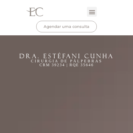
Agendar uma consulta
DRA. ESTÉFANI CUNHA
CIRURGIA DE PÁLPEBRAS
CRM 39234 | RQE 35646