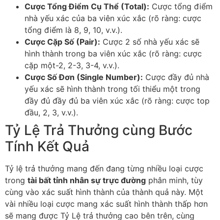
Cược Tổng Điểm Cụ Thể (Total):
Cược tổng điểm
nhà yếu xác của ba viên xúc xắc (rõ ràng: cược
tổng điểm là 8, 9, 10, v.v.).
Cược Cặp Số (Pair):
Cược 2 số nhà yếu xác sẽ
hình thành trong ba viên xúc xắc (rõ ràng: cược
cặp một-2, 2-3, 3-4, v.v.).
Cược Số Đơn (Single Number):
Cược đầy đủ nhà
yếu xác sẽ hình thành trong tối thiểu một trong
đầy đủ đầy đủ ba viên xúc xắc (rõ ràng: cược top
đầu, 2, 3, v.v.).
Tỷ Lệ Trả Thưởng cùng Bước
Tính Kết Quả
Tỷ lệ trả thưởng mang đến đang từng nhiều loại cược
trong
tài bất tỉnh nhân sự trực đường
phân minh, tùy
cùng vào xác suất hình thành của thành quả này. Một
vài nhiều loại cược mang xác suất hình thành thấp hơn
sẽ mang được Tỷ Lệ trả thưởng cao bên trên, cùng