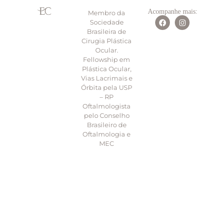
Acompanhe mais:
Membro da
Sociedade
Brasileira de
Cirugia Plástica
Ocular.
Fellowship em
Plástica Ocular,
Vias Lacrimais e
Órbita pela USP
– RP
Oftalmologista
pelo Conselho
Brasileiro de
Oftalmologia e
MEC