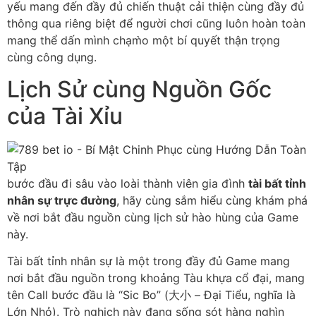
yếu mang đến đầy đủ chiến thuật cải thiện cùng đầy đủ
thông qua riêng biệt để người chơi cũng luôn hoàn toàn
mang thể dấn mình chạm̀o một bí quyết thận trọng
cùng công dụng.
Lịch Sử cùng Nguồn Gốc
của Tài Xỉu
bước đầu đi sâu vào loài thành viên gia đình
tài bất tỉnh
nhân sự trực đường
, hãy cùng sắm hiểu cùng khám phá
về nơi bắt đầu nguồn cùng lịch sử hào hùng của Game
này.
Tài bất tỉnh nhân sự là một trong đầy đủ Game mang
nơi bắt đầu nguồn trong khoảng Tàu khựa cổ đại, mang
tên Call bước đầu là “Sic Bo” (大小 – Đại Tiểu, nghĩa là
Lớn Nhỏ). Trò nghịch này đang sống sót hàng nghìn