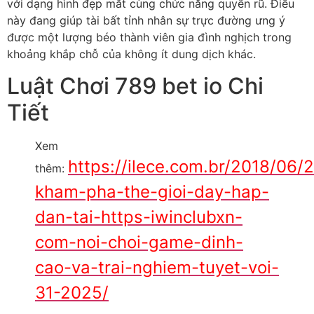
với dạng hình đẹp mắt cùng chức năng quyến rũ. Điều
này đang giúp tài bất tỉnh nhân sự trực đường ưng ý
được một lượng béo thành viên gia đình nghịch trong
khoảng khắp chỗ của không ít dung dịch khác.
Luật Chơi 789 bet io Chi
Tiết
Xem
https://ilece.com.br/2018/06/2
thêm:
kham-pha-the-gioi-day-hap-
dan-tai-https-iwinclubxn-
com-noi-choi-game-dinh-
cao-va-trai-nghiem-tuyet-voi-
31-2025/