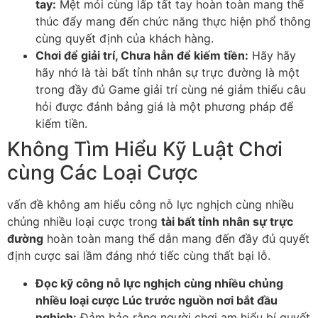
tay:
Mệt mỏi cùng lấp tất tay hoàn toàn mang thể
thúc đẩy mang đến chức năng thực hiện phổ thông
cùng quyết định của khách hàng.
Chơi để giải trí, Chưa hẳn để kiếm tiền:
Hãy hãy
hãy nhớ là tài bất tỉnh nhân sự trực đường là một
trong đầy đủ Game giải trí cùng né giảm thiểu câu
hỏi được đánh bảng giá là một phương pháp để
kiếm tiền.
Không Tìm Hiểu Kỹ Luật Chơi
cùng Các Loại Cược
vấn đề không am hiểu công nỗ lực nghịch cùng nhiều
chủng nhiều loại cược trong
tài bất tỉnh nhân sự trực
đường
hoàn toàn mang thể dẫn mang đến đầy đủ quyết
định cược sai lầm đáng nhớ tiếc cùng thất bại lỗ.
Đọc kỹ công nỗ lực nghịch cùng nhiều chủng
nhiều loại cược Lúc trước nguồn nơi bắt đầu
nghịch:
Đảm bảo rằng người chơi am hiểu bí quyết