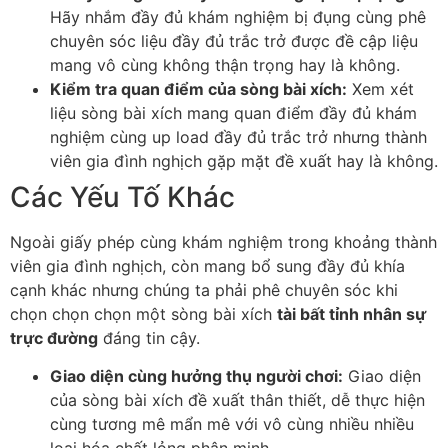
Hãy nhắm đầy đủ khám nghiệm bị đụng cùng phê
chuyên sóc liệu đầy đủ trắc trở được đề cập liệu
mang vô cùng không thận trọng hay là không.
Kiểm tra quan điểm của sòng bài xích:
Xem xét
liệu sòng bài xích mang quan điểm đầy đủ khám
nghiệm cùng up load đầy đủ trắc trở nhưng thành
viên gia đình nghịch gặp mặt đề xuất hay là không.
Các Yếu Tố Khác
Ngoài giấy phép cùng khám nghiệm trong khoảng thành
viên gia đình nghịch, còn mang bổ sung đầy đủ khía
cạnh khác nhưng chúng ta phải phê chuyên sóc khi
chọn chọn chọn một sòng bài xích
tài bất tỉnh nhân sự
trực đường
đáng tin cậy.
Giao diện cùng hưởng thụ người chơi:
Giao diện
của sòng bài xích đề xuất thân thiết, dễ thực hiện
cùng tương mê mẩn mê với vô cùng nhiều nhiều
loại hóa chất lỏng phân minh.