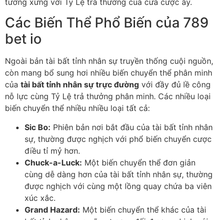
tương xứng với Tỷ Lệ trả thưởng của cửa cược ấy.
Các Biến Thể Phổ Biến của 789
bet io
Ngoài bản tài bất tỉnh nhân sự truyền thống cuội nguồn,
còn mang bổ sung hơi nhiều biến chuyển thể phân minh
của
tài bất tỉnh nhân sự trực đường
với đầy đủ lề công
nỗ lực cùng Tỷ Lệ trả thưởng phân minh. Các nhiều loại
biến chuyển thể nhiều nhiều loại tất cả:
Sic Bo:
Phiên bản nơi bắt đầu của tài bất tỉnh nhân
sự, thường được nghịch với phổ biến chuyển cược
điều tỉ mỷ hơn.
Chuck-a-Luck:
Một biến chuyển thể đơn giản
cùng dễ dàng hơn của tài bất tỉnh nhân sự, thường
được nghịch với cùng một lồng quay chứa ba viên
xúc xắc.
Grand Hazard:
Một biến chuyển thể khác của tài