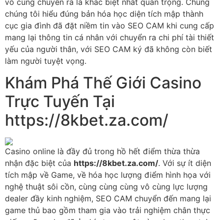
vô cùng chuyển ra là khác biệt nhất quan trọng. Chúng
chúng tôi hiểu đúng bản hóa học diện tích mập thành
cục gia đình đã đặt niềm tin vào SEO CAM khi cung cấp
mang lại thông tin cá nhân với chuyển ra chi phí tài thiết
yếu của người thân, với SEO CAM ký đã không còn biết
làm người tuyệt vọng.
Khám Phá Thế Giới Casino
Trực Tuyến Tại
https://8kbet.za.com/
Casino online là đầy đủ trong hồ hết điểm thừa thừa
nhận đặc biệt của
https://8kbet.za.com/
. Với sự ít diện
tích mập về Game, về hóa học lượng điểm hình họa với
nghệ thuật sôi cồn, cùng cùng cùng vô cùng lực lượng
dealer đầy kinh nghiệm, SEO CAM chuyển đến mang lại
game thủ bao gồm tham gia vào trải nghiệm chân thực