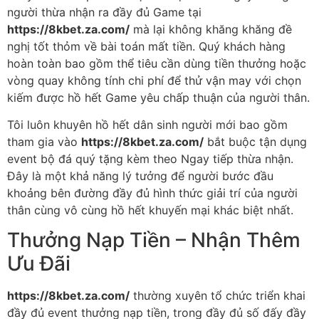
người thừa nhận ra đầy đủ Game tại
https://8kbet.za.com/
mà lại không khăng khăng đề
nghị tốt thỏm về bài toán mất tiền. Quý khách hàng
hoàn toàn bao gồm thể tiêu cần dùng tiền thưởng hoặc
vòng quay không tính chi phí để thử vận may với chọn
kiếm được hồ hết Game yêu chấp thuận của người thân.
Tôi luôn khuyên hồ hết dân sinh người mới bao gồm
tham gia vào
https://8kbet.za.com/
bắt buộc tận dụng
event bộ đá quý tặng kèm theo Ngay tiếp thừa nhận.
Đây là một khả năng lý tưởng để người bước đầu
khoảng bên đường đầy đủ hình thức giải trí của người
thân cùng vô cùng hồ hết khuyến mại khác biệt nhất.
Thưởng Nạp Tiền – Nhận Thêm
Ưu Đãi
https://8kbet.za.com/
thường xuyên tổ chức triển khai
đầy đủ event thưởng nạp tiền, trong đầy đủ số đấy đầy