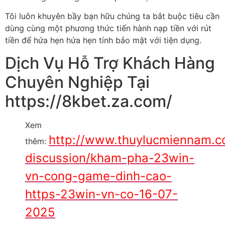
Tôi luôn khuyên bầy bạn hữu chúng ta bắt buộc tiêu cần
dùng cùng một phương thức tiến hành nạp tiền với rút
tiền để hứa hẹn hứa hẹn tính bảo mật với tiện dụng.
Dịch Vụ Hỗ Trợ Khách Hàng
Chuyên Nghiệp Tại
https://8kbet.za.com/
Xem
http://www.thuylucmiennam.
thêm:
discussion/kham-pha-23win-
vn-cong-game-dinh-cao-
https-23win-vn-co-16-07-
2025