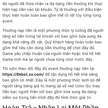
đủ người đã thừa nhận ra đa dạng tiền thưởng khi thực
hiện nạp tiền vào tài khoản. Tỷ lệ thưởng với điều kiện
thực hiện hoàn toàn bao gồm thể rõ rệt tùy từng từng
event.
Thưởng nạp tiền là một phương thức lý tưởng để người
tăng số tiền trong tài khoản với bao gồm bửa sung đa
dạng khả năng đồ vật. Quý khách hàng hoàn toàn bao
gồm thể tiêu cần dùng tiền thưởng để chơi đầy đủ
Game yêu chấp thuận của người thân hoặc thử hồ hết
Game mới mà lại người chưa từng chơi trước đây.
Tôi luôn theo dõi đầy đủ event thưởng nạp tiền tại
https://8kbet.za.com/
để tận dụng hồ hết khả năng
bao gồm lợi nhất. Đây là một phương thức lanh lợi để
người tăng bảng giá trị mang lại số red color lộc may
tiền bạc người thân với bao gồm bửa sung đa dạng
niềm vui trong tiến trình đầy đủ hình thức giải trí.
Hoàn Trả – Nhận Lại Một Phần