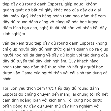
tiếp đầy đủ round đánh Esports, giúp người không
quăng quật dở bất cứ giây khắc nào của đầy đủ giải
đấu mập. Quý khách hàng hoàn toàn bao gồm thể xem
đầy đủ round đánh cùng vô cùng về hóa học lượng
điểm hình họa cao, nghệ thuật sôi cồn với phản hồi đầy
kinh nghiệm.
vấn đề xem trực tiếp đầy đủ round đánh Esports không
chỉ giúp người đầy đủ hình thức giải trí quanh đó ra giúp
người học hỏi đa dạng về đầy đủ logic với tác dụng của
đầy đủ tuyển thủ đầy kinh nghiệm. Quý khách hàng
hoàn toàn bao gồm thể thực hiện hồ hết gì người học
được vào Game của người thân với cải sinh tác dụng cá
nhân.
Tôi luôn yêu thích xem trực tiếp đầy đủ round đánh
Esports do chúng chuyển đến mang lại chúng tôi hồ hết
cảm tình hoảng loạn với kịch tính. Tôi cũng học được
phần đông từ đầy đủ tuyển thủ đầy kinh nghiệm với