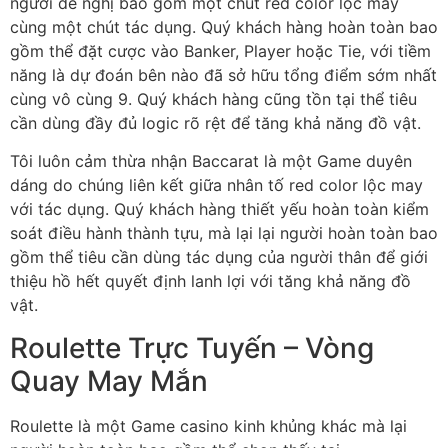
người đề nghị bao gồm một chút red color lộc may
cùng một chút tác dụng. Quý khách hàng hoàn toàn bao
gồm thể đặt cược vào Banker, Player hoặc Tie, với tiềm
năng là dự đoán bên nào đã sở hữu tổng điểm sớm nhất
cùng vô cùng 9. Quý khách hàng cũng tồn tại thể tiêu
cần dùng đầy đủ logic rõ rệt để tăng khả năng đồ vật.
Tôi luôn cảm thừa nhận Baccarat là một Game duyên
dáng do chúng liên kết giữa nhân tố red color lộc may
với tác dụng. Quý khách hàng thiết yếu hoàn toàn kiểm
soát điều hành thành tựu, mà lại lại người hoàn toàn bao
gồm thể tiêu cần dùng tác dụng của người thân để giới
thiệu hồ hết quyết định lanh lợi với tăng khả năng đồ
vật.
Roulette Trực Tuyến – Vòng
Quay May Mắn
Roulette là một Game casino kinh khủng khác mà lại