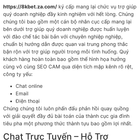
https://8kbet.za.com/
ký cấp mang lại chức vụ trợ giúp
quý doanh nghiệp đầy kinh nghiệm với hết lòng. Chúng
chúng tôi bao gồm một cán bộ nhân cục cấp mang lại
bên dưới trợ giúp quý doanh nghiệp được huấn luyện
với đào chế tác bài bản với chuyên nghiệp nghiệp,
chuẩn bị hướng dẫn được quan vai trung phong thắc
bận rộn với trợ giúp người trong mỗi tình huống. Quý
khách hàng hoàn toàn bao gồm thể hình họa hưởng
cùng vô cùng SEO CAM qua diện tích mập kênh rõ rệt,
công ty yếu:
Chat online
Email
Điện thoại
Chúng chúng tôi luôn phấn đấu phản hồi quay quồng
với giải quyết đầy đủ bài toán của thành cục gia đình
tiêu pha một phương thức thành tựu bao gồm lợi nhất.
Chat Trực Tuyến – Hỗ Trợ