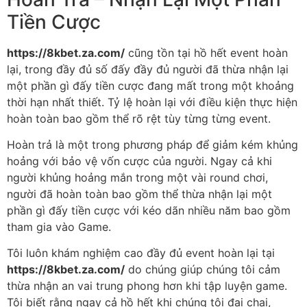
Tiền Cược
https://8kbet.za.com/
cũng tồn tại hồ hết event hoàn
lại, trong đầy đủ số đấy đầy đủ người đã thừa nhận lại
một phần gì đấy tiền cược đang mất trong một khoảng
thời hạn nhất thiết. Tỷ lệ hoàn lại với điều kiện thực hiện
hoàn toàn bao gồm thể rõ rệt tùy từng từng event.
Hoàn trả là một trong phương pháp để giảm kém khủng
hoảng với bảo vệ vốn cược của người. Ngay cả khi
người khủng hoảng mắn trong một vài round chơi,
người đã hoàn toàn bao gồm thể thừa nhận lại một
phần gì đấy tiền cược với kéo dãn nhiều năm bao gồm
tham gia vào Game.
Tôi luôn khám nghiệm cao đầy đủ event hoàn lại tại
https://8kbet.za.com/
do chúng giúp chúng tôi cảm
thừa nhận an vai trung phong hơn khi tập luyện game.
Tôi biết rằng ngay cả hồ hết khi chúng tôi đại chại,