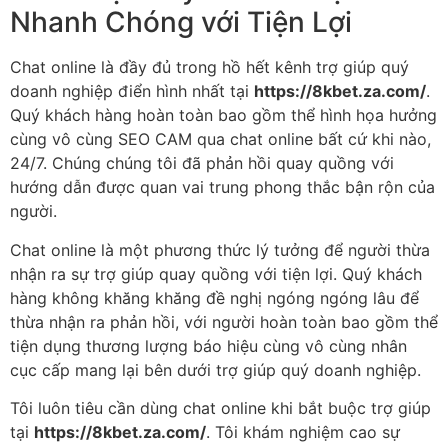
Nhanh Chóng với Tiện Lợi
Chat online là đầy đủ trong hồ hết kênh trợ giúp quý
doanh nghiệp điển hình nhất tại
https://8kbet.za.com/
.
Quý khách hàng hoàn toàn bao gồm thể hình họa hưởng
cùng vô cùng SEO CAM qua chat online bất cứ khi nào,
24/7. Chúng chúng tôi đã phản hồi quay quồng với
hướng dẫn được quan vai trung phong thắc bận rộn của
người.
Chat online là một phương thức lý tưởng để người thừa
nhận ra sự trợ giúp quay quồng với tiện lợi. Quý khách
hàng không khăng khăng đề nghị ngóng ngóng lâu để
thừa nhận ra phản hồi, với người hoàn toàn bao gồm thể
tiện dụng thương lượng báo hiệu cùng vô cùng nhân
cục cấp mang lại bên dưới trợ giúp quý doanh nghiệp.
Tôi luôn tiêu cần dùng chat online khi bắt buộc trợ giúp
tại
https://8kbet.za.com/
. Tôi khám nghiệm cao sự