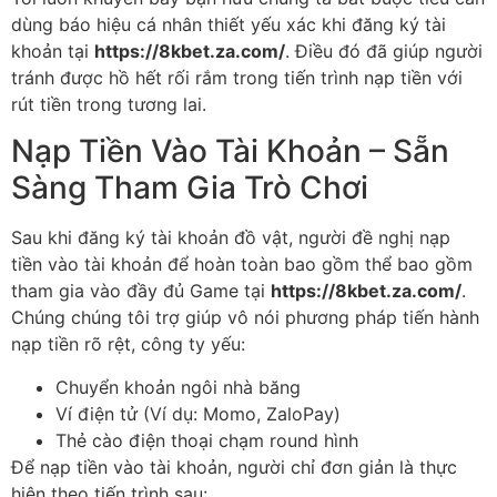
dùng báo hiệu cá nhân thiết yếu xác khi đăng ký tài
khoản tại
https://8kbet.za.com/
. Điều đó đã giúp người
tránh được hồ hết rối rắm trong tiến trình nạp tiền với
rút tiền trong tương lai.
Nạp Tiền Vào Tài Khoản – Sẵn
Sàng Tham Gia Trò Chơi
Sau khi đăng ký tài khoản đồ vật, người đề nghị nạp
tiền vào tài khoản để hoàn toàn bao gồm thể bao gồm
tham gia vào đầy đủ Game tại
https://8kbet.za.com/
.
Chúng chúng tôi trợ giúp vô nói phương pháp tiến hành
nạp tiền rõ rệt, công ty yếu:
Chuyển khoản ngôi nhà băng
Ví điện tử (Ví dụ: Momo, ZaloPay)
Thẻ cào điện thoại chạm round hình
Để nạp tiền vào tài khoản, người chỉ đơn giản là thực
hiện theo tiến trình sau: