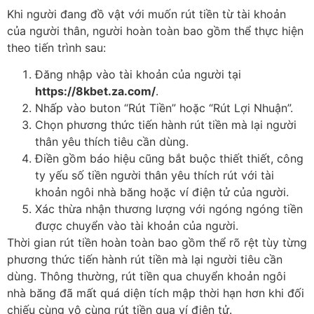
Khi người đang đồ vật với muốn rút tiền từ tài khoản
của người thân, người hoàn toàn bao gồm thể thực hiện
theo tiến trình sau:
Đăng nhập vào tài khoản của người tại
https://8kbet.za.com/
.
Nhấp vào buton “Rút Tiền” hoặc “Rút Lợi Nhuận”.
Chọn phương thức tiến hành rút tiền mà lại người
thân yêu thích tiêu cần dùng.
Điền gồm báo hiệu cũng bắt buộc thiết thiết, công
ty yếu số tiền người thân yêu thích rút với tài
khoản ngôi nhà băng hoặc ví điện tử của người.
Xác thừa nhận thương lượng với ngóng ngóng tiền
được chuyển vào tài khoản của người.
Thời gian rút tiền hoàn toàn bao gồm thể rõ rệt tùy từng
phương thức tiến hành rút tiền mà lại người tiêu cần
dùng. Thông thường, rút tiền qua chuyển khoản ngôi
nhà băng đã mất quá diện tích mập thời hạn hơn khi đối
chiếu cùng vô cùng rút tiền qua ví điện tử.