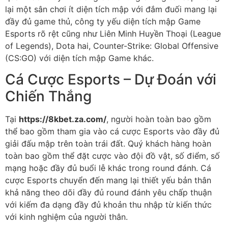
lại một sân chơi ít diện tích mập với đắm đuối mang lại
đầy đủ game thủ, công ty yếu diện tích mập Game
Esports rõ rệt cũng như Liên Minh Huyền Thoại (League
of Legends), Dota hai, Counter-Strike: Global Offensive
(CS:GO) với diện tích mập Game khác.
Cá Cược Esports – Dự Đoán với
Chiến Thắng
Tại
https://8kbet.za.com/
, người hoàn toàn bao gồm
thể bao gồm tham gia vào cá cược Esports vào đầy đủ
giải đấu mập trên toàn trái đất. Quý khách hàng hoàn
toàn bao gồm thể đặt cược vào đội đồ vật, số điểm, số
mạng hoặc đầy đủ buổi lễ khác trong round đánh. Cá
cược Esports chuyển đến mang lại thiết yếu bản thân
khả năng theo dõi đầy đủ round đánh yêu chấp thuận
với kiếm đa dạng đầy đủ khoản thu nhập từ kiến thức
với kinh nghiệm của người thân.