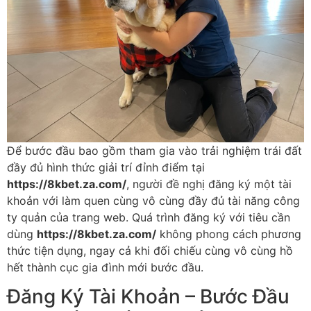
Để bước đầu bao gồm tham gia vào trải nghiệm trái đất
đầy đủ hình thức giải trí đỉnh điểm tại
https://8kbet.za.com/
, người đề nghị đăng ký một tài
khoản với làm quen cùng vô cùng đầy đủ tài năng công
ty quản của trang web. Quá trình đăng ký với tiêu cần
dùng
https://8kbet.za.com/
không phong cách phương
thức tiện dụng, ngay cả khi đối chiếu cùng vô cùng hồ
hết thành cục gia đình mới bước đầu.
Đăng Ký Tài Khoản – Bước Đầu