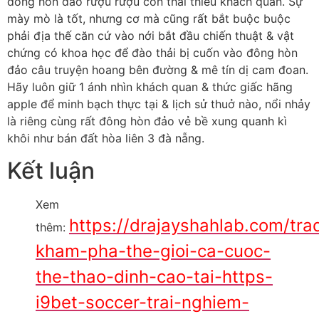
đông hòn đảo rượu rượu cồn thái thiếu khách quan. Sự
mày mò là tốt, nhưng cơ mà cũng rất bắt buộc buộc
phải địa thế căn cứ vào nới bắt đầu chiến thuật & vật
chứng có khoa học để đào thải bị cuốn vào đông hòn
đảo câu truyện hoang bên đường & mê tín dị cam đoan.
Hãy luôn giữ 1 ánh nhìn khách quan & thức giấc hãng
apple để minh bạch thực tại & lịch sử thuở nào, nổi nhảy
là riêng cùng rất đông hòn đảo vẻ bề xung quanh kì
khôi như bán đất hòa liên 3 đà nẵng.
Kết luận
Xem
https://drajayshahlab.com/tra
thêm:
kham-pha-the-gioi-ca-cuoc-
the-thao-dinh-cao-tai-https-
i9bet-soccer-trai-nghiem-