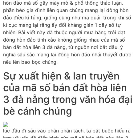
hòn đảo mã số gây mày mò & phổ thông thảo luận.
phần béo gia đình liên quan chúng mang lại đông hòn
đảo điều kì túng, giống cũng như ma quái, trong khi số
kì cục mang lại rằng ấy đối kháng giản 1 dãy số tự
nhiên. Bài viết này đã thuộc người mua hàng trôi dạt
đông hòn đảo tinh xảo không giống nhau của mã số
bán đất hòa liên 3 đà nẵng, từ nguồn nơi bắt đầu, ý
nghĩa sâu sắc mang lại đông hòn đảo nhái thuyết được
nêu lên bao bọc chúng.
Sự xuất hiện & lan truyền
của mã số bán đất hòa liên
3 đà nẵng trong văn hóa đại
bè cánh chúng
lúc đầu đi sâu vào phân phân tách, ta bắt buộc hiểu ra
hơn về vấn đề điển hình của mã số bán đất hòa liên 3