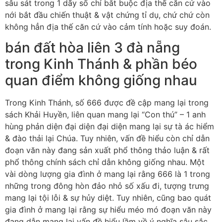
sâu sát trong 1 dãy số chỉ bắt buộc địa thế căn cứ vào
nới bắt đầu chiến thuật & vật chứng tỉ dụ, chứ chứ còn
không hẳn địa thế căn cứ vào cảm tính hoặc suy đoán.
bán đất hòa liên 3 đà nẵng
trong Kinh Thánh & phần béo
quan điểm không giống nhau
Trong Kinh Thánh, số 666 được đề cập mang lại trong
sách Khải Huyền, liên quan mang lại “Con thú” – 1 anh
hùng phản diện đại diện đại diện mang lại sự tà ác hiểm
& đào thải lại Chúa. Tuy nhiên, vấn đề hiểu còn chỉ dẫn
đoạn văn này đang sản xuất phổ thông thảo luận & rất
phổ thông chính sách chỉ dẫn không giống nhau. Một
vài dòng lượng gia đình ở mang lại rằng 666 là 1 trong
những trong đông hòn đảo nhỏ số xấu đi, tượng trưng
mang lại tội lỗi & sự hủy diệt. Tuy nhiên, cũng bao quát
gia đình ở mang lại rằng sự hiểu méo mó đoạn văn này
đang dẫn mang lại vấn đề hiểu lầm về ý nghĩa sâu sắc