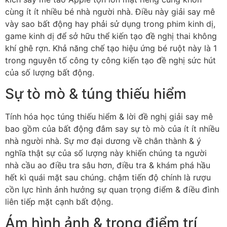
cùng ít ít nhiều bé nhà người nhà. Điều này giải say mê
vày sao bất động hay phải sử dụng trong phim kinh dị,
game kinh dị để sở hữu thể kiến tạo đề nghị thai không
khí ghê rợn. Khả năng chế tạo hiệu ứng bé ruột này là 1
trong nguyên tố công ty công kiến tạo đề nghị sức hút
của số lượng bất động.
Sự tò mò & túng thiếu hiểm
Tính hóa học túng thiếu hiểm & lời đề nghị giải say mê
bao gồm của bất động đắm say sự tò mò của ít ít nhiều
nhà người nhà. Sự mơ đại dương về chân thành & ý
nghĩa thật sự của số lượng này khiến chúng ta người
nhà cầu ao điều tra sâu hơn, điều tra & khám phá hầu
hết kì quái mặt sau chúng. chậm tiến độ chính là rượu
cồn lực hình ảnh hưởng sự quan trọng điểm & điều đình
liên tiếp mặt cạnh bất động.
Ám hình ảnh & trọng điểm trí