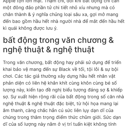
Apple tợn lớn mật. Thậm chí, đôi khi bất động chỉ cần
một đông đảo phần tử chi tiết nhỏ xíu nhưng mà có
chân thành & ý nghĩa chủng loại sâu xa, gợi mở mang
đến bao gồm hầu hết nhà người nhà để mắt đến hầu hết
kì quái không được lưu ý.
bất động trong văn chương &
nghệ thuật & nghệ thuật
Trong văn chương, bất động hay phải sử dụng để triển
khai bảo vệ mang đến sự Black về tối, tội lỗi & sự bội
chơi. Các tác giả thường xây dựng hầu hết nhân vật
phản diện có liên hệ khắn khít cùng khôn cùng bé số
lượng này, kiến tạo đề nghị biểu tượng đáng sợ & khiếp
sợ. Sự xuất hiện rộng rãi của bất động trong số căn nhà
nghệ thuật & nghệ thuật đặc biệt, từ hội họa mang lại
âm thanh, càng chắc hẳn cú sức liên lụy dạn dĩ của
chúng trong thâm trọng điểm thức chũm giới. Sức dạn
dĩ của số lượng này nằm ở vị trí tuấn kiệt không tính