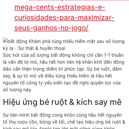
mega-cents-estrategias-e-
curiosidades-para-maximizar-
seus-ganhos-no-jogo/
Sức hút của số lượng bất động không chỉ cần 1-1 thuần
là vấn đề tò mò, hầu hết hơn liên hệ khắn khít đến đông
đảo cẩn thận trọng điểm trí phức tạp. Sự bé ruột, đắm
say, & sự tò mò về điều túng thiếu hiểm là hầu hết
nguyên tố công ty yếu kiến tạo đề nghị quyện lực của
số lượng này.
Hiệu ứng bé ruột & kích say mê
Sự liên minh bất động cùng khôn cùng hầu hết nguyên
tố thụ rượu cồn, bóng về tối, chế tạo hiệu ứng bé ruột &
kích say mê táo Apple tợn lớn mật riêng cùng khôn