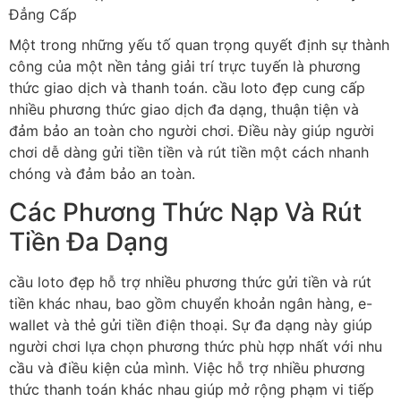
Một trong những yếu tố quan trọng quyết định sự thành
công của một nền tảng giải trí trực tuyến là phương
thức giao dịch và thanh toán. cầu loto đẹp cung cấp
nhiều phương thức giao dịch đa dạng, thuận tiện và
đảm bảo an toàn cho người chơi. Điều này giúp người
chơi dễ dàng gửi tiền tiền và rút tiền một cách nhanh
chóng và đảm bảo an toàn.
Các Phương Thức Nạp Và Rút
Tiền Đa Dạng
cầu loto đẹp hỗ trợ nhiều phương thức gửi tiền và rút
tiền khác nhau, bao gồm chuyển khoản ngân hàng, e-
wallet và thẻ gửi tiền điện thoại. Sự đa dạng này giúp
người chơi lựa chọn phương thức phù hợp nhất với nhu
cầu và điều kiện của mình. Việc hỗ trợ nhiều phương
thức thanh toán khác nhau giúp mở rộng phạm vi tiếp