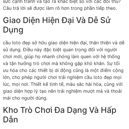
sức cạnh tranh và tạo ra khác biệt so với các đối thủ?
Câu trả lời sẽ được làm rõ hơn trong phần tiếp theo.
Giao Diện Hiện Đại Và Dễ Sử
Dụng
cầu loto đẹp sở hữu giao diện hiện đại, thân thiện và dễ
sử dụng. Điều này đặc biệt quan trọng đối với người
chơi mới, giúp họ nhanh chóng làm quen với hệ thống
và tận hưởng trò chơi mà không gặp khó khăn. Sự tối
ưu hóa cho các thiết bị di động cũng là một điểm cộng
lớn, cho phép người chơi trải nghiệm cầu loto đẹp mọi
lúc, mọi nơi. Thiết kế tinh tế, màu sắc hài hòa, cùng với
giao diện hợp lý tạo nên trải nghiệm mượt mà và thoải
mái cho người dùng.
Kho Trò Chơi Đa Dạng Và Hấp
Dẫn