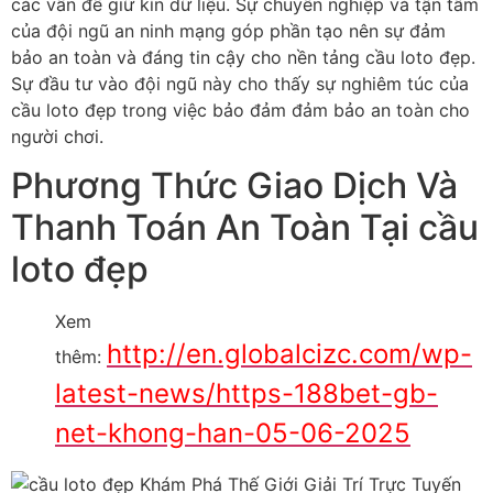
các vấn đề giữ kín dữ liệu. Sự chuyên nghiệp và tận tâm
của đội ngũ an ninh mạng góp phần tạo nên sự đảm
bảo an toàn và đáng tin cậy cho nền tảng cầu loto đẹp.
Sự đầu tư vào đội ngũ này cho thấy sự nghiêm túc của
cầu loto đẹp trong việc bảo đảm đảm bảo an toàn cho
người chơi.
Phương Thức Giao Dịch Và
Thanh Toán An Toàn Tại cầu
loto đẹp
Xem
http://en.globalcizc.com/wp-
thêm:
latest-news/https-188bet-gb-
net-khong-han-05-06-2025