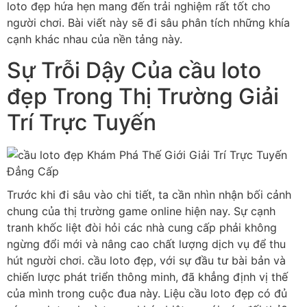
loto đẹp hứa hẹn mang đến trải nghiệm rất tốt cho
người chơi. Bài viết này sẽ đi sâu phân tích những khía
cạnh khác nhau của nền tảng này.
Sự Trỗi Dậy Của cầu loto
đẹp Trong Thị Trường Giải
Trí Trực Tuyến
Trước khi đi sâu vào chi tiết, ta cần nhìn nhận bối cảnh
chung của thị trường game online hiện nay. Sự cạnh
tranh khốc liệt đòi hỏi các nhà cung cấp phải không
ngừng đổi mới và nâng cao chất lượng dịch vụ để thu
hút người chơi. cầu loto đẹp, với sự đầu tư bài bản và
chiến lược phát triển thông minh, đã khẳng định vị thế
của mình trong cuộc đua này. Liệu cầu loto đẹp có đủ