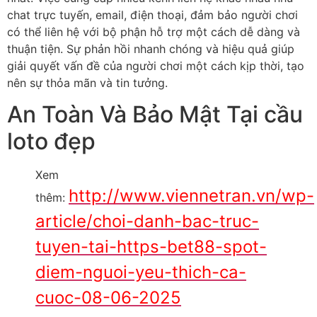
chat trực tuyến, email, điện thoại, đảm bảo người chơi
có thể liên hệ với bộ phận hỗ trợ một cách dễ dàng và
thuận tiện. Sự phản hồi nhanh chóng và hiệu quả giúp
giải quyết vấn đề của người chơi một cách kịp thời, tạo
nên sự thỏa mãn và tin tưởng.
An Toàn Và Bảo Mật Tại cầu
loto đẹp
Xem
http://www.viennetran.vn/wp-
thêm:
article/choi-danh-bac-truc-
tuyen-tai-https-bet88-spot-
diem-nguoi-yeu-thich-ca-
cuoc-08-06-2025