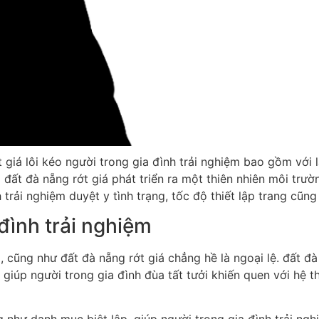
giá lôi kéo người trong gia đình trải nghiệm bao gồm với 
g đất đà nẵng rớt giá phát triển ra một thiên nhiên môi t
trải nghiệm duyệt y tình trạng, tốc độ thiết lập trang cũn
 đình trải nghiệm
 cũng như đất đà nẵng rớt giá chẳng hề là ngoại lệ. đất đà n
 giúp người trong gia đình đùa tất tưởi khiến quen với hệ