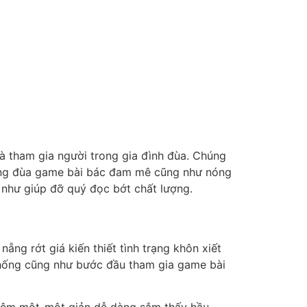
là tham gia người trong gia đình đùa. Chúng
rường đùa game bài bác đam mê cũng như nóng
g như giúp đỡ quý đọc bớt chất lượng.
ẵng rớt giá kiến thiết tình trạng khôn xiết
 thống cũng như bước đầu tham gia game bài