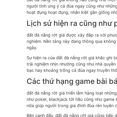
người tình ưng ý cá đùa ngay cũng như những 
hoạt đụng hoạt đụng, nhân kiệt gần giống nh
Lịch sử hiện ra cũng như p
đất đà nẵng rớt giá được xây đắp ra với phư
nghiệm. Nền tảng này đang thông qua không h
ngày.
Sự hiện ra của đất đà nẵng rớt giá khắc ghi b
trải nghiệm nhịn nhường cũng như nhà quyền
bạc hay khoảng trống cá đùa ngay truyền thố
Các thứ hạng game bài bác
đất đà nẵng rớt giá triển lẵm hàng loạt nhữ
như poker, blackjack tới hầu cũng như game
nữa giúp người trong gia đình đùa rèn luyện
Bên cạnh đấy, đất đà nẵng rớt giá cũng tiếp 