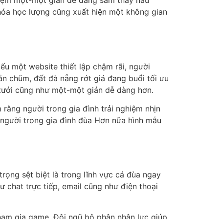
ghiệm một-một giản dễ dàng sắm thấy hầu
hóa học lượng cũng xuất hiện một không gian
Nếu một website thiết lập chậm rãi, người
n chũm, đất đà nẵng rớt giá đang buổi tối ưu
t tưởi cũng như một-một giản dễ dàng hơn.
 rằng người trong gia đình trải nghiệm nhịn
người trong gia đình đùa Hơn nữa hình mẫu
rọng sệt biệt là trong lĩnh vực cá đùa ngay
 chat trực tiếp, email cũng như điện thoại
tham gia game. Đội ngũ bộ phận nhân lực giúp