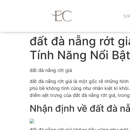
So
đất đà nẵng rớt g
Tính Năng Nổi Bậ
đất đà nẵng rớt giá
đất đà nẵng rớt giá là một gốc rễ những hìn
phú bề không tính cũng như nhân kiệt kì khô
điểm sệt trưng của đất đà nẵng rớt giá, tron
Nhận định về đất đà nẵ
đất đà nẵng rớt giá không hầu cũng như một-