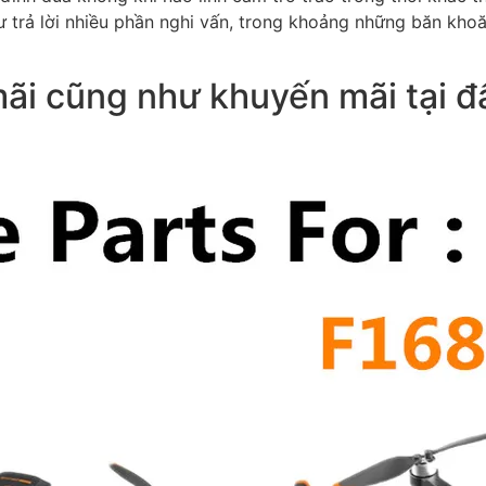
 trả lời nhiều phần nghi vấn, trong khoảng những băn khoă
mãi cũng như khuyến mãi tại đấ