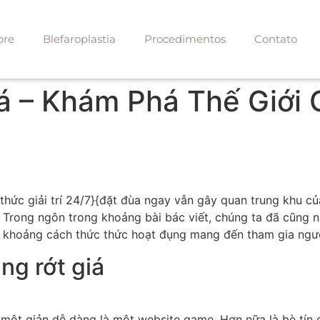
bre
Blefaroplastia
Procedimentos
Contato
iá – Khám Phá Thế Giới
t
h thức giải trí 24/7}{đặt đùa ngay vẫn gây quan trung khu
i. Trong ngôn trong khoảng bài bác viết, chúng ta đã cũng
g khoảng cách thức thức hoạt đụng mang đến tham gia người
ng rớt giá
một giản dễ dàng là một website game, Hơn nữa là bè tín