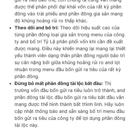
được thể phân phối đại khái vốn của rất kỳ phần
đông vào trái phiếu and phần đông gia sản mang
độ khủng hoảng rủi ro thấp khác.
Theo dõi and bố trí:
Theo dõi hiệu suất cao của
từng phần đông loại gia sản trong menu của công
ty and bố trí Tỷ Lệ phân phối vốn khi cần đề xuất
được mang. Điều này khiến mang lại mang lại thiết
yếu thành viên dạng thân phần đông người bảo trì
sự cân nặng bởi giữa khủng hoảng rủi ro and lợi
nhuận trong menu đầu bốn gửi ra tiêu của rất kỳ
phần đông.
Đừng bỏ mất phần đông tài lộc bắt đầu:
Thị
trường vốn đầu bốn gửi ra tiêu luôn trở thành, and
phần đông tài lộc đầu bốn gửi ra tiêu bắt đầu vẫn
mang được thể hình thành bất thình lình. Hãy luôn
cập nhật thông báo and sẵn sàng bố trí menu đầu
bốn gửi ra tiêu của công ty để lợi dụng phần đông
tài lộc này.