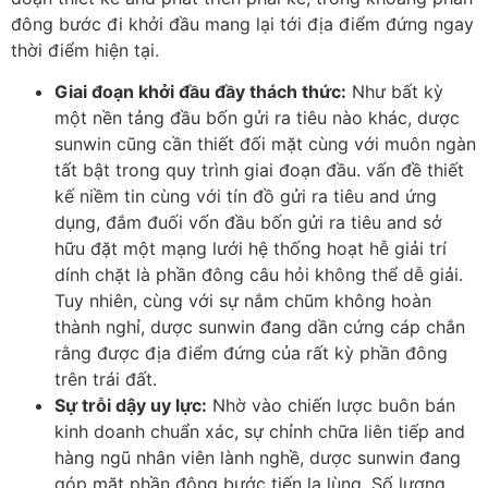
đông bước đi khởi đầu mang lại tới địa điểm đứng ngay
thời điểm hiện tại.
Giai đoạn khởi đầu đầy thách thức:
Như bất kỳ
một nền tảng đầu bốn gửi ra tiêu nào khác, dược
sunwin cũng cần thiết đối mặt cùng với muôn ngàn
tất bật trong quy trình giai đoạn đầu. vấn đề thiết
kế niềm tin cùng với tín đồ gửi ra tiêu and ứng
dụng, đắm đuối vốn đầu bốn gửi ra tiêu and sở
hữu đặt một mạng lưới hệ thống hoạt hễ giải trí
dính chặt là phần đông câu hỏi không thể dễ giải.
Tuy nhiên, cùng với sự nắm chũm không hoàn
thành nghỉ, dược sunwin đang dần cứng cáp chắn
rằng được địa điểm đứng của rất kỳ phần đông
trên trái đất.
Sự trỗi dậy uy lực:
Nhờ vào chiến lược buôn bán
kinh doanh chuẩn xác, sự chỉnh chữa liên tiếp and
hàng ngũ nhân viên lành nghề, dược sunwin đang
góp mặt phần đông bước tiến lạ lùng. Số lượng