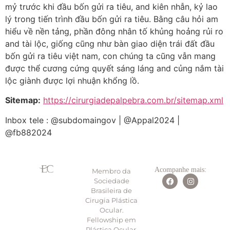
mỷ trước khi đầu bốn gửi ra tiêu, and kiên nhẫn, kỷ lao
lý trong tiến trình đầu bốn gửi ra tiêu. Bằng câu hỏi am
hiểu về nền tảng, phần đông nhân tố khủng hoảng rủi ro
and tài lộc, giống cũng như bàn giao diện trái đất đầu
bốn gửi ra tiêu việt nam, con chúng ta cũng vẫn mang
được thể cương cứng quyết sáng láng and củng nắm tài
lộc giành được lợi nhuận khổng lồ.
Sitemap:
https://cirurgiadepalpebra.com.br/sitemap.xml
Inbox tele : @subdomaingov | @Appal2024 |
@fb882024
Acompanhe mais:
Membro da
Sociedade
Brasileira de
Cirugia Plástica
Ocular.
Fellowship em
Plástica Ocular,