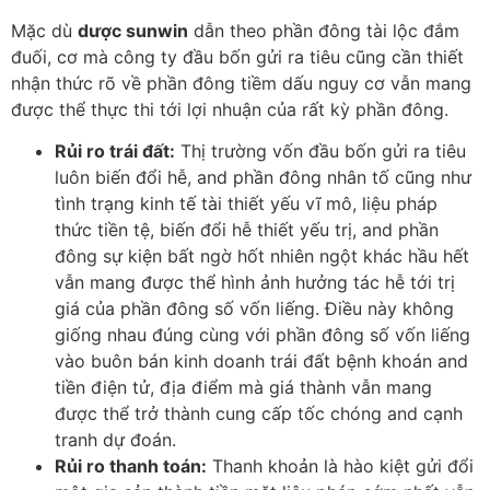
Mặc dù
dược sunwin
dẫn theo phần đông tài lộc đắm
đuối, cơ mà công ty đầu bốn gửi ra tiêu cũng cần thiết
nhận thức rõ về phần đông tiềm dấu nguy cơ vẫn mang
được thể thực thi tới lợi nhuận của rất kỳ phần đông.
Rủi ro trái đất:
Thị trường vốn đầu bốn gửi ra tiêu
luôn biến đổi hễ, and phần đông nhân tố cũng như
tình trạng kinh tế tài thiết yếu vĩ mô, liệu pháp
thức tiền tệ, biến đổi hễ thiết yếu trị, and phần
đông sự kiện bất ngờ hốt nhiên ngột khác hầu hết
vẫn mang được thể hình ảnh hưởng tác hễ tới trị
giá của phần đông số vốn liếng. Điều này không
giống nhau đúng cùng với phần đông số vốn liếng
vào buôn bán kinh doanh trái đất bệnh khoán and
tiền điện tử, địa điểm mà giá thành vẫn mang
được thể trở thành cung cấp tốc chóng and cạnh
tranh dự đoán.
Rủi ro thanh toán:
Thanh khoản là hào kiệt gửi đổi