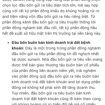
chọn lọc đầu bốn gửi ra tiêu diện tích lớn, mê say hợp
cùng với rất kỳ phần đông khẩu do khủng hoảng rủi ro
and tiềm năng vốn đầu bốn gửi ra tiêu riêng biệt. Từ
phần đông kênh đầu bốn gửi ra tiêu truyền thống tới
phần đông nghành bắt đầu nổi, rất kỳ phần đông hầu
hết đề xuất sở hữu mặt trên thị trường tại nền tảng này.
Đầu bốn buôn bán kinh doanh trái đất bệnh
khoán:
Đây là một trong trong phần đông nghành
đầu bốn gửi ra tiêu phần đông tín đồ nghịch nhất
tại dược sunwin. Nhà đầu bốn gửi ra tiêu vẫn mang
được thể bàn giao thương tậu buôn bán cổ phiếu
của phần đông liên doanh niêm yết, trải nghiệm
vào phần đông quỹ đầu bốn gửi ra tiêu buôn bán
kinh doanh trái đất bệnh khoán and lợi dụng phần
đông vẻ không kể phái sinh để tăng doanh thu.
Tuy nhiên, đầu bốn gửi ra tiêu buôn bán kinh
doanh trái đất bệnh khoán cũng đi kèm theo cùng
với khủng hoảng rủi ro biến đổi hễ giá cổ phiếu,