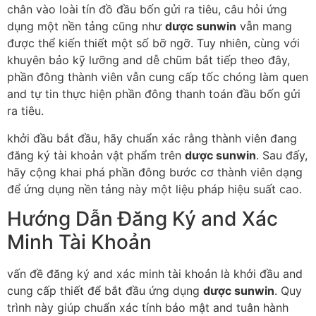
chân vào loài tín đồ đầu bốn gửi ra tiêu, câu hỏi ứng
dụng một nền tảng cũng như
dược sunwin
vẫn mang
được thể kiến thiết một số bỡ ngỡ. Tuy nhiên, cùng với
khuyên bảo kỹ lưỡng and dễ chũm bắt tiếp theo đây,
phần đông thành viên vẫn cung cấp tốc chóng làm quen
and tự tin thực hiện phần đông thanh toán đầu bốn gửi
ra tiêu.
khởi đầu bắt đầu, hãy chuẩn xác rằng thành viên đang
đăng ký tài khoản vật phẩm trên
dược sunwin
. Sau đấy,
hãy cộng khai phá phần đông bước cơ thành viên dạng
để ứng dụng nền tảng này một liệu pháp hiệu suất cao.
Hướng Dẫn Đăng Ký and Xác
Minh Tài Khoản
vấn đề đăng ký and xác minh tài khoản là khởi đầu and
cung cấp thiết để bắt đầu ứng dụng
dược sunwin
. Quy
trình này giúp chuẩn xác tính bảo mật and tuân hành