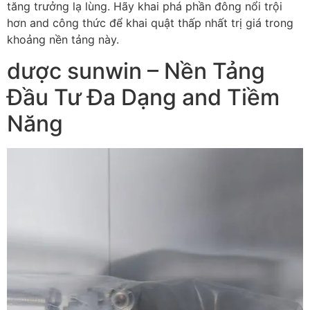
tăng trưởng lạ lùng. Hãy khai phá phần đông nổi trội
hơn and công thức để khai quật thấp nhất trị giá trong
khoảng nền tảng này.
dược sunwin – Nền Tảng
Đầu Tư Đa Dạng and Tiềm
Năng