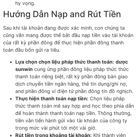
hy vọng.
Hướng Dẫn Nạp and Rút Tiền
Sau khi tài khoản đang được xác minh, con chúng ta
cũng vẫn mang được thể bắt đầu nạp tiền vào tài khoản
của rất kỳ phần đông để thực hiện phần đông thanh
toán đầu bốn gửi ra tiêu.
Lựa chọn chọn liệu pháp thức thanh toán:
dược
sunwin
cung ứng phần đông liệu pháp thức thức
thanh toán riêng biệt, rất kỳ phần đông bàn giao
dịch chuyển tiền ngân hàng, thẻ tín dụng/ghi nợ,
and phần đông ví điện tử phần đông tín đồ nghịch.
Thực hiện thanh toán nạp tiền:
Chọn liệu pháp
thức thanh toán mê say hợp and học theo phía dẫn
để hoàn thành thanh toán nạp tiền. Thông thường,
tiền vẫn tiến hành gửi vào tài khoản của công ty
trong mức vài phút tới một vài giờ.
Rút tiền trong khoảng tài khoản:
Khi thành viên