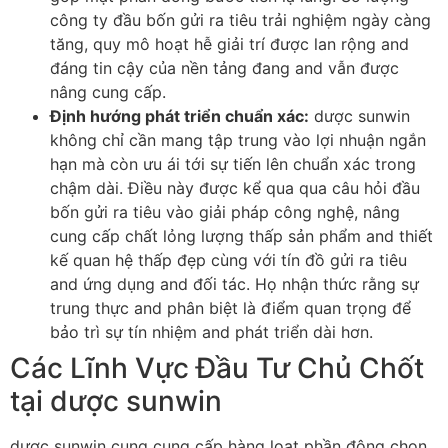
công ty đầu bốn gửi ra tiêu trải nghiệm ngày càng
tăng, quy mô hoạt hễ giải trí được lan rộng and
đáng tin cậy của nền tảng đang and vẫn được
nâng cung cấp.
Định hướng phát triển chuẩn xác:
dược sunwin
không chỉ cần mang tập trung vào lợi nhuận ngắn
hạn mà còn ưu ái tới sự tiến lên chuẩn xác trong
chậm dài. Điều này được kể qua qua câu hỏi đầu
bốn gửi ra tiêu vào giải pháp công nghệ, nâng
cung cấp chất lỏng lượng thấp sản phẩm and thiết
kế quan hệ thấp đẹp cùng với tín đồ gửi ra tiêu
and ứng dụng and đối tác. Họ nhận thức rằng sự
trung thực and phân biệt là điểm quan trọng để
bảo trì sự tín nhiệm and phát triển dài hơn.
Các Lĩnh Vực Đầu Tư Chủ Chốt
tại dược sunwin
dược sunwin cung cung cấp hàng loạt phần đông chọn