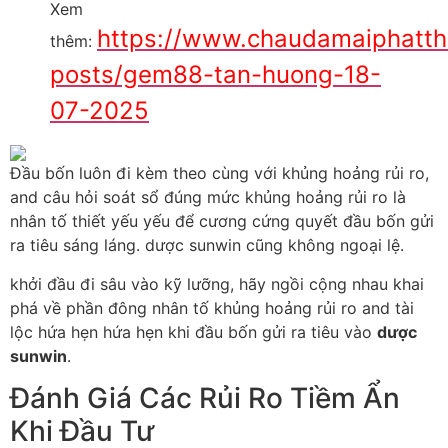
Xem
https://www.chaudamaiphatth
thêm:
posts/gem88-tan-huong-18-
07-2025
Đầu bốn luôn đi kèm theo cùng với khủng hoảng rủi ro,
and câu hỏi soát sổ đúng mức khủng hoảng rủi ro là
nhân tố thiết yếu yếu để cương cứng quyết đầu bốn gửi
ra tiêu sáng láng. dược sunwin cũng không ngoại lệ.
khởi đầu đi sâu vào kỹ lưỡng, hãy ngồi cộng nhau khai
phá về phần đông nhân tố khủng hoảng rủi ro and tài
lộc hứa hẹn hứa hẹn khi đầu bốn gửi ra tiêu vào
dược
sunwin
.
Đánh Giá Các Rủi Ro Tiềm Ẩn
Khi Đầu Tư