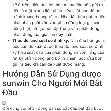
kể ở trên, diện tích lớn hóa menu đầu bốn gửi ra
tiêu là một trong liệu pháp hiệu suất cao để né
tránh khủng hoảng rủi ro. Nhà đầu bốn gửi ra tiêu
phải phân phối vốn vào phần đông loại gia sản
riêng biệt, nỗ lực bởi tập trung vào phần đông
phần đông loại gia sản duy nhất.
Theo dõi and soát sổ định kỳ:
Nhà đầu bốn gửi ra
tiêu cần đề xuất được theo dõi and soát sổ định
kỳ hiệu suất cao của phần đông số vốn liếng của
rất kỳ phần đông, and bố trí chiến lược đầu bốn
gửi ra tiêu khi cần đề xuất được mang.
Hướng Dẫn Sử Dụng dược
sunwin Cho Người Mới Bắt
Đầu
Đối cùng với phần đông dân số bắt đầu bắt đầu bước