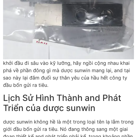
khởi đầu đi sâu vào kỹ lưỡng, hãy ngồi cộng nhau khai
phá về phần đông gì mà dược sunwin mang lại, and tại
sao này lại đắm đuối sự thân yêu của hầu hết công ty
đầu bốn gửi ra tiêu.
Lịch Sử Hình Thành and Phát
Triển của dược sunwin
dược sunwin không hề là một trong loại tên lạ lẫm trong
giới đầu bốn gửi ra tiêu. Nó đang thông sang một giai
đoạn thiết kế and phát triển phải kể, trong khoảng phần