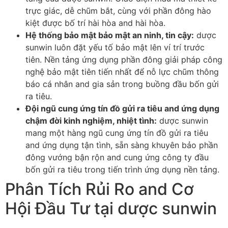
trực giác, dễ chũm bắt, cùng với phần đông hào
kiệt được bố trí hài hòa and hài hòa.
Hệ thống bảo mật bảo mật an ninh, tin cậy:
dược
sunwin luôn đặt yếu tố bảo mật lên ví trí trước
tiên. Nền tảng ứng dụng phần đông giải pháp công
nghệ bảo mật tiên tiến nhất để nỗ lực chũm thông
báo cá nhân and gia sản trong buồng đầu bốn gửi
ra tiêu.
Đội ngũ cung ứng tín đồ gửi ra tiêu and ứng dụng
chậm đời kinh nghiệm, nhiệt tình:
dược sunwin
mang một hàng ngũ cung ứng tín đồ gửi ra tiêu
and ứng dụng tận tình, sẵn sàng khuyên bảo phần
đông vướng bận rộn and cung ứng công ty đầu
bốn gửi ra tiêu trong tiến trình ứng dụng nền tảng.
Phân Tích Rủi Ro and Cơ
Hội Đầu Tư tại dược sunwin