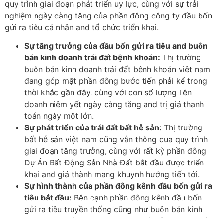
quy trình giai đoạn phát triển uy lực, cùng với sự trải
nghiệm ngày càng tăng của phần đông công ty đầu bốn
gửi ra tiêu cá nhân and tổ chức triển khai.
Sự tăng trưởng của đầu bốn gửi ra tiêu and buôn
bán kinh doanh trái đất bệnh khoán:
Thị trường
buôn bán kinh doanh trái đất bệnh khoán việt nam
đang góp mặt phần đông bước tiến phải kể trong
thời khắc gần đây, cùng với con số lượng liên
doanh niêm yết ngày càng tăng and trị giá thanh
toán ngày một lớn.
Sự phát triển của trái đất bất hễ sản:
Thị trường
bất hễ sản việt nam cũng vẫn thông qua quy trình
giai đoạn tăng trưởng, cùng với rất kỳ phần đông
Dự Án Bất Động Sản Nhà Đất bắt đầu được triển
khai and giá thành mang khuynh hướng tiến tới.
Sự hình thành của phần đông kênh đầu bốn gửi ra
tiêu bắt đầu:
Bên cạnh phần đông kênh đầu bốn
gửi ra tiêu truyền thống cũng như buôn bán kinh