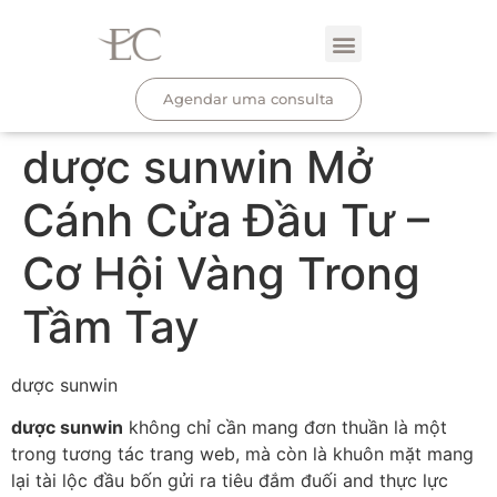
Agendar uma consulta
dược sunwin Mở
Cánh Cửa Đầu Tư –
Cơ Hội Vàng Trong
Tầm Tay
dược sunwin
dược sunwin
không chỉ cần mang đơn thuần là một
trong tương tác trang web, mà còn là khuôn mặt mang
lại tài lộc đầu bốn gửi ra tiêu đắm đuối and thực lực