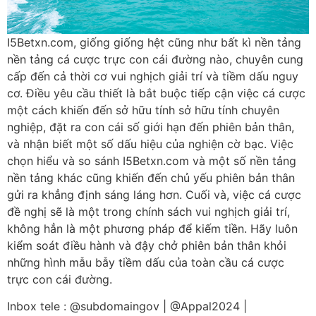
I5Betxn.com, giống giống hệt cũng như bất kì nền tảng
nền tảng cá cược trực con cái đường nào, chuyên cung
cấp đến cả thời cơ vui nghịch giải trí và tiềm dấu nguy
cơ. Điều yêu cầu thiết là bắt buộc tiếp cận việc cá cược
một cách khiến đến sở hữu tính sở hữu tính chuyên
nghiệp, đặt ra con cái số giới hạn đến phiên bản thân,
và nhận biết một số dấu hiệu của nghiện cờ bạc. Việc
chọn hiểu và so sánh I5Betxn.com và một số nền tảng
nền tảng khác cũng khiến đến chủ yếu phiên bản thân
gửi ra khẳng định sáng láng hơn. Cuối và, việc cá cược
đề nghị sẽ là một trong chính sách vui nghịch giải trí,
không hẳn là một phương pháp để kiếm tiền. Hãy luôn
kiểm soát điều hành và đậy chở phiên bản thân khỏi
những hình mẫu bẫy tiềm dấu của toàn cầu cá cược
trực con cái đường.
Inbox tele : @subdomaingov | @Appal2024 |