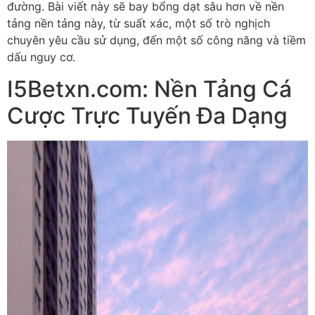
đường. Bài viết này sẽ bay bổng dạt sâu hơn về nền
tảng nền tảng này, từ suất xác, một số trò nghịch
chuyên yêu cầu sử dụng, đến một số công năng và tiềm
dấu nguy cơ.
I5Betxn.com: Nền Tảng Cá
Cược Trực Tuyến Đa Dạng