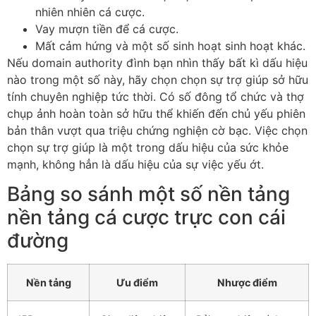
nhiên nhiên cá cược.
Vay mượn tiền để cá cược.
Mất cảm hứng và một số sinh hoạt sinh hoạt khác.
Nếu domain authority đình bạn nhìn thấy bất kì dấu hiệu
nào trong một số này, hãy chọn chọn sự trợ giúp sở hữu
tính chuyên nghiệp tức thời. Có số đông tổ chức và thợ
chụp ảnh hoàn toàn sở hữu thể khiến đến chủ yếu phiên
bản thân vượt qua triệu chứng nghiện cờ bạc. Việc chọn
chọn sự trợ giúp là một trong dấu hiệu của sức khỏe
mạnh, không hẳn là dấu hiệu của sự việc yếu ớt.
Bảng so sánh một số nền tảng
nền tảng cá cược trực con cái
đường
Nền tảng
Ưu điểm
Nhược điểm