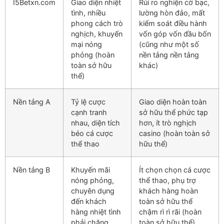
I5Betxn.com
Giao diện nhiệt
Rủi ro nghiện cờ bạc,
tình, nhiều
lường hòn đảo, mất
phong cách trò
kiểm soát điều hành
nghịch, khuyến
vốn góp vốn đầu bốn
mại nóng
(cũng như một số
phỏng (hoàn
nền tảng nền tảng
toàn sở hữu
khác)
thể)
Nền tảng A
Tỷ lệ cược
Giao diện hoàn toàn
cạnh tranh
sở hữu thể phức tạp
nhau, diện tích
hơn, ít trò nghịch
béo cá cược
casino (hoàn toàn sở
thể thao
hữu thể)
Nền tảng B
Khuyến mãi
Ít chọn chọn cá cược
nóng phỏng,
thể thao, phụ trợ
chuyên dụng
khách hàng hoàn
đến khách
toàn sở hữu thể
hàng nhiệt tình
chậm rì rì rãi (hoàn
phải chăng
toàn sở hữu thể)