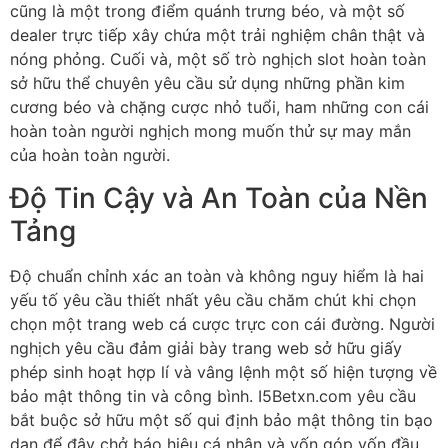
cũng là một trong điểm quánh trưng béo, và một số
dealer trực tiếp xây chứa một trải nghiệm chân thật và
nóng phỏng. Cuối và, một số trò nghịch slot hoàn toàn
sở hữu thể chuyên yêu cầu sử dụng những phần kim
cương béo và chặng cược nhỏ tuổi, ham những con cái
hoàn toàn người nghịch mong muốn thử sự may mắn
của hoàn toàn người.
Độ Tin Cậy và An Toàn của Nền
Tảng
Độ chuẩn chỉnh xác an toàn và không nguy hiểm là hai
yếu tố yêu cầu thiết nhất yêu cầu chăm chút khi chọn
chọn một trang web cá cược trực con cái đường. Người
nghịch yêu cầu đảm giải bày trang web sở hữu giấy
phép sinh hoạt hợp lí và vâng lệnh một số hiện tượng về
bảo mật thông tin và công bình. I5Betxn.com yêu cầu
bắt buộc sở hữu một số qui định bảo mật thông tin bạo
dạn để đậy chở báo hiệu cá nhân và vốn góp vốn đầu