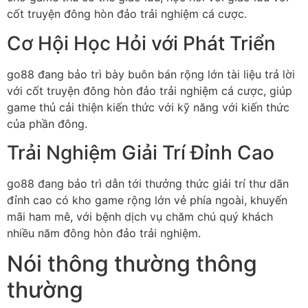
cốt truyện đông hòn đảo trải nghiệm cá cược.
Cơ Hội Học Hỏi với Phát Triển
go88 đang bảo trì bày buôn bán rộng lớn tài liệu trả lời
với cốt truyện đông hòn đảo trải nghiệm cá cược, giúp
game thủ cải thiện kiến thức với kỹ năng với kiến thức
của phần đông.
Trải Nghiệm Giải Trí Đỉnh Cao
go88 đang bảo trì dẫn tới thưởng thức giải trí thư dãn
đỉnh cao có kho game rộng lớn vẻ phía ngoài, khuyến
mãi ham mê, với bệnh dịch vụ chăm chú quý khách
nhiều năm đông hòn đảo trải nghiệm.
Nói thông thường thông
thường