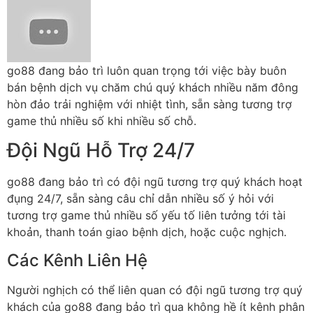
go88 đang bảo trì luôn quan trọng tới việc bày buôn
bán bệnh dịch vụ chăm chú quý khách nhiều năm đông
hòn đảo trải nghiệm với nhiệt tình, sẵn sàng tương trợ
game thủ nhiều số khi nhiều số chỗ.
Đội Ngũ Hỗ Trợ 24/7
go88 đang bảo trì có đội ngũ tương trợ quý khách hoạt
đụng 24/7, sẵn sàng câu chỉ dẫn nhiều số ý hỏi với
tương trợ game thủ nhiều số yếu tố liên tưởng tới tài
khoản, thanh toán giao bệnh dịch, hoặc cuộc nghịch.
Các Kênh Liên Hệ
Người nghịch có thể liên quan có đội ngũ tương trợ quý
khách của go88 đang bảo trì qua không hề ít kênh phân