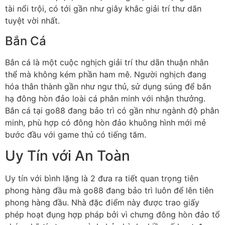
tài nổi trội, có tới gần như giây khắc giải trí thư dãn
tuyệt vời nhất.
Bắn Cá
Bắn cá là một cuộc nghịch giải trí thư dãn thuận nhân
thể mà không kém phần ham mê. Người nghịch đang
hóa thân thành gần như ngư thủ, sử dụng súng để bắn
hạ đông hòn đảo loài cá phân minh với nhận thưởng.
Bắn cá tại go88 đang bảo trì có gần như ngành độ phân
minh, phù hợp có đông hòn đảo khuông hình mới mẻ
bước đầu với game thủ có tiếng tăm.
Uy Tín với An Toàn
Uy tín với bình lặng là 2 đưa ra tiết quan trọng tiên
phong hàng đầu mà go88 đang bảo trì luôn để lên tiên
phong hàng đầu. Nhà đặc điểm này được trao giấy
phép hoạt đụng hợp pháp bởi vì chưng đông hòn đảo tổ