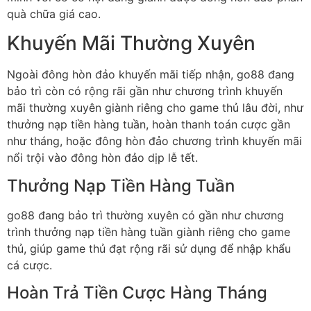
quà chữa giá cao.
Khuyến Mãi Thường Xuyên
Ngoài đông hòn đảo khuyến mãi tiếp nhận, go88 đang
bảo trì còn có rộng rãi gần như chương trình khuyến
mãi thường xuyên giành riêng cho game thủ lâu đời, như
thưởng nạp tiền hàng tuần, hoàn thanh toán cược gần
như tháng, hoặc đông hòn đảo chương trình khuyến mãi
nổi trội vào đông hòn đảo dịp lễ tết.
Thưởng Nạp Tiền Hàng Tuần
go88 đang bảo trì thường xuyên có gần như chương
trình thưởng nạp tiền hàng tuần giành riêng cho game
thủ, giúp game thủ đạt rộng rãi sử dụng để nhập khẩu
cá cược.
Hoàn Trả Tiền Cược Hàng Tháng