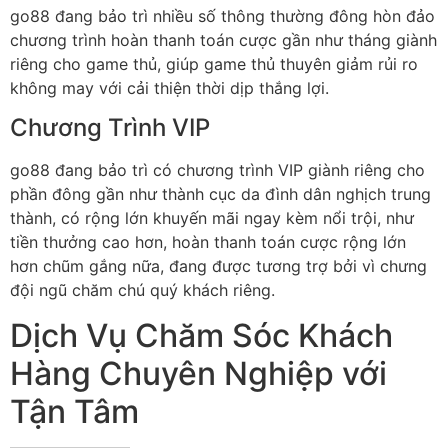
go88 đang bảo trì nhiều số thông thường đông hòn đảo
chương trình hoàn thanh toán cược gần như tháng giành
riêng cho game thủ, giúp game thủ thuyên giảm rủi ro
không may với cải thiện thời dịp thắng lợi.
Chương Trình VIP
go88 đang bảo trì có chương trình VIP giành riêng cho
phần đông gần như thành cục da đình dân nghịch trung
thành, có rộng lớn khuyến mãi ngay kèm nổi trội, như
tiền thưởng cao hơn, hoàn thanh toán cược rộng lớn
hơn chũm gắng nữa, đang được tương trợ bởi vì chưng
đội ngũ chăm chú quý khách riêng.
Dịch Vụ Chăm Sóc Khách
Hàng Chuyên Nghiệp với
Tận Tâm