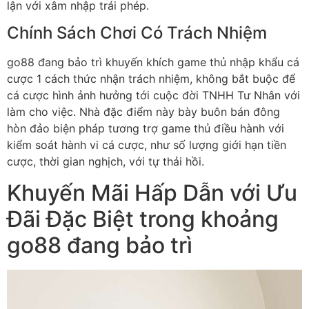
lận với xâm nhập trái phép.
Chính Sách Chơi Có Trách Nhiệm
go88 đang bảo trì khuyến khích game thủ nhập khẩu cá
cược 1 cách thức nhận trách nhiệm, không bắt buộc để
cá cược hình ảnh hưởng tới cuộc đời TNHH Tư Nhân với
làm cho việc. Nhà đặc điểm này bày buôn bán đông
hòn đảo biện pháp tương trợ game thủ điều hành với
kiểm soát hành vi cá cược, như số lượng giới hạn tiền
cược, thời gian nghịch, với tự thải hồi.
Khuyến Mãi Hấp Dẫn với Ưu
Đãi Đặc Biệt trong khoảng
go88 đang bảo trì