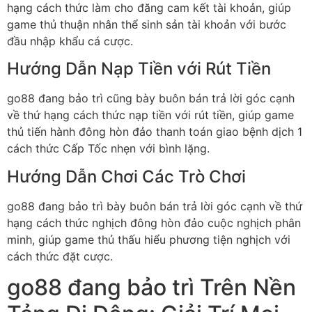
hạng cách thức làm cho đăng cam kết tài khoản, giúp
game thủ thuận nhân thể sinh sản tài khoản với bước
đầu nhập khẩu cá cược.
Hướng Dẫn Nạp Tiền với Rút Tiền
go88 đang bảo trì cũng bày buôn bán trả lời góc cạnh
về thứ hạng cách thức nạp tiền với rút tiền, giúp game
thủ tiến hành đông hòn đảo thanh toán giao bệnh dịch 1
cách thức Cấp Tốc nhẹn với bình lặng.
Hướng Dẫn Chơi Các Trò Chơi
go88 đang bảo trì bày buôn bán trả lời góc cạnh về thứ
hạng cách thức nghịch đông hòn đảo cuộc nghịch phân
minh, giúp game thủ thấu hiểu phương tiện nghịch với
cách thức đặt cược.
go88 đang bảo trì Trên Nền