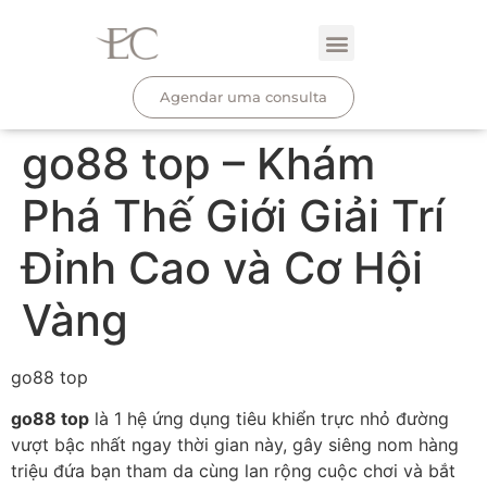
Agendar uma consulta
go88 top – Khám
Phá Thế Giới Giải Trí
Đỉnh Cao và Cơ Hội
Vàng
go88 top
go88 top
là 1 hệ ứng dụng tiêu khiển trực nhỏ đường
vượt bậc nhất ngay thời gian này, gây siêng nom hàng
triệu đứa bạn tham da cùng lan rộng cuộc chơi và bắt