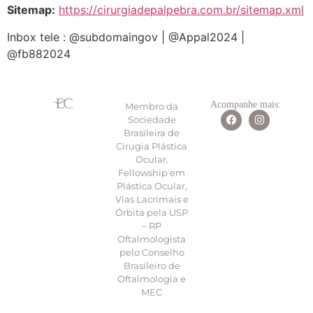
Sitemap:
https://cirurgiadepalpebra.com.br/sitemap.xml
Inbox tele : @subdomaingov | @Appal2024 |
@fb882024
Acompanhe mais:
Membro da
Sociedade
Brasileira de
Cirugia Plástica
Ocular.
Fellowship em
Plástica Ocular,
Vias Lacrimais e
Órbita pela USP
– RP
Oftalmologista
pelo Conselho
Brasileiro de
Oftalmologia e
MEC