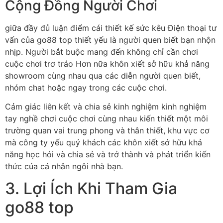
Cộng Đồng Người Chơi
giữa đầy đủ luận điểm cái thiết kế sức kêu Điện thoại tư
vấn của go88 top thiết yếu là người quen biết bạn nhộn
nhịp. Người bắt buộc mang đến không chỉ cần chơi
cuộc chơi trơ tráo Hơn nữa khôn xiết sở hữu khả năng
showroom cùng nhau qua các diễn người quen biết,
nhóm chat hoặc ngay trong các cuộc chơi.
Cảm giác liên kết và chia sẻ kinh nghiệm kinh nghiệm
tay nghề chơi cuộc chơi cùng nhau kiến thiết một môi
trường quan vai trung phong và thân thiết, khu vực cơ
mà công ty yếu quý khách các khôn xiết sở hữu khả
năng học hỏi và chia sẻ và trở thành và phát triển kiến
thức của cá nhân ngôi nhà bạn.
3. Lợi Ích Khi Tham Gia
go88 top