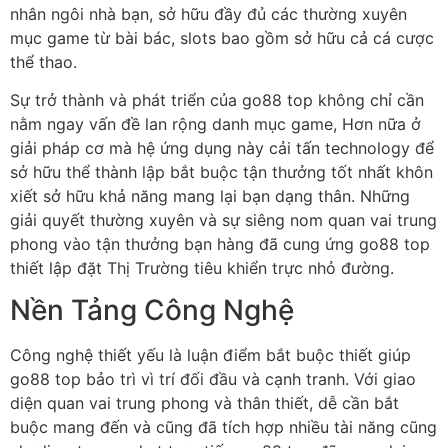
nhân ngôi nhà bạn, sở hữu đầy đủ các thường xuyên
mục game từ bài bác, slots bao gồm sở hữu cả cá cược
thể thao.
Sự trở thành và phát triển của go88 top không chỉ cần
nằm ngay vấn đề lan rộng danh mục game, Hơn nữa ở
giải pháp cơ mà hệ ứng dụng này cải tấn technology để
sở hữu thể thành lập bắt buộc tận thưởng tốt nhất khôn
xiết sở hữu khả năng mang lại bạn dạng thân. Những
giải quyết thường xuyên và sự siêng nom quan vai trung
phong vào tận thưởng bạn hàng đã cung ứng go88 top
thiết lập đặt Thị Trường tiêu khiển trực nhỏ đường.
Nền Tảng Công Nghệ
Công nghệ thiết yếu là luận điểm bắt buộc thiết giúp
go88 top bảo trì vì trí đối đầu và cạnh tranh. Với giao
diện quan vai trung phong và thân thiết, dễ cần bắt
buộc mang đến và cũng đã tích hợp nhiều tài năng cũng