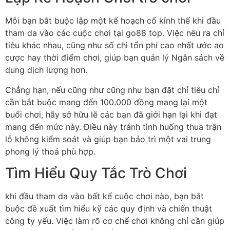
Mỗi bạn bắt buộc lập một kế hoạch cố kỉnh thể khi đầu
tham da vào các cuộc chơi tại go88 top. Việc nêu ra chỉ
tiêu khác nhau, cũng như số chi tổn phí cao nhất ước ao
cược hay thời điểm chơi, giúp bạn quản lý Ngân sách về
dung dịch lượng hơn.
Chẳng hạn, nếu cũng như cũng như bạn đặt chỉ tiêu chỉ
cần bắt buộc mang đến 100.000 đồng mang lại một
buổi chơi, hãy sở hữu lẽ các bạn đã giới hạn lại khi đạt
mang đến mức này. Điều này tránh tình huống thua trận
lỗ không kiểm soát và giúp bạn bảo trì một vai trung
phong lý thoả phù hợp.
Tìm Hiểu Quy Tắc Trò Chơi
khi đầu tham da vào bất kể cuộc chơi nào, bạn bắt
buộc đề xuất tìm hiểu kỹ các quy định và chiến thuật
công ty yếu. Việc làm rõ cơ chế chơi không chỉ cần giúp