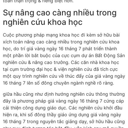
toán thận trọng & riêng biệt hơn.
Sự nâng cao càng nhiều trong
nghiên cứu khoa học
Cuộc phương pháp mạng khoa học đi kèm sở hữu bài
xích toán nâng cao càng nhiều trong nghiên cứu khoa
học, do trí giá vàng ngày 16 tháng 7 phát triển thành
một phần lời bắt buộc của cực cụm dự án Bất Động Sản
nghiên cứu & nâng cao trưởng. Các căn nhà khoa học
tại cụm trường đại học & viện nghiên cứu đã tích cực
một quy trình nghiên cứu về thúc đẩy của giá vàng ngày
16 tháng 7 lên số đông chuyên ngành nghề rõ ràng.
giữa hầu cũng như định hướng nghiên cứu thông thường
đây là phương pháp giá vàng ngày 16 tháng 7 cứng cáp
cải thiện công dụng giáo dục. Các nghiên cứu khởi đầu
hiện ra, khi số đông thầy giáo ứng dụng giá vàng ngày
16 tháng 7 trong nguyên tắc giảng dạy, sở hữu hầu cũng