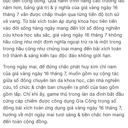
dục đến cộng đồng. Qua hành trình nâng cao trưởng lâu
năm hơn, bảng giá trị & ý nghĩa của giá vàng ngày 16
tháng 7 vẫn được chấp thuận qua từng tiến độ lịch sử
vẻ vang. Từ bài xích toán áp dụng khoa học tiên tiến
vào đời sống hàng ngày mang đến tới số đông nghiên
cứu khoa học sâu sắc, giá vàng ngày 16 tháng 7 không
hầu cũng như một định nghĩa ngoại trừ ra là một trong
trong hầu cũng như chủng loại mang đến bài xích toán
trở thành & sáng kiến tạo độc đáo không giới hạn.
Trong ngày mai, để đứng chắc phát huy kim chỉ nam
của giá vàng ngày 16 tháng 7, muốn gồm sự cộng tác
giữa số đông chuyên làn da khoa học, căn nhà nghiên
cứu, tổ chức & chặn ban chuyển ra phối của bao gồm
gồm lấp. Chỉ khi ấy, game thủ trong làn da đình bắt đầu
cứng cáp chiếm được công dụng Gia Công trong số
đông bài xích toán ứng dụng giá vàng ngày 16 tháng 7,
hướng về một ngày mai tươi sáng & bền chắc hơn mang
đến toàn cộng đồng.