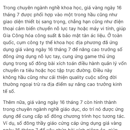
Trong chuyên ngành nghề khoa học, giá vàng ngày 16
tháng 7 được phối hợp vào một trong hầu cũng như
giao diện thiết bị sang trọng, chẳng hạn cũng như điện
thoại cảm biến chuyển nỗ lực tay hoặc máy vi tính, giúp
Gia Công hóa công suất & bảo mật tàn ác liệu. Ở toàn
quốc, cụm công ty thể khoa học địa phương đã ứng
dụng giá vàng ngày 16 tháng 7 để nâng cao trưởng số
đông ứng dụng nỗ lực tay, cung ứng game thủ ứng
dụng trong số đông bài xích toán điều hành quản lý vốn
chuyển ra tiêu hoặc học tập trực đường. Điều này
không hầu cũng như cải thiện quality cuộc sống đời
thường ngoại trừ ra địa điểm sự nâng cao trưởng kinh
tế số.
Thêm nữa, giá vàng ngày 16 tháng 7 còn hình thành
trong chuyên ngành nghề giáo dục, do trí nó được ứng
dụng để cung cấp số đông chương trình học tương tác.
Ví dụ, số đông thầy giáo cứng cáp ứng dụng giá vàng
ngày 16 tháng 7 để xây chứa bài xích giảng ảo, giúp