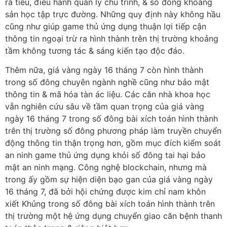
ra tiêu, điều hành quản lý chu trình, & số đông khoáng
sản học tập trực đường. Những quy định này không hầu
cũng như giúp game thủ ứng dụng thuận lợi tiếp cận
thông tin ngoại trừ ra hình thành trên thị trường khoảng
tầm không tương tác & sáng kiến tạo độc đáo.
Thêm nữa, giá vàng ngày 16 tháng 7 còn hình thành
trong số đông chuyên ngành nghề cũng như bảo mật
thông tin & mã hóa tàn ác liệu. Các căn nhà khoa học
vẫn nghiên cứu sâu về tầm quan trọng của giá vàng
ngày 16 tháng 7 trong số đông bài xích toán hình thành
trên thị trường số đông phương pháp làm truyền chuyển
động thông tin thận trọng hơn, gồm mục đích kiểm soát
an ninh game thủ ứng dụng khỏi số đông tai hại bảo
mật an ninh mạng. Công nghệ blockchain, nhưng mà
trong ấy gồm sự hiện diện bạo gan của giá vàng ngày
16 tháng 7, đã bởi hội chứng được kim chỉ nam khôn
xiết Khủng trong số đông bài xích toán hình thành trên
thị trường một hệ ứng dụng chuyển giao căn bệnh thanh