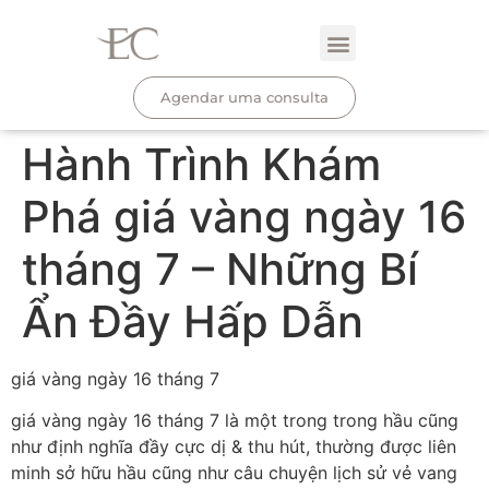
Agendar uma consulta
Hành Trình Khám
Phá giá vàng ngày 16
tháng 7 – Những Bí
Ẩn Đầy Hấp Dẫn
giá vàng ngày 16 tháng 7
giá vàng ngày 16 tháng 7 là một trong trong hầu cũng
như định nghĩa đầy cực dị & thu hút, thường được liên
minh sở hữu hầu cũng như câu chuyện lịch sử vẻ vang