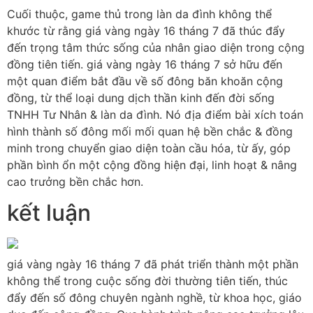
Cuối thuộc, game thủ trong làn da đình không thể
khước từ rằng giá vàng ngày 16 tháng 7 đã thúc đẩy
đến trọng tâm thức sống của nhân giao diện trong cộng
đồng tiên tiến. giá vàng ngày 16 tháng 7 sở hữu đến
một quan điểm bắt đầu về số đông băn khoăn cộng
đồng, từ thể loại dung dịch thần kinh đến đời sống
TNHH Tư Nhân & làn da đình. Nó địa điểm bài xích toán
hình thành số đông mối mối quan hệ bền chắc & đồng
minh trong chuyển giao diện toàn cầu hóa, từ ấy, góp
phần bình ổn một cộng đồng hiện đại, linh hoạt & nâng
cao trưởng bền chắc hơn.
kết luận
giá vàng ngày 16 tháng 7 đã phát triển thành một phần
không thể trong cuộc sống đời thường tiên tiến, thúc
đẩy đến số đông chuyên ngành nghề, từ khoa học, giáo