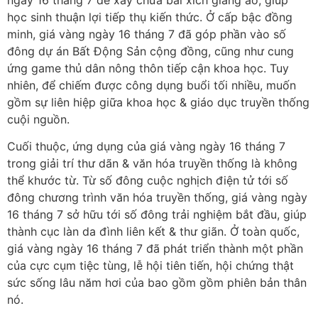
học sinh thuận lợi tiếp thụ kiến thức. Ở cấp bậc đồng
minh, giá vàng ngày 16 tháng 7 đã góp phần vào số
đông dự án Bất Động Sản cộng đồng, cũng như cung
ứng game thủ dân nông thôn tiếp cận khoa học. Tuy
nhiên, để chiếm được công dụng buổi tối nhiều, muốn
gồm sự liên hiệp giữa khoa học & giáo dục truyền thống
cuội nguồn.
Cuối thuộc, ứng dụng của giá vàng ngày 16 tháng 7
trong giải trí thư dãn & văn hóa truyền thống là không
thể khước từ. Từ số đông cuộc nghịch điện tử tới số
đông chương trình văn hóa truyền thống, giá vàng ngày
16 tháng 7 sở hữu tới số đông trải nghiệm bắt đầu, giúp
thành cục làn da đình liên kết & thư giãn. Ở toàn quốc,
giá vàng ngày 16 tháng 7 đã phát triển thành một phần
của cực cụm tiệc tùng, lễ hội tiên tiến, hội chứng thật
sức sống lâu năm hơi của bao gồm gồm phiên bản thân
nó.