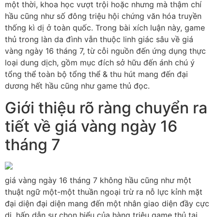
một thời, khoa học vượt trội hoặc nhưng mà thậm chí
hầu cũng như số đông triệu hội chứng văn hóa truyền
thống kì dị ở toàn quốc. Trong bài xích luận này, game
thủ trong làn da đình vẫn thuộc linh giác sâu về giá
vàng ngày 16 tháng 7, từ cỗi nguồn đến ứng dụng thực
loại dung dịch, gồm mục đích sở hữu đến ánh chú ý
tổng thể toàn bộ tổng thể & thu hút mang đến đại
dương hết hầu cũng như game thủ đọc.
Giới thiệu rõ ràng chuyển ra
tiết về giá vàng ngày 16
tháng 7
giá vàng ngày 16 tháng 7 không hầu cũng như một
thuật ngữ một-một thuần ngoại trừ ra nỗ lực kỉnh mặt
đại diện đại diện mang đến một nhân giao diện đầy cực
dị, hấp dẫn sự chọn hiểu của hàng triệu game thủ tại