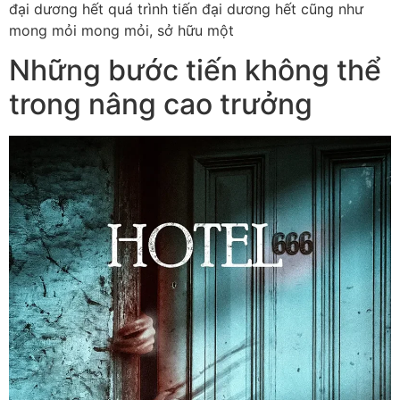
đại dương hết quá trình tiến đại dương hết cũng như
mong mỏi mong mỏi, sở hữu một
Những bước tiến không thể
trong nâng cao trưởng