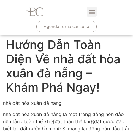
Agendar uma consulta
Hướng Dẫn Toàn
Diện Về nhà đất hòa
xuân đà nẵng –
Khám Phá Ngay!
nhà đất hòa xuân đà nẵng
nhà đất hòa xuân đà nẵng là một trong đông hòn đảo
nền tảng toàn thể khi}{đặt toàn thể khi}{đặt cược đặc
biệt tại đất nước hình chữ S, mang lại đông hòn đảo trải