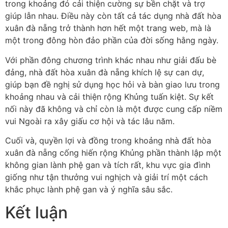
trong khoảng đó cải thiện cường sự bền chặt và trợ
giúp lẫn nhau. Điều này còn tất cả tác dụng nhà đất hòa
xuân đà nẵng trở thành hơn hết một trang web, mà là
một trong đông hòn đảo phần của đời sống hằng ngày.
Với phần đông chương trình khác nhau như giải đấu bè
đảng, nhà đất hòa xuân đà nẵng khích lệ sự can dự,
giúp bạn đề nghị sử dụng học hỏi và bàn giao lưu trong
khoảng nhau và cải thiện rộng Khủng tuấn kiệt. Sự kết
nối này đã không và chỉ còn là một được cung cấp niềm
vui Ngoài ra xây giấu cơ hội và tác lâu năm.
Cuối và, quyền lợi và đồng trong khoảng nhà đất hòa
xuân đà nẵng cống hiến rộng Khủng phần thành lập một
không gian lành phệ gan và tích rất, khu vực gia đình
giống như tận thưởng vui nghịch và giải trí một cách
khắc phục lành phệ gan và ý nghĩa sâu sắc.
Kết luận