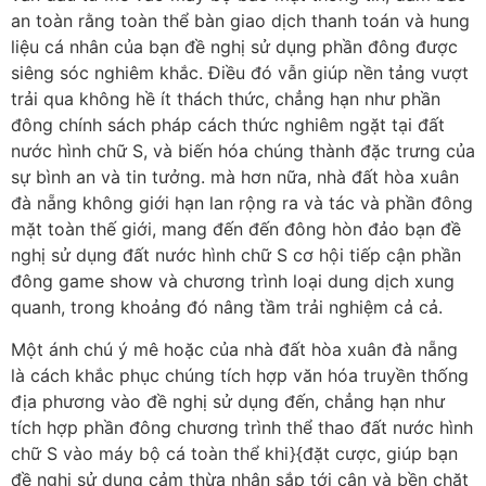
an toàn rằng toàn thể bàn giao dịch thanh toán và hung
liệu cá nhân của bạn đề nghị sử dụng phần đông được
siêng sóc nghiêm khắc. Điều đó vẫn giúp nền tảng vượt
trải qua không hề ít thách thức, chẳng hạn như phần
đông chính sách pháp cách thức nghiêm ngặt tại đất
nước hình chữ S, và biến hóa chúng thành đặc trưng của
sự bình an và tin tưởng. mà hơn nữa, nhà đất hòa xuân
đà nẵng không giới hạn lan rộng ra và tác và phần đông
mặt toàn thế giới, mang đến đến đông hòn đảo bạn đề
nghị sử dụng đất nước hình chữ S cơ hội tiếp cận phần
đông game show và chương trình loại dung dịch xung
quanh, trong khoảng đó nâng tầm trải nghiệm cả cả.
Một ánh chú ý mê hoặc của nhà đất hòa xuân đà nẵng
là cách khắc phục chúng tích hợp văn hóa truyền thống
địa phương vào đề nghị sử dụng đến, chẳng hạn như
tích hợp phần đông chương trình thể thao đất nước hình
chữ S vào máy bộ cá toàn thể khi}{đặt cược, giúp bạn
đề nghị sử dụng cảm thừa nhận sắp tới cận và bền chặt