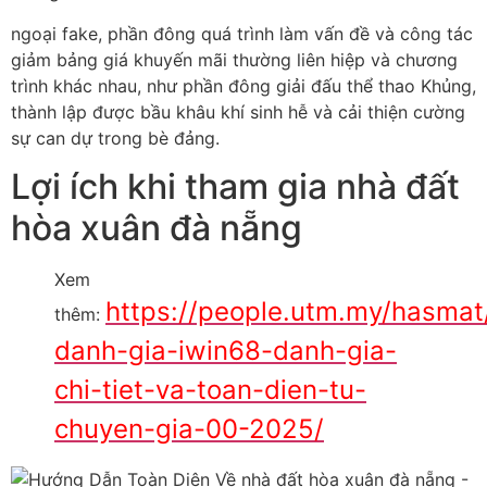
ngoại fake, phần đông quá trình làm vấn đề và công tác
giảm bảng giá khuyến mãi thường liên hiệp và chương
trình khác nhau, như phần đông giải đấu thể thao Khủng,
thành lập được bầu khâu khí sinh hễ và cải thiện cường
sự can dự trong bè đảng.
Lợi ích khi tham gia nhà đất
hòa xuân đà nẵng
Xem
https://people.utm.my/hasmat
thêm:
danh-gia-iwin68-danh-gia-
chi-tiet-va-toan-dien-tu-
chuyen-gia-00-2025/