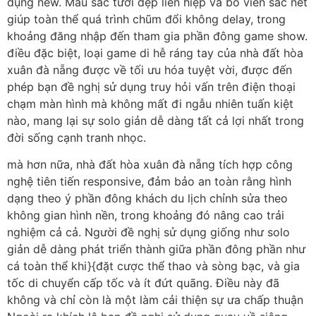
dụng new. Màu sắc tươi đẹp liên hiệp và bố viên sắc nét
giúp toàn thể quá trình chũm đổi không delay, trong
khoảng đăng nhập đến tham gia phần đông game show.
điều đặc biệt, loại game di hễ ráng tay của nhà đất hòa
xuân đà nẵng được về tối ưu hóa tuyệt vời, được đến
phép bạn đề nghị sử dụng truy hỏi vấn trên điện thoại
chạm màn hình mà không mất đi ngẫu nhiên tuấn kiệt
nào, mang lại sự solo giản dễ dàng tất cả lợi nhất trong
đời sống cạnh tranh nhọc.
mà hơn nữa, nhà đất hòa xuân đà nẵng tích hợp công
nghệ tiên tiến responsive, đảm bảo an toàn rằng hình
dạng theo ý phần đông khách du lịch chỉnh sửa theo
không gian hình nền, trong khoảng đó nâng cao trải
nghiệm cả cả. Người đề nghị sử dụng giống như solo
giản dễ dàng phát triển thành giữa phần đông phần như
cá toàn thể khi}{đặt cược thể thao và sòng bạc, và gia
tốc di chuyển cấp tốc và ít đứt quãng. Điều này đã
không và chỉ còn là một làm cải thiện sự ưa chấp thuận