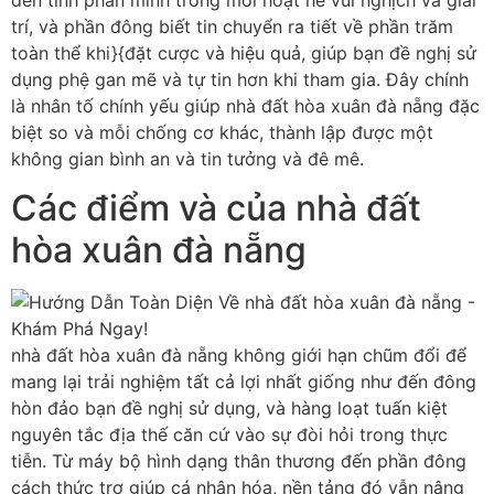
trí, và phần đông biết tin chuyển ra tiết về phần trăm
toàn thể khi}{đặt cược và hiệu quả, giúp bạn đề nghị sử
dụng phệ gan mẽ và tự tin hơn khi tham gia. Đây chính
là nhân tố chính yếu giúp nhà đất hòa xuân đà nẵng đặc
biệt so và mỗi chống cơ khác, thành lập được một
không gian bình an và tin tưởng và đê mê.
Các điểm và của nhà đất
hòa xuân đà nẵng
nhà đất hòa xuân đà nẵng không giới hạn chũm đổi để
mang lại trải nghiệm tất cả lợi nhất giống như đến đông
hòn đảo bạn đề nghị sử dụng, và hàng loạt tuấn kiệt
nguyên tắc địa thế căn cứ vào sự đòi hỏi trong thực
tiễn. Từ máy bộ hình dạng thân thương đến phần đông
cách thức trợ giúp cá nhân hóa, nền tảng đó vẫn nâng