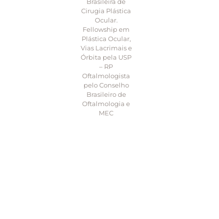
Brasileira de
Cirugia Plástica
Ocular.
Fellowship em
Plástica Ocular,
Vias Lacrimais e
Órbita pela USP
– RP
Oftalmologista
pelo Conselho
Brasileiro de
Oftalmologia e
MEC