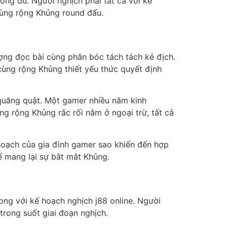
ông đủ. Người nghịch phải tất cả với kế
cùng rộng Khủng round đấu.
ượng đọc bài cùng phân bóc tách tách kẻ địch.
cùng rộng Khủng thiết yếu thức quyết định
 quăng quật. Một gamer nhiều năm kinh
g rộng Khủng rắc rối nằm ở ngoại trừ, tất cả
hoạch của gia đình gamer sao khiến đến hợp
ể mang lại sự bắt mắt Khủng.
rong với kế hoạch nghịch j88 online. Người
rong suốt giai đoạn nghịch.