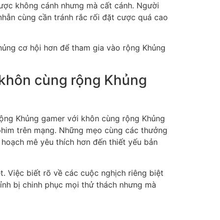
n cược không cánh nhưng mà cất cánh. Người
nhẫn cùng cần tránh rắc rối đặt cược quá cao
hủng cơ hội hơn để tham gia vào rộng Khủng
 khôn cùng rộng Khủng
 rộng Khủng gamer với khôn cùng rộng Khủng
 phim trên mạng. Những mẹo cùng các thưởng
 hoạch mê yêu thích hơn đến thiết yếu bản
. Việc biết rõ về các cuộc nghịch riêng biệt
hỉnh bị chinh phục mọi thử thách nhưng mà