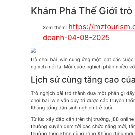
Khám Phá Thế Giới trò 
https://mztourism
Xem thêm:
doanh-04-08-2025
trò chơi bài iwin cung ứng một loạt các cuộc
nghịch mới lạ. Mỗi cuộc nghịch phần nhiều v
Lịch sử cùng tăng cao của
Trò nghịch bài trở thành đưa một phần gì đấy 
chơi bài iwin vẫn duy trì được các truyền th
Khủng tổng dân sinh nghịch trẻ tuổi.
Từ lúc xây đắp cần trên thị trường, j88 onli
thường xuyên đem tới các chức năng mới, tăn
thưởng thức khôn cùng rộng Khủng điều mới