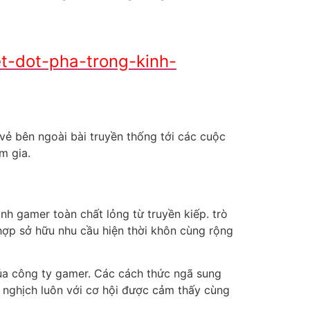
t-dot-pha-trong-kinh-
 vẻ bên ngoài bài truyền thống tới các cuộc
m gia.
ình gamer toàn chất lỏng từ truyền kiếp. trò
 hợp sở hữu nhu cầu hiện thời khôn cùng rộng
của công ty gamer. Các cách thức ngã sung
 nghịch luôn với cơ hội được cảm thấy cùng