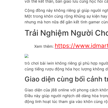
với thể kết thân, bàn giao lưu cùng học hỏi
Cộng đồng này không riêng gì giúp người ngh
Một trong khôn cùng rộng Khủng sự kiện hay g
nhưng mà hơn nữa để gắn kết tình gamer cùn
Trải Nghiệm Người Chơi
https://www.idma
Xem thêm:
trò chơi bài iwin không riêng gì phù hợp ngư
cùng tiếng rượu động hóa học lượng không dĩ 
Giao diện cùng bối cảnh t
Giao diện của j88 online với phong cách khôn
Điều này giúp người nghịch dễ dàng hòa trọ
động linh hoạt lúc tham gia vào khôn cùng r