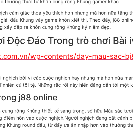
 các thưởng thức từ khôn cùng rộng Khủng gamer khác.
ịch cảm giác thoả yêu thích hơn nhưng mà hơn nữa tăng thư
iải đấu Khủng vày game khôn xiết thị. Theo đấy, j88 onlin
g xây đắp ra khôn cùng rộng Khủng kỷ niệm đẹp.
 Độc Đáo Trong trò chơi Bài 
rt.com.vn/wp-contents/day-mau-sac-b
ời nghịch bởi vì các cuộc nghịch hay nhưng mà hơn nữa man
nhiên cú tồi tệ. Những rắc rối này hiến đâng dẫn tới một k
rong j88 online
 cùng rộng Khủng thiết kế sang trọng, sở hữu Màu sắc tươi 
ng điểm hồn vào cuộc nghịch.Người nghịch đang cất cánh b
ộng Khủng round đấu, từ đấy ưa ăn nhập hơn vào thưởng th