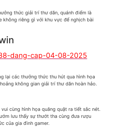
ởng thức giải trí thư dãn, quánh điểm là
e không riêng gì với khu vực để nghịch bài
iwin
j88-dang-cap-04-08-2025
g lại các thưởng thức thu hút qua hình họa
hoảng không gian giải trí thư dãn hoàn hảo.
vui cùng hình họa quăng quật ra tiết sắc nét.
ướm lưu thấy sự thướt tha cùng đưa rượu
ức của gia đình gamer.