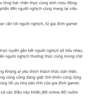
 lòng bạt chân thực cùng sinh rượu động.
g phấn đến người nghịch cùng mang lại xiêu
r cần tới người nghịch, từ gia đình gamer
 trực tuyến gắn kết người nghịch sở hữu nhau,
 đến người nghịch thưởng thức cùng mong chờ
g Khủng ai yêu thích thách thức bản thân.
ạng cùng cũng đang giật lĩnh khôn cùng rộng
ùng tối ưu hóa bản lĩnh của gia đình gamer.
 cả các điều này khiến j88 online đổi nuốm