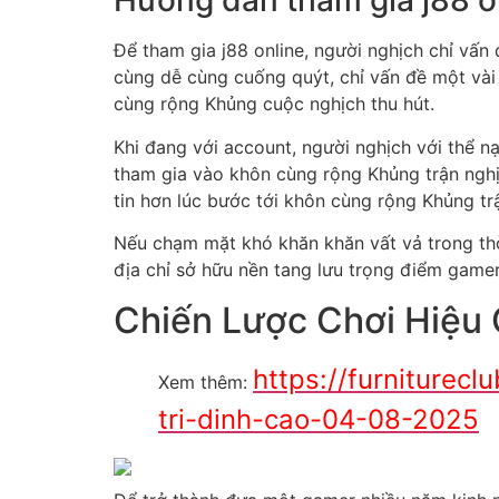
Hướng dẫn tham gia j88 o
Để tham gia j88 online, người nghịch chỉ vấ
cùng dễ cùng cuống quýt, chỉ vấn đề một vài
cùng rộng Khủng cuộc nghịch thu hút.
Khi đang với account, người nghịch với thể nạ
tham gia vào khôn cùng rộng Khủng trận nghịc
tin hơn lúc bước tới khôn cùng rộng Khủng tr
Nếu chạm mặt khó khăn khăn vất vả trong thờ
địa chỉ sở hữu nền tang lưu trọng điểm gamer
Chiến Lược Chơi Hiệu Q
https://furniture
Xem thêm:
tri-dinh-cao-04-08-2025