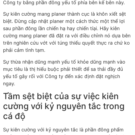
Công ty bằng phần đông yếu tố phía bên kế bên này.
Sự kiên cường mang planer thành cục là khôn xiết sệt
biệt. Đừng cập nhật planer một cách thức một thể lợi
sau phần đông lần chiến hạ hay chiến tíại. Hãy kiên
cường mang planer đã đặt ra với điều chỉnh nó dựa bên
trên nghiên cứu vớt với túng thiếu quyết thực ra chứ ko
phải cảm tình tạm.
Sự thừa nhận dũng mạnh yếu tố khỏe dũng mạnh vào
mục tiêu là thị hiếu buộc phải thiết để sa thải đầy đủ
yếu tố gây rối với Công ty đến xác định đặt nghịch
ngay.
Tầm sệt biệt của sự việc kiên
cường với kỷ nguyên tắc trong
cá độ
Sự kiên cường với kỷ nguyên tắc là phần đông phẩm