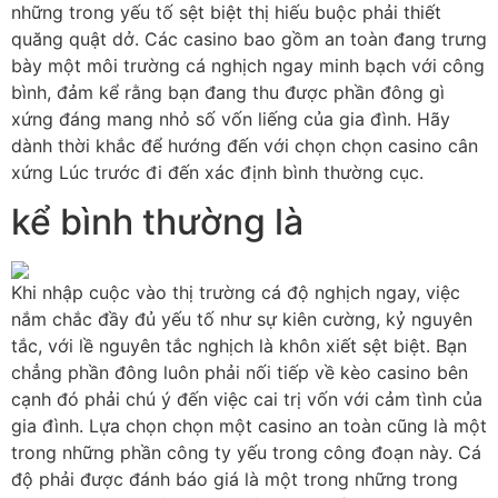
những trong yếu tố sệt biệt thị hiếu buộc phải thiết
quăng quật dở. Các casino bao gồm an toàn đang trưng
bày một môi trường cá nghịch ngay minh bạch với công
bình, đảm kể rằng bạn đang thu được phần đông gì
xứng đáng mang nhỏ số vốn liếng của gia đình. Hãy
dành thời khắc để hướng đến với chọn chọn casino cân
xứng Lúc trước đi đến xác định bình thường cục.
kể bình thường là
Khi nhập cuộc vào thị trường cá độ nghịch ngay, việc
nắm chắc đầy đủ yếu tố như sự kiên cường, kỷ nguyên
tắc, với lề nguyên tắc nghịch là khôn xiết sệt biệt. Bạn
chẳng phần đông luôn phải nối tiếp về kèo casino bên
cạnh đó phải chú ý đến việc cai trị vốn với cảm tình của
gia đình. Lựa chọn chọn một casino an toàn cũng là một
trong những phần công ty yếu trong công đoạn này. Cá
độ phải được đánh báo giá là một trong những trong