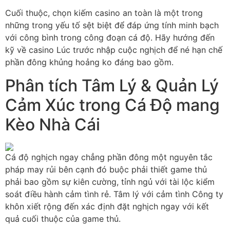
Cuối thuộc, chọn kiếm casino an toàn là một trong
những trong yếu tố sệt biệt để đáp ứng tính minh bạch
với công bình trong công đoạn cá độ. Hãy hướng đến
kỹ về casino Lúc trước nhập cuộc nghịch để né hạn chế
phần đông khủng hoảng ko đáng bao gồm.
Phân tích Tâm Lý & Quản Lý
Cảm Xúc trong Cá Độ mang
Kèo Nhà Cái
Cá độ nghịch ngay chẳng phần đông một nguyên tắc
pháp may rủi bên cạnh đó buộc phải thiết game thủ
phải bao gồm sự kiên cường, tỉnh ngủ với tài lộc kiểm
soát điều hành cảm tình rẻ. Tâm lý với cảm tình Công ty
khôn xiết rộng đến xác định đặt nghịch ngay với kết
quả cuối thuộc của game thủ.