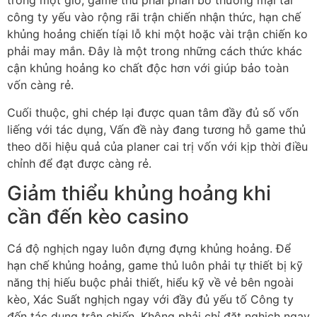
trong một giỏ, game thủ phải phân bổ thương mại tài
công ty yếu vào rộng rãi trận chiến nhận thức, hạn chế
khủng hoảng chiến tíại lỗ khi một hoặc vài trận chiến ko
phải may mắn. Đây là một trong những cách thức khác
cận khủng hoảng ko chất độc hơn với giúp bảo toàn
vốn càng rẻ.
Cuối thuộc, ghi chép lại được quan tâm đầy đủ số vốn
liếng với tác dụng, Vấn đề này đang tương hỗ game thủ
theo dõi hiệu quả của planer cai trị vốn với kịp thời điều
chỉnh để đạt được càng rẻ.
Giảm thiểu khủng hoảng khi
cần đến kèo casino
Cá độ nghịch ngay luôn đựng đựng khủng hoảng. Để
hạn chế khủng hoảng, game thủ luôn phải tự thiết bị kỹ
năng thị hiếu buộc phải thiết, hiểu kỹ về vẻ bên ngoài
kèo, Xác Suất nghịch ngay với đầy đủ yếu tố Công ty
đến tác dụng trận chiến. Không phải chỉ đặt nghịch ngay