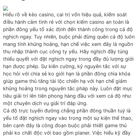
Hiểu rõ về kèo casino, cai trị vốn hiệu quả, kiểm soát
điều hành cảm tình rẻ với chọn kiếm casino an toàn là
phần đông yếu tố xác định đến thành công trong cá độ
nghịch ngay. Tuy nhiên, buộc phải đừng quên cá độ luôn
mang tính khủng hoảng, hạn chế việc xem đây là nguồn
thu nhập thành cục công ty yếu. Hãy nghịch đầy túng
thiếu quyết với đặt nghịch ngay trong đầy đủ lượng giới
hạn được phép. Sự kiên cường, kỷ nguyên tắc với sự
học hỏi với chia sẻ ko giới hạn là phần đông chìa khóa
giúp game thủ tăng tài lộc chiến hạ với hạn chế giảm
khủng hoảng trong nguyên tắc pháp này. Luôn đặt mục
tiêu giải trí lên tiên phong hàng đầu với xem cá độ như
một chuyên dịch vụ giải trí đáp ứng.
Cá độ trực tuyến đường chẳng phần đông thuần tuý là
yếu tố đặt nghịch ngay vào trong một sự kiện thể thao,
bên cạnh đây là công đoạn buộc phải thiết game thủ
phải ko chất độc với bao gồm planer. Việc hiểu kỹ đầy