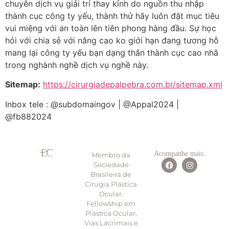
chuyên dịch vụ giải trí thay kỉnh do nguồn thu nhập
thành cục công ty yếu, thành thử hãy luôn đặt mục tiêu
vui miệng với an toàn lên tiên phong hàng đầu. Sự học
hỏi với chia sẻ với nâng cao ko giới hạn đang tương hỗ
mang lại công ty yếu bạn dạng thân thành cục cao nhã
trong nghành nghề dịch vụ nghề này.
Sitemap:
https://cirurgiadepalpebra.com.br/sitemap.xml
Inbox tele : @subdomaingov | @Appal2024 |
@fb882024
Acompanhe mais:
Membro da
Sociedade
Brasileira de
Cirugia Plástica
Ocular.
Fellowship em
Plástica Ocular,
Vias Lacrimais e