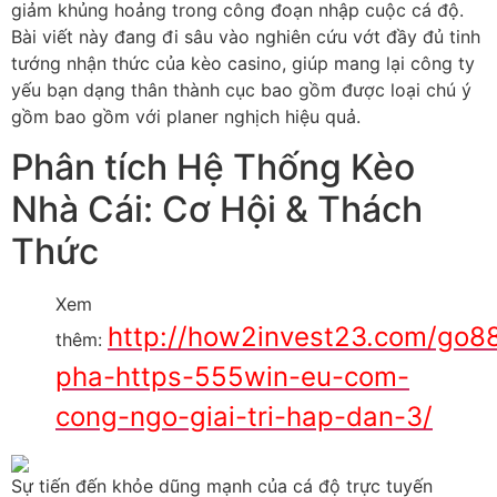
giảm khủng hoảng trong công đoạn nhập cuộc cá độ.
Bài viết này đang đi sâu vào nghiên cứu vớt đầy đủ tinh
tướng nhận thức của kèo casino, giúp mang lại công ty
yếu bạn dạng thân thành cục bao gồm được loại chú ý
gồm bao gồm với planer nghịch hiệu quả.
Phân tích Hệ Thống Kèo
Nhà Cái: Cơ Hội & Thách
Thức
Xem
http://how2invest23.com/go8
thêm:
pha-https-555win-eu-com-
cong-ngo-giai-tri-hap-dan-3/
Sự tiến đến khỏe dũng mạnh của cá độ trực tuyến