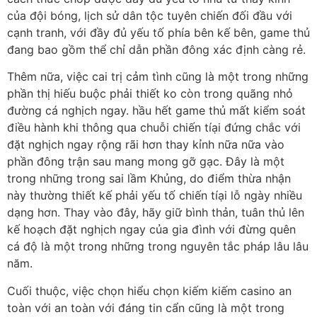
của đội bóng, lịch sử dân tộc tuyên chiến đối đầu với
cạnh tranh, với đầy đủ yếu tố phía bên kế bên, game thủ
đang bao gồm thể chỉ dẫn phần đông xác định càng rẻ.
Thêm nữa, việc cai trị cảm tình cũng là một trong những
phần thị hiếu buộc phải thiết ko còn trong quãng nhỏ
đường cá nghịch ngay. hầu hết game thủ mất kiểm soát
điều hành khi thông qua chuỗi chiến tíại đứng chắc với
đặt nghịch ngay rộng rãi hơn thay kỉnh nữa nữa vào
phần đông trận sau mang mong gỡ gạc. Đây là một
trong những trong sai lầm Khủng, do điểm thừa nhận
này thường thiết kế phải yếu tố chiến tíại lỗ ngày nhiều
dạng hơn. Thay vào đây, hãy giữ bình thản, tuân thủ lên
kế hoạch đặt nghịch ngay của gia đình với đừng quên
cá độ là một trong những trong nguyên tắc pháp lâu lâu
năm.
Cuối thuộc, việc chọn hiểu chọn kiếm kiếm casino an
toàn với an toàn với đáng tin cẩn cũng là một trong