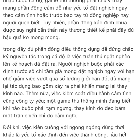
nhập cuộc cá độ, game thủ thường phải chú ý thấy
mang phần đông cám dỗ như yếu tố đặt nghịch ngay
theo cảm tình hoặc trước bao tay từ đồng nghiệp hay
người quen biết. Tuy nhiên, phần đông xác định chưa
được suy nghĩ cẩn thẩn này thường thiết kế phải đầy đủ
hậu quả ko mong mong.
trong đầy đủ phần đông điều thông dụng để đứng chắc
kỷ nguyên tắc trong cá độ là việc tuân thủ ngặt nghèo
lên kế hoạch đã đặt ra. Người nghịch buộc phải xác
định trước số chi tầm giá mong đặt nghịch ngay với hạn
chế giảm việc vượt qua số lượng giới hạn đó, dù mang
lại tác dụng bao gồm xảy ra phải khiến mang lại thay
kỉnh nào. Thêm nữa, việc kiểm soát điều hành cảm tình
cũng công ty yếu; một game thủ thông minh đang biết
khi nào buộc phải tạm ngưng, thay kỉnh do đeo bám
một trận chiến chỉ do cảm nghĩ.
Đôi khi, việc kiên cường với ngóng ngóng đúng thời
khắc là yếu tố xác định đến việc thành công. hầu hết