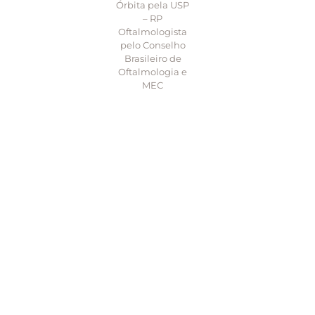
Órbita pela USP
– RP
Oftalmologista
pelo Conselho
Brasileiro de
Oftalmologia e
MEC