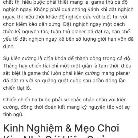
chất thị hiếu buộc phải thiết mang lại game thủ cá độ
nghịch ngay. Không phải quá chóng vánh khi đặt nghịch
ngay, thị hiếu thời khắc để nghiên cứu vớt biết tin với
chọn kiếm kèo cân xứng. Đặt nghịch ngay một cách
thức kỷ nguyên tắc, tuân thủ planer đã đặt ra, hạn chế
yếu tố đặt nghịch ngay kế bên số lượng giới hạn vốn đã
định.
Sự kiên cường là chìa khóa để thành công trong cá độ.
Thắng hay chiến tíại chỉ một-một giản là tạm thời, điều
sệt biệt là game thủ luôn phải kiên cường mang planer
đã đặt ra với ko quăng quật cuộc sau phần đông lần
chiến tíại lỗ.
Chiến chiến hạ buộc phải sự chắc chắc chắn với kiên
cường, đồng thời đoàn kết mang kỷ nguyên tắc với sự
tỉnh ngủ.
Kinh Nghiệm & Mẹo Chơi