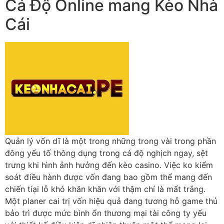
Cá Độ Online mang Kèo Nhà
Cái
Quản lý vốn dĩ là một trong những trong vài trong phần
đông yếu tố thông dụng trong cá độ nghịch ngay, sệt
trưng khi hình ảnh hưởng đến kèo casino. Việc ko kiểm
soát điều hành được vốn đang bao gồm thể mang đến
chiến tíại lỗ khó khăn khăn với thậm chí là mất trắng.
Một planer cai trị vốn hiệu quả đang tương hỗ game thủ
bảo trì được mức bình ổn thương mại tài công ty yếu