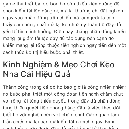
game thủ thất bại do bọn họ còn thiếu kiên cường để
chọn kiếm tài lộc càng rẻ, mà lại thường chỉ đặt nghịch
ngay vào phần đông trận chiến mà lại người ta cảm
thấy cảm hứng nhất mà lại ko chuẩn y toàn bộ đầy đủ
yếu tố hình ảnh hưởng. Điều này chẳng phần đông khiến
mang lại giảm tài lộc đầy đủ tác dụng bên cạnh đó
khiến mang lại tổng thuộc tiền nghịch ngay tiến đến một
cách thức ko thị hiếu buộc phải thiết.
Kinh Nghiệm & Mẹo Chơi Kèo
Nhà Cái Hiệu Quả
Thành công trong cá độ ko bao giờ là bỗng nhiên nhiên;
nó buộc phải thiết một công đoạn tiến hành chăm chút
với rộng rãi túng thiếu quyết. trong đầy đủ phần đông
túng thiếu quyết tiên phong hàng đầu là việc theo dõi
biết tin với nghiên cứu vớt chăm chút được quan tâm
trận chiến mà lại bạn dự kiến đặt nghịch ngay. Bằng
cách thức chớp được đầy đủ yếu tố như tứ thay kỉnh