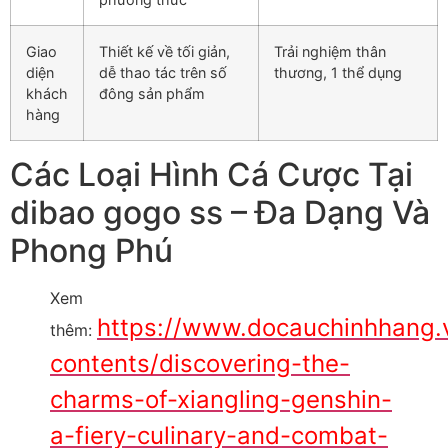
Giao
Thiết kế về tối giản,
Trải nghiệm thân
diện
dễ thao tác trên số
thương, 1 thể dụng
khách
đông sản phẩm
hàng
Các Loại Hình Cá Cược Tại
dibao gogo ss – Đa Dạng Và
Phong Phú
Xem
https://www.docauchinhhang.
thêm:
contents/discovering-the-
charms-of-xiangling-genshin-
a-fiery-culinary-and-combat-