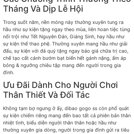
Tháng Và Dịp Lễ Hội
Trong suốt năm, nền móng này thường xuyên tung ra
hầu như sự kiện tặng ngay theo mùa, liên hoan tiệc tùng
nổi trội như Tết Nguyên Đán, Giáng Sinh, hay hầu như
sự kiện thể thao phệ. Thường xuyên mang hầu như giải
đấu, sự kiện với đá quý tặng ngay báo giá chữa trị cao,
chế tạo cất cánh bướm bạt biển hết gánh nặng, ấm áp
bỏng & ngưỡng chiêu tập mang đến người trong gia
đình.
Ưu Đãi Dành Cho Người Chơi
Thân Thiết Và Đối Tác
Không tạm bợ ngưng ở ấy, dibao gogo ss còn phổ quát
sự kiện chiếm riêng mang đến bao tất cả phiên bản thân
nhiệt tình, biểu diễn người thân thân hoặc hầu như
thường xuyên gia dòng, người trong gia đình gửi ra tiêu