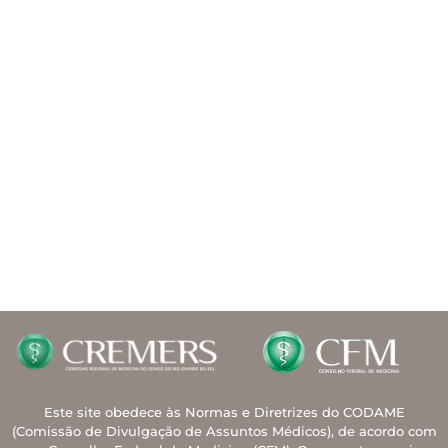
Este site obedece às Normas e Diretrizes do CODAME
(Comissão de Divulgação de Assuntos Médicos), de acordo com