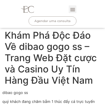
Agendar uma consulta
Khám Phá Độc Đáo
Về dibao gogo ss –
Trang Web Đặt cược
và Casino Uy Tín
Hàng Đầu Việt Nam
dibao gogo ss
quý khách đang chăm bẵm 1 thúc đẩy cá trực tuyến