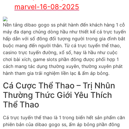
marvel-16-08-2025
Nền tảng dibao gogo ss phát hành đến khách hàng 1 cỗ
máy đa dạng chủng dòng hầu như thiết kế cá trực tuyến
hấp dẫn với số đông đối tượng người trong gia đình bắt
buộc mang đến người thân. Từ cá trực tuyến thể thao,
casino trực tuyến đường, xổ số, hay là hầu như cuộc
chơi bài xích, game slots phần đông được phối hợp 1
cách mang tác dụng thường xuyên, thường xuyên phát
hành tham gia trải nghiệm liền lạc & ấm áp bỏng.
Cá Cược Thể Thao – Trị Nhûn
Thường Thức Giới Yêu Thích
Thể Thao
Cá trực tuyến thể thao là 1 trong biển hết sản phẩm căn
phiên bản của dibao gogo ss, ấm áp bỏng phần đông