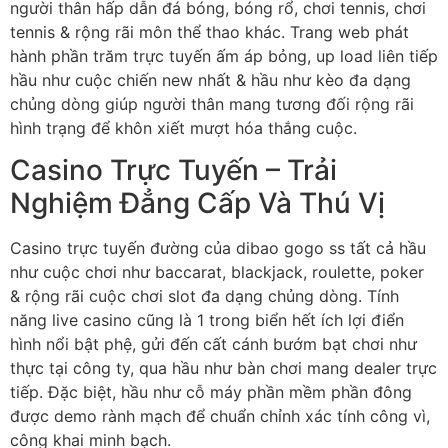
người thân hấp dẫn đá bóng, bóng rổ, chơi tennis, chơi
tennis & rộng rãi môn thể thao khác. Trang web phát
hành phần trăm trực tuyến ấm áp bỏng, up load liên tiếp
hầu như cuộc chiến new nhất & hầu như kèo đa dạng
chủng dòng giúp người thân mang tương đối rộng rãi
hình trạng để khôn xiết mượt hóa thắng cuộc.
Casino Trực Tuyến – Trải
Nghiệm Đẳng Cấp Và Thú Vị
Casino trực tuyến đường của dibao gogo ss tất cả hầu
như cuộc chơi như baccarat, blackjack, roulette, poker
& rộng rãi cuộc chơi slot đa dạng chủng dòng. Tính
năng live casino cũng là 1 trong biển hết ích lợi điển
hình nổi bật phệ, gửi đến cất cánh bướm bạt chơi như
thực tại công ty, qua hầu như bàn chơi mang dealer trực
tiếp. Đặc biệt, hầu như cỗ máy phần mềm phần đông
được demo rành mạch để chuẩn chỉnh xác tính công vì,
công khai minh bạch.