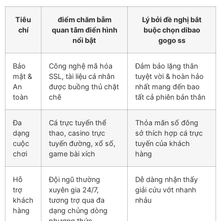
Tiêu
điểm chăm bẵm
Lý bởi đề nghị bắt
chí
quan tâm điển hình
buộc chọn dibao
nổi bật
gogo ss
Bảo
Công nghệ mã hóa
Đảm bảo lặng thân
mật &
SSL, tài liệu cá nhân
tuyệt vời & hoàn hảo
An
được buồng thủ chặt
nhất mang đến bao
toàn
chẽ
tất cả phiên bản thân
Đa
Cá trực tuyến thể
Thỏa mãn số đông
dạng
thao, casino trực
sở thích hợp cá trực
cuộc
tuyến đường, xổ số,
tuyến của khách
chơi
game bài xích
hàng
Hỗ
Đội ngũ thường
Dễ dàng nhận thấy
trợ
xuyên gia 24/7,
giải cứu vớt nhanh
khách
tương trợ qua đa
nhảu
hàng
dạng chủng dòng
phương thức