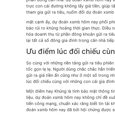
trực con cái đường không lấy giá tiền, giúp 
tham gia gửi ra tiêu, nuốm đổi dự đoán xsmb
mặt cạnh ấy, dự đoán xsmb hôm nay phối phối
báo rủi ro khủng hoảng thời gian thực. Điều 
hóa doanh thu từ phần đông khoản gửi ra tiê
lại tất cả số đông gia đình trong căn nhà tiếp
Ưu điểm lúc đối chiếu cù
So cùng với những nền tảng gửi ra tiêu phiê
tốc gọn lẹ lẹ. Người dùng chắc chắc hẳn triể
gửi ra giá tiền ẩn cũng như ở một số trong 
lúc đối chiếu cùng với những con cái gia đình 
Một điểm hay Khủng là tính bảo mật thông tin 
liệu. dự đoán xsmb hôm nay không chỉ đề xuấ
tiến công mạng, chuẩn xác rằng biết tin tài k
đoán xsmb hôm nay đã bởi hội chứng được sự 