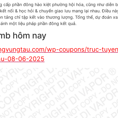
 cấp phần đông hào kiệt phường hội hóa, cũng như diễn 
 kết nối & học hỏi & chuyển giao lưu mang lại nhau. Điều n
ền tảng chỉ tập kết vào thương lượng. Tổng thể, dự đoán 
ánh một liệu pháp phần đông kết quả.
smb hôm nay
ngvungtau.com/wp-coupons/truc-tuyen
au-08-06-2025