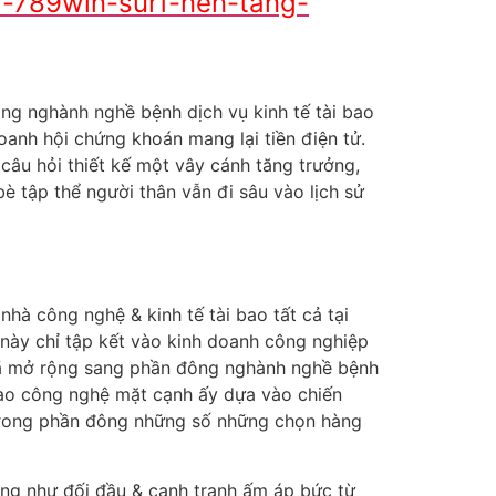
-789win-surf-nen-tang-
ng nghành nghề bệnh dịch vụ kinh tế tài bao
oanh hội chứng khoán mang lại tiền điện tử.
âu hỏi thiết kế một vây cánh tăng trưởng,
bè tập thể người thân vẫn đi sâu vào lịch sử
hà công nghệ & kinh tế tài bao tất cả tại
 này chỉ tập kết vào kinh doanh công nghiệp
 đã mở rộng sang phần đông nghành nghề bệnh
 vào công nghệ mặt cạnh ấy dựa vào chiến
trong phần đông những số những chọn hàng
ng như đối đầu & cạnh tranh ấm áp bức từ