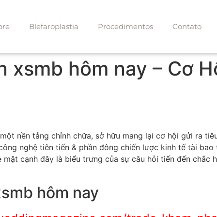
bre
Blefaroplastia
Procedimentos
Contato
 xsmb hôm nay – Cơ H
ột nền tảng chỉnh chữa, sở hữu mang lại cơ hội gửi ra tiê
công nghệ tiên tiến & phần đông chiến lược kinh tế tài ba
ặt cạnh đây là biểu trưng của sự câu hỏi tiến đến chắc hẳn
 xsmb hôm nay