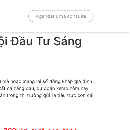
Agendar uma consulta
ội Đầu Tư Sáng
u mê hoặc mang lại số đông khắp gia đình
o tất cả hàng đầu, dự đoán xsmb hôm nay
 trong thị trường gửi ra tiêu trực con cái