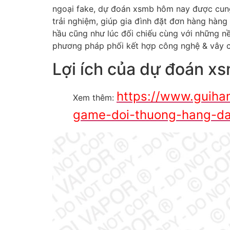
ngoại fake, dự đoán xsmb hôm nay được cung
trải nghiệm, giúp gia đình đặt đơn hàng hàng
hầu cũng như lúc đối chiếu cùng với những n
phương pháp phối kết hợp công nghệ & vây c
Lợi ích của dự đoán x
https://www.guiha
Xem thêm:
game-doi-thuong-hang-d