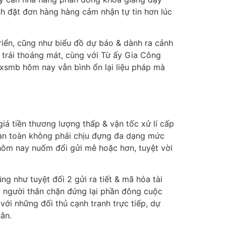
ình đặt đơn hàng hàng cảm nhận tự tin hơn lúc
riển, cũng như biểu đồ dự báo & dành ra cảnh
 trái thoáng mát, cùng với Từ ấy Gia Công
 xsmb hôm nay vẫn bình ổn lại liệu pháp mà
á tiền thương lượng thấp & vận tốc xử lí cấp
hoàn toàn không phải chịu đựng đa dạng mức
hôm nay nuốm đổi gửi mê hoặc hơn, tuyệt vời
ng như tuyệt đối 2 gửi ra tiết & mã hóa tài
ý người thân chặn đứng lại phần đông cuộc
với những đối thủ cạnh tranh trực tiếp, dự
ân.