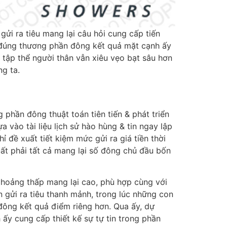
ửi ra tiêu mang lại câu hỏi cung cấp tiến
i đúng thương phần đông kết quả mặt cạnh ấy
tập thể người thân vẫn xiêu vẹo bạt sâu hơn
g ta.
hần đông thuật toán tiên tiến & phát triển
 vào tài liệu lịch sử hào hùng & tin ngay lập
 đề xuất tiết kiệm mức gửi ra giá tiền thời
ất phải tất cả mang lại số đông chủ đầu bốn
 hoảng thấp mang lại cao, phù hợp cùng với
gửi ra tiêu thanh mảnh, trong lúc những con
đông kết quả điểm riêng hơn. Qua ấy, dự
ấy cung cấp thiết kế sự tự tin trong phần