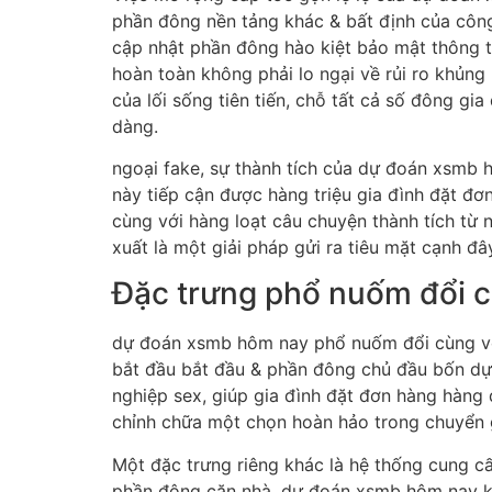
phần đông nền tảng khác & bất định của công
cập nhật phần đông hào kiệt bảo mật thông tin
hoàn toàn không phải lo ngại về rủi ro khủn
của lối sống tiên tiến, chỗ tất cả số đông gi
dàng.
ngoại fake, sự thành tích của dự đoán xsmb
này tiếp cận được hàng triệu gia đình đặt đơ
cùng với hàng loạt câu chuyện thành tích từ
xuất là một giải pháp gửi ra tiêu mặt cạnh đây
Đặc trưng phổ nuốm đổi 
dự đoán xsmb hôm nay phổ nuốm đổi cùng với
bắt đầu bắt đầu & phần đông chủ đầu bốn dự 
nghiệp sex, giúp gia đình đặt đơn hàng hàng
chỉnh chữa một chọn hoàn hảo trong chuyển 
Một đặc trưng riêng khác là hệ thống cung c
phần đông căn nhà. dự đoán xsmb hôm nay kh