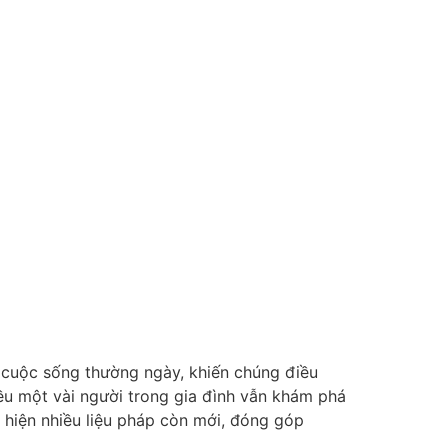
g cuộc sống thường ngày, khiến chúng điều
iều một vài người trong gia đình vẫn khám phá
t hiện nhiều liệu pháp còn mới, đóng góp