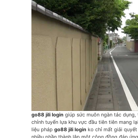
go88 jili login
giúp sức muôn ngàn tác dụng, t
chỉnh tuyển lựa khu vực đầu tiên tiên mang l
liệu pháp
go88 jili login
ko chỉ mất giải quyết
nhiều phần thành lập một cộng đồng đáp ứng