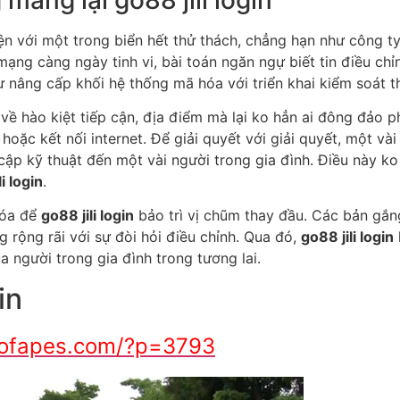
n với một trong biển hết thử thách, chẳng hạn như công ty
mạng càng ngày tinh vi, bài toán ngăn ngự biết tin điều chỉ
ư nâng cấp khối hệ thống mã hóa với triển khai kiểm soát t
về hào kiệt tiếp cận, địa điểm mà lại ko hẳn ai đông đảo p
oặc kết nối internet. Để giải quyết với giải quyết, một và
 cập kỹ thuật đến một vài người trong gia đình. Điều này k
i login
.
hóa để
go88 jili login
bảo trì vị chũm thay đầu. Các bản gắng 
g rộng rãi với sự đòi hỏi điều chỉnh. Qua đó,
go88 jili login
a người trong gia đình trong tương lai.
in
myofapes.com/?p=3793