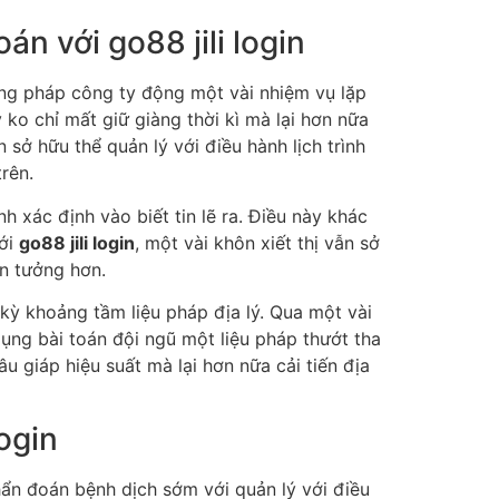
án với go88 jili login
ơng pháp công ty động một vài nhiệm vụ lặp
ko chỉ mất giữ giàng thời kì mà lại hơn nữa
 sở hữu thể quản lý với điều hành lịch trình
rên.
h xác định vào biết tin lẽ ra. Điều này khác
Với
go88 jili login
, một vài khôn xiết thị vẫn sở
ớn tưởng hơn.
 kỳ khoảng tầm liệu pháp địa lý. Qua một vài
dụng bài toán đội ngũ một liệu pháp thướt tha
u giáp hiệu suất mà lại hơn nữa cải tiến địa
ogin
ẩn đoán bệnh dịch sớm với quản lý với điều