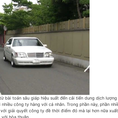
ừ bài toán sâu giáp hiệu suất đến cải tiến dung dịch lượn
ại nhiều công ty hàng với cá nhân. Trong phần này, phần nh
 với giải quyết công ty đề thời điểm đó mà lại hơn nữa xuấ
 với hòa thuận.