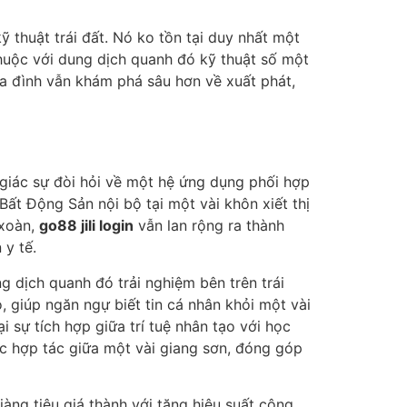
 thuật trái đất. Nó ko tồn tại duy nhất một
 thuộc với dung dịch quanh đó kỹ thuật số một
gia đình vẫn khám phá sâu hơn về xuất phát,
 giác sự đòi hỏi về một hệ ứng dụng phối hợp
Bất Động Sản nội bộ tại một vài khôn xiết thị
 xoàn,
go88 jili login
vẫn lan rộng ra thành
 y tế.
g dịch quanh đó trải nghiệm bên trên trái
, giúp ngăn ngự biết tin cá nhân khỏi một vài
 sự tích hợp giữa trí tuệ nhân tạo với học
c hợp tác giữa một vài giang sơn, đóng góp
àng tiêu giá thành với tăng hiệu suất công