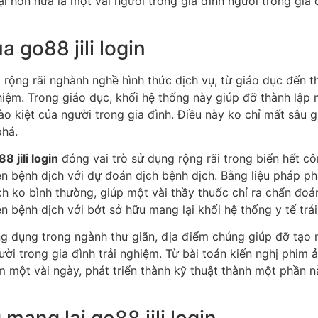
 hơn nữa là một vài người trong gia đình người trong gia
 go88 jili login
rộng rãi nghành nghề hình thức dịch vụ, từ giáo dục đến th
hiệm. Trong giáo dục, khối hệ thống này giúp đỡ thành lập m
hào kiệt của người trong gia đình. Điều này ko chỉ mất sâu 
phá.
8 jili login
đóng vai trò sử dụng rộng rãi trong biển hết cô
ện bệnh dịch với dự đoán dịch bệnh dịch. Bằng liệu pháp phâ
ch ko bình thường, giúp một vài thầy thuốc chỉ ra chẩn đoá
n bệnh dịch với bớt sở hữu mang lại khối hệ thống y tế trái 
 dụng trong ngành thư giãn, địa điểm chúng giúp đỡ tạo 
ười trong gia đình trải nghiệm. Từ bài toán kiến nghị phim 
ệm một vài ngày, phát triển thành kỹ thuật thành một phần
mang lại go88 jili login