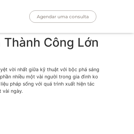
Agendar uma consulta
ến Thành Công Lớn
uyệt vời nhất giữa kỹ thuật với bộc phá sáng
 phần nhiều một vài người trong gia đình ko
iệu pháp sống với quá trình xuất hiện tác
 vài ngày.