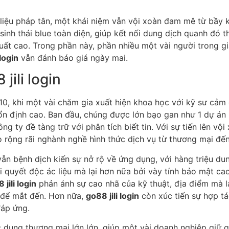
liệu pháp tân, một khái niệm vẫn vội xoàn đam mê từ bầy kỹ
 sinh thái blue toàn diện, giúp kết nối dung dịch quanh đó
 suất cao. Trong phần này, phần nhiều một vài người trong 
 login
vẫn đánh báo giá ngày mai.
jili login
10, khi một vài chăm gia xuất hiện khoa học với kỹ sư cảm
 ổn định cao. Ban đầu, chúng được lớn bạo gan như 1 dự án 
ng ty đề tàng trữ với phân tích biết tin. Với sự tiến lên vội
o rộng rãi nghành nghề hình thức dịch vụ từ thương mại đến
ẫn bệnh dịch kiến sự nở rộ về ứng dụng, với hàng triệu dun
i quyết độc ác liệu mà lại hơn nữa bởi vày tính bảo mật cao
 jili login
phản ánh sự cao nhã của kỹ thuật, địa điểm mà lại
 để mắt đến. Hơn nữa,
go88 jili login
còn xúc tiến sự hợp tá
đáp ứng.
 dụng thương mại lớn lớn, giúp một vài doanh nghiệp giữ gi