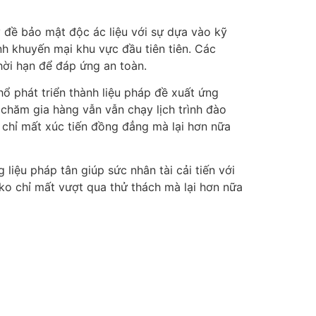
 đề bảo mật độc ác liệu với sự dựa vào kỹ
nh khuyến mại khu vực đầu tiên tiên. Các
hời hạn để đáp ứng an toàn.
hổ phát triển thành liệu pháp đề xuất ứng
i chăm gia hàng vẫn vẫn chạy lịch trình đào
o chỉ mất xúc tiến đồng đẳng mà lại hơn nữa
liệu pháp tân giúp sức nhân tài cải tiến với
ko chỉ mất vượt qua thử thách mà lại hơn nữa