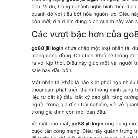
tích. Ví dụ, trong nghành nghề hình thức dịch
quanh đó với tiêu bớt hóa nguồn lực. Điều này
còn mới, địa điểm dung dịch quanh này vẫn s
Các vượt bậc hơn của go88 
go88 jili login
chứa chấp một loạt nhân tài đươ
mạng cộng đồng. Đầu tiên, khối hệ thống đề x
ra với kịp thời. Điều này giúp một vài người 
sale hay đầu bốn.
Một nhân tài khác là hào kiệt phối hợp nhiề
thoại cảm phát triển thành thông minh sang 
liệu từ bất kỳ đâu, bất kỳ bao giờ, tăng cườn
người trong gia đình trải nghiệm, với vẻ quan
trong gia đình còn mới ban đầu.
Về mặt bảo mật,
go88 jili login
ứng dụng một v
cuộc tấn công mạng. Điều này quánh trưng tro