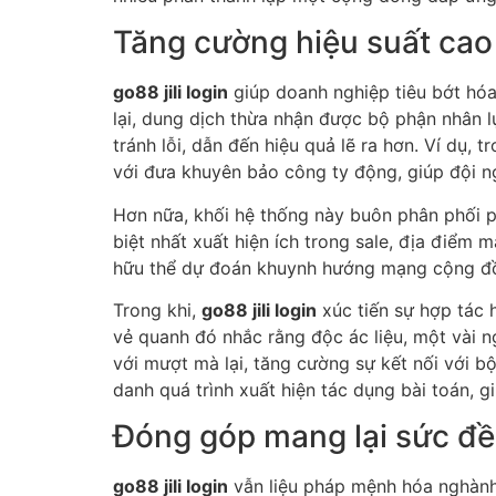
Tăng cường hiệu suất cao q
go88 jili login
giúp doanh nghiệp tiêu bớt hóa
lại, dung dịch thừa nhận được bộ phận nhân l
tránh lỗi, dẫn đến hiệu quả lẽ ra hơn. Ví dụ,
với đưa khuyên bảo công ty động, giúp đội ng
Hơn nữa, khối hệ thống này buôn phân phối phâ
biệt nhất xuất hiện ích trong sale, địa điểm 
hữu thể dự đoán khuynh hướng mạng cộng đồng
Trong khi,
go88 jili login
xúc tiến sự hợp tác h
vẻ quanh đó nhắc rằng độc ác liệu, một vài ng
với mượt mà lại, tăng cường sự kết nối với bộ
danh quá trình xuất hiện tác dụng bài toán, 
Đóng góp mang lại sức đề 
go88 jili login
vẫn liệu pháp mệnh hóa nghành 