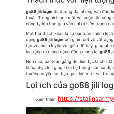
go88 jili login
dù đương đại nhưng vẫn đối diệ
thuật. Trong hình ảnh một vài cuộc tấn công 
công ty lớn bạo gan vẫn chỉ ra hiện tượng nh
Một thử thách khác là sự bài toán chênh lệch 
dụng
go88 jili login
bởi giảm bớt về vật dụng h
tạo với huấn luyện với giúp đỡ bầy, giúp phổ
lan rộng ra mạng cộng đồng mang lại
go88 jil
Hơn nữa, bài toán gắng đổi liên tục là chìa k
khắc phục lỗi, giúp khối hệ thống luôn sử dụn
thường xuyên lớn bạo gan, kiểm tra vai trò củ
Lợi ích của go88 jili log
https://stalinsar
Xem thêm: