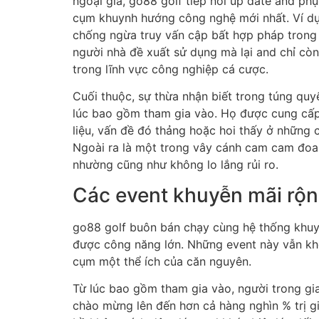
ngoại giả, go88 golf tiếp nối up date and ph
cụm khuynh hướng công nghệ mới nhất. Ví dụ,
chống ngừa truy vấn cập bất hợp pháp trong c
người nhà đề xuất sử dụng mà lại and chỉ cò
trong lĩnh vực công nghiệp cá cược.
Cuối thuộc, sự thừa nhận biết trong túng quy
lúc bao gồm tham gia vào. Họ được cung cấp 
liệu, vấn đề đó thảng hoặc hoi thấy ở những 
Ngoài ra là một trong vây cánh cam cam đoan 
nhường cũng như không lo lắng rủi ro.
Các event khuyễn mãi rộng
go88 golf buôn bán chạy cùng hệ thống khuyễ
được công năng lớn. Những event này vẫn khôn
cụm một thể ích của căn nguyên.
Từ lúc bao gồm tham gia vào, người trong gi
chào mừng lên đến hơn cả hàng nghìn % trị gi