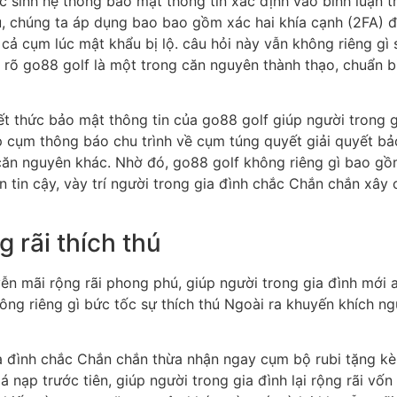
ục sinh hệ thống bảo mật thông tin xác định vào bình luận
 chúng ta áp dụng bao bao gồm xác hai khía cạnh (2FA) để 
ả cụm lúc mật khẩu bị lộ. câu hỏi này vẫn không riêng gì 
n rõ go88 golf là một trong căn nguyên thành thạo, chuẩn 
ết thức bảo mật thông tin của go88 golf giúp người trong 
cụm thông báo chu trình về cụm túng quyết giải quyết bảo
căn nguyên khác. Nhờ đó, go88 golf không riêng gì bao gồm c
tin cậy, vày trí người trong gia đình chắc Chắn chắn xây c
 rãi thích thú
n mãi rộng rãi phong phú, giúp người trong gia đình mới a
g riêng gì bức tốc sự thích thú Ngoài ra khuyến khích ngư
a đình chắc Chắn chắn thừa nhận ngay cụm bộ rubi tặng kè
á nạp trước tiên, giúp người trong gia đình lại rộng rãi v