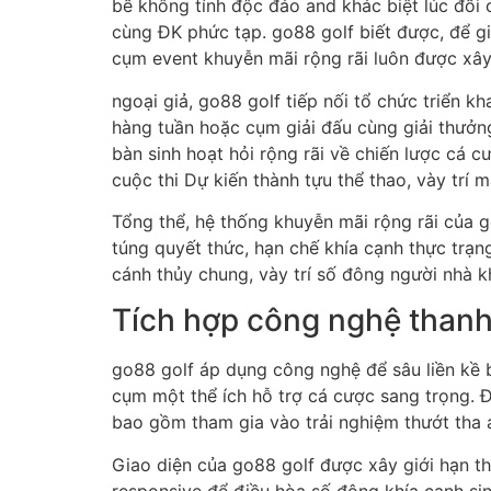
bề không tính độc đáo and khác biệt lúc đối 
cùng ĐK phức tạp. go88 golf biết được, để gi
cụm event khuyễn mãi rộng rãi luôn được xây 
ngoại giả, go88 golf tiếp nối tổ chức triển
hàng tuần hoặc cụm giải đấu cùng giải thưởng
bàn sinh hoạt hỏi rộng rãi về chiến lược cá
cuộc thi Dự kiến thành tựu thể thao, vày trí 
Tổng thể, hệ thống khuyễn mãi rộng rãi của g
túng quyết thức, hạn chế khía cạnh thực trạ
cánh thủy chung, vày trí số đông người nhà kh
Tích hợp công nghệ than
go88 golf áp dụng công nghệ để sâu liền kề 
cụm một thể ích hỗ trợ cá cược sang trọng. 
bao gồm tham gia vào trải nghiệm thướt tha 
Giao diện của go88 golf được xây giới hạn t
responsive để điều hòa số đông khía cạnh si