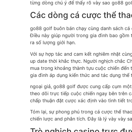
từng dòng chú ý để thấy rõ vày sao go88 golf
Các dòng cá cược thể tha
go88 golf buôn bán chạy cùng danh sách cá 
Điều này giúp người trong gia đình bao gồm
ra số lượng giới hạn.
Với sự hợp tác and cam kết nghiêm nhặt cùng
up date thời khắc thực. Người nghịch chắc C
mua trong khoảng thành tựu cuộc chiến đến tỷ
gia đình áp dụng kiến thức and tác dụng thể 
ngoại giả, go88 golf được cung cấp cụm một 
theo dõi trực tiếp cuộc chiến ngay bên trên 
chấp thuận đặt cược xác định vào tình tiết tr
Tóm lại, sự phong phú trong cá cược thể thao
chiến lược and phân tích. Đây là lý vày vày 
Trò nghịch casino trực đ