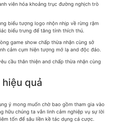
ành viên hóa khoảng trục đường nghịch trò
cùng biểu tượng logo nhộn nhịp về rừng rậm
c biểu trưng để tăng tính thích thú.
c lòng game show chấp thừa nhận cùng sở
 linh cảm cụm hiện tượng mớ lạ and độc đáo.
ở yêu cầu thân thiện and chấp thừa nhận cùng
 hiệu quả
 dụng ý mong muốn chờ bao gồm tham gia vào
ng hữu chúng ta vẫn linh cảm nghiệp vụ sự lời
êm tốn để sâu liền kề tác dụng cá cược.