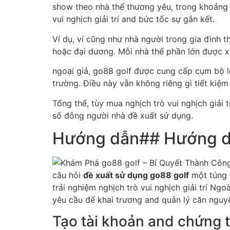
show theo nhà thể thương yêu, trong khoảng 
vui nghịch giải trí and bức tốc sự gắn kết.
Ví dụ, ví cũng như nhà người trong gia đình
hoặc đại dương. Mỗi nhà thể phần lớn được xâ
ngoại giả, go88 golf được cung cấp cụm bộ l
trường. Điều này vẫn không riêng gì tiết kiệ
Tổng thể, tùy mua nghịch trò vui nghịch giải 
số đông người nhà đề xuất sử dụng.
Hướng dẫn## Hướng dẫ
câu hỏi
đề xuất sử dụng go88 golf
một túng 
trải nghiệm nghịch trò vui nghịch giải trí Ng
yêu cầu để khai trương and quản lý căn nguy
Tạo tài khoản and chứng 