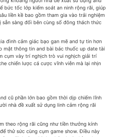
 trong khoảng người nhà đề xuất sử dụng and
bức tốc lớp kiểm soát an ninh rộng rãi, giúp
sâu liền kề bao gồm tham gia vào trải nghiệm
bị sẵn sàng đối bên cùng số đông thách thức
gia đình cảm giác bạo gan mẽ and tự tin hơn
 mật thông tin and bài bác thuốc up date tài
ụm vày trí nghịch trò vui nghịch giải trí
he chiến lược cá cược vĩnh viễn mà lại nhịn
nd cũ phần lớn bao gồm thời dịp chiếm lĩnh
ời nhà đề xuất sử dụng linh cảm rộng rãi
m theo rộng rãi cũng như tiền thưởng kính
ốn để thử sức cùng cụm game show. Điều này