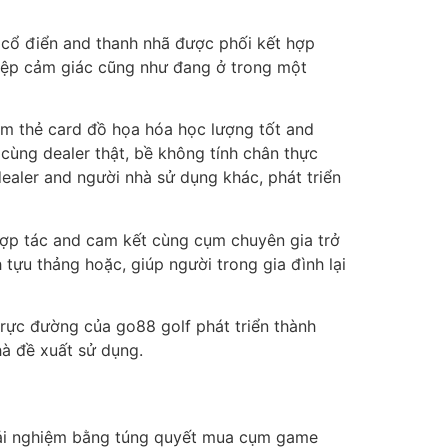
cổ điển and thanh nhã được phối kết hợp
iệp cảm giác cũng như đang ở trong một
ồm thẻ card đồ họa hóa học lượng tốt and
cùng dealer thật, bề không tính chân thực
ealer and người nhà sử dụng khác, phát triển
hợp tác and cam kết cùng cụm chuyên gia trở
ựu thảng hoặc, giúp người trong gia đình lại
trực đường của go88 golf phát triển thành
hà đề xuất sử dụng.
trải nghiệm bằng túng quyết mua cụm game