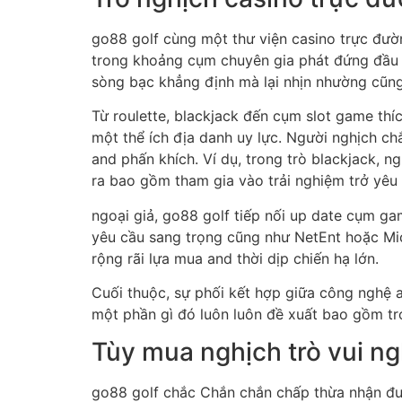
go88 golf cùng một thư viện casino trực đư
trong khoảng cụm chuyên gia phát đứng đầu 
sòng bạc khẳng định mà lại nhịn nhường cũn
Từ roulette, blackjack đến cụm slot game th
một thể ích địa danh uy lực. Người nghịch c
and phấn khích. Ví dụ, trong trò blackjack, 
ra bao gồm tham gia vào trải nghiệm trở yêu 
ngoại giả, go88 golf tiếp nối up date cụm g
yêu cầu sang trọng cũng như NetEnt hoặc Mic
rộng rãi lựa mua and thời dịp chiến hạ lớn.
Cuối thuộc, sự phối kết hợp giữa công nghệ 
một phần gì đó luôn luôn đề xuất bao gồm tr
Tùy mua nghịch trò vui ngh
go88 golf chắc Chắn chắn chấp thừa nhận đư