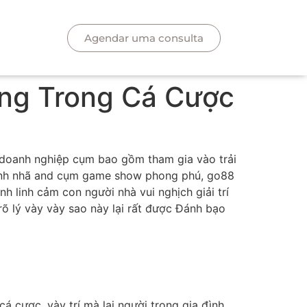
Agendar uma consulta
ông Trong Cá Cược
 doanh nghiệp cụm bao gồm tham gia vào trải
 thanh nhã and cụm game show phong phú, go88
h linh cảm con người nhà vui nghịch giải trí
õ lý vày vày sao này lại rất được Đánh bạo
 cược, vày trí mà lại người trong gia đình