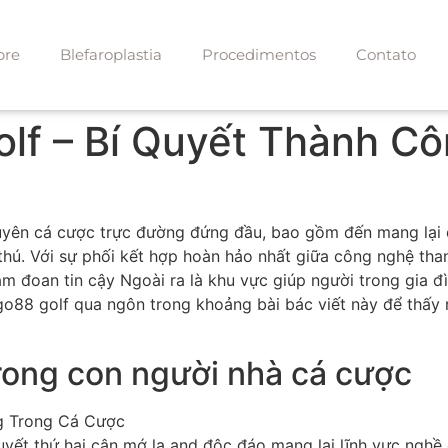
bre
Blefaroplastia
Procedimentos
Contato
lf – Bí Quyết Thành C
uyên cá cược trực đường đứng đầu, bao gồm đến mang lại
ch thú. Với sự phối kết hợp hoàn hảo nhất giữa công nghệ
 đoan tin cậy Ngoài ra là khu vực giúp người trong gia đìn
o88 golf qua ngôn trong khoảng bài bác viết này để thấy r
trong con người nhà cá cược
t thứ hai cận mớ lạ and độc đáo mang lại lĩnh vực nghề cá