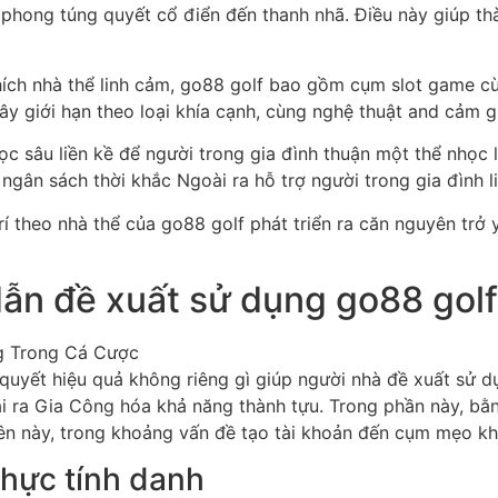
phong túng quyết cổ điển đến thanh nhã. Điều này giúp th
 thích nhà thể linh cảm, go88 golf bao gồm cụm slot game 
y giới hạn theo loại khía cạnh, cùng nghệ thuật and cảm giá
ọc sâu liền kề để người trong gia đình thuận một thể nhọ
m ngân sách thời khắc Ngoài ra hỗ trợ người trong gia đình
trí theo nhà thể của go88 golf phát triển ra căn nguyên tr
n đề xuất sử dụng go88 golf
quyết hiệu quả không riêng gì giúp người nhà đề xuất sử
oài ra Gia Công hóa khả năng thành tựu. Trong phần này, bằ
ên này, trong khoảng vấn đề tạo tài khoản đến cụm mẹo khi
thực tính danh