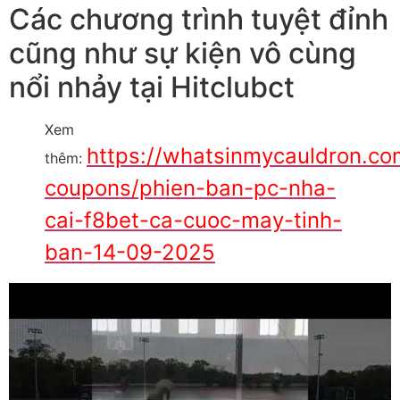
Các chương trình tuyệt đỉnh
cũng như sự kiện vô cùng
nổi nhảy tại Hitclubct
Xem
https://whatsinmycauldron.c
thêm:
coupons/phien-ban-pc-nha-
cai-f8bet-ca-cuoc-may-tinh-
ban-14-09-2025