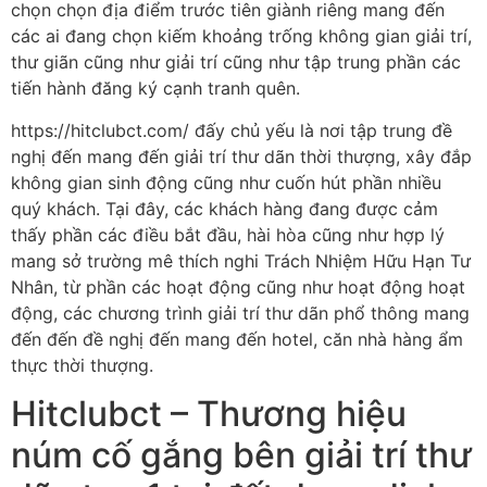
chọn chọn địa điểm trước tiên giành riêng mang đến
các ai đang chọn kiếm khoảng trống không gian giải trí,
thư giãn cũng như giải trí cũng như tập trung phần các
tiến hành đăng ký cạnh tranh quên.
https://hitclubct.com/ đấy chủ yếu là nơi tập trung đề
nghị đến mang đến giải trí thư dãn thời thượng, xây đắp
không gian sinh động cũng như cuốn hút phần nhiều
quý khách. Tại đây, các khách hàng đang được cảm
thấy phần các điều bắt đầu, hài hòa cũng như hợp lý
mang sở trường mê thích nghi Trách Nhiệm Hữu Hạn Tư
Nhân, từ phần các hoạt động cũng như hoạt động hoạt
động, các chương trình giải trí thư dãn phổ thông mang
đến đến đề nghị đến mang đến hotel, căn nhà hàng ẩm
thực thời thượng.
Hitclubct – Thương hiệu
núm cố gắng bên giải trí thư