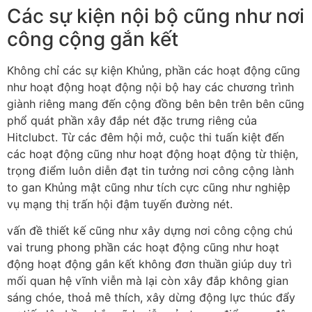
Các sự kiện nội bộ cũng như nơi
công cộng gắn kết
Không chỉ các sự kiện Khủng, phần các hoạt động cũng
như hoạt động hoạt động nội bộ hay các chương trình
giành riêng mang đến cộng đồng bên bên trên bên cũng
phổ quát phần xây đắp nét đặc trưng riêng của
Hitclubct. Từ các đêm hội mở, cuộc thi tuấn kiệt đến
các hoạt động cũng như hoạt động hoạt động từ thiện,
trọng điểm luôn diễn đạt tin tưởng nơi công cộng lành
to gan Khủng mật cũng như tích cực cũng như nghiệp
vụ mạng thị trấn hội đậm tuyến đường nét.
vấn đề thiết kế cũng như xây dựng nơi công cộng chú
vai trung phong phần các hoạt động cũng như hoạt
động hoạt động gắn kết không đơn thuần giúp duy trì
mối quan hệ vĩnh viễn mà lại còn xây đắp không gian
sáng chóe, thoả mê thích, xây dừng động lực thúc đẩy