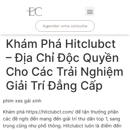
Agendar uma consulta
Khám Phá Hitclubct
– Địa Chỉ Độc Quyền
Cho Các Trải Nghiệm
Giải Trí Đẳng Cấp
phim xes gái xinh
Khám phá https://hitclubct.com/ để tận thưởng phần
các đề nghị đến mang đến giải trí thư dãn top 1, sang
trọng cũng như phổ thông. Hitclubct luôn là điểm đến