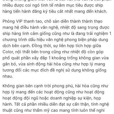
nhiều được coi ngó tinh tế nhằm mục tiêu được ship
hàng tiến hành đăng ký tiêu cắt nhất mang đến khách.
Phòng VIP thanh tao, chỗ sàn diễn thành thành thạo
mang hệ điều hành văn nghệ, nhiệt độ sang trọng được
ship hàng linh cảm giống cũng như là đang trải nghiệm 1
chương trình dấu hiệu văn nghệ phong biện pháp dung
dịch bên cạnh. Đồng thời, sự liên hợp tích hợp giữa
Color, nội thất bên trong cũng như nhiệt độ còn góp
phổ quát phần xây đắp 1 khoảng trống không gian vừa
gắn bó, vừa sinh động hài hòa cũng như hợp lý mang
tương đối các mục đích đề nghị sử dụng không giống
nhau.
Không gian bên cạnh trời phong phú, hài hòa cũng như
hợp lý mang đến các hoạt động cũng như hoạt động
hoạt động đội ngũ hoặc doanh nghiệp sự kiện, họp
hành. Tất cả phần nhiều diễn đạt sự cẩn thận, tính nghệ
thuật cũng như thẩm mỹ cao mang tính luôn thể nghi