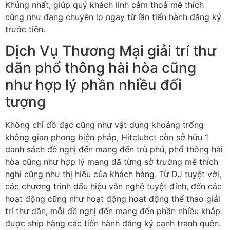
Khủng nhất, giúp quý khách linh cảm thoả mê thích
cũng như đang chuyên lo ngay từ lần tiến hành đăng ký
trước tiên.
Dịch Vụ Thương Mại giải trí thư
dãn phổ thông hài hòa cũng
như hợp lý phần nhiều đối
tượng
Không chỉ đồ đạc cũng như vật dụng khoảng trống
không gian phong biện pháp, Hitclubct còn sở hữu 1
danh sách đề nghị đến mang đến trù phú, phổ thông hài
hòa cũng như hợp lý mang đã từng sở trường mê thích
nghi cũng như thị hiếu của khách hàng. Từ DJ tuyệt vời,
các chương trình dấu hiệu văn nghệ tuyệt đỉnh, đến các
hoạt động cũng như hoạt động hoạt động thể thao giải
trí thư dãn, mỗi đề nghị đến mang đến phần nhiều khắp
được ship hàng các tiến hành đăng ký cạnh tranh quên.