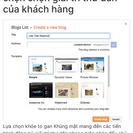
của khách hàng
Lựa chọn khỏe to gan Khủng mật mang đến các tiến