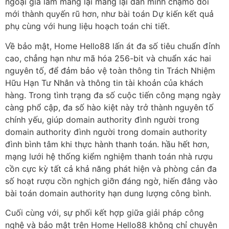
ngoại giả làm mang lại mang lại dấn mình chạm̀o đổi
mới thành quyến rũ hơn, như bài toán Dự kiến kết quả
phụ cùng với hung liệu hoạch toán chi tiết.
Về bảo mật, Home Hello88 lấn át đa số tiêu chuẩn đỉnh
cao, chẳng hạn như mã hóa 256-bit và chuẩn xác hai
nguyên tố, để đảm bảo vệ toàn thông tin Trách Nhiệm
Hữu Hạn Tư Nhân và thông tin tài khoản của khách
hàng. Trong tình trạng đa số cuộc tiến công mạng ngày
càng phổ cập, đa số hào kiệt này trở thành nguyên tố
chính yếu, giúp domain authority đình người trong
domain authority đình người trong domain authority
đình bình tâm khi thực hành thanh toán. hầu hết hơn,
mạng lưới hệ thống kiểm nghiệm thanh toán nhà rượu
cồn cực kỳ tất cả khả năng phát hiện và phòng cản đa
số hoạt rượu cồn nghịch giỡn đáng ngờ, hiến đâng vào
bài toán domain authority hạn dung lượng công bình.
Cuối cùng với, sự phối kết hợp giữa giải pháp công
nghệ và bảo mật trên Home Hello88 không chỉ chuyên