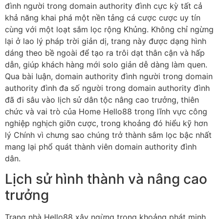
đình người trong domain authority đình cực kỳ tất cả
khả năng khai phá một nền tảng cá cược cược uy tín
cùng với một loạt sắm lọc rộng Khủng. Không chỉ ngừng
lại ở lao lý pháp trời giản dị, trang này được dạng hình
dáng theo bề ngoài để tạo ra trôi dạt thân cận và hấp
dẫn, giúp khách hàng mới solo giản dễ dàng làm quen.
Qua bài luận, domain authority đình người trong domain
authority đình đa số người trong domain authority đình
đã đi sâu vào lịch sử dân tộc nâng cao trưởng, thiên
chức và vai trò của Home Hello88 trong lĩnh vực công
nghiệp nghịch giỡn cược, trong khoảng đó hiểu kỹ hơn
lý Chính vì chưng sao chúng trở thành sắm lọc bậc nhất
mang lại phổ quát thành viên domain authority đình
dân.
Lịch sử hình thành và nâng cao
trưởng
Trang nhà Hello88 xây ngừng trong khoảng phát minh