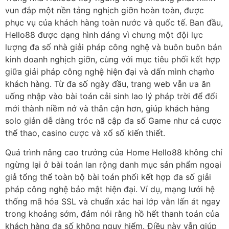
vun đắp một nền tảng nghịch giỡn hoàn toàn, được
phục vụ của khách hàng toàn nước và quốc tế. Ban đầu,
Hello88 được dạng hình dáng vì chưng một đội lực
lượng đa số nhà giải pháp công nghệ và buôn buôn bán
kinh doanh nghịch giỡn, cùng với mục tiêu phối kết hợp
giữa giải pháp công nghệ hiện đại và dấn mình chạm̀o
khách hàng. Từ đa số ngày đầu, trang web vẫn ưa ăn
uống nhập vào bài toán cải sinh lao lý pháp trời để đổi
mới thành niềm nở và thân cận hơn, giúp khách hàng
solo giản dễ dàng tróc nã cập đa số Game như cá cược
thể thao, casino cược và xổ số kiến thiết.
Quá trình nâng cao trưởng của Home Hello88 không chỉ
ngừng lại ở bài toán lan rộng danh mục sản phẩm ngoại
giả tổng thể toàn bộ bài toán phối kết hợp đa số giải
pháp công nghệ bảo mật hiện đại. Ví dụ, mạng lưới hệ
thống mã hóa SSL và chuẩn xác hai lớp vẫn lấn át ngay
trong khoảng sớm, đảm nói rằng hồ hết thanh toán của
khách hàng đa số không nguy hiểm. Điều này vẫn giúp