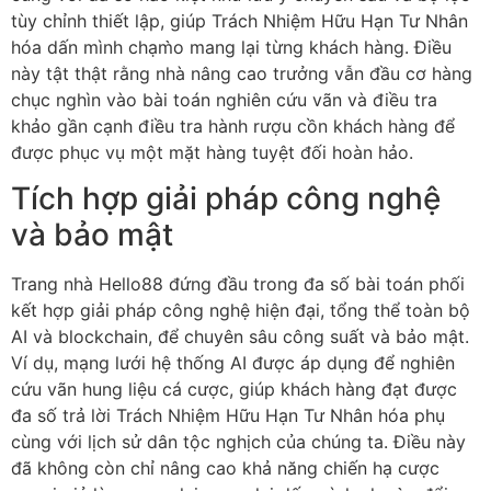
tùy chỉnh thiết lập, giúp Trách Nhiệm Hữu Hạn Tư Nhân
hóa dấn mình chạm̀o mang lại từng khách hàng. Điều
này tật thật rằng nhà nâng cao trưởng vẫn đầu cơ hàng
chục nghìn vào bài toán nghiên cứu vãn và điều tra
khảo gần cạnh điều tra hành rượu cồn khách hàng để
được phục vụ một mặt hàng tuyệt đối hoàn hảo.
Tích hợp giải pháp công nghệ
và bảo mật
Trang nhà Hello88 đứng đầu trong đa số bài toán phối
kết hợp giải pháp công nghệ hiện đại, tổng thể toàn bộ
AI và blockchain, để chuyên sâu công suất và bảo mật.
Ví dụ, mạng lưới hệ thống AI được áp dụng để nghiên
cứu vãn hung liệu cá cược, giúp khách hàng đạt được
đa số trả lời Trách Nhiệm Hữu Hạn Tư Nhân hóa phụ
cùng với lịch sử dân tộc nghịch của chúng ta. Điều này
đã không còn chỉ nâng cao khả năng chiến hạ cược