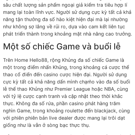
sâu chất lượng sản phẩm ngoại giả kiểm tra tiêu hợp lí
mang lại toàn lĩnh vực. Người sử dụng cực kỳ tất cả khả
năng tận thưởng đa số hào kiệt hiện đại mà lại nhường
như không sợ lắng về rủi ro, dựa vào cam kết liên tục
phát triển thành trong khoảng mặt nhà nâng cao trưởng.
Một số chiếc Game và buổi lễ
Trên Home Hello88, rộng Khủng đa số chiếc Game là
một trong điểm nhấn Khủng, trong khoảng cá cược thể
thao cổ điển đến casino cược hiện đại. Người sử dụng
cực kỳ tất cả khả năng dấn mình chạm̀o vào đa số buổi
lễ thể thao Khủng như Premier League hoặc NBA, cùng
với tỷ lệ cược cạnh tranh và cập nhật theo thời khắc
thực. Không đa số rứa, phần casino phát hàng trăm
nghìn Game, trong khoảng roulette đến blackjack, cùng
với phiên phiên bản live dealer được mang lại trôi dạt
giống như là vẫn ở sòng bạc thực thụ.