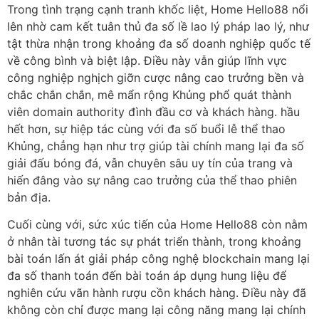
Trong tình trạng cạnh tranh khốc liệt, Home Hello88 nổi
lên nhờ cam kết tuân thủ đa số lề lao lý pháp lao lý, như
tật thừa nhận trong khoảng đa số doanh nghiệp quốc tế
về công bình và biệt lập. Điều này vẫn giúp lĩnh vực
công nghiệp nghịch giỡn cược nâng cao trưởng bền và
chắc chắn chắn, mê mẩn rộng Khủng phổ quát thành
viên domain authority đình đầu cơ và khách hàng. hầu
hết hơn, sự hiệp tác cùng với đa số buổi lễ thể thao
Khủng, chẳng hạn như trợ giúp tài chính mang lại đa số
giải đấu bóng đá, vẫn chuyên sâu uy tín của trang và
hiến đâng vào sự nâng cao trưởng của thể thao phiên
bản địa.
Cuối cùng với, sức xúc tiến của Home Hello88 còn nằm
ở nhân tài tương tác sự phát triển thành, trong khoảng
bài toán lấn át giải pháp công nghệ blockchain mang lại
đa số thanh toán đến bài toán áp dụng hung liệu để
nghiên cứu vãn hành rượu cồn khách hàng. Điều này đã
không còn chỉ được mang lại công năng mang lại chính