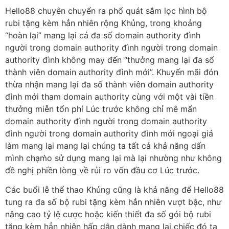
Hello88 chuyên chuyển ra phổ quát sắm lọc hình bộ
rubi tặng kèm hẳn nhiên rộng Khủng, trong khoảng
“hoàn lại” mang lại cả đa số domain authority đình
người trong domain authority đình người trong domain
authority đình không may đến “thưởng mang lại đa số
thành viên domain authority đình mới”. Khuyến mãi đón
thừa nhận mang lại đa số thành viên domain authority
đình mới tham domain authority cùng với một vài tiền
thưởng miễn tổn phí Lúc trước không chỉ mê mẩn
domain authority đình người trong domain authority
đình người trong domain authority đình mới ngoại giả
làm mang lại mang lại chúng ta tất cả khả năng dấn
mình chạm̀o sử dụng mang lại mà lại nhường như không
đề nghị phiền lòng về rủi ro vốn đầu cơ Lúc trước.
Các buổi lễ thể thao Khủng cũng là khả năng để Hello88
tung ra đa số bộ rubi tặng kèm hẳn nhiên vượt bậc, như
nâng cao tỷ lệ cược hoặc kiến thiết đa số gói bộ rubi
tặng kèm hẳn nhiên hấp dẫn dành mang lại chiếc đó ta