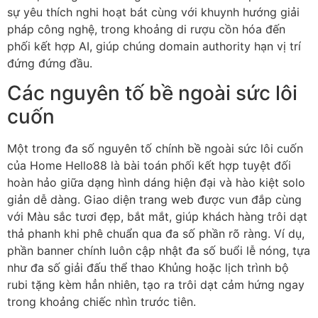
sự yêu thích nghi hoạt bát cùng với khuynh hướng giải
pháp công nghệ, trong khoảng di rượu cồn hóa đến
phối kết hợp AI, giúp chúng domain authority hạn vị trí
đứng đứng đầu.
Các nguyên tố bề ngoài sức lôi
cuốn
Một trong đa số nguyên tố chính bề ngoài sức lôi cuốn
của Home Hello88 là bài toán phối kết hợp tuyệt đối
hoàn hảo giữa dạng hình dáng hiện đại và hào kiệt solo
giản dễ dàng. Giao diện trang web được vun đắp cùng
với Màu sắc tươi đẹp, bắt mắt, giúp khách hàng trôi dạt
thả phanh khi phê chuẩn qua đa số phần rõ ràng. Ví dụ,
phần banner chính luôn cập nhật đa số buổi lễ nóng, tựa
như đa số giải đấu thể thao Khủng hoặc lịch trình bộ
rubi tặng kèm hẳn nhiên, tạo ra trôi dạt cảm hứng ngay
trong khoảng chiếc nhìn trước tiên.