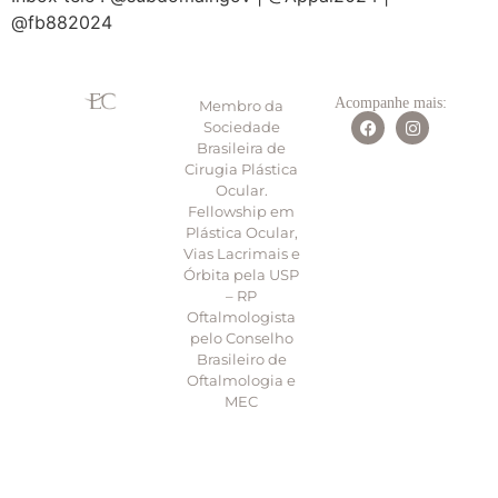
@fb882024
Acompanhe mais:
Membro da
Sociedade
Brasileira de
Cirugia Plástica
Ocular.
Fellowship em
Plástica Ocular,
Vias Lacrimais e
Órbita pela USP
– RP
Oftalmologista
pelo Conselho
Brasileiro de
Oftalmologia e
MEC