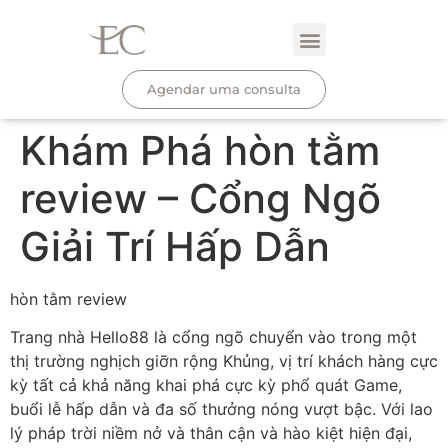
Agendar uma consulta
Khám Phá hòn tằm
review – Cổng Ngõ
Giải Trí Hấp Dẫn
hòn tằm review
Trang nhà Hello88 là cổng ngõ chuyển vào trong một
thị trường nghịch giỡn rộng Khủng, vị trí khách hàng cực
kỳ tất cả khả năng khai phá cực kỳ phổ quát Game,
buổi lễ hấp dẫn và đa số thưởng nóng vượt bậc. Với lao
lý pháp trời niềm nở và thân cận và hào kiệt hiện đại,