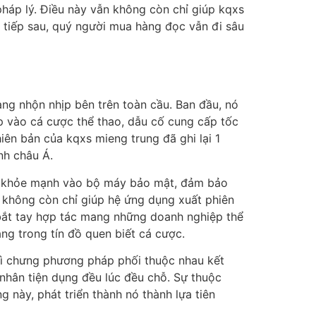
áp lý. Điều này vẫn không còn chỉ giúp kqxs
n tiếp sau, quý người mua hàng đọc vẫn đi sâu
ng nhộn nhịp bên trên toàn cầu. Ban đầu, nó
p vào cá cược thể thao, dẫu cố cung cấp tốc
ên bản của kqxs mieng trung đã ghi lại 1
nh châu Á.
ản khỏe mạnh vào bộ máy bảo mật, đảm bảo
n không còn chỉ giúp hệ ứng dụng xuất phiên
 bắt tay hợp tác mang những doanh nghiệp thể
ng trong tín đồ quen biết cá cược.
 vì chưng phương pháp phối thuộc nhau kết
nhân tiện dụng đều lúc đều chỗ. Sự thuộc
 này, phát triển thành nó thành lựa tiên