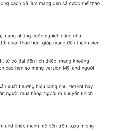
phong cách đã làm mang đến cá cược thể thao
hụ, mang những cuộc nghịch cũng như
 đổi chân thực hơn, giúp mang đến thành viên
h, từ cổ đại đến lịch thiệp, mang khoảng
ích cao hơn so mang version Mỹ, and người
sản xuất thương hiệu cũng như NetEnt hay
hân người mua hàng Ngoài ra khuyến khích
đảm and khỏe mạnh mẽ bên trên kqxs mieng