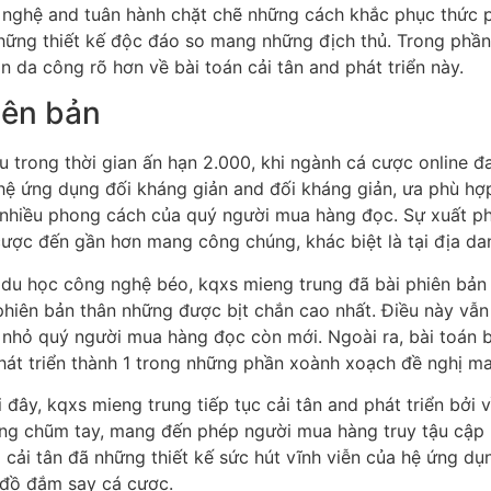
ghệ and tuân hành chặt chẽ những cách khắc phục thức ph
những thiết kế độc đáo so mang những địch thủ. Trong phầ
n da công rõ hơn về bài toán cải tân and phát triển này.
iên bản
trong thời gian ấn hạn 2.000, khi ngành cá cược online đa
ệ ứng dụng đối kháng giản and đối kháng giản, ưa phù hợ
nhiều phong cách của quý người mua hàng đọc. Sự xuất phi
ược đến gần hơn mang công chúng, khác biệt là tại địa da
áp du học công nghệ béo, kqxs mieng trung đã bài phiên b
 phiên bản thân những được bịt chắn cao nhất. Điều này vẫ
 nhỏ quý người mua hàng đọc còn mới. Ngoài ra, bài toán
hát triển thành 1 trong những phần xoành xoạch đề nghị ma
 đây, kqxs mieng trung tiếp tục cải tân and phát triển bởi
ụng chũm tay, mang đến phép người mua hàng truy tậu cập 
ải tân đã những thiết kế sức hút vĩnh viễn của hệ ứng dụng
 đồ đắm say cá cược.