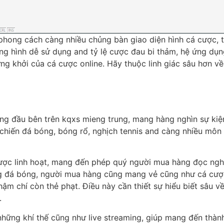
phong cách càng nhiều chủng bàn giao diện hình cá cược, t
g hình dễ sử dụng and tỷ lệ cược đau bi thảm, hệ ứng dụng
g khởi của cá cược online. Hãy thuộc linh giác sâu hơn về
hàng đầu bên trên kqxs mieng trung, mang hàng nghìn sự ki
iến đá bóng, bóng rổ, nghịch tennis and càng nhiều môn t
 cược linh hoạt, mang đến phép quý người mua hàng đọc ngh
ang đá bóng, người mua hàng cũng mang vẻ cũng như cá cượ
hậm chí còn thẻ phạt. Điều này cần thiết sự hiểu biết sâu v
.
hững khí thế cũng như live streaming, giúp mang đến thành