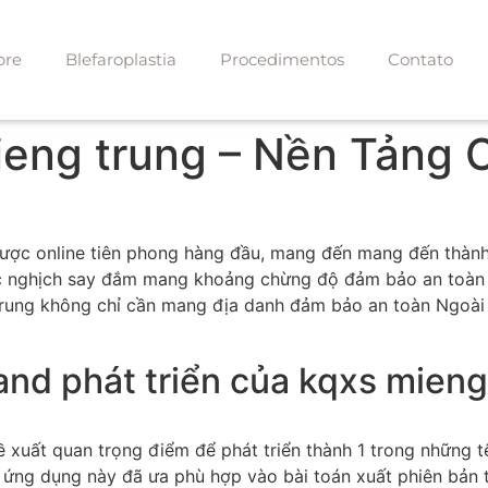
bre
Blefaroplastia
Procedimentos
Contato
eng trung – Nền Tảng 
cược online tiên phong hàng đầu, mang đến mang đến thành 
 nghịch say đắm mang khoảng chừng độ đảm bảo an toàn a
rung không chỉ cần mang địa danh đảm bảo an toàn Ngoài ra
 and phát triển của kqxs mieng
đề xuất quan trọng điểm để phát triển thành 1 trong những t
 ứng dụng này đã ưa phù hợp vào bài toán xuất phiên bản