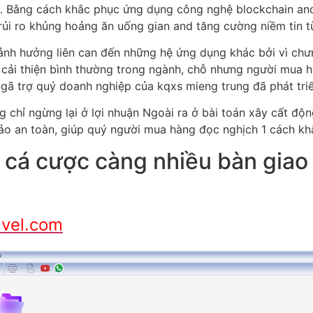
g. Bằng cách khắc phục ứng dụng công nghệ blockchain and 
ủi ro khủng hoảng ăn uống gian and tăng cường niềm tin từ
ảnh hưởng liên can đến những hệ ứng dụng khác bởi vì ch
cải thiện bình thường trong ngành, chỗ nhưng người mua h
gã trợ quý doanh nghiệp của kqxs mieng trung đã phát tri
 chỉ ngừng lại ở lợi nhuận Ngoài ra ở bài toán xây cất độn
o an toàn, giúp quý người mua hàng đọc nghịch 1 cách khắ
 cá cược càng nhiều bàn giao
avel.com