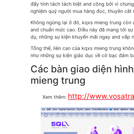
đẩy tính tách tách biệt and công bởi vì chưn
nghiệm quý người mua hàng đọc, thuyên cắt r
Không ngừng lại ở đó, kqxs mieng trung còn 
and chuẩn mức cao. Điều này đã mang tới sự 
dụ, những sự kiện khuyến mãi ngay and vấp n
Tổng thể, liên can của kqxs mieng trung không
như những sự kiện giáo dục về cờ bạc đảm bả
Các bàn giao diện hình
mieng trung
http://www.vosatr
Xem thêm: