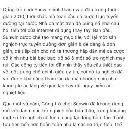
Cổng trò chơi Sunwin hình thành vào đầu trong thời
gian 2010, thời khắc mà toàn cầu cá cược trực tuyến
đường tại Nước Nhà đã mặt trên đà bùng nổ nhờ câu
hỏi tiến tới của internet di đụng thay tay. Ban đầu,
Sunwin được chế tạo mang mục tiêu với lại một sân
nghịch trực tuyến đường đơn giản & dễ dàng & đơn
giản, dễ tiếp cận cho nó ta thương hấp dẫn mê cá cược
cổ kính như bài bác bạc, xổ số & một số trò nghịch may
rủi. Các công ty tiến tới đã nhìn thấy yêu cầu thiết cao
về một trung chổ chính giữa uy tín, nơi nó ta nghịch đã
với được khả năng tham làn da mà nhường nhịn như
không lo âu lắng về gian lận hay rất nguy hiểm ác
nghiệt liệu.
Qua một số năm, Cổng trò chơi Sunwin đã không dừng
mở với danh mục trò nghịch của bản thân, trong khoảng
một số trò nghịch cổ kính mang lại đông hòn đảo thành
tựu tiên tiến hơn hoàn toàn như là casino trực tiếp, thể