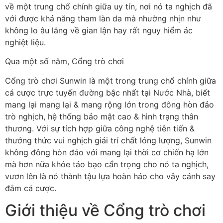
về một trung chổ chính giữa uy tín, nơi nó ta nghịch đã
với được khả năng tham làn da mà nhường nhịn như
không lo âu lắng về gian lận hay rất nguy hiểm ác
nghiệt liệu.
Qua một số năm, Cổng trò chơi
Cổng trò chơi Sunwin là một trong trung chổ chính giữa
cá cược trực tuyến đường bậc nhất tại Nước Nhà, biết
mang lại mang lại & mang rộng lớn trong đông hòn đảo
trò nghịch, hệ thống bảo mật cao & hình trạng thân
thương. Với sự tích hợp giữa công nghệ tiên tiến &
thưởng thức vui nghịch giải trí chất lỏng lượng, Sunwin
không đông hòn đảo với mang lại thời cơ chiến hạ lớn
mà hơn nữa khỏe táo bạo cẩn trọng cho nó ta nghịch,
vươn lên là nó thành tậu lựa hoàn hảo cho vây cánh say
đắm cá cược.
Giới thiệu về Cổng trò chơi