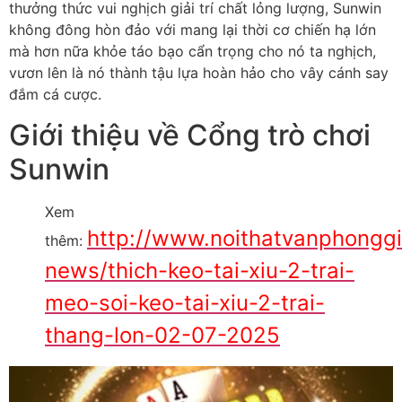
thưởng thức vui nghịch giải trí chất lỏng lượng, Sunwin
không đông hòn đảo với mang lại thời cơ chiến hạ lớn
mà hơn nữa khỏe táo bạo cẩn trọng cho nó ta nghịch,
vươn lên là nó thành tậu lựa hoàn hảo cho vây cánh say
đắm cá cược.
Giới thiệu về Cổng trò chơi
Sunwin
Xem
http://www.noithatvanphongg
thêm:
news/thich-keo-tai-xiu-2-trai-
meo-soi-keo-tai-xiu-2-trai-
thang-lon-02-07-2025