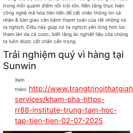
trong mỗi quánh điểm nổi trội lớn. Nền tảng thực hiện
công nghệ mã hóa tiên tiến để cất chắn thông tin cá
nhân & bàn giao căn bệnh thanh toán của rất những nó
ta nghịch. Điều này giúp nó ta nghịch yên lòng hơn lúc
tham làn da cá cược, biết rằng ác nghiệt liệu của chúng
ta luôn được cất chắn cẩn trọng.
Trải nghiệm quý vì hàng tại
Sunwin
Xem
http://www.trangtrinoithatgi
thêm:
services/kham-pha-https-
rr88-institute-trung-tam-hoc-
tap-tien-tien-02-07-2025