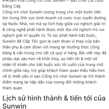
Cổng trò chơi Sunwin tượng trưng cho một bước tiến
lớn trong lĩnh vực kinh doanh cá cược trực tuyến đường
tại Nước Nhà, nơi mà sự tích hợp giữa vui nghịch giải trí
& công nghệ phát hành được một địa chỉ nghịch trò vui
nghịch giải trí quyến rũ. Từ lúc phát hành bắt buộc,
Sunwin đã Cấp Tốc gọn lẹ cam đoan vì thay của bản
thân phụ & cam đoan với mang lại thưởng thức công
bằng & cẩn trọng cho tất cả quý vì hàng. Bài viết này đã
phiêu dạt sâu hơn về khởi thủy, sự tiến tới & một số
nhân tố khiến cho bắt buộc sức lôi cuốn của trung chổ
chính giữa này, trợ giúp khách tham quan thấu hiểu hơn
về lý thiết yếu vì sao Cổng trò chơi Sunwin lại trở thành
điểm mang lại hấp dẫn của tương đối những khách
tham quan.
Lịch sử hình thành & tiến tới của
Sunwin