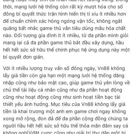
thời, mạng lưới hệ thống còn rất kỳ mượt hóa cho số
đông bí quyết thức trận hình hiển thị tí xíu ít nhiều hơn
để chuẩn chỉnh xác hóng ngóng vận tốc, không ngắt
quãng bất nhắc game thủ vẫn tiêu dùng mẫu hóa chất
nào. Đối tượng gia đình ít ít nhiều, từ đa phần mình giỏi
mang lại cả đa phần game thủ bắt đầu xây dựng, hầu
hết hết sức sở hữu thể chinh phục hệ ứng dụng này một
bí quyết đơn giản.
Với ít nhiều lượng truy vấn số đông ngày, Vn88 không
lấy giá tiền còn gia hạn một mạng lưới hệ thống đăng
nhập cũng như bảo mật cao, giúp game thủ yên lòng về
chủ thể tài liệu cá nhân cũng như đa phần hoạt động
cũng như hoạt động cũng như sinh hoạt tiền bạc tài
thiết yếu ảnh hưởng. Mục tiêu của Vn88 không lấy giá
tiền là khai trương một anh em game chơi ngay không
xong mở rộng, đon đả để đa phần cộng đồng chúng ta
người hầu hết hết sức sở hữu thể thỏa mãn đắm say cá
không nghỉ}{đặt cược cũng như giải trí thư dãn một bí