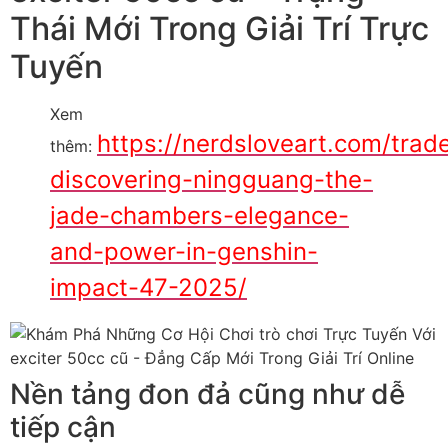
Thái Mới Trong Giải Trí Trực
Tuyến
Xem
https://nerdsloveart.com/trad
thêm:
discovering-ningguang-the-
jade-chambers-elegance-
and-power-in-genshin-
impact-47-2025/
Nền tảng đon đả cũng như dễ
tiếp cận