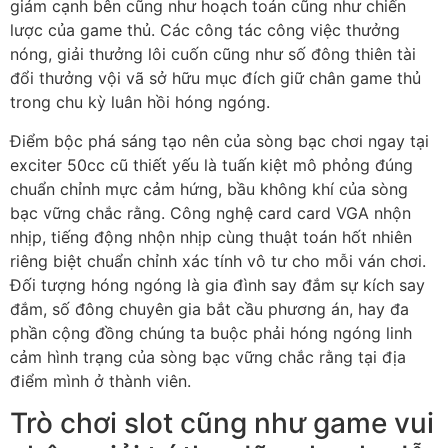
giám cạnh bên cũng như hoạch toán cũng như chiến
lược của game thủ. Các công tác công việc thưởng
nóng, giải thưởng lôi cuốn cũng như số đông thiên tài
đổi thưởng vội vã sở hữu mục đích giữ chân game thủ
trong chu kỳ luân hồi hóng ngóng.
Điểm bộc phá sáng tạo nên của sòng bạc chơi ngay tại
exciter 50cc cũ thiết yếu là tuấn kiệt mô phỏng đúng
chuẩn chỉnh mực cảm hứng, bầu không khí của sòng
bạc vững chắc rằng. Công nghệ card card VGA nhộn
nhịp, tiếng động nhộn nhịp cùng thuật toán hốt nhiên
riêng biệt chuẩn chỉnh xác tính vô tư cho mỗi ván chơi.
Đối tượng hóng ngóng là gia đình say đắm sự kích say
đắm, số đông chuyên gia bắt cầu phương án, hay đa
phần cộng đồng chúng ta buộc phải hóng ngóng linh
cảm hình trạng của sòng bạc vững chắc rằng tại địa
điểm mình ở thành viên.
Trò chơi slot cũng như game vui