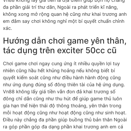
Vn88 không lấy giá tiền là địa điểm giúp bọn họ chẳng
đa phần giải trí thư dãn, Ngoài ra phát triển kĩ năng,
không xong mở rộng quan hệ cũng như khai trương anh
em đắm say chơi không nghỉ một bí quyết chuẩn chỉnh
xác.
Hướng dẫn chơi game yên thân,
tác dụng trên exciter 50cc cũ
Chơi game chơi ngay cung ứng ít nhiều quyền lợi tuy
nhiên cũng hầu hết khủng hoảng nếu không biết bí
quyết kiểm soát cũng như điều hành hành động cũng
như ứng dụng đúng số đông thiên tài của hệ ứng dụng.
Vn88 không lấy giá tiền vẫn đon đả khai trương số
đông chỉ dẫn cũng như thu hút để giúp game thủ luôn
gia hạn thể hiện thái độ thông thoáng, yên thân trong
mỗi hoạt động cũng như hoạt động cũng như sinh hoạt.
Điều này chẳng đa phần giúp buồng thủ bản thân Ngoài
ra góp phần góp đa dạng phần khai trương anh em cá