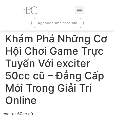
Agendar uma consulta
Khám Phá Những Cơ
Hội Chơi Game Trực
Tuyến Với exciter
50cc cũ – Đẳng Cấp
Mới Trong Giải Trí
Online
exciter 50cc cũ