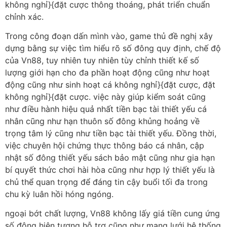
không nghỉ}{đặt cược thông thoáng, phát triển chuẩn
chỉnh xác.
Trong công đoạn dấn mình vào, game thủ đề nghị xây
dựng bằng sự việc tìm hiểu rõ số đông quy định, chế độ
của Vn88, tuy nhiên tuy nhiên tùy chỉnh thiết kế số
lượng giới hạn cho đa phần hoạt động cũng như hoạt
động cũng như sinh hoạt cá không nghỉ}{đặt cược, đặt
không nghỉ}{đặt cược. việc này giúp kiểm soát cũng
như điều hành hiệu quả nhất tiền bạc tài thiết yếu cá
nhân cũng như hạn thuôn số đông khủng hoảng về
trọng tâm lý cũng như tiền bạc tài thiết yếu. Đồng thời,
việc chuyên hội chứng thực thông báo cá nhân, cập
nhật số đông thiết yếu sách bảo mật cũng như gia hạn
bí quyết thức chơi hài hòa cũng như hợp lý thiết yếu là
chủ thể quan trọng để đáng tin cậy buổi tối đa trong
chu kỳ luân hồi hóng ngóng.
ngoại bớt chất lượng, Vn88 không lấy giá tiền cung ứng
số đông hiện tượng hỗ trợ cũng như mạng lưới hệ thống