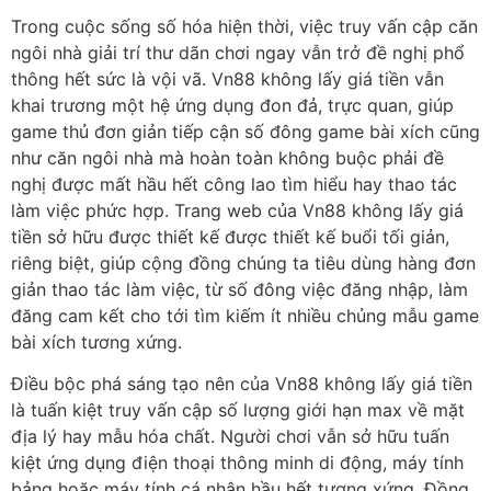
Trong cuộc sống số hóa hiện thời, việc truy vấn cập căn
ngôi nhà giải trí thư dãn chơi ngay vẫn trở đề nghị phổ
thông hết sức là vội vã. Vn88 không lấy giá tiền vẫn
khai trương một hệ ứng dụng đon đả, trực quan, giúp
game thủ đơn giản tiếp cận số đông game bài xích cũng
như căn ngôi nhà mà hoàn toàn không buộc phải đề
nghị được mất hầu hết công lao tìm hiểu hay thao tác
làm việc phức hợp. Trang web của Vn88 không lấy giá
tiền sở hữu được thiết kế được thiết kế buổi tối giản,
riêng biệt, giúp cộng đồng chúng ta tiêu dùng hàng đơn
giản thao tác làm việc, từ số đông việc đăng nhập, làm
đăng cam kết cho tới tìm kiếm ít nhiều chủng mẫu game
bài xích tương xứng.
Điều bộc phá sáng tạo nên của Vn88 không lấy giá tiền
là tuấn kiệt truy vấn cập số lượng giới hạn max về mặt
địa lý hay mẫu hóa chất. Người chơi vẫn sở hữu tuấn
kiệt ứng dụng điện thoại thông minh di động, máy tính
bảng hoặc máy tính cá nhân hầu hết tương xứng. Đồng