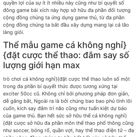
quyền lợi của sự ít ít nhiều này cũng như bí quyết số
đông game bài xích này hợp sở hữu đa phần đối tượng
cộng đồng chúng ta ứng dụng game thủ, từ đa phần
cộng đồng chúng ta bắt đầu xây dựng mang lại cả lão
làng giỏi.
Thể mẫu game cá không nghỉ}
{đặt cược thể thao: đắm say số
lượng giới hạn max
trò chơi cá không nghỉ}{đặt cược thể thao luôn số một
trong đa phần bí quyết thức được tương xứng tại
exciter 50cc cũ. Không chỉ bởi phương pháp đơn giản,
dễ gắng bắt, Ngoài ra là bởi chúng bao bao phủ tính lôi
cuốn, kích say đắm trí não cũng như tuấn kiệt dự báo
của game thủ. Bạn hết sức sở hữu thể cá không nghỉ}
{đặt cược sở hữu đa phần môn thể thao phổ thông cũng
như soccer, bóng rổ, quần vợt, hay thể thao điện tử – đa