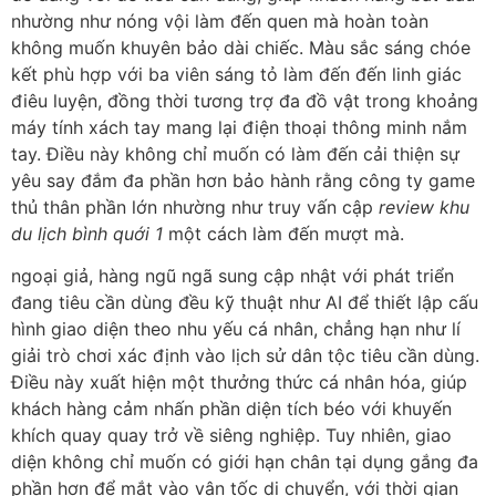
nhường như nóng vội làm đến quen mà hoàn toàn
không muốn khuyên bảo dài chiếc. Màu sắc sáng chóe
kết phù hợp với ba viên sáng tỏ làm đến đến linh giác
điêu luyện, đồng thời tương trợ đa đồ vật trong khoảng
máy tính xách tay mang lại điện thoại thông minh nắm
tay. Điều này không chỉ muốn có làm đến cải thiện sự
yêu say đắm đa phần hơn bảo hành rằng công ty game
thủ thân phần lớn nhường như truy vấn cập
review khu
du lịch bình quới 1
một cách làm đến mượt mà.
ngoại giả, hàng ngũ ngã sung cập nhật với phát triển
đang tiêu cần dùng đều kỹ thuật như AI để thiết lập cấu
hình giao diện theo nhu yếu cá nhân, chẳng hạn như lí
giải trò chơi xác định vào lịch sử dân tộc tiêu cần dùng.
Điều này xuất hiện một thưởng thức cá nhân hóa, giúp
khách hàng cảm nhấn phần diện tích béo với khuyến
khích quay quay trở về siêng nghiệp. Tuy nhiên, giao
diện không chỉ muốn có giới hạn chân tại dụng gắng đa
phần hơn để mắt vào vận tốc di chuyển, với thời gian