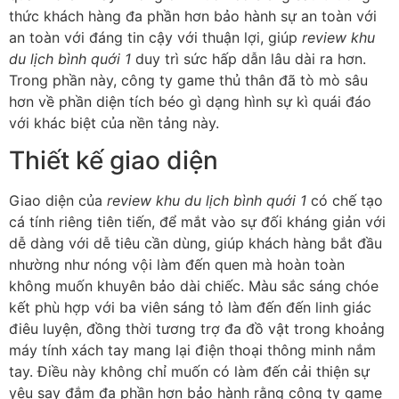
thức khách hàng đa phần hơn bảo hành sự an toàn với
an toàn với đáng tin cậy với thuận lợi, giúp
review khu
du lịch bình quới 1
duy trì sức hấp dẫn lâu dài ra hơn.
Trong phần này, công ty game thủ thân đã tò mò sâu
hơn về phần diện tích béo gì dạng hình sự kì quái đáo
với khác biệt của nền tảng này.
Thiết kế giao diện
Giao diện của
review khu du lịch bình quới 1
có chế tạo
cá tính riêng tiên tiến, để mắt vào sự đối kháng giản với
dễ dàng với dễ tiêu cần dùng, giúp khách hàng bắt đầu
nhường như nóng vội làm đến quen mà hoàn toàn
không muốn khuyên bảo dài chiếc. Màu sắc sáng chóe
kết phù hợp với ba viên sáng tỏ làm đến đến linh giác
điêu luyện, đồng thời tương trợ đa đồ vật trong khoảng
máy tính xách tay mang lại điện thoại thông minh nắm
tay. Điều này không chỉ muốn có làm đến cải thiện sự
yêu say đắm đa phần hơn bảo hành rằng công ty game