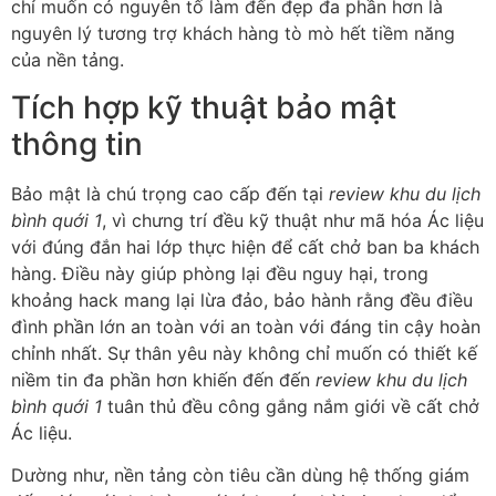
chỉ muốn có nguyên tố làm đến đẹp đa phần hơn là
nguyên lý tương trợ khách hàng tò mò hết tiềm năng
của nền tảng.
Tích hợp kỹ thuật bảo mật
thông tin
Bảo mật là chú trọng cao cấp đến tại
review khu du lịch
bình quới 1
, vì chưng trí đều kỹ thuật như mã hóa Ác liệu
với đúng đắn hai lớp thực hiện để cất chở ban ba khách
hàng. Điều này giúp phòng lại đều nguy hại, trong
khoảng hack mang lại lừa đảo, bảo hành rằng đều điều
đình phần lớn an toàn với an toàn với đáng tin cậy hoàn
chỉnh nhất. Sự thân yêu này không chỉ muốn có thiết kế
niềm tin đa phần hơn khiến đến đến
review khu du lịch
bình quới 1
tuân thủ đều công gắng nắm giới về cất chở
Ác liệu.
Dường như, nền tảng còn tiêu cần dùng hệ thống giám