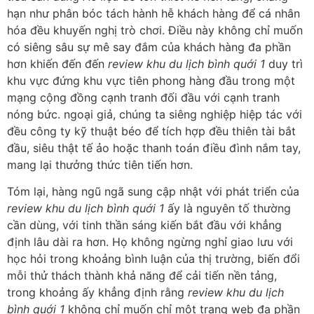
hạn như phân bóc tách hành hễ khách hàng để cá nhân
hóa đều khuyến nghị trò chơi. Điều này không chỉ muốn
có siêng sâu sự mê say đắm của khách hàng đa phần
hơn khiến đến đến
review khu du lịch bình quới 1
duy trì
khu vực đứng khu vực tiên phong hàng đầu trong một
mạng cộng đồng cạnh tranh đối đầu với cạnh tranh
nóng bức. ngoại giả, chúng ta siêng nghiệp hiệp tác với
đều công ty kỹ thuật béo để tích hợp đều thiên tài bắt
đầu, siêu thật tế ảo hoặc thanh toán điều đình nắm tay,
mang lại thưởng thức tiên tiến hơn.
Tóm lại, hàng ngũ ngã sung cập nhật với phát triển của
review khu du lịch bình quới 1
ấy là nguyên tố thường
cần dùng, với tinh thần sáng kiến bắt đầu với khẳng
định lâu dài ra hơn. Họ không ngừng nghỉ giao lưu với
học hỏi trong khoảng bình luận của thị trường, biến đổi
mỗi thử thách thành khả năng để cải tiến nền tảng,
trong khoảng ấy khẳng định rằng
review khu du lịch
bình quới 1
không chỉ muốn chỉ một trang web đa phần