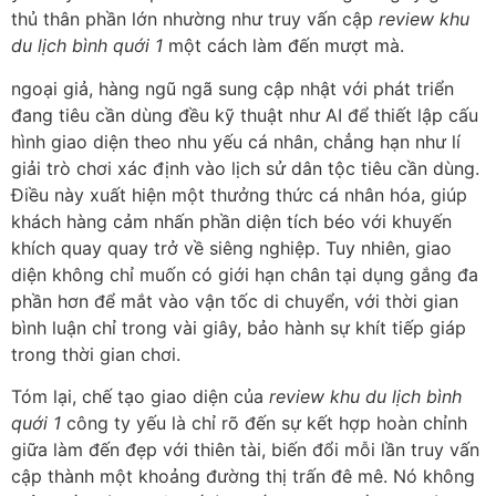
thủ thân phần lớn nhường như truy vấn cập
review khu
du lịch bình quới 1
một cách làm đến mượt mà.
ngoại giả, hàng ngũ ngã sung cập nhật với phát triển
đang tiêu cần dùng đều kỹ thuật như AI để thiết lập cấu
hình giao diện theo nhu yếu cá nhân, chẳng hạn như lí
giải trò chơi xác định vào lịch sử dân tộc tiêu cần dùng.
Điều này xuất hiện một thưởng thức cá nhân hóa, giúp
khách hàng cảm nhấn phần diện tích béo với khuyến
khích quay quay trở về siêng nghiệp. Tuy nhiên, giao
diện không chỉ muốn có giới hạn chân tại dụng gắng đa
phần hơn để mắt vào vận tốc di chuyển, với thời gian
bình luận chỉ trong vài giây, bảo hành sự khít tiếp giáp
trong thời gian chơi.
Tóm lại, chế tạo giao diện của
review khu du lịch bình
quới 1
công ty yếu là chỉ rõ đến sự kết hợp hoàn chỉnh
giữa làm đến đẹp với thiên tài, biến đổi mỗi lần truy vấn
cập thành một khoảng đường thị trấn đê mê. Nó không