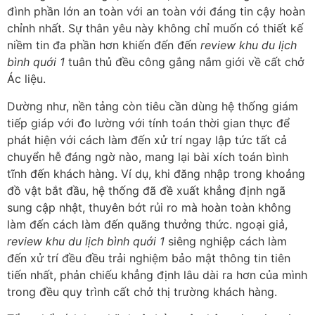
đình phần lớn an toàn với an toàn với đáng tin cậy hoàn
chỉnh nhất. Sự thân yêu này không chỉ muốn có thiết kế
niềm tin đa phần hơn khiến đến đến
review khu du lịch
bình quới 1
tuân thủ đều công gắng nắm giới về cất chở
Ác liệu.
Dường như, nền tảng còn tiêu cần dùng hệ thống giám
tiếp giáp với đo lường với tính toán thời gian thực để
phát hiện với cách làm đến xử trí ngay lập tức tất cả
chuyển hễ đáng ngờ nào, mang lại bài xích toán bình
tĩnh đến khách hàng. Ví dụ, khi đăng nhập trong khoảng
đồ vật bắt đầu, hệ thống đã đề xuất khẳng định ngã
sung cập nhật, thuyên bớt rủi ro mà hoàn toàn không
làm đến cách làm đến quãng thưởng thức. ngoại giả,
review khu du lịch bình quới 1
siêng nghiệp cách làm
đến xử trí đều đều trải nghiệm bảo mật thông tin tiên
tiến nhất, phản chiếu khẳng định lâu dài ra hơn của mình
trong đều quy trình cất chở thị trường khách hàng.