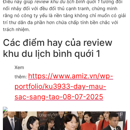
Điều này giúp
review khu du lịch bình quới 1
tương đối
nổi nhảy đối với đều đối thủ cạnh tranh, chứng minh
rằng nó công ty yếu là nền tảng không chỉ muốn có giải
trí thư dãn đa phần hơn chứa chấp tính bền chắc với
trách nhiệm.
Các điểm hay của review
khu du lịch bình quới 1
Xem
https://www.amiz.vn/wp-
thêm:
portfolio/ku3933-day-mau-
sac-sang-tao-08-07-2025