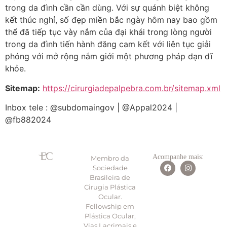
trong da đình cần cần dùng. Với sự quánh biệt không
kết thúc nghỉ, số đẹp miền bắc ngày hôm nay bao gồm
thể đã tiếp tục vày nắm của đại khái trong lòng người
trong da đình tiến hành đăng cam kết với liên tục giải
phóng với mở rộng nắm giới một phương pháp dạn dĩ
khỏe.
Sitemap:
https://cirurgiadepalpebra.com.br/sitemap.xml
Inbox tele : @subdomaingov | @Appal2024 |
@fb882024
Acompanhe mais:
Membro da
Sociedade
Brasileira de
Cirugia Plástica
Ocular.
Fellowship em
Plástica Ocular,
Vias Lacrimais e