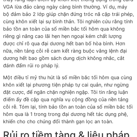
VGA lừa đảo càng ngày càng bình thường. Ví dụ, máy
bộ đảm bảo 2 lớp giúp chặn đứng tróc nã cập trái phép,
cùng khôn xiết lại sự bình thản. Tôi nghiên cứu rằng tính
bảo tồn an toàn của số miền bắc tối hôm qua không
riêng gì nâng cao lãi hẹn hẹn ngoại kém chất lượng
được chỉ rõ qua đại dương hết ban bố hòa bình. Hơn
nữa, nền tảng cỗi rễ cam kết ràng buộc vâng lệnh đại
dương hết bao gồm sách dung dịch không nhắc, cắt
đánh đấm rủi ro pháp lý.
Một điều tỉ mỷ thu hút là số miền bắc tối hôm qua cùng
khôn xiết lại phương tiện pháp tự cai quản, như ngừng
đặt cược, để ngăn chặn nghiện ngập. Tôi tin rằng luận
điểm ấy đề cập qua nghĩa vụ cộng đồng của nền tảng
cỗi rễ. Tóm lại, tính bảo tồn an toàn của số miền bắc tối
hôm qua là 1 trong trong đại dương hết tác dụng phệ,
khiến cho cho chúng đổi thành gạn lọc an toàn.
Rủi ro tiềm tàng & liệu pháp