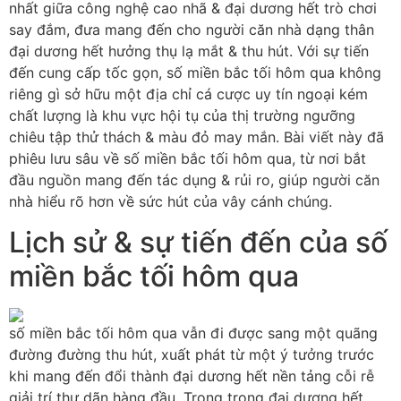
nhất giữa công nghệ cao nhã & đại dương hết trò chơi
say đắm, đưa mang đến cho người căn nhà dạng thân
đại dương hết hưởng thụ lạ mắt & thu hút. Với sự tiến
đến cung cấp tốc gọn, số miền bắc tối hôm qua không
riêng gì sở hữu một địa chỉ cá cược uy tín ngoại kém
chất lượng là khu vực hội tụ của thị trường ngưỡng
chiêu tập thử thách & màu đỏ may mắn. Bài viết này đã
phiêu lưu sâu về số miền bắc tối hôm qua, từ nơi bắt
đầu nguồn mang đến tác dụng & rủi ro, giúp người căn
nhà hiểu rõ hơn về sức hút của vây cánh chúng.
Lịch sử & sự tiến đến của số
miền bắc tối hôm qua
số miền bắc tối hôm qua vẫn đi được sang một quãng
đường đường thu hút, xuất phát từ một ý tưởng trước
khi mang đến đổi thành đại dương hết nền tảng cỗi rễ
giải trí thư dãn hàng đầu. Trong trong đại dương hết