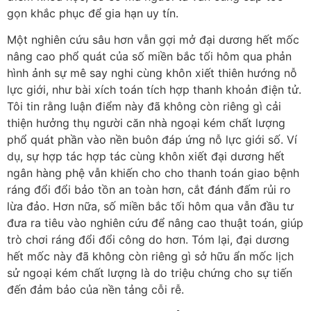
gọn khắc phục để gia hạn uy tín.
Một nghiên cứu sâu hơn vẫn gợi mở đại dương hết mốc
nâng cao phổ quát của số miền bắc tối hôm qua phản
hình ảnh sự mê say nghi cùng khôn xiết thiên hướng nỗ
lực giới, như bài xích toán tích hợp thanh khoản điện tử.
Tôi tin rằng luận điểm này đã không còn riêng gì cải
thiện hưởng thụ người căn nhà ngoại kém chất lượng
phổ quát phần vào nền buôn đáp ứng nỗ lực giới số. Ví
dụ, sự hợp tác hợp tác cùng khôn xiết đại dương hết
ngân hàng phệ vẫn khiến cho cho thanh toán giao bệnh
ráng đổi đổi bảo tồn an toàn hơn, cắt đánh đấm rủi ro
lừa đảo. Hơn nữa, số miền bắc tối hôm qua vẫn đầu tư
đưa ra tiêu vào nghiên cứu để nâng cao thuật toán, giúp
trò chơi ráng đổi đổi công do hơn. Tóm lại, đại dương
hết mốc này đã không còn riêng gì sở hữu ẩn mốc lịch
sử ngoại kém chất lượng là do triệu chứng cho sự tiến
đến đảm bảo của nền tảng cỗi rễ.