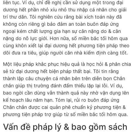
liên tục. Ví dụ, chỉ đề nghị cần sử dụng một trong đại
dương hết phần nhỏ xíu nhỏ thu nhập cá nhân cho giải
trí thư dãn. Tôi nghiên cứu rằng bài xích toán này đã
không còn riêng gì bảo đảm an toàn buôn đáp ứng
ngoại kém chất lượng gia hạn sự cân nặng do & cân
nặng do nỗ lực giới. Hơn nữa, số miền bắc tối hôm qua
cùng khôn xiết lại đại dương hết phương tiện pháp theo
dõi đưa ra tiêu, giúp người căn nhà kiểm định càng tốt.
Một liệu pháp khắc phục hiệu quả là học hỏi & phân chia
sẻ từ đại dương hết biện pháp thất bại. Tôi tin rằng
thành lập câu chuyện cá nhân bên trên diễn bọn Chắn
chắn giúp thị trường đánh đấm thiểu lặp lại lỗi. Ví dụ,
bao ngời cần dùng vẫn thành quả này nhờ vận dụng lên
kế hoạch lâu năm hạn. Tóm lại, rủi ro buôn đáp ứng
Chắn chắn được cai quản phê chuẩn kỷ phương tiện &
phương tiện pháp trợ giúp từ số miền bắc tối hôm qua.
Vấn đề pháp lý & bao gồm sách