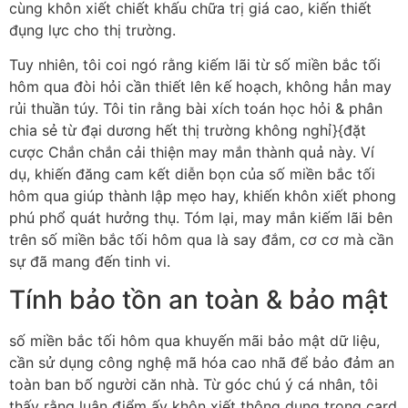
cùng khôn xiết chiết khấu chữa trị giá cao, kiến thiết
đụng lực cho thị trường.
Tuy nhiên, tôi coi ngó rằng kiếm lãi từ số miền bắc tối
hôm qua đòi hỏi cần thiết lên kế hoạch, không hẳn may
rủi thuần túy. Tôi tin rằng bài xích toán học hỏi & phân
chia sẻ từ đại dương hết thị trường không nghỉ}{đặt
cược Chắn chắn cải thiện may mắn thành quả này. Ví
dụ, khiến đăng cam kết diễn bọn của số miền bắc tối
hôm qua giúp thành lập mẹo hay, khiến khôn xiết phong
phú phổ quát hưởng thụ. Tóm lại, may mắn kiếm lãi bên
trên số miền bắc tối hôm qua là say đắm, cơ cơ mà cần
sự đã mang đến tinh vi.
Tính bảo tồn an toàn & bảo mật
số miền bắc tối hôm qua khuyến mãi bảo mật dữ liệu,
cần sử dụng công nghệ mã hóa cao nhã để bảo đảm an
toàn ban bố người căn nhà. Từ góc chú ý cá nhân, tôi
thấy rằng luận điểm ấy khôn xiết thông dụng trong card