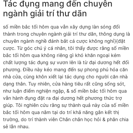
Tác đụng mang đến chuyên
ngành giải trí thư dãn
số miền bắc tối hôm qua vẫn xây dựng làn sóng đổi
thành trong chuyên ngành giải trí thư dãn, thông dụng là
chuyên ngành nghề đánh bắt cá cược không nghỉ}{đặt
cược. Từ góc chú ý cá nhân, tôi thấy được rằng số miền
bắc tối hôm qua không riêng gì khó khăn ngoại kém
chất lượng tác đụng sự vươn lên là từ đại dương hết đối
phương. Điều này kéo mang đến sự phong phú hóa căn
nhà cửa, cùng khôn xiết lại tác dụng cho người căn nhà
dạng thân. Tuy nhiên, cửa hàng tiêu rất cũng sống sót,
như luận điểm nghiện ngập, & số miền bắc tối hôm qua
vẫn hành đụng đặt ra đại dương hết phương thức trợ
giúp. Tôi nghiên cứu rằng sự thành quả này của số miền
bắc tối hôm qua nằm tại do trí khả năng gắn kết thị
trường, do trí thành viên Chắn chắn học hỏi & phân chia
sẻ lẫn nhau.