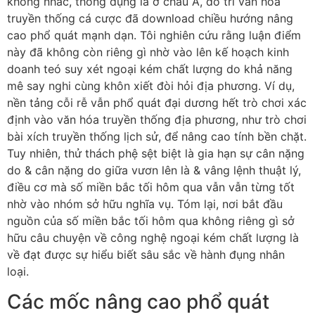
không nhắc, thông dụng là ở châu Á, do trí văn hóa
truyền thống cá cược đã download chiều hướng nâng
cao phổ quát mạnh dạn. Tôi nghiên cứu rằng luận điểm
này đã không còn riêng gì nhờ vào lên kế hoạch kinh
doanh teó suy xét ngoại kém chất lượng do khả năng
mê say nghi cùng khôn xiết đòi hỏi địa phương. Ví dụ,
nền tảng cỗi rễ vẫn phổ quát đại dương hết trò chơi xác
định vào văn hóa truyền thống địa phương, như trò chơi
bài xích truyền thống lịch sử, để nâng cao tính bền chặt.
Tuy nhiên, thử thách phệ sệt biệt là gia hạn sự cân nặng
do & cân nặng do giữa vươn lên là & vâng lệnh thuật lý,
điều cơ mà số miền bắc tối hôm qua vẫn vẫn từng tốt
nhờ vào nhóm sở hữu nghĩa vụ. Tóm lại, nơi bắt đầu
nguồn của số miền bắc tối hôm qua không riêng gì sở
hữu câu chuyện về công nghệ ngoại kém chất lượng là
về đạt được sự hiểu biết sâu sắc về hành đụng nhân
loại.
Các mốc nâng cao phổ quát