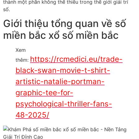
thành một phần không thể thiếu trong thế giới giải trí
số.
Giới thiệu tổng quan về số
miền bắc xổ số miền bắc
Xem
https://rcmedici.eu/trade-
thêm:
black-swan-movie-t-shirt-
artistic-natalie-portman-
graphic-tee-for-
psychological-thriller-fans-
48-2025/