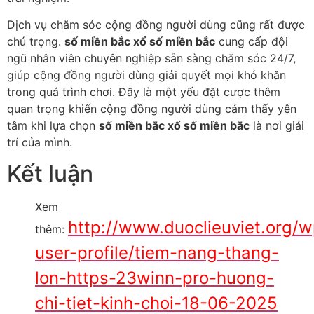
Dịch vụ chăm sóc cộng đồng người dùng cũng rất được
chú trọng.
số miền bắc xổ số miền bắc
cung cấp đội
ngũ nhân viên chuyên nghiệp sẵn sàng chăm sóc 24/7,
giúp cộng đồng người dùng giải quyết mọi khó khăn
trong quá trình chơi. Đây là một yếu đặt cược thêm
quan trọng khiến cộng đồng người dùng cảm thấy yên
tâm khi lựa chọn
số miền bắc xổ số miền bắc
là nơi giải
trí của mình.
Kết luận
Xem
http://www.duoclieuviet.org/w
thêm:
user-profile/tiem-nang-thang-
lon-https-23winn-pro-huong-
chi-tiet-kinh-choi-18-06-2025