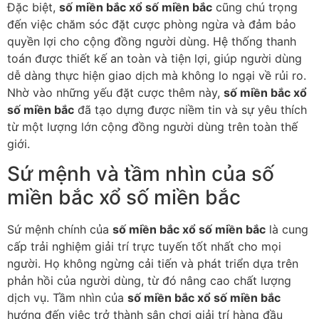
Đặc biệt,
số miền bắc xổ số miền bắc
cũng chú trọng
đến việc chăm sóc đặt cược phòng ngừa và đảm bảo
quyền lợi cho cộng đồng người dùng. Hệ thống thanh
toán được thiết kế an toàn và tiện lợi, giúp người dùng
dễ dàng thực hiện giao dịch mà không lo ngại về rủi ro.
Nhờ vào những yếu đặt cược thêm này,
số miền bắc xổ
số miền bắc
đã tạo dựng được niềm tin và sự yêu thích
từ một lượng lớn cộng đồng người dùng trên toàn thế
giới.
Sứ mệnh và tầm nhìn của số
miền bắc xổ số miền bắc
Sứ mệnh chính của
số miền bắc xổ số miền bắc
là cung
cấp trải nghiệm giải trí trực tuyến tốt nhất cho mọi
người. Họ không ngừng cải tiến và phát triển dựa trên
phản hồi của người dùng, từ đó nâng cao chất lượng
dịch vụ. Tầm nhìn của
số miền bắc xổ số miền bắc
hướng đến việc trở thành sân chơi giải trí hàng đầu