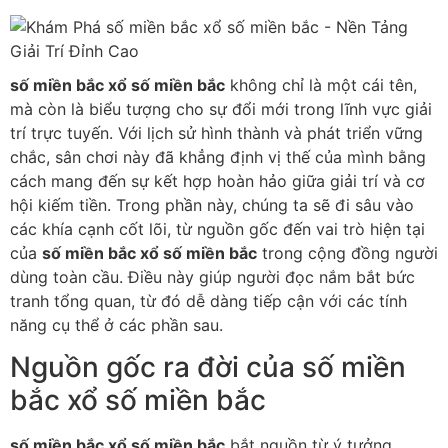
số miền bắc xổ số miền bắc
không chỉ là một cái tên,
mà còn là biểu tượng cho sự đổi mới trong lĩnh vực giải
trí trực tuyến. Với lịch sử hình thành và phát triển vững
chắc, sân chơi này đã khẳng định vị thế của mình bằng
cách mang đến sự kết hợp hoàn hảo giữa giải trí và cơ
hội kiếm tiền. Trong phần này, chúng ta sẽ đi sâu vào
các khía cạnh cốt lõi, từ nguồn gốc đến vai trò hiện tại
của
số miền bắc xổ số miền bắc
trong cộng đồng người
dùng toàn cầu. Điều này giúp người đọc nắm bắt bức
tranh tổng quan, từ đó dễ dàng tiếp cận với các tính
năng cụ thể ở các phần sau.
Nguồn gốc ra đời của số miền
bắc xổ số miền bắc
số miền bắc xổ số miền bắc
bắt nguồn từ ý tưởng