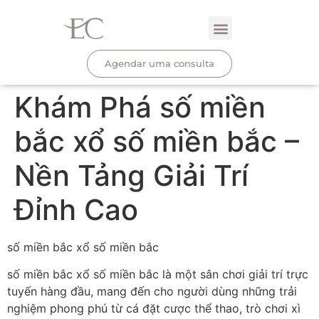
Agendar uma consulta
Khám Phá số miền
bắc xổ số miền bắc –
Nền Tảng Giải Trí
Đỉnh Cao
số miền bắc xổ số miền bắc
số miền bắc xổ số miền bắc là một sân chơi giải trí trực
tuyến hàng đầu, mang đến cho người dùng những trải
nghiệm phong phú từ cá đặt cược thể thao, trò chơi xì