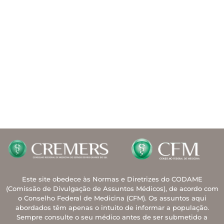
Este site obedece às Normas e Diretrizes do CODAME
(Comissão de Divulgação de Assuntos Médicos), de acordo com
o Conselho Federal de Medicina (CFM). Os assuntos aqui
abordados têm apenas o intuito de informar a população.
Sempre consulte o seu médico antes de ser submetido a