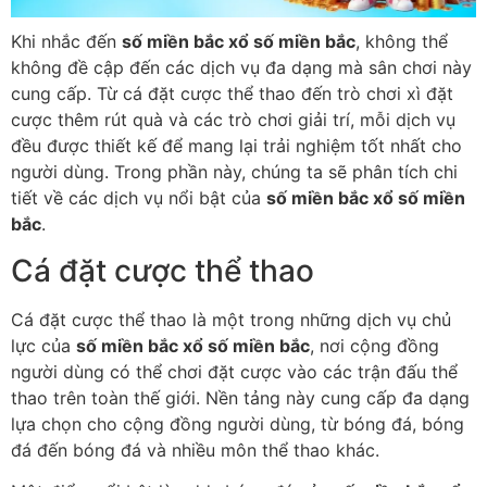
Khi nhắc đến
số miền bắc xổ số miền bắc
, không thể
không đề cập đến các dịch vụ đa dạng mà sân chơi này
cung cấp. Từ cá đặt cược thể thao đến trò chơi xì đặt
cược thêm rút quà và các trò chơi giải trí, mỗi dịch vụ
đều được thiết kế để mang lại trải nghiệm tốt nhất cho
người dùng. Trong phần này, chúng ta sẽ phân tích chi
tiết về các dịch vụ nổi bật của
số miền bắc xổ số miền
bắc
.
Cá đặt cược thể thao
Cá đặt cược thể thao là một trong những dịch vụ chủ
lực của
số miền bắc xổ số miền bắc
, nơi cộng đồng
người dùng có thể chơi đặt cược vào các trận đấu thể
thao trên toàn thế giới. Nền tảng này cung cấp đa dạng
lựa chọn cho cộng đồng người dùng, từ bóng đá, bóng
đá đến bóng đá và nhiều môn thể thao khác.