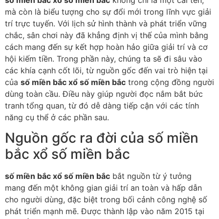
mà còn là biểu tượng cho sự đổi mới trong lĩnh vực giải
trí trực tuyến. Với lịch sử hình thành và phát triển vững
chắc, sân chơi này đã khẳng định vị thế của mình bằng
cách mang đến sự kết hợp hoàn hảo giữa giải trí và cơ
hội kiếm tiền. Trong phần này, chúng ta sẽ đi sâu vào
các khía cạnh cốt lõi, từ nguồn gốc đến vai trò hiện tại
của
số miền bắc xổ số miền bắc
trong cộng đồng người
dùng toàn cầu. Điều này giúp người đọc nắm bắt bức
tranh tổng quan, từ đó dễ dàng tiếp cận với các tính
năng cụ thể ở các phần sau.
Nguồn gốc ra đời của số miền
bắc xổ số miền bắc
số miền bắc xổ số miền bắc
bắt nguồn từ ý tưởng
mang đến một không gian giải trí an toàn và hấp dẫn
cho người dùng, đặc biệt trong bối cảnh công nghệ số
phát triển mạnh mẽ. Được thành lập vào năm 2015 tại