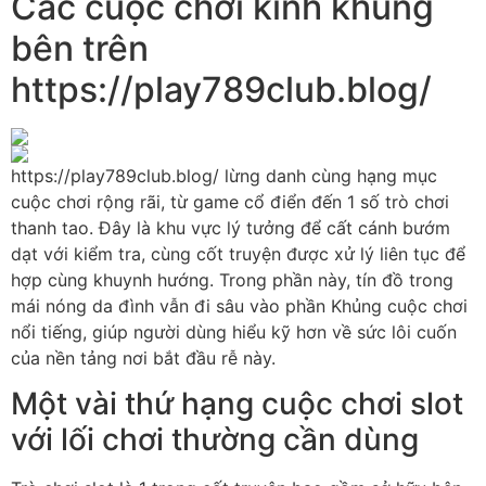
Các cuộc chơi kinh khủng
bên trên
https://play789club.blog/
https://play789club.blog/ lừng danh cùng hạng mục
cuộc chơi rộng rãi, từ game cổ điển đến 1 số trò chơi
thanh tao. Đây là khu vực lý tưởng để cất cánh bướm
dạt với kiểm tra, cùng cốt truyện được xử lý liên tục để
hợp cùng khuynh hướng. Trong phần này, tín đồ trong
mái nóng da đình vẫn đi sâu vào phần Khủng cuộc chơi
nổi tiếng, giúp người dùng hiểu kỹ hơn về sức lôi cuốn
của nền tảng nơi bắt đầu rễ này.
Một vài thứ hạng cuộc chơi slot
với lối chơi thường cần dùng