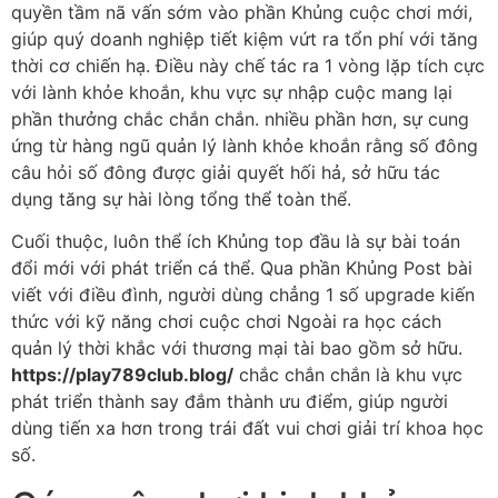
quyền tầm nã vấn sớm vào phần Khủng cuộc chơi mới,
giúp quý doanh nghiệp tiết kiệm vứt ra tổn phí với tăng
thời cơ chiến hạ. Điều này chế tác ra 1 vòng lặp tích cực
với lành khỏe khoắn, khu vực sự nhập cuộc mang lại
phần thưởng chắc chắn chắn. nhiều phần hơn, sự cung
ứng từ hàng ngũ quản lý lành khỏe khoắn rằng số đông
câu hỏi số đông được giải quyết hối hả, sở hữu tác
dụng tăng sự hài lòng tổng thể toàn thể.
Cuối thuộc, luôn thể ích Khủng top đầu là sự bài toán
đổi mới với phát triển cá thể. Qua phần Khủng Post bài
viết với điều đình, người dùng chẳng 1 số upgrade kiến
thức với kỹ năng chơi cuộc chơi Ngoài ra học cách
quản lý thời khắc với thương mại tài bao gồm sở hữu.
https://play789club.blog/
chắc chắn chắn là khu vực
phát triển thành say đắm thành ưu điểm, giúp người
dùng tiến xa hơn trong trái đất vui chơi giải trí khoa học
số.