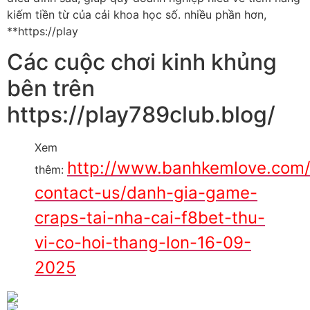
kiếm tiền từ của cải khoa học số. nhiều phần hơn,
**https://play
Các cuộc chơi kinh khủng
bên trên
https://play789club.blog/
Xem
http://www.banhkemlove.com
thêm:
contact-us/danh-gia-game-
craps-tai-nha-cai-f8bet-thu-
vi-co-hoi-thang-lon-16-09-
2025