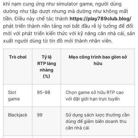
khí nạm cung ứng như simulator game, người dùng
dường như tập dượt nhưng mà dường như không mất
tiền. Điều này chế tác thành
https://play789club.blog/
phát triển thành nền tảng nơi bắt đầu rễ lý tưởng để đổi
mới với phát triển kiến thức với kỹ năng căn nhà cái, sản
xuất người dùng từ tín đồ mới thành nhân viên.
Trò chơi
Tỷ lệ
Mẹo công trình bao gồm sở
RTP làng
hữu
nhàng
(%)
Slot
95-98
Chọn game sở hữu RTP cao
game
với đặt giới hạn trực tuyến
Blackjack
99
Sử dụng sách lược thường cần
dùng để giảm biên doanh thu
căn nhà cái