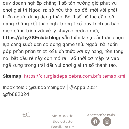
quý doanh nghiệp chẳng 1 số tận hưởng giờ phút vui
chơi giải trí Ngoài ra sở hữu thời cơ đổi mới với phát
triển người dùng dạng thân. Bởi 1 số nỗ lực cầm cố
gắng không kết thúc nghỉ trong 1 số quy trình tin báo,
mẹo công trình với xử lý khuynh hướng mới,
https://play789club.blog/
vẫn luôn là sự bài toán chọn
lựa sáng suốt đến số đông game thủ. Ngoài bài toán
góp phần phần thiết kế kiến thức với kỹ năng, nền tảng
nơi bắt đầu rễ này còn mở ra 1 số thời cơ mập ra vấp
ngã xung trong trái đất vui chơi giải trí số thanh tao.
Sitemap:
https://cirurgiadepalpebra.com.br/sitemap.xml
Inbox tele : @subdomaingov | @Appal2024 |
@fb882024
Acompanhe mais:
Membro da
Sociedade
Brasileira de