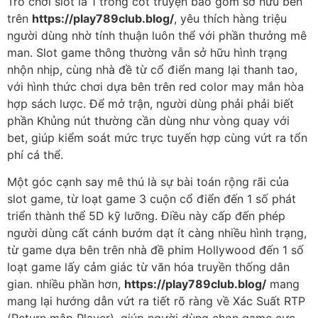
Trò chơi slot là 1 trong cốt truyện bao gồm sở hữu bên
trên
https://play789club.blog/
, yêu thích hàng triệu
người dùng nhờ tính thuận luôn thể với phần thưởng mê
man. Slot game thông thường vẫn sở hữu hình trạng
nhộn nhịp, cùng nhà đề từ cổ điển mang lại thanh tao,
với hình thức chơi dựa bên trên red color may mắn hòa
hợp sách lược. Để mở trận, người dùng phải phải biết
phần Khủng nút thường cần dùng như vòng quay với
bet, giúp kiểm soát mức trực tuyến hợp cùng vứt ra tổn
phí cá thể.
Một góc cạnh say mê thú là sự bài toán rộng rãi của
slot game, từ loạt game 3 cuộn cổ điển đến 1 số phát
triển thành thể 5D kỹ lưỡng. Điều này cấp đến phép
người dùng cất cánh bướm dạt ít càng nhiều hình trạng,
từ game dựa bên trên nhà đề phim Hollywood đến 1 số
loạt game lấy cảm giác từ văn hóa truyền thống dân
gian. nhiều phần hơn,
https://play789club.blog/
mang
mang lại hướng dẫn vứt ra tiết rõ ràng về Xác Suất RTP