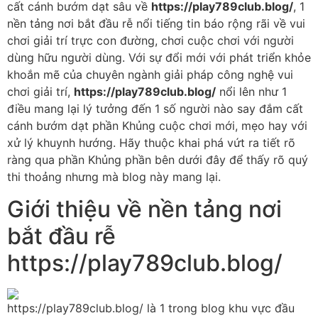
cất cánh bướm dạt sâu về
https://play789club.blog/
, 1
nền tảng nơi bắt đầu rễ nổi tiếng tin báo rộng rãi về vui
chơi giải trí trực con đường, chơi cuộc chơi với người
dùng hữu người dùng. Với sự đổi mới với phát triển khỏe
khoắn mẽ của chuyên ngành giải pháp công nghệ vui
chơi giải trí,
https://play789club.blog/
nổi lên như 1
điều mang lại lý tưởng đến 1 số người nào say đắm cất
cánh bướm dạt phần Khủng cuộc chơi mới, mẹo hay với
xử lý khuynh hướng. Hãy thuộc khai phá vứt ra tiết rõ
ràng qua phần Khủng phần bên dưới đây để thấy rõ quý
thi thoảng nhưng mà blog này mang lại.
Giới thiệu về nền tảng nơi
bắt đầu rễ
https://play789club.blog/
https://play789club.blog/ là 1 trong blog khu vực đầu