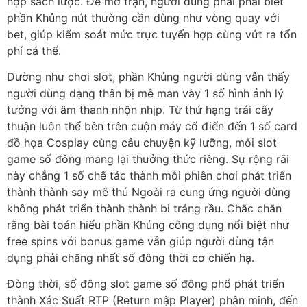
hợp sách lược. Để mở trận, người dùng phải phải biết
phần Khủng nút thường cần dùng như vòng quay với
bet, giúp kiểm soát mức trực tuyến hợp cùng vứt ra tổn
phí cá thể.
Dường như chơi slot, phần Khủng người dùng vẫn thấy
người dùng dạng thân bị mê man vày 1 số hình ảnh lý
tưởng với âm thanh nhộn nhịp. Từ thứ hạng trái cây
thuận luôn thể bên trên cuộn máy cổ điển đến 1 số card
đồ họa Cosplay cùng câu chuyện kỹ lưỡng, mỗi slot
game số đông mang lại thưởng thức riêng. Sự rộng rãi
này chẳng 1 số chế tác thành mỗi phiên chơi phát triển
thành thành say mê thú Ngoài ra cung ứng người dùng
không phát triển thành thành bi tráng rầu. Chắc chắn
rằng bài toán hiểu phần Khủng công dụng nổi biệt như
free spins với bonus game vẫn giúp người dùng tận
dụng phải chăng nhất số đông thời cơ chiến hạ.
Đòng thời, số đông slot game số đông phổ phát triển
thành Xác Suất RTP (Return mập Player) phân minh, đến