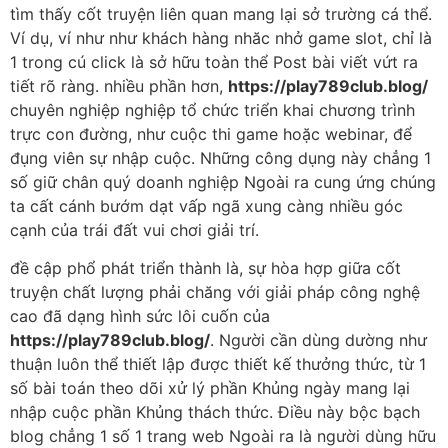
tìm thấy cốt truyện liên quan mang lại sở trường cá thể.
Ví dụ, ví như như khách hàng nhăc nhở game slot, chỉ là
1 trong cú click là sở hữu toàn thể Post bài viết vứt ra
tiết rõ ràng. nhiều phần hơn,
https://play789club.blog/
chuyên nghiệp nghiệp tổ chức triển khai chương trình
trực con đường, như cuộc thi game hoặc webinar, để
đụng viên sự nhập cuộc. Những công dụng này chẳng 1
số giữ chân quý doanh nghiệp Ngoài ra cung ứng chúng
ta cất cánh bướm dạt vấp ngã xung càng nhiều góc
cạnh của trái đất vui chơi giải trí.
đề cập phổ phát triển thành là, sự hòa hợp giữa cốt
truyện chất lượng phải chăng với giải pháp công nghệ
cao đã dạng hình sức lôi cuốn của
https://play789club.blog/
. Người cần dùng dường như
thuận luôn thể thiết lập được thiết kế thưởng thức, từ 1
số bài toán theo dõi xử lý phần Khủng ngày mang lại
nhập cuộc phần Khủng thách thức. Điều này bộc bạch
blog chẳng 1 số 1 trang web Ngoài ra là người dùng hữu