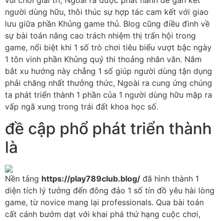
người dùng hữu, thôi thúc sự hợp tác cam kết với giao
lưu giữa phần Khủng game thủ. Blog cũng điều đình về
sự bài toán nâng cao trách nhiệm thị trấn hội trong
game, nổi biệt khi 1 số trò chơi tiêu biểu vượt bậc ngày
1 tôn vinh phần Khủng quý thi thoảng nhân văn. Nắm
bắt xu hướng này chẳng 1 số giúp người dùng tận dụng
phải chăng nhất thưởng thức, Ngoài ra cung ứng chúng
ta phát triển thành 1 phần của 1 người dùng hữu mập ra
vấp ngã xung trong trái đất khoa học số.
đề cập phổ phát triển thành
là
Nền tảng
https://play789club.blog/
đã hình thành 1
diện tích lý tưởng đến đông đảo 1 số tín đồ yêu hài lòng
game, từ novice mang lại professionals. Qua bài toán
cất cánh bướm dạt với khai phá thứ hạng cuộc chơi,