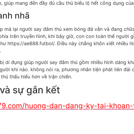
n, giúp mang đến đầy đủ cầu thủ biểu lộ hết công dụng của
anh nhã
áp mà lại người say đắm thú xem bóng đá vẫn và đang chữa 
hía trên truyền hình, khi bây giờ, con con toàn thể người
 https://ae888.futbol/. Điều này chẳng khôn xiết nhiều hì
.
t bị di đụng giúp người say đắm thú gồm nhiều hình dáng kh
người khi nào. không nói ra, phương nhân tiện phát liên đá
thú thấu hiểu hơn về trận chiến.
và sự gắn kết
79.com/huong-dan-dang-ky-tai-khoan-