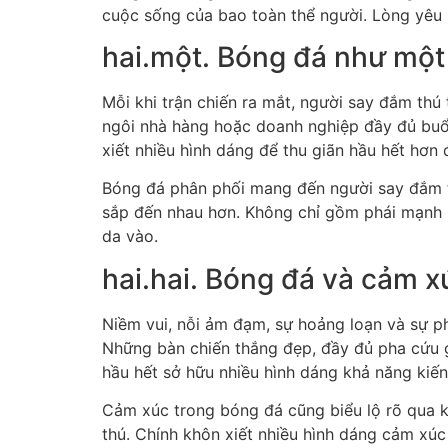
cuộc sống của bao toàn thể người. Lòng yêu b
hai.một. Bóng đá như một 
Mỗi khi trận chiến ra mắt, người say đắm thú
ngôi nhà hàng hoặc doanh nghiệp đầy đủ buổ
xiết nhiều hình dáng để thu giãn hầu hết hơn 
Bóng đá phân phối mang đến người say đắm th
sắp đến nhau hơn. Không chỉ gồm phái mạnh 
da vào.
hai.hai. Bóng đá và cảm x
Niềm vui, nỗi ảm đạm, sự hoảng loạn và sự p
Những bàn chiến thắng đẹp, đầy đủ pha cứu giú
hầu hết sở hữu nhiều hình dáng khả năng kiến
Cảm xúc trong bóng đá cũng biểu lộ rõ qua kh
thú. Chính khôn xiết nhiều hình dáng cảm xú