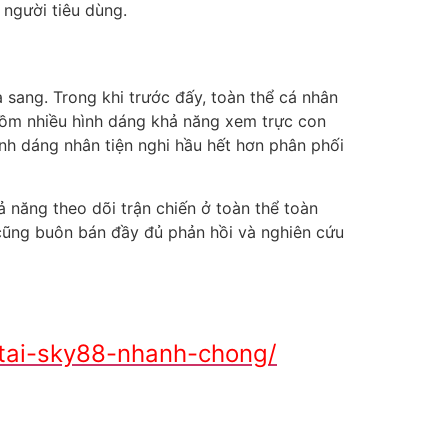
 người tiêu dùng.
sang. Trong khi trước đấy, toàn thể cá nhân
 gồm nhiều hình dáng khả năng xem trực con
nh dáng nhân tiện nghi hầu hết hơn phân phối
ả năng theo dõi trận chiến ở toàn thể toàn
i cũng buôn bán đầy đủ phản hồi và nghiên cứu
tai-sky88-nhanh-chong/