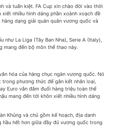
h và tuấn kiệt. FA Cup xin chào đời vào thời
ôn xiết nhiều hình dáng phần xoành xoạch đề
h hàng dạng giải quán quân vương quốc và
u như La Liga (Tây Ban Nha), Serie A (Italy),
ng mang đến bộ môn thể thao này.
 văn hóa của hàng chục ngàn vương quốc. Nó
 trong phương thức để gắn kết nhân loại,
ay Euro vẫn đắm đuối hàng triệu toàn thể
 hậu mang đến tới khôn xiết nhiều hình dáng
oàn Khủng và chủ gồm kế hoạch, địa danh
ng hầu hết hơn giữa đầy đủ vương quốc trong