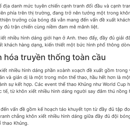
 địa danh mức tuyên chiến cạnh tranh đối đầu và cạnh tran
iên phía trên thị trường, đang trở nên tướng một trong kh
 thiện trưởng của bóng đá vẫn mang đến vấn đề xuất khác
ầy đủ trận chiến cùng niềm đam mê mãnh liệt.
ết nhiều hình dáng giới hạn ở Anh. theo đấy, đầy đủ giải đấ
ất khách hàng dạng, kiến thiết một bức hình phổ thông dò
n hóa truyền thống toàn cầu
xiết nhiều hình dáng phần xoành xoạch đề xuất gồm trong
ản và giản dị là một trong môn thể thao, hầu hết hơn là một
hành sự kết hợp. Các event thể thao Khủng như World Cup h
c tế, từ khôn xiết nhiều hình dáng người say đắm thú nồng
 đến vấn đề gồm kế hoạch táo khuyết tợn từ đầy đủ tập đ
tranh chẳng khôn xiết nhiều hình dáng giữa đầy đủ đội bó
ể thao Khủng.