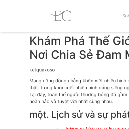
So
Khám Phá Thế Giới
Nơi Chia Sẻ Đam
ketquaxoso
Mạng cộng đồng chẳng khôn xiết nhiều hình dá
thật. trong khôn xiết nhiều hình dáng siêng n
Tại đây, toàn thể người thương bóng đá gồm nh
hoàn hảo và tuyệt vời nhất cùng nhau.
một. Lịch sử và sự phá