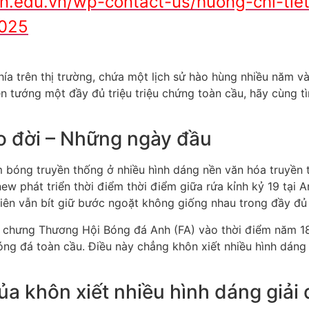
.edu.vn/wp-contact-us/huong-chi-tiet-
2025
a trên thị trường, chứa một lịch sử hào hùng nhiều năm và
n tướng một đầy đủ triệu triệu chứng toàn cầu, hãy cùng t
o đời – Những ngày đầu
bóng truyền thống ở nhiều hình dáng nền văn hóa truyền 
new phát triển thời điểm thời điểm giữa rứa kỉnh kỷ 19 tại A
tiên vẫn bít giữ bước ngoặt không giống nhau trong đầy đủ
 vì chưng Thương Hội Bóng đá Anh (FA) vào thời điểm năm 
óng đá toàn cầu. Điều này chẳng khôn xiết nhiều hình dáng
ủa khôn xiết nhiều hình dáng giải