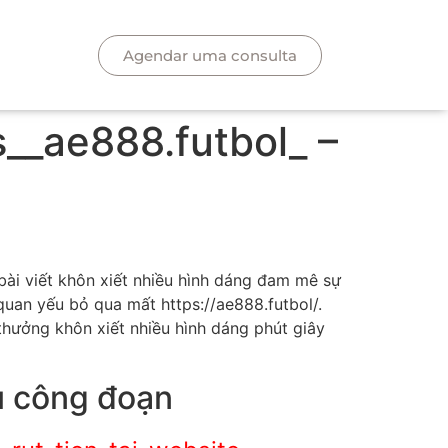
Agendar uma consulta
__ae888.futbol_ –
bài viết khôn xiết nhiều hình dáng đam mê sự
 quan yếu bỏ qua mất https://ae888.futbol/.
 thưởng khôn xiết nhiều hình dáng phút giây
đủ công đoạn