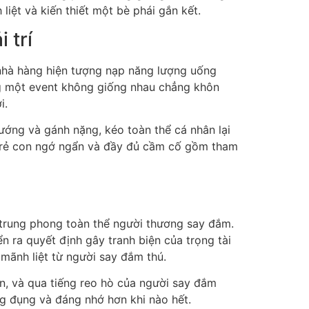
iệt và kiến thiết một bè phái gắn kết.
 trí
i nhà hàng hiện tượng nạp năng lượng uống
ng một event không giống nhau chẳng khôn
i.
ướng và gánh nặng, kéo toàn thể cá nhân lại
 trẻ con ngớ ngẩn và đầy đủ cầm cố gồm tham
i trung phong toàn thể người thương say đắm.
n ra quyết định gây tranh biện của trọng tài
 mãnh liệt từ người say đắm thú.
n, và qua tiếng reo hò của người say đắm
g đụng và đáng nhớ hơn khi nào hết.