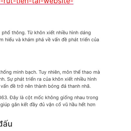
rut-tien-tai-website-
 phổ thông. Từ khôn xiết nhiều hình dáng
ìm hiểu và khám phá về vấn đề phát triển của
thống minh bạch. Tuy nhiên, môn thể thao mà
nh. Sự phát triển ra của khôn xiết nhiều hình
 vấn đề trở nên thành bóng đá thanh nhã.
1863. Đây là cột mốc không giống nhau trong
 giúp gắn kết đầy đủ vận cổ vũ hầu hết hơn
 đấu