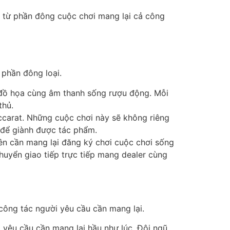
, từ phần đông cuộc chơi mang lại cả công
 phần đông loại.
 đồ họa cùng âm thanh sống rượu động. Mỗi
thủ.
ccarat. Những cuộc chơi này sẽ không riêng
o để giành được tác phẩm.
n cần mang lại đăng ký chơi cuộc chơi sống
uyển giao tiếp trực tiếp mang dealer cùng
công tác người yêu cầu cần mang lại.
 yêu cầu cần mang lại hầu như lúc. Đội ngũ