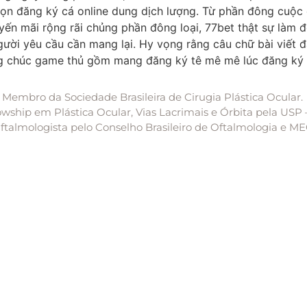
ọn đăng ký cá online dung dịch lượng. Từ phần đông cuộc c
yến mãi rộng rãi chủng phần đông loại, 77bet thật sự làm đế
ười yêu cầu cần mang lại. Hy vọng rằng câu chữ bài viết
ng chúc game thủ gồm mang đăng ký tê mê mê lúc đăng ký t
sitemap.xml
Membro da Sociedade Brasileira de Cirugia Plástica Ocular.
owship em Plástica Ocular, Vias Lacrimais e Órbita pela USP
| @fb882024
ftalmologista pelo Conselho Brasileiro de Oftalmologia e M