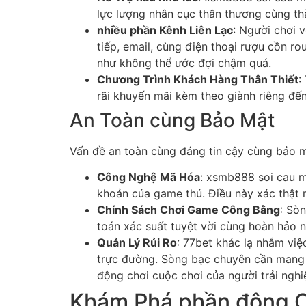
lực lượng nhân cục thân thương cùng th
nhiều phần Kênh Liên Lạc
: Người chơi 
tiếp, email, cùng điện thoại rượu cồn r
như không thể ước đợi chậm quá.
Chương Trình Khách Hàng Thân Thiết
:
rãi khuyến mãi kèm theo giành riêng đ
An Toàn cùng Bảo Mật
Vấn đề an toàn cùng đáng tin cậy cùng bảo mậ
Công Nghệ Mã Hóa
: xsmb888 soi cau m
khoản của game thủ. Điều này xác thật 
Chính Sách Chơi Game Công Bằng
: Sò
toán xác suất tuyệt vời cùng hoàn hảo 
Quản Lý Rủi Ro
: 77bet khác lạ nhắm vi
trực đường. Sòng bạc chuyên cần mang 
động chơi cuộc chơi của người trải nghi
Khám Phá phần đông C