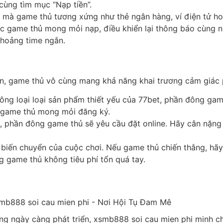
cùng tìm mục “Nạp tiền”.
ng mà game thủ tương xứng như thẻ ngân hàng, ví điện tử h
xác game thủ mong mỏi nạp, điều khiển lại thông báo cùng 
khoảng time ngắn.
n, game thủ vô cùng mang khả năng khai trương cảm giác 
 đông loại loại sản phẩm thiết yếu của 77bet, phần đông g
 game thủ mong mỏi đăng ký.
i, phần đông game thủ sẽ yêu cầu đặt online. Hãy cân nặng 
n biến chuyển của cuộc chơi. Nếu game thủ chiến thắng, hãy
g game thủ không tiêu phí tổn quá tay.
ường ngày càng phát triển, xsmb888 soi cau mien phi minh 