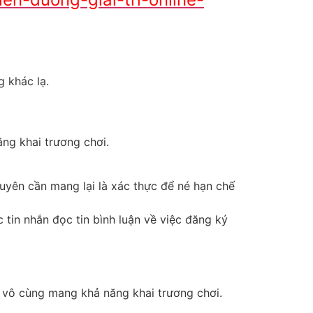
g khác lạ.
ng khai trương chơi.
yên cần mang lại là xác thực để né hạn chế
 tin nhắn đọc tin bình luận về việc đăng ký
ể vô cùng mang khả năng khai trương chơi.