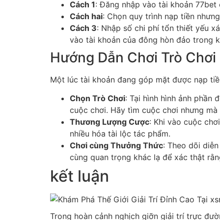
Cách 1
: Đăng nhập vào tài khoản 77bet 
Cách hai
: Chọn quy trình nạp tiền như
Cách 3
: Nhập số chi phí tổn thiết yếu 
vào tài khoản của đông hòn đảo trong 
Hướng Dẫn Chơi Trò Chơi
Một lúc tài khoản đang góp mặt được nạp tiề
Chọn Trò Chơi
: Tại hình hình ảnh phần
cuộc chơi. Hãy tìm cuộc chơi nhưng mà
Thương Lượng Cược
: Khi vào cuộc chơ
nhiều hóa tài lộc tác phẩm.
Chơi cùng Thưởng Thức
: Theo dõi diễ
cùng quan trọng khác lạ để xác thật rằn
kết luận
Trong hoàn cảnh nghịch giỡn giải trí trực đ