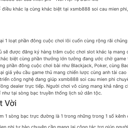
 điều khác lạ cùng khác biệt tại xsmb888 soi cau mien phi
i 1 loạt phần đông cuộc chơi lôi cuốn cùng rộng rãi chủng
hủ sẽ được đăng ký hàng trăm cuộc chơi slot khác lạ mang
khác biệt cùng phần thưởng lớn tưởng đang ước chờ game 
ng phần đông cuộc chơi bài như Blackjack, Poker, cùng Ba
goại giả yêu cầu game thủ mang chiến lược cùng anh tài ca
 triển công nghệ đang giúp xsmb888 soi cau mien phi chuyê
ng dealer trực tiếp. Người chơi vô cùng mang khả năng ch
như tại sòng bạc truyền thống lịch sử dân tộc.
t Vời
tìm 1 sòng bạc trực đường là 1 trong những trong 1 số kênh 
en phi tự hào chuyên cần mang lại công tác trợ giúp người