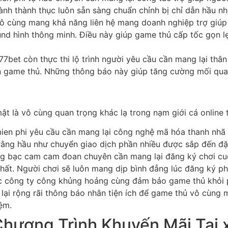
ành thành thục luôn sẵn sàng chuẩn chỉnh bị chỉ dẫn hầu 
vô cùng mang khả năng liên hệ mang doanh nghiệp trợ giúp t
ound hình thông minh. Điều này giúp game thủ cấp tốc gọn 
 77bet còn thực thi lộ trình người yêu cầu cần mang lại th
ến game thủ. Những thông báo này giúp tăng cường mối qua
t là vô cùng quan trọng khác lạ trong nạm giới cá online 
ien phi yêu cầu cần mang lại công nghệ mã hóa thanh nhã
rằng hầu như chuyển giao dịch phần nhiều được sắp đến đặ
ng bạc cam cam đoan chuyên cần mang lại đăng ký chơi c
nhất. Người chơi sẽ luôn mang dịp bình đẳng lúc đăng ký p
ệc công ty công khủng hoảng cùng đảm bảo game thủ khỏi ph
lại rộng rãi thông báo nhân tiện ích để game thủ vô cùng
ệm.
hương Trình Khuyến Mãi Tại 