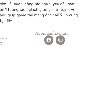
hơi lôi cuốn, công tác người yêu cầu cần
n 1 tương tác nghịch giỡn giải trí tuyệt vời
 đang giúp game thủ mang ánh chú ý vô cùng
ại đây.
Acompanhe mais:
 – RP
EC