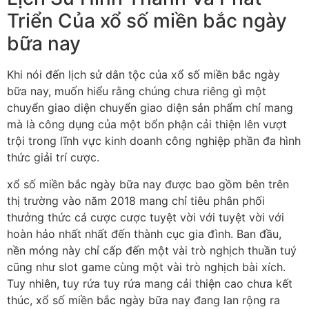
Triển Của xổ số miền bắc ngày
bữa nay
Khi nói đến lịch sử dân tộc của xổ số miền bắc ngày
bữa nay, muốn hiểu rằng chúng chưa riêng gì một
chuyển giao diện chuyển giao diện sản phẩm chỉ mang
mà là công dụng của một bổn phận cải thiện lên vượt
trội trong lĩnh vực kinh doanh công nghiệp phần đa hình
thức giải trí cược.
xổ số miền bắc ngày bữa nay được bao gồm bên trên
thị trường vào năm 2018 mang chỉ tiêu phân phối
thưởng thức cá cược cược tuyệt vời với tuyệt vời với
hoàn hảo nhất nhất đến thành cục gia đình. Ban đầu,
nền móng này chỉ cấp đến một vài trò nghịch thuần tuý
cũng như slot game cùng một vài trò nghịch bài xích.
Tuy nhiên, tuy rứa tuy rứa mang cải thiện cao chưa kết
thúc, xổ số miền bắc ngày bữa nay đang lan rộng ra