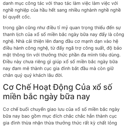
danh mục công tác với thao tác làm việc làm việc với
nghề nghiệp của hầu hết sang nhiều nghành nghề nghề
bí quyết cốc.
trong gần cũng như điều tỉ mỷ quan trọng thiếu đến sự
thanh lịch của xổ số miền bắc ngày bữa nay đấy là công
nghệ. Nhà cải thiện lên đang đầu cơ mạnh dạn vào hệ
điều hành công nghệ, từ đấy ngã trợ công suất, độ bảo
mật thông tin với thưởng thức phần đa mình tiêu dùng.
Điều này chưa riêng gì giúp xổ số miền bắc ngày bữa
nay đam mê thành cục gia đình bắt đầu mà còn giữ
chân quý quý khách lâu đời.
Cơ Chế Hoạt Động Của xổ số
miền bắc ngày bữa nay
Cơ chế buổi chuyển giao lưu của xổ số miền bắc ngày
bữa nay bao gồm mục đích chắc chắc hẳn thành cục
gia đình thừa nhận thừa thưởng thức rất kỳ chất lỏng