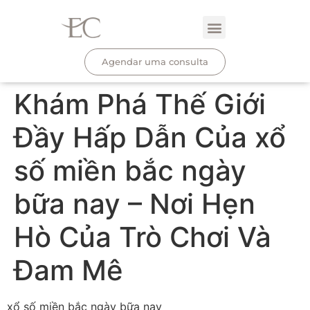
Agendar uma consulta
Khám Phá Thế Giới
Đầy Hấp Dẫn Của xổ
số miền bắc ngày
bữa nay – Nơi Hẹn
Hò Của Trò Chơi Và
Đam Mê
xổ số miền bắc ngày bữa nay