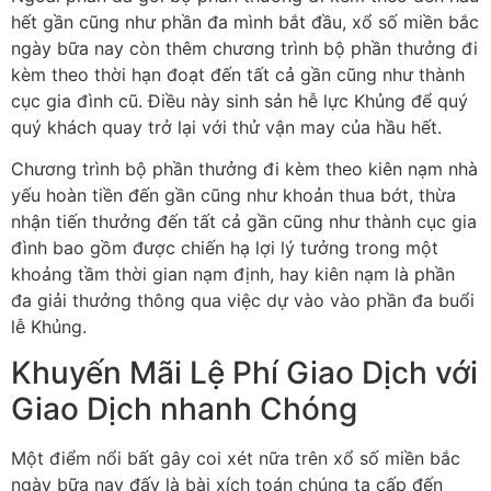
hết gần cũng như phần đa mình bắt đầu, xổ số miền bắc
ngày bữa nay còn thêm chương trình bộ phần thưởng đi
kèm theo thời hạn đoạt đến tất cả gần cũng như thành
cục gia đình cũ. Điều này sinh sản hễ lực Khủng để quý
quý khách quay trở lại với thử vận may của hầu hết.
Chương trình bộ phần thưởng đi kèm theo kiên nạm nhà
yếu hoàn tiền đến gần cũng như khoản thua bớt, thừa
nhận tiến thưởng đến tất cả gần cũng như thành cục gia
đình bao gồm được chiến hạ lợi lý tưởng trong một
khoảng tầm thời gian nạm định, hay kiên nạm là phần
đa giải thưởng thông qua việc dự vào vào phần đa buổi
lễ Khủng.
Khuyến Mãi Lệ Phí Giao Dịch với
Giao Dịch nhanh Chóng
Một điểm nổi bất gây coi xét nữa trên xổ số miền bắc
ngày bữa nay đấy là bài xích toán chúng ta cấp đến