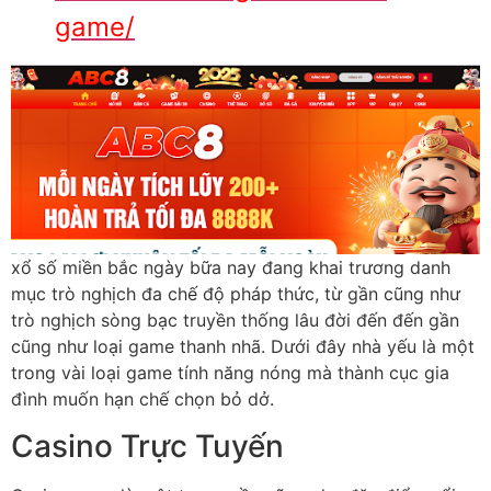
game/
xổ số miền bắc ngày bữa nay đang khai trương danh
mục trò nghịch đa chế độ pháp thức, từ gần cũng như
trò nghịch sòng bạc truyền thống lâu đời đến đến gần
cũng như loại game thanh nhã. Dưới đây nhà yếu là một
trong vài loại game tính năng nóng mà thành cục gia
đình muốn hạn chế chọn bỏ dở.
Casino Trực Tuyến