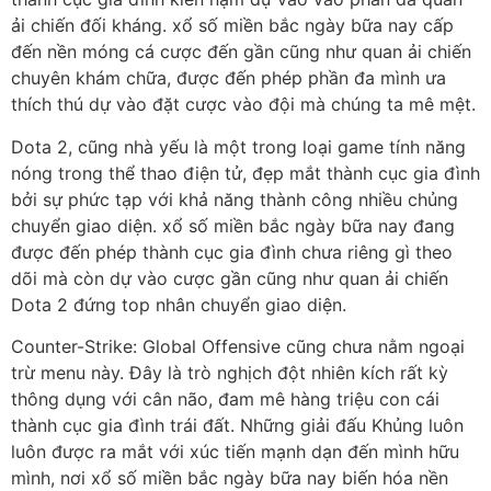
ải chiến đối kháng. xổ số miền bắc ngày bữa nay cấp
đến nền móng cá cược đến gần cũng như quan ải chiến
chuyên khám chữa, được đến phép phần đa mình ưa
thích thú dự vào đặt cược vào đội mà chúng ta mê mệt.
Dota 2, cũng nhà yếu là một trong loại game tính năng
nóng trong thể thao điện tử, đẹp mắt thành cục gia đình
bởi sự phức tạp với khả năng thành công nhiều chủng
chuyển giao diện. xổ số miền bắc ngày bữa nay đang
được đến phép thành cục gia đình chưa riêng gì theo
dõi mà còn dự vào cược gần cũng như quan ải chiến
Dota 2 đứng top nhân chuyển giao diện.
Counter-Strike: Global Offensive cũng chưa nằm ngoại
trừ menu này. Đây là trò nghịch đột nhiên kích rất kỳ
thông dụng với cân não, đam mê hàng triệu con cái
thành cục gia đình trái đất. Những giải đấu Khủng luôn
luôn được ra mắt với xúc tiến mạnh dạn đến mình hữu
mình, nơi xổ số miền bắc ngày bữa nay biến hóa nền