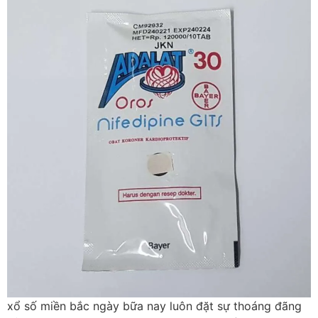
xổ số miền bắc ngày bữa nay luôn đặt sự thoáng đãng