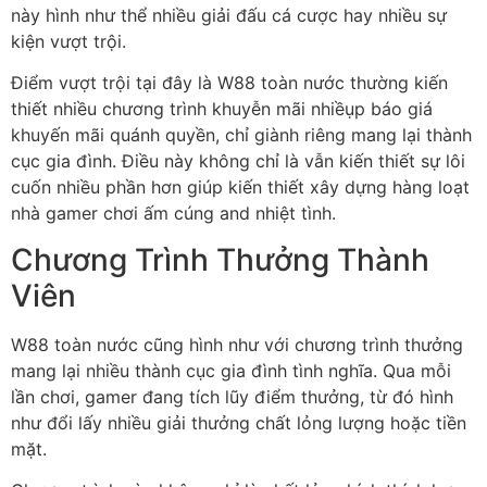
này hình như thể nhiều giải đấu cá cược hay nhiều sự
kiện vượt trội.
Điểm vượt trội tại đây là W88 toàn nước thường kiến
thiết nhiều chương trình khuyễn mãi nhiềụp báo giá
khuyến mãi quánh quyền, chỉ giành riêng mang lại thành
cục gia đình. Điều này không chỉ là vẫn kiến thiết sự lôi
cuốn nhiều phần hơn giúp kiến thiết xây dựng hàng loạt
nhà gamer chơi ấm cúng and nhiệt tình.
Chương Trình Thưởng Thành
Viên
W88 toàn nước cũng hình như với chương trình thưởng
mang lại nhiều thành cục gia đình tình nghĩa. Qua mỗi
lần chơi, gamer đang tích lũy điểm thưởng, từ đó hình
như đổi lấy nhiều giải thưởng chất lỏng lượng hoặc tiền
mặt.