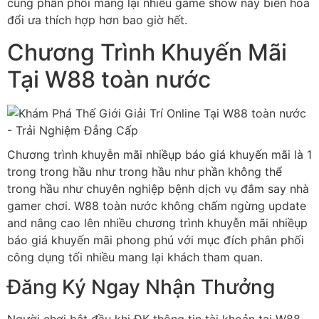
cũng phân phối mang lại nhiều game show này biến hóa
đổi ưa thích hợp hơn bao giờ hết.
Chương Trình Khuyến Mãi
Tại W88 toàn nước
Chương trình khuyễn mãi nhiềụp báo giá khuyến mãi là 1
trong trong hầu như trong hầu như phần không thể
trong hầu như chuyên nghiệp bệnh dịch vụ đắm say nhà
gamer chơi. W88 toàn nước không chấm ngừng update
and nâng cao lên nhiều chương trình khuyễn mãi nhiềụp
báo giá khuyến mãi phong phú với mục đích phân phối
công dụng tối nhiều mang lại khách tham quan.
Đăng Ký Ngay Nhận Thưởng