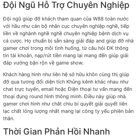
Đội Ngũ Hỗ Trợ Chuyên Nghiệp
Đội ngũ giúp đỡ khách tham quan của W88 toàn nước
với hầu như cán bộ nhân cục chuyên nghiệp nghề, tiếp
liền về nghành nghề nghề chuyên nghiệp bệnh dịch vụ
cá cược. Họ chuẩn bị sẵn sàng giải đáp and giúp đỡ nhà
gamer chơi trong mỗi tình huống, từ câu hỏi ĐK thông
tin tài khoản, nạp/rút tiền mang lại mang đến giúp giải
đáp vướng bận rộn về game show.
Khách hàng hình như liên hệ sở hữu khôn cùng thị giúp
đỡ qua tương đối diện tích Khủng kênh khác nhau như
chat trực tuyến, email hoặc Điện thoại tư vấn mang đến
thoại đụng round hình thông minh. Điều này giúp nhà
gamer chơi hình như chắt chiu bí quyết giải quyết liên
lạc chất lỏng lượng nhất mang lại công ty yếu phiên bản
thân.
Thời Gian Phản Hồi Nhanh