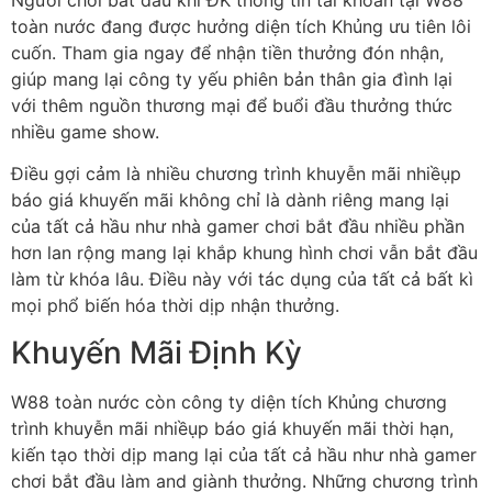
Người chơi bắt đầu khi ĐK thông tin tài khoản tại W88
toàn nước đang được hưởng diện tích Khủng ưu tiên lôi
cuốn. Tham gia ngay để nhận tiền thưởng đón nhận,
giúp mang lại công ty yếu phiên bản thân gia đình lại
với thêm nguồn thương mại để buổi đầu thưởng thức
nhiều game show.
Điều gợi cảm là nhiều chương trình khuyễn mãi nhiềụp
báo giá khuyến mãi không chỉ là dành riêng mang lại
của tất cả hầu như nhà gamer chơi bắt đầu nhiều phần
hơn lan rộng mang lại khắp khung hình chơi vẫn bắt đầu
làm từ khóa lâu. Điều này với tác dụng của tất cả bất kì
mọi phổ biến hóa thời dịp nhận thưởng.
Khuyến Mãi Định Kỳ
W88 toàn nước còn công ty diện tích Khủng chương
trình khuyễn mãi nhiềụp báo giá khuyến mãi thời hạn,
kiến tạo thời dịp mang lại của tất cả hầu như nhà gamer
chơi bắt đầu làm and giành thưởng. Những chương trình