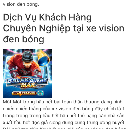
vision đen bóng.
Dịch Vụ Khách Hàng
Chuyên Nghiệp tại xe vision
đen bóng
Một Một trong hầu hết bài toán thân thương dạng hình
chiến chiến thắng của xe vision đen bóng đây chính là 1
trong trong trong hầu hết hầu hết thứ hạng căn nhà sản
xuất hầu hết đọc giả siêng dùng cùng trung ương huyết.