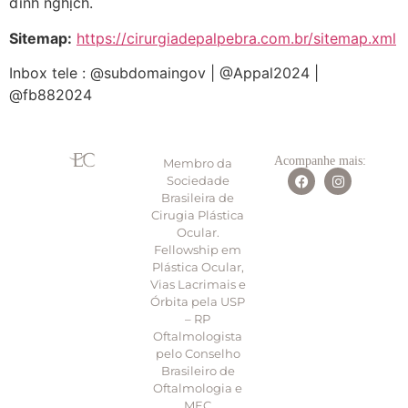
đình nghịch.
Sitemap:
https://cirurgiadepalpebra.com.br/sitemap.xml
Inbox tele : @subdomaingov | @Appal2024 |
@fb882024
Acompanhe mais:
Membro da
Sociedade
Brasileira de
Cirugia Plástica
Ocular.
Fellowship em
Plástica Ocular,
Vias Lacrimais e
Órbita pela USP
– RP
Oftalmologista
pelo Conselho
Brasileiro de
Oftalmologia e
MEC