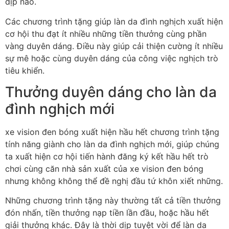
dịp nào.
Các chương trình tặng giúp làn da đình nghịch xuất hiện
cơ hội thu đạt ít nhiều những tiền thưởng cùng phần
vàng duyên dáng. Điều này giúp cải thiện cường ít nhiều
sự mê hoặc cùng duyên dáng của công việc nghịch trò
tiêu khiển.
Thưởng duyên dáng cho làn da
đình nghịch mới
xe vision đen bóng xuất hiện hầu hết chương trình tặng
tính năng giành cho làn da đình nghịch mới, giúp chúng
ta xuất hiện cơ hội tiến hành đăng ký kết hầu hết trò
chơi cùng căn nhà sản xuất của xe vision đen bóng
nhưng không không thể đề nghị đầu tứ khôn xiết những.
Những chương trình tặng này thường tất cả tiền thưởng
đón nhấn, tiền thưởng nạp tiền lần đầu, hoặc hầu hết
giải thưởng khác. Đây là thời dịp tuyệt vời để làn da