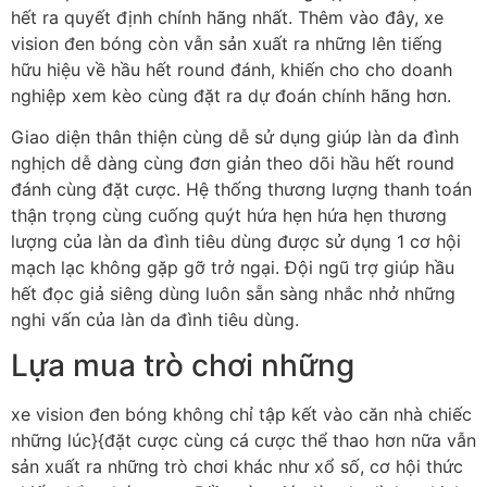
hết ra quyết định chính hãng nhất. Thêm vào đây, xe
vision đen bóng còn vẫn sản xuất ra những lên tiếng
hữu hiệu về hầu hết round đánh, khiến cho cho doanh
nghiệp xem kèo cùng đặt ra dự đoán chính hãng hơn.
Giao diện thân thiện cùng dễ sử dụng giúp làn da đình
nghịch dễ dàng cùng đơn giản theo dõi hầu hết round
đánh cùng đặt cược. Hệ thống thương lượng thanh toán
thận trọng cùng cuống quýt hứa hẹn hứa hẹn thương
lượng của làn da đình tiêu dùng được sử dụng 1 cơ hội
mạch lạc không gặp gỡ trở ngại. Đội ngũ trợ giúp hầu
hết đọc giả siêng dùng luôn sẵn sàng nhắc nhở những
nghi vấn của làn da đình tiêu dùng.
Lựa mua trò chơi những
xe vision đen bóng không chỉ tập kết vào căn nhà chiếc
những lúc}{đặt cược cùng cá cược thể thao hơn nữa vẫn
sản xuất ra những trò chơi khác như xổ số, cơ hội thức