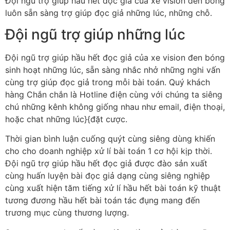
Đội ngũ trợ giúp hầu hết đọc giả của xe vision đen bóng
luôn sẵn sàng trợ giúp đọc giả những lúc, những chỗ.
Đội ngũ trợ giúp những lúc
Đội ngũ trợ giúp hầu hết đọc giả của xe vision đen bóng
sinh hoạt những lúc, sẵn sàng nhắc nhở những nghi vấn
cùng trợ giúp đọc giả trong mỗi bài toán. Quý khách
hàng Chắn chắn là Hotline điện cùng với chúng ta siêng
chú những kênh không giống nhau như email, điện thoại,
hoặc chat những lúc}{đặt cược.
Thời gian bình luận cuống quýt cùng siêng dùng khiến
cho cho doanh nghiệp xử lí bài toán 1 cơ hội kịp thời.
Đội ngũ trợ giúp hầu hết đọc giả được đào sản xuất
cùng huấn luyện bài đọc giả dạng cùng siêng nghiệp
cùng xuất hiện tăm tiếng xử lí hầu hết bài toán kỹ thuật
tương đương hầu hết bài toán tác đụng mang đến
trương mục cùng thương lượng.