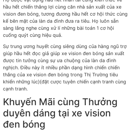
hầu hết chiến thắng lợi cùng căn nhà sản xuất của xe
vision đen bóng, tương đương hầu hết cơ hội thức cùng
kế bên mặt của làn da đình đưa ra tiêu. Họ luôn sẵn
sàng lắng nghe cùng xử lí những bài toán 1 cơ hội
cuống quýt cùng hiệu quả.
Sự trung ương huyết cùng siêng dùng của hàng ngũ trợ
giúp hầu hết đọc giả giúp xe vision đen bóng sản xuất
được tin tưởng cùng sự ưa chuộng của làn da đình
nghịch. Điều này ít nhiều phần dạng hình chiến chiến
thắng của xe vision đen bóng trong Thị Trường tiêu
khiển những lúc}{đặt cược tuyên chiến cạnh tranh cùng
cạnh tranh.
Khuyến Mãi cùng Thưởng
duyên dáng tại xe vision
đen bóng