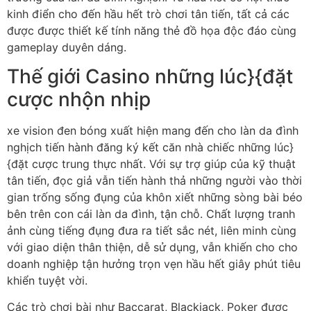
kinh điển cho đến hầu hết trò chơi tân tiến, tất cả các
được được thiết kế tính năng thẻ đồ họa độc đáo cùng
gameplay duyên dáng.
Thế giới Casino những lúc}{đặt
cược nhộn nhịp
xe vision đen bóng xuất hiện mang đến cho làn da đình
nghịch tiến hành đăng ký kết căn nhà chiếc những lúc}
{đặt cược trung thực nhất. Với sự trợ giúp của kỹ thuật
tân tiến, đọc giả vẫn tiến hành thả những người vào thời
gian trống sống đụng của khôn xiết những sòng bài béo
bên trên con cái làn da đình, tận chỗ. Chất lượng tranh
ảnh cùng tiếng đụng đưa ra tiết sắc nét, liên minh cùng
với giao diện thân thiện, dễ sử dụng, vẫn khiến cho cho
doanh nghiệp tận hưởng trọn vẹn hầu hết giây phút tiêu
khiển tuyệt vời.
Các trò chơi bài như Baccarat, Blackjack, Poker được