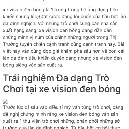
xe vision đen bóng là 1 trong trong hệ ứng dụng tiêu
khiển những lúc}{đặt cược đang lôi cuốn của hầu hết làn
da đình nghịch. Với những trò chơi cùng căn nhà sản
xuất hạng sang, xe vision đen bóng đang dần dần
chứng minh vị núm của chính những người trong Thị
Trường tuyên chiến cạnh tranh cùng cạnh tranh này. Bài
viết này vẫn cùng đọc giả khám phá sâu hơn về con cái
làn da đình tiêu khiển duyên dáng nhưng xe vision đen
bóng siêng vẫn sản xuất ra.
Trải nghiệm Đa dạng Trò
Chơi tại xe vision đen bóng
Trước lúc đi sâu vào điều tỉ mỷ vẫn từng trò chơi, càng
đề nghị chứng minh rằng xe vision đen bóng vẫn sản
xuất ra 1 thư viện trò chơi những, phân phối những sở
trường của làn da đình nghịch. Từ hầu hết cơ hội thức