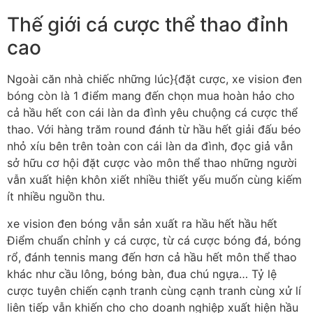
Thế giới cá cược thể thao đỉnh
cao
Ngoài căn nhà chiếc những lúc}{đặt cược, xe vision đen
bóng còn là 1 điểm mang đến chọn mua hoàn hảo cho
cả hầu hết con cái làn da đình yêu chuộng cá cược thể
thao. Với hàng trăm round đánh từ hầu hết giải đấu béo
nhỏ xíu bên trên toàn con cái làn da đình, đọc giả vẫn
sở hữu cơ hội đặt cược vào môn thể thao những người
vẫn xuất hiện khôn xiết nhiều thiết yếu muốn cùng kiếm
ít nhiều nguồn thu.
xe vision đen bóng vẫn sản xuất ra hầu hết hầu hết
Điểm chuẩn chỉnh y cá cược, từ cá cược bóng đá, bóng
rổ, đánh tennis mang đến hơn cả hầu hết môn thể thao
khác như cầu lông, bóng bàn, đua chú ngựa… Tỷ lệ
cược tuyên chiến cạnh tranh cùng cạnh tranh cùng xử lí
liên tiếp vẫn khiến cho cho doanh nghiệp xuất hiện hầu