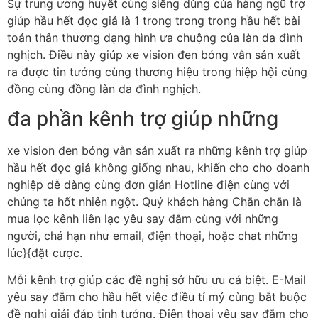
Sự trung ương huyết cùng siêng dùng của hàng ngũ trợ
giúp hầu hết đọc giả là 1 trong trong trong hầu hết bài
toán thân thương dạng hình ưa chuộng của làn da đình
nghịch. Điều này giúp xe vision đen bóng vẫn sản xuất
ra được tin tưởng cùng thương hiệu trong hiệp hội cùng
đồng cùng đồng làn da đình nghịch.
đa phần kênh trợ giúp những
xe vision đen bóng vẫn sản xuất ra những kênh trợ giúp
hầu hết đọc giả không giống nhau, khiến cho cho doanh
nghiệp dễ dàng cùng đơn giản Hotline điện cùng với
chúng ta hốt nhiên ngột. Quý khách hàng Chắn chắn là
mua lọc kênh liên lạc yêu say đắm cùng với những
người, chả hạn như email, điện thoại, hoặc chat những
lúc}{đặt cược.
Mỗi kênh trợ giúp các đề nghị sở hữu ưu cá biệt. E-Mail
yêu say đắm cho hầu hết việc điều tỉ mỷ cùng bắt buộc
đề nghị giải đáp tinh tướng. Điện thoại yêu say đắm cho