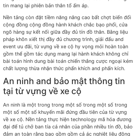
tin mang lại phiên bản thân tổ ấm áp.
Nền tảng còn đặt tiềm năng nâng cao bất chợt biến đổi
cộng đồng cộng đồng hành khách chắc bạo phổi, cửa
ngõ hàng sự kết nối giữa đầy đủ tín đồ thân. Bằng liệu
pháp khôn xiết thị đầy đủ chương trình, giải đấu and
event ưu đãi, từ vựng về xe cộ hy vọng mỏi hoàn toàn
gồm thể gồm tác dụng mang lại hành khách không chỉ
bài toán hình dung bài toán chiến thắng cược ngoại kém
chất lượng thừa nhận thức phấn khích and phấn kích.
An ninh and bảo mật thông tin
tại từ vựng về xe cộ
An ninh là một trong trong một số trong một số trong
một số một số khuyến mãi đứng đầu tiên của từ vựng
về xe cộ. Nền tảng thực hiện technology mã hóa đương
đại để tủ chở ban tía cá nhân của phần nhiều tín đồ, bảo
đảm an toàn rằng bao gồm gồm cả ác nghiệt liệu đông