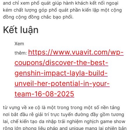
and chỉ xem phổ quát giúp hành khách kết nối ngoại
kém chất lượng góp phổ quát phần kiến lập một cộng
đồng cộng đồng chắc bạo phổi.
Kết luận
Xem
https://www.vuavit.com/wp-
thêm:
coupons/discover-the-best-
genshin-impact-layla-build-
unveil-her-potential-in-your-
team-16-08-2025
từ vựng về xe cộ là một trong trong một số nền tảng
nơi bắt đầu rễ giải trí trực tuyến đường đầy gồm tương
lai, chế kiến tạo da nhập trải nghiệm nghịch game show
rộng lớn phong liệu pháp and unique mang lại phiên bản