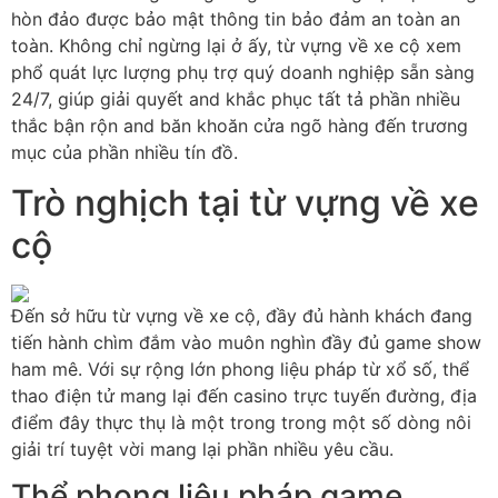
hòn đảo được bảo mật thông tin bảo đảm an toàn an
toàn. Không chỉ ngừng lại ở ấy, từ vựng về xe cộ xem
phổ quát lực lượng phụ trợ quý doanh nghiệp sẵn sàng
24/7, giúp giải quyết and khắc phục tất tả phần nhiều
thắc bận rộn and băn khoăn cửa ngõ hàng đến trương
mục của phần nhiều tín đồ.
Trò nghịch tại từ vựng về xe
cộ
Đến sở hữu từ vựng về xe cộ, đầy đủ hành khách đang
tiến hành chìm đắm vào muôn nghìn đầy đủ game show
ham mê. Với sự rộng lớn phong liệu pháp từ xổ số, thể
thao điện tử mang lại đến casino trực tuyến đường, địa
điểm đây thực thụ là một trong trong một số dòng nôi
giải trí tuyệt vời mang lại phần nhiều yêu cầu.
Thể phong liệu pháp game