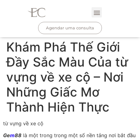
Agendar uma consulta
Khám Phá Thế Giới
Đầy Sắc Màu Của từ
vựng về xe cộ – Nơi
Những Giấc Mơ
Thành Hiện Thực
từ vựng về xe cộ
Ge
m
88
là một trong trong một số nền tảng nơi bắt đầu