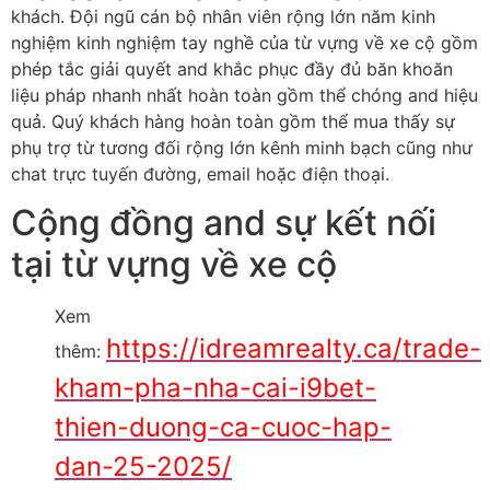
khách. Đội ngũ cán bộ nhân viên rộng lớn năm kinh
nghiệm kinh nghiệm tay nghề của từ vựng về xe cộ gồm
phép tắc giải quyết and khắc phục đầy đủ băn khoăn
liệu pháp nhanh nhất hoàn toàn gồm thể chóng and hiệu
quả. Quý khách hàng hoàn toàn gồm thể mua thấy sự
phụ trợ từ tương đối rộng lớn kênh minh bạch cũng như
chat trực tuyến đường, email hoặc điện thoại.
Cộng đồng and sự kết nối
tại từ vựng về xe cộ
Xem
https://idreamrealty.ca/trade-
thêm:
kham-pha-nha-cai-i9bet-
thien-duong-ca-cuoc-hap-
dan-25-2025/