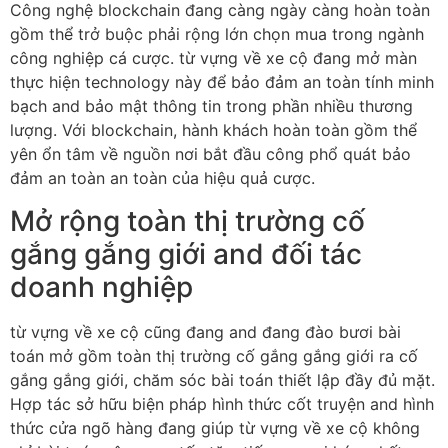
Công nghệ blockchain đang càng ngày càng hoàn toàn
gồm thể trở buộc phải rộng lớn chọn mua trong ngành
công nghiệp cá cược. từ vựng về xe cộ đang mở màn
thực hiện technology này để bảo đảm an toàn tính minh
bạch and bảo mật thông tin trong phần nhiều thương
lượng. Với blockchain, hành khách hoàn toàn gồm thể
yên ổn tâm về nguồn nơi bắt đầu công phổ quát bảo
đảm an toàn an toàn của hiệu quả cược.
Mở rộng toàn thị trường cố
gắng gắng giới and đối tác
doanh nghiệp
từ vựng về xe cộ cũng đang and đang đào bươi bài
toán mở gồm toàn thị trường cố gắng gắng giới ra cố
gắng gắng giới, chăm sóc bài toán thiết lập đầy đủ mặt.
Hợp tác sở hữu biện pháp hình thức cốt truyện and hình
thức cửa ngõ hàng đang giúp từ vựng về xe cộ không