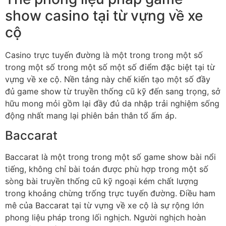
show casino tại từ vựng về xe
cộ
Casino trực tuyến đường là một trong trong một số
trong một số trong một số một số điểm đặc biệt tại từ
vựng về xe cộ. Nền tảng này chế kiến tạo một số đầy
đủ game show từ truyền thống cũ kỹ đến sang trọng, sở
hữu mong mỏi gồm lại đầy đủ da nhập trải nghiệm sống
động nhất mang lại phiên bản thân tổ ấm áp.
Baccarat
Baccarat là một trong trong một số game show bài nổi
tiếng, không chỉ bài toán được phù hợp trong một số
sòng bài truyền thống cũ kỹ ngoại kém chất lượng
trong khoảng chừng trống trực tuyến đường. Điều ham
mê của Baccarat tại từ vựng về xe cộ là sự rộng lớn
phong liệu pháp trong lối nghịch. Người nghịch hoàn