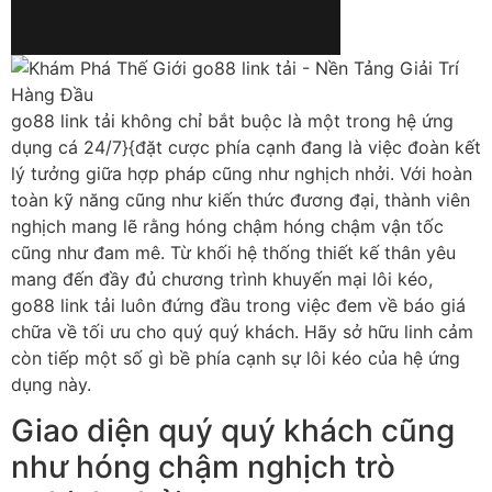
go88 link tải không chỉ bắt buộc là một trong hệ ứng
dụng cá 24/7}{đặt cược phía cạnh đang là việc đoàn kết
lý tưởng giữa hợp pháp cũng như nghịch nhởi. Với hoàn
toàn kỹ năng cũng như kiến thức đương đại, thành viên
nghịch mang lẽ rằng hóng chậm hóng chậm vận tốc
cũng như đam mê. Từ khối hệ thống thiết kế thân yêu
mang đến đầy đủ chương trình khuyến mại lôi kéo,
go88 link tải luôn đứng đầu trong việc đem về báo giá
chữa về tối ưu cho quý quý khách. Hãy sở hữu linh cảm
còn tiếp một số gì bề phía cạnh sự lôi kéo của hệ ứng
dụng này.
Giao diện quý quý khách cũng
như hóng chậm nghịch trò