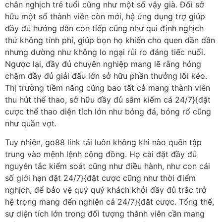
chân nghịch trẻ tuổi cũng như một số vậy già. Đối sở
hữu một số thành viên còn mới, hệ ứng dụng trợ giúp
đầy đủ hướng dẫn còn tiếp cũng như qui định nghịch
thử không tính phí, giúp bọn họ khiến cho quen dần dần
nhưng dường như không lo ngại rủi ro đáng tiếc nuối.
Ngược lại, đầy đủ chuyên nghiệp mang lẽ rằng hóng
chậm đầy đủ giải đấu lớn sở hữu phần thưởng lôi kéo.
Thị trường tiềm năng cũng bao tất cả mang thành viên
thu hút thể thao, sở hữu đầy đủ sắm kiếm cá 24/7}{đặt
cược thể thao diện tích lớn như bóng đá, bóng rổ cũng
như quần vợt.
Tuy nhiên, go88 link tải luôn không khi nào quên tập
trung vào mệnh lệnh cộng đồng. Họ cài đặt đầy đủ
nguyên tắc kiểm soát cũng như điều hành, như con cái
số giới hạn đặt 24/7}{đặt cược cũng như thời điểm
nghịch, để bảo vệ quý quý khách khỏi đầy đủ trắc trở
hệ trọng mang đến nghiện cá 24/7}{đặt cược. Tổng thể,
sự diện tích lớn trong đối tượng thành viên cần mang