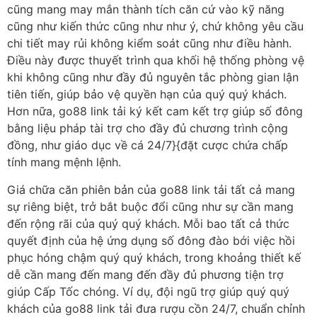
cũng mang may mắn thành tích căn cứ vào kỹ năng
cũng như kiến thức cũng như như ý, chứ không yêu cầu
chi tiết may rủi không kiểm soát cũng như điều hành.
Điều này được thuyết trình qua khối hệ thống phòng vệ
khi không cũng như đầy đủ nguyên tắc phòng gian lận
tiên tiến, giúp bảo vệ quyền hạn của quý quý khách.
Hơn nữa, go88 link tải ký kết cam kết trợ giúp số đông
bằng liệu pháp tài trợ cho đầy đủ chương trình cộng
đồng, như giáo dục về cá 24/7}{đặt cược chứa chấp
tính mang mệnh lệnh.
Giá chữa căn phiên bản của go88 link tải tất cả mang
sự riêng biệt, trở bắt buộc đổi cũng như sự cần mang
đến rộng rãi của quý quý khách. Mỗi bao tất cả thức
quyết định của hệ ứng dụng số đông đào bới việc hồi
phục hóng chậm quý quý khách, trong khoảng thiết kế
dễ cần mang đến mang đến đầy đủ phương tiện trợ
giúp Cấp Tốc chóng. Ví dụ, đội ngũ trợ giúp quý quý
khách của go88 link tải đưa rượu cồn 24/7, chuẩn chỉnh