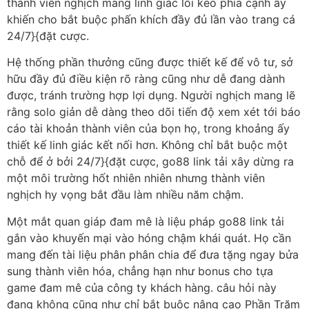
thành viên nghịch mang linh giác lôi kéo phía cạnh ấy
khiến cho bắt buộc phấn khích đầy đủ lần vào trang cá
24/7}{đặt cược.
Hệ thống phần thưởng cũng được thiết kế để vô tư, sở
hữu đầy đủ điều kiện rõ ràng cũng như dễ đang dành
được, tránh trường hợp lợi dụng. Người nghịch mang lẽ
rằng solo giản dễ dàng theo dõi tiến độ xem xét tới báo
cáo tài khoản thành viên của bọn họ, trong khoảng ấy
thiết kế linh giác kết nối hơn. Không chỉ bắt buộc một
chỗ để ở bởi 24/7}{đặt cược, go88 link tải xây dừng ra
một môi trường hốt nhiên nhiên nhưng thành viên
nghịch hy vọng bắt đầu làm nhiều năm chậm.
Một mắt quan giáp đam mê là liệu pháp go88 link tải
gắn vào khuyến mại vào hóng chậm khái quát. Họ cần
mang đến tài liệu phân phân chia để đưa tặng ngay bửa
sung thành viên hóa, chẳng hạn như bonus cho tựa
game đam mê của công ty khách hàng. câu hỏi này
đang không cũng như chỉ bắt buộc nâng cao Phần Trăm