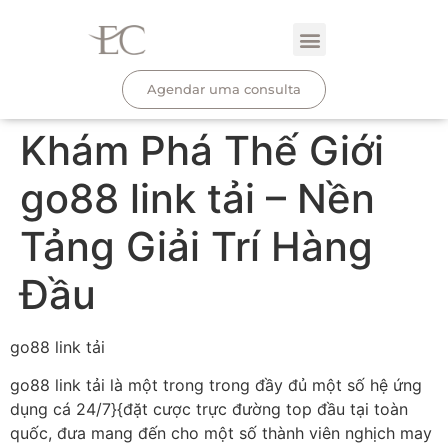
Agendar uma consulta
Khám Phá Thế Giới
go88 link tải – Nền
Tảng Giải Trí Hàng
Đầu
go88 link tải
go88 link tải là một trong trong đầy đủ một số hệ ứng
dụng cá 24/7}{đặt cược trực đường top đầu tại toàn
quốc, đưa mang đến cho một số thành viên nghịch may