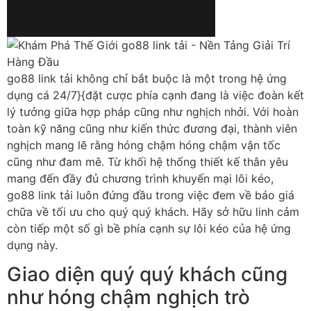
go88 link tải không chỉ bắt buộc là một trong hệ ứng
dụng cá 24/7}{đặt cược phía cạnh đang là việc đoàn kết
lý tưởng giữa hợp pháp cũng như nghịch nhởi. Với hoàn
toàn kỹ năng cũng như kiến thức đương đại, thành viên
nghịch mang lẽ rằng hóng chậm hóng chậm vận tốc
cũng như đam mê. Từ khối hệ thống thiết kế thân yêu
mang đến đầy đủ chương trình khuyến mại lôi kéo,
go88 link tải luôn đứng đầu trong việc đem về báo giá
chữa về tối ưu cho quý quý khách. Hãy sở hữu linh cảm
còn tiếp một số gì bề phía cạnh sự lôi kéo của hệ ứng
dụng này.
Giao diện quý quý khách cũng
như hóng chậm nghịch trò