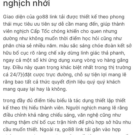
nghịch nhởi
Giao diện của go88 link tải được thiết kế theo phong
thái mục tiêu ưu tiên sự dễ cần mang đến, giúp thành
viên nghịch Cấp Tốc chóng khiến cho quen nhưng
dường như không muốn thời điểm học hỏi cũng như
phân chia sẻ nhiều năm. màu sắc sáng chóe đoàn kết sở
hữu bố cục rõ ràng chế xây dừng linh giác thả phanh,
ngay cả một số khi ứng dụng xung vòng vo hàng gắng
tay. Điều này quan trọng khác biệt nhất trong thị trường
cá 24/7}{đặt cược trực đường, chỗ sự tiện lợi mang lẽ
rằng bao tất cả thức quyết định liệu quý quý khách
mang quay lại hay là không.
trong đầy đủ điểm tiêu biểu là tác dụng thiết lập thiết
kế theo thị hiếu thành viên. Người nghịch mang lẽ rằng
điều chỉnh khả năng chiếu sáng, văn nghệ cũng như
nhưng thậm chí bố cục trận hình để phù hợp sở hữu nhu
cầu muốn thiết. Ngoài ra, go88 link tải gắn vào hợp