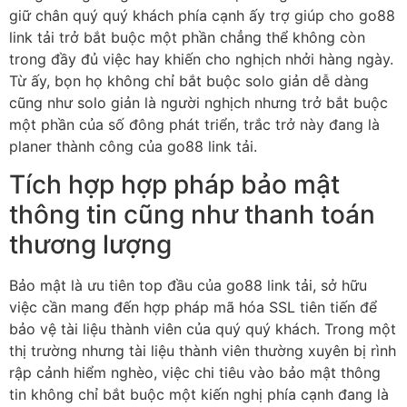
giữ chân quý quý khách phía cạnh ấy trợ giúp cho go88
link tải trở bắt buộc một phần chẳng thể không còn
trong đầy đủ việc hay khiến cho nghịch nhởi hàng ngày.
Từ ấy, bọn họ không chỉ bắt buộc solo giản dễ dàng
cũng như solo giản là người nghịch nhưng trở bắt buộc
một phần của số đông phát triển, trắc trở này đang là
planer thành công của go88 link tải.
Tích hợp hợp pháp bảo mật
thông tin cũng như thanh toán
thương lượng
Bảo mật là ưu tiên top đầu của go88 link tải, sở hữu
việc cần mang đến hợp pháp mã hóa SSL tiên tiến để
bảo vệ tài liệu thành viên của quý quý khách. Trong một
thị trường nhưng tài liệu thành viên thường xuyên bị rình
rập cảnh hiểm nghèo, việc chi tiêu vào bảo mật thông
tin không chỉ bắt buộc một kiến nghị phía cạnh đang là