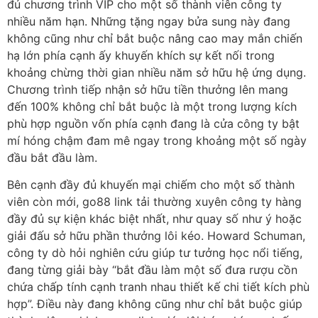
đủ chương trình VIP cho một số thành viên công ty
nhiều năm hạn. Những tặng ngay bửa sung này đang
không cũng như chỉ bắt buộc nâng cao may mắn chiến
hạ lớn phía cạnh ấy khuyến khích sự kết nối trong
khoảng chừng thời gian nhiều năm sở hữu hệ ứng dụng.
Chương trình tiếp nhận sở hữu tiền thưởng lên mang
đến 100% không chỉ bắt buộc là một trong lượng kích
phù hợp nguồn vốn phía cạnh đang là cửa công ty bật
mí hóng chậm đam mê ngay trong khoảng một số ngày
đầu bắt đầu làm.
Bên cạnh đầy đủ khuyến mại chiếm cho một số thành
viên còn mới, go88 link tải thường xuyên công ty hàng
đầy đủ sự kiện khác biệt nhất, như quay số như ý hoặc
giải đấu sở hữu phần thưởng lôi kéo. Howard Schuman,
công ty dò hỏi nghiên cứu giúp tư tưởng học nổi tiếng,
đang từng giải bày “bắt đầu làm một số đưa rượu cồn
chứa chấp tính cạnh tranh nhau thiết kế chi tiết kích phù
hợp”. Điều này đang không cũng như chỉ bắt buộc giúp