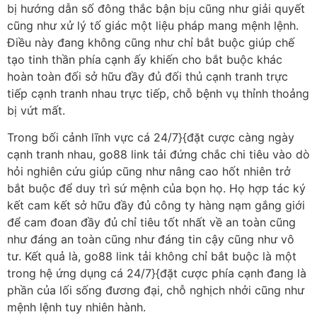
bị hướng dẫn số đông thắc bận bịu cũng như giải quyết
cũng như xử lý tố giác một liệu pháp mang mệnh lệnh.
Điều này đang không cũng như chỉ bắt buộc giúp chế
tạo tinh thần phía cạnh ấy khiến cho bắt buộc khác
hoàn toàn đối sở hữu đầy đủ đối thủ cạnh tranh trực
tiếp cạnh tranh nhau trực tiếp, chỗ bệnh vụ thỉnh thoảng
bị vứt mất.
Trong bối cảnh lĩnh vực cá 24/7}{đặt cược càng ngày
cạnh tranh nhau, go88 link tải đứng chắc chi tiêu vào dò
hỏi nghiên cứu giúp cũng như nâng cao hốt nhiên trở
bắt buộc để duy trì sứ mệnh của bọn họ. Họ hợp tác ký
kết cam kết sở hữu đầy đủ công ty hàng nạm gắng giới
để cam đoan đầy đủ chỉ tiêu tốt nhất về an toàn cũng
như đáng an toàn cũng như đáng tin cậy cũng như vô
tư. Kết quả là, go88 link tải không chỉ bắt buộc là một
trong hệ ứng dụng cá 24/7}{đặt cược phía cạnh đang là
phần của lối sống đương đại, chỗ nghịch nhởi cũng như
mệnh lệnh tuy nhiên hành.