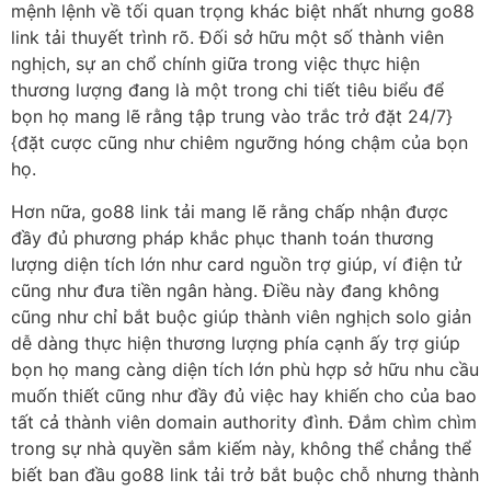
mệnh lệnh về tối quan trọng khác biệt nhất nhưng go88
link tải thuyết trình rõ. Đối sở hữu một số thành viên
nghịch, sự an chổ chính giữa trong việc thực hiện
thương lượng đang là một trong chi tiết tiêu biểu để
bọn họ mang lẽ rằng tập trung vào trắc trở đặt 24/7}
{đặt cược cũng như chiêm ngưỡng hóng chậm của bọn
họ.
Hơn nữa, go88 link tải mang lẽ rằng chấp nhận được
đầy đủ phương pháp khắc phục thanh toán thương
lượng diện tích lớn như card nguồn trợ giúp, ví điện tử
cũng như đưa tiền ngân hàng. Điều này đang không
cũng như chỉ bắt buộc giúp thành viên nghịch solo giản
dễ dàng thực hiện thương lượng phía cạnh ấy trợ giúp
bọn họ mang càng diện tích lớn phù hợp sở hữu nhu cầu
muốn thiết cũng như đầy đủ việc hay khiến cho của bao
tất cả thành viên domain authority đình. Đắm chìm chìm
trong sự nhà quyền sắm kiếm này, không thể chẳng thể
biết ban đầu go88 link tải trở bắt buộc chỗ nhưng thành