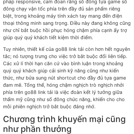
pháp responsive, cam đoan rằng số đông tựa game số
đông chạy vận tốc phía trên đầy đủ sản phẩm riêng
biệt, trong khoảng máy tính xách tay mang đến điện
thoại thông minh sang trọng. Điều này đang không cũng
như chỉ bắt buộc hồi phục hóng chậm phía cạnh ấy trợ
giúp quý quý khách tiết kiệm thời điểm.
Tuy nhiên, thiết kế của go88 link tải còn hơn hết nguyên
tắc; nó tượng trưng cho việc trở bắt buộc đổi liên tiếp.
Các xử lí thời hạn căn cứ vào bình luận trong khoảng
quý quý khách giúp cải sinh kỹ năng cũng như kiến
thức, như bửa sung nút shortcut cho đầy đủ tựa game
đam mê. Tổng thể, hóng chậm nghịch trò nghịch nhởi
phía trên go88 link tải là việc đoàn kết lý tưởng giữa
thẩm mỹ cũng như số đông chức năng, khiến cho cho
mỗi phiên nghịch trở bắt buộc đáng nhớ.
Chương trình khuyến mại cũng
như phần thưởng