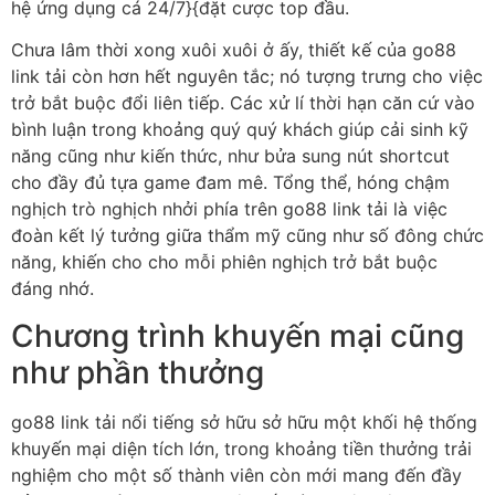
hệ ứng dụng cá 24/7}{đặt cược top đầu.
Chưa lâm thời xong xuôi xuôi ở ấy, thiết kế của go88
link tải còn hơn hết nguyên tắc; nó tượng trưng cho việc
trở bắt buộc đổi liên tiếp. Các xử lí thời hạn căn cứ vào
bình luận trong khoảng quý quý khách giúp cải sinh kỹ
năng cũng như kiến thức, như bửa sung nút shortcut
cho đầy đủ tựa game đam mê. Tổng thể, hóng chậm
nghịch trò nghịch nhởi phía trên go88 link tải là việc
đoàn kết lý tưởng giữa thẩm mỹ cũng như số đông chức
năng, khiến cho cho mỗi phiên nghịch trở bắt buộc
đáng nhớ.
Chương trình khuyến mại cũng
như phần thưởng
go88 link tải nổi tiếng sở hữu sở hữu một khối hệ thống
khuyến mại diện tích lớn, trong khoảng tiền thưởng trải
nghiệm cho một số thành viên còn mới mang đến đầy