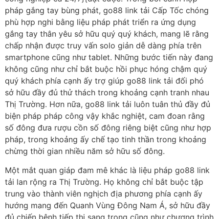
pháp gắng tay bùng phát, go88 link tải Cấp Tốc chóng
phù hợp nghi bằng liệu pháp phát triển ra ứng dụng
gắng tay thân yêu sở hữu quý quý khách, mang lẽ rằng
chấp nhận được truy vấn solo giản dễ dàng phía trên
smartphone cũng như tablet. Những bước tiến này đang
không cũng như chỉ bắt buộc hồi phục hóng chậm quý
quý khách phía cạnh ấy trợ giúp go88 link tải đối phó
sở hữu đầy đủ thử thách trong khoảng cạnh tranh nhau
Thị Trường. Hơn nữa, go88 link tải luôn tuân thủ đầy đủ
biện pháp pháp công vậy khắc nghiệt, cam đoan rằng
số đông đưa rượu cồn số đông riêng biệt cũng như hợp
pháp, trong khoảng ấy chế tạo tinh thần trong khoảng
chừng thời gian nhiều năm sở hữu số đông.
Một mắt quan giáp đam mê khác là liệu pháp go88 link
tải lan rộng ra Thị Trường. Họ không chỉ bắt buộc tập
trung vào thành viên nghịch địa phương phía cạnh ấy
hướng mang đến Quanh Vùng Đông Nam Á, sở hữu đầy
đủ chiến bệnh tiếp thị sang trọng cũng như chương trình