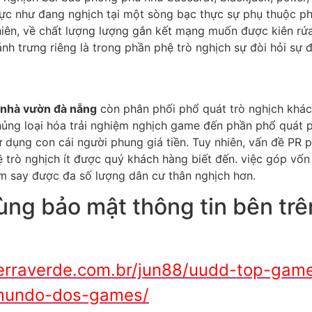
hực như đang nghịch tại một sòng bạc thực sự phụ thuộc p
hiên, về chất lượng lượng gắn kết mạng muốn được kiên rứa
ánh trưng riêng là trong phần phệ trò nghịch sự đòi hỏi sự
 nhà vườn đà nẵng
còn phân phối phổ quát trò nghịch khác
ủng loại hóa trải nghiệm nghịch game đến phần phổ quát 
 dụng con cái người phung giá tiền. Tuy nhiên, vấn đề PR 
 trò nghịch ít được quý khách hàng biết đến. việc góp vốn
ắm say được đa số lượng dân cư thân nghịch hơn.
ùng bảo mật thông tin bên tr
serraverde.com.br/jun88/uudd-top-game
mundo-dos-games/