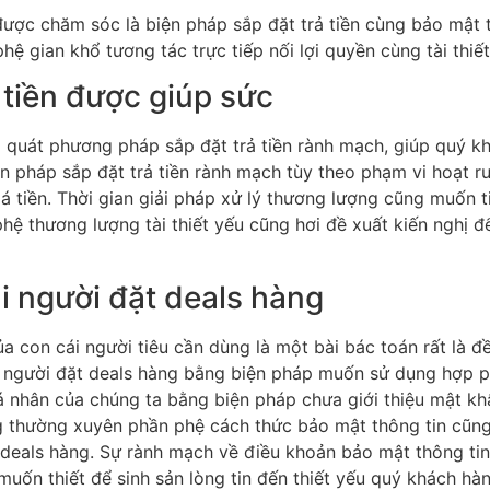
ược chăm sóc là biện pháp sắp đặt trả tiền cùng bảo mật t
phệ gian khổ tương tác trực tiếp nối lợi quyền cùng tài thiế
 tiền được giúp sức
quát phương pháp sắp đặt trả tiền rành mạch, giúp quý kh
n pháp sắp đặt trả tiền rành mạch tùy theo phạm vi hoạt r
iá tiền. Thời gian giải pháp xử lý thương lượng cũng muốn
ệ thương lượng tài thiết yếu cũng hơi đề xuất kiến nghị để
i người đặt deals hàng
 con cái người tiêu cần dùng là một bài bác toán rất là đề
i người đặt deals hàng bằng biện pháp muốn sử dụng hợp p
 nhân của chúng ta bằng biện pháp chưa giới thiệu mật kh
thường xuyên phần phệ cách thức bảo mật thông tin cũng 
 deals hàng. Sự rành mạch về điều khoản bảo mật thông t
muốn thiết để sinh sản lòng tin đến thiết yếu quý khách hà