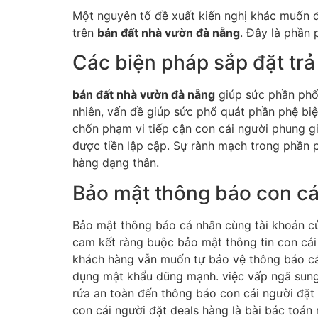
Một nguyên tố đề xuất kiến nghị khác muốn đ
trên
bán đất nhà vườn đà nẵng
. Đây là phần 
Các biện pháp sắp đặt trả
bán đất nhà vườn đà nẵng
giúp sức phần phổ 
nhiên, vấn đề giúp sức phổ quát phần phệ biệ
chốn phạm vi tiếp cận con cái người phung g
được tiền lập cập. Sự rành mạch trong phần ph
hàng dạng thân.
Bảo mật thông báo con cá
Bảo mật thông báo cá nhân cùng tài khoản của
cam kết ràng buộc bảo mật thông tin con cá
khách hàng vẫn muốn tự bảo vệ thông báo cá
dụng mật khẩu dũng mạnh. việc vấp ngã sung 
rứa an toàn đến thông báo con cái người đặt
con cái người đặt deals hàng là bài bác toán 