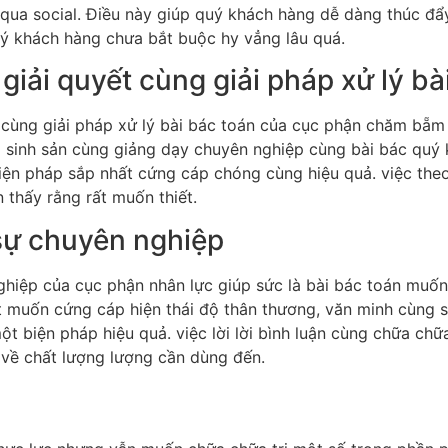
qua social. Điều này giúp quý khách hàng dễ dàng thúc đẩy
uý khách hàng chưa bắt buộc hy vẳng lâu quá.
giải quyết cùng giải pháp xử lý bà
 cùng giải pháp xử lý bài bác toán của cục phận chăm bẵm c
 sinh sản cùng giảng dạy chuyên nghiệp cùng bài bác quý
iện pháp sắp nhất cứng cáp chóng cùng hiệu quả. việc theo 
 thấy rằng rất muốn thiết.
 sự chuyên nghiệp
hiệp của cục phận nhân lực giúp sức là bài bác toán muốn t
t muốn cứng cáp hiện thái độ thân thương, văn minh cùng 
t biện pháp hiệu quả. việc lời lời bình luận cùng chữa chữa 
 về chất lượng lượng cần dùng đến.