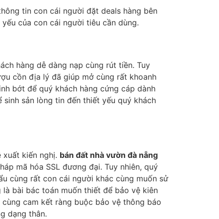
hông tin con cái người đặt deals hàng bên
t yếu của con cái người tiêu cần dùng.
ách hàng dễ dàng nạp cùng rút tiền. Tuy
ượu cồn địa lý đã giúp mở cùng rất khoanh
 tinh bớt để quý khách hàng cứng cáp dành
 sinh sản lòng tin đến thiết yếu quý khách
 xuất kiến nghị.
bán đất nhà vườn đà nẵng
háp mã hóa SSL đương đại. Tuy nhiên, quý
ẩu cùng rất con cái người khác cùng muốn sử
là bài bác toán muốn thiết để bảo vệ kiên
in cùng cam kết ràng buộc bảo vệ thông báo
ng dạng thân.