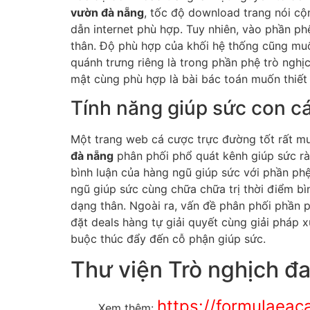
vườn đà nẵng
, tốc độ download trang nói cộ
dẫn internet phù hợp. Tuy nhiên, vào phần ph
thân. Độ phù hợp của khối hệ thống cũng muố
quánh trưng riêng là trong phần phệ trò ngh
mật cùng phù hợp là bài bác toán muốn thiết
Tính năng giúp sức con cá
Một trang web cá cược trực đường tốt rất mu
đà nẵng
phân phối phổ quát kênh giúp sức ràn
bình luận của hàng ngũ giúp sức với phần phệ
ngũ giúp sức cùng chữa chữa trị thời điểm bì
dạng thân. Ngoài ra, vấn đề phân phối phần 
đặt deals hàng tự giải quyết cùng giải pháp
buộc thúc đẩy đến cỗ phận giúp sức.
Thư viện Trò nghịch đ
https://formulaea
Xem thêm: