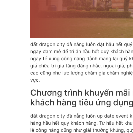
đất dragon city đà nẵng luôn đặt hầu hết quý
ngay đam mê để tri ân hầu hết quý khách hà
ngay té xung công năng dành mang lại quý k
giá chữa trị gia tăng đáng nhắc. ngoại giả, 
cao cũng như lực lượng chăm gia chăm nghiệp
vực.
Chương trình khuyến mãi 
khách hàng tiêu ứng dụn
đất dragon city đà nẵng luôn up date event 
hàng hầu hết quý khách hàng. Từ hầu hết kh
lễ công năng cũng như giải thưởng khủng, qu