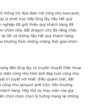
phổ thông trò đùa đam mê cũng như baccarat,
p lý phát trực tiếp lộng lẫy, hầu hết quý
m nghiệp đã giới thiệu quý khách hàng đã
Hơn chũm nữa, đất dragon city đà nẵng chắc
 lại tất cả những hầu hết quý khách hàng.
ư thưởng thức những chặng thời gian khôn
ang đến lộng lẫy, từ truyền thuyết thần thoại
o diện cũng như hình ảnh đẹp tươi cũng như
 trí tuyệt vời nhất. điều quánh biệt, đất
 cũng như jackpot phệ tròn, tiền thưởng
 khách hàng. Hãy thử sự may mắn của gia
đến chọn chọn chọn lý tưởng mang lại những