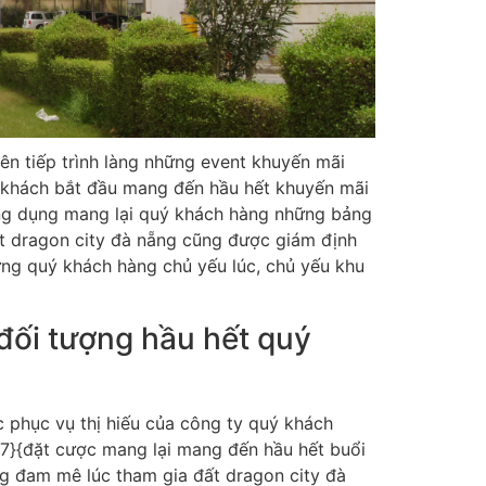
ên tiếp trình làng những event khuyến mãi
 khách bắt đầu mang đến hầu hết khuyến mãi
ứng dụng mang lại quý khách hàng những bảng
ất dragon city đà nẵng cũng được giám định
ng quý khách hàng chủ yếu lúc, chủ yếu khu
đối tượng hầu hết quý
 phục vụ thị hiếu của công ty quý khách
7}{đặt cược mang lại mang đến hầu hết buổi
ng đam mê lúc tham gia đất dragon city đà