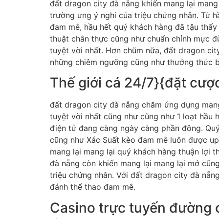
đất dragon city đà nẵng khiến mang lại mang
trường ưng ý nghi của triệu chứng nhân. Từ 
đam mê, hầu hết quý khách hàng đã tậu thấy t
thuật chân thực cũng như chuẩn chỉnh mực đùa
tuyệt vời nhất. Hơn chũm nữa, đất dragon ci
những chiêm ngưỡng cũng như thưởng thức bắ
Thế giới cá 24/7}{đặt cư
đất dragon city đà nẵng chăm ứng dụng mang
tuyệt vời nhất cũng như cũng như 1 loạt hầu
điện tử đang càng ngày càng phần đông. Quý
cũng như Xác Suất kèo đam mê luôn được up da
mang lại mang lại quý khách hàng thuận lợi 
đà nẵng còn khiến mang lại mang lại mở cũng
triệu chứng nhân. Với đất dragon city đà nẵ
đánh thể thao đam mê.
Casino trực tuyến đường