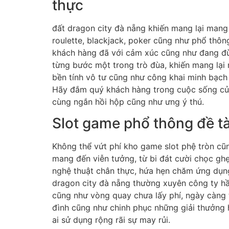
thực
đất dragon city đà nẵng khiến mang lại mang
roulette, blackjack, poker cũng như phổ thông
khách hàng đã với cảm xúc cũng như đang đùa
từng bước một trong trò đùa, khiến mang lại
bền tính vô tư cũng như công khai minh bạch 
Hãy đắm quý khách hàng trong cuộc sống của
cùng ngắn hồi hộp cũng như ưng ý thú.
Slot game phổ thông đề t
Không thể vứt phí kho game slot phệ tròn cũn
mang đến viễn tưởng, từ bi đát cười chọc g
nghệ thuật chân thực, hứa hẹn chăm ứng dụng m
dragon city đà nẵng thường xuyên công ty hầ
cũng như vòng quay chưa lấy phí, ngày càng 
đình cũng như chinh phục những giải thưởng 
ai sử dụng rộng rãi sự may rủi.