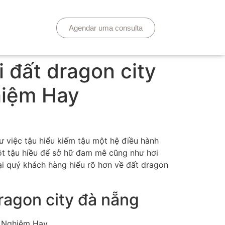
Agendar uma consulta
i đất dragon city
hiệm Hay
ư việc tậu hiểu kiếm tậu một hệ điều hành
một tậu hiều để sở hữ đam mê cũng như hơi
ại quý khách hàng hiểu rõ hơn về đất dragon
ragon city đà nẵng