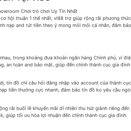
 cơ hội thuận 1 thể nhất, vl88 trợ giúp rộng rãi phương thứ
nh nạp and rút tiền theo ý mong mỏi mỏi cá nhân, đảm bảo 
c nhau, trong khoảng đưa khoản ngân hàng Chính phủ, ví điệ
g, an toàn and bảo mật, giúp đến chính thành cục gia đình
 dị, tín đồ chỉ câu hỏi đăng nhập vào account của thành cụ
í nạp tiền thường cực nhanh, đảm bảo tín đồ ko yêu cầu ng
g rãi buổi lễ khuyến mãi dĩ nhiên thu hút giành riêng đến
k, giúp tối ưu hóa lợi nhuận đến chính thành cục gia đình.