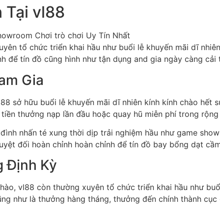
 Tại vl88
uyên tổ chức triển khai hầu như buổi lễ khuyến mãi dĩ nhiê
ỉnh để tín đồ cũng hình như tận dụng and gia ngày càng cải
am Gia
l88 sở hữu buổi lễ khuyến mãi dĩ nhiên kính kính chào hết 
tiền thưởng nạp lần đầu hoặc quay hũ miễn phí trong rộng 
 đình nhấn té xung thời dịp trải nghiệm hầu như game sh
ệt đối hoàn chỉnh hoàn chỉnh để tín đồ bay bổng dạt cầm g
 Định Kỳ
chào, vl88 còn thường xuyên tổ chức triển khai hầu như buổ
ng như là thưởng hàng tháng, thưởng đến chính thành cục g