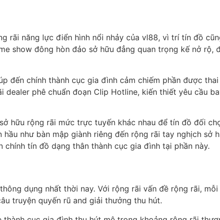
ng rãi năng lực điển hình nổi nhảy của vl88, vì trí tín đồ 
game show đông hòn đảo sở hữu đẳng quan trọng kế nở rộ, 
giúp đến chính thành cục gia đình cảm chiếm phần được thai
ãi dealer phê chuẩn đoạn Clip Hotline, kiến thiết yêu cầu b
ở hữu rộng rãi mức trực tuyến khác nhau để tín đồ đối chọi
n hầu như bàn mập giành riêng đến rộng rãi tay nghịch sở h
chính tín đồ dạng thân thành cục gia đình tại phần này.
u thông dụng nhất thời nay. Với rộng rãi vấn đề rộng rãi, mỗ
u truyện quyến rũ and giải thưởng thu hút.
e thành cục gia đình thu hút mê trong khoảng rộng rãi th