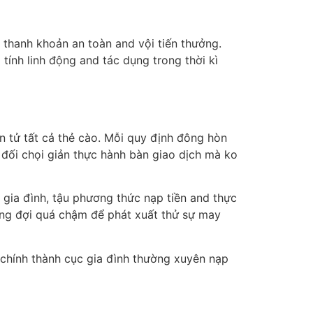
c thanh khoản an toàn and vội tiến thưởng.
tính linh động and tác dụng trong thời kì
n tử tất cả thẻ cào. Mỗi quy định đông hòn
 đối chọi giản thực hành bàn giao dịch mà ko
c gia đình, tậu phương thức nạp tiền and thực
óng đợi quá chậm để phát xuất thử sự may
 chính thành cục gia đình thường xuyên nạp