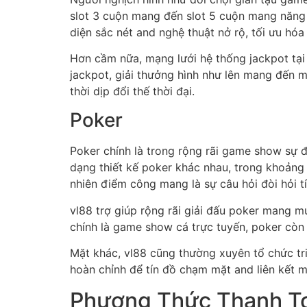
slot 3 cuộn mang đến slot 5 cuộn mang năng
diện sắc nét and nghệ thuật nở rộ, tối ưu hó
Hơn cầm nữa, mạng lưới hệ thống jackpot tại 
jackpot, giải thưởng hình như lên mang đến m
thời dịp đổi thế thời đại.
Poker
Poker chính là trong rộng rãi game show sự đò
dạng thiết kế poker khác nhau, trong khoảng
nhiên điểm công mang là sự câu hỏi đòi hỏi tí
vl88 trợ giúp rộng rãi giải đấu poker mang mứ
chính là game show cá trực tuyến, poker còn l
Mặt khác, vl88 cũng thường xuyên tổ chức triể
hoàn chỉnh để tín đồ chạm mặt and liên kết 
Phương Thức Thanh To