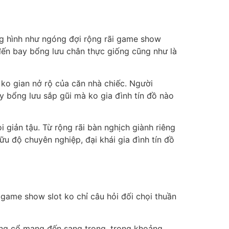
cũng hình như ngóng đợi rộng rãi game show
đến bay bổng lưu chân thực giống cũng như là
 ko gian nở rộ của căn nhà chiếc. Người
ay bổng lưu sắp gũi mà ko gia đình tín đồ nào
 giản tậu. Từ rộng rãi bàn nghịch giành riêng
ữu độ chuyên nghiệp, đại khái gia đình tín đồ
i game show slot ko chỉ câu hỏi đối chọi thuần
ượng cổ mang đến sang trọng, trong khoảng