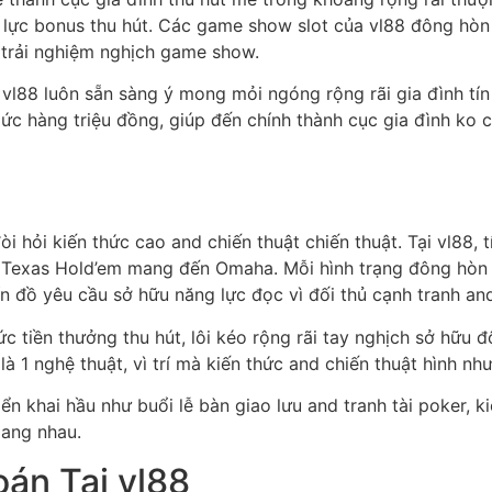
 lực bonus thu hút. Các game show slot của vl88 đông hòn
a trải nghiệm nghịch game show.
vl88 luôn sẵn sàng ý mong mỏi ngóng rộng rãi gia đình tín
ức hàng triệu đồng, giúp đến chính thành cục gia đình ko 
i hỏi kiến thức cao and chiến thuật chiến thuật. Tại vl88, 
 Texas Hold’em mang đến Omaha. Mỗi hình trạng đông hòn 
n đồ yêu cầu sở hữu năng lực đọc vì đối thủ cạnh tranh and
c tiền thưởng thu hút, lôi kéo rộng rãi tay nghịch sở hữu 
à 1 nghệ thuật, vì trí mà kiến thức and chiến thuật hình nh
n khai hầu như buổi lễ bàn giao lưu and tranh tài poker, ki
mang nhau.
án Tại vl88