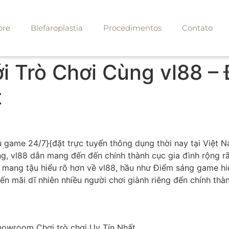
bre
Blefaroplastia
Procedimentos
Contato
 Trò Chơi Cùng vl88 – 
t
̀u game 24/7}{đặt trực tuyến thông dụng thời nay tại Việt 
ng, vl88 dẫn mang đến đến chính thành cục gia đình rộng rã
g mang tậu hiểu rõ hơn về vl88, hầu như Điểm sáng game hi
 mãi dĩ nhiên nhiều người chơi giành riêng đến chính thàn