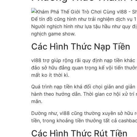
Để tín đồ cũng hình như trải nghiệm dịch vụ 1
Người nghịch hình như lựa tậu hầu như quy đị
nghịch game show.
Các Hình Thức Nạp Tiền
vl88 trợ giúp rộng rãi quy định nạp tiền khá
đảo sở hữu đẳng quan trọng kế vội tiến thưởn
mất ko ít thời kì.
Quá trình nạp tiền khá đối chọi giản and giản
hành theo hướng dẫn. Thời gian cơ hội xử tr
mắn.
Dường như, vl88 cũng thường xuyên sở hữu rộn
tiền, trong khoảng tiền thưởng tất cả cashbac
Các Hình Thức Rút Tiền