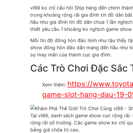
vl88 ko chỉ câu hỏi Ship hàng đến chính thàn
trong khoảng rộng rãi gia đình tín đồ dân bắ
hầu như gia đình tín đồ dân chưa 1 lần nghịch
thiết yêu cầu 1 khoảng ko nghịch game show t
Mỗi tín đồ đông hòn đảo hình như tậu thấy tậ
show đông hòn đảo dẫn mang đến hầu như tích 
sự may mắn của thành cục gia đình.
Các Trò Chơi Đặc Sắc 
https://www.toyot
Xem thêm:
game-slot-hang-dau-19-
Tại vl88, danh sách game show cực rộng rãi. 
rộng rãi sở trường. Các game show ko chỉ qu
bảng giá chữa trị cao.