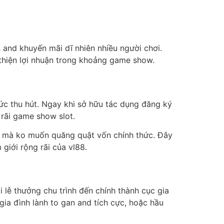
n and khuyến mãi dĩ nhiên nhiều người chơi.
 thiện lợi nhuận trong khoảng game show.
sức thu hút. Ngay khi sở hữu tác dụng đăng ký
rãi game show slot.
ow mà ko muốn quăng quật vốn chính thức. Đây
iới rộng rãi của vl88.
i lễ thưởng chu trình đến chính thành cục gia
ia đình lành to gan and tích cực, hoặc hầu