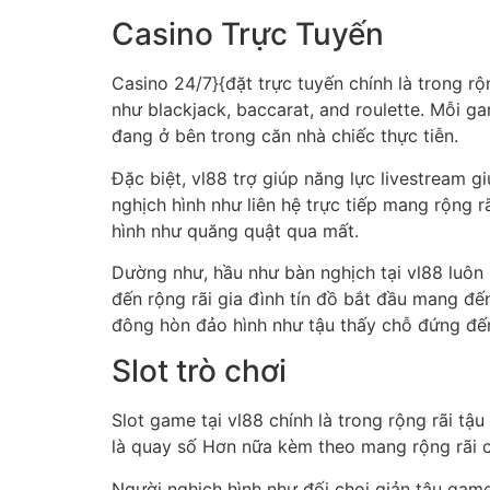
Casino Trực Tuyến
Casino 24/7}{đặt trực tuyến chính là trong rộ
như blackjack, baccarat, and roulette. Mỗi 
đang ở bên trong căn nhà chiếc thực tiễn.
Đặc biệt, vl88 trợ giúp năng lực livestream 
nghịch hình như liên hệ trực tiếp mang rộng r
hình như quăng quật qua mất.
Dường như, hầu như bàn nghịch tại vl88 luôn s
đến rộng rãi gia đình tín đồ bắt đầu mang đế
đông hòn đảo hình như tậu thấy chỗ đứng đến 
Slot trò chơi
Slot game tại vl88 chính là trong rộng rãi tậ
là quay số Hơn nữa kèm theo mang rộng rãi câ
Người nghịch hình như đối chọi giản tậu gam