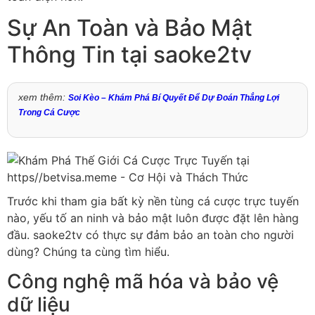
Sự An Toàn và Bảo Mật
Thông Tin tại saoke2tv
xem thêm:
Soi Kèo – Khám Phá Bí Quyết Để Dự Đoán Thắng Lợi
Trong Cá Cược
Trước khi tham gia bất kỳ nền tùng cá cược trực tuyến
nào, yếu tố an ninh và bảo mật luôn được đặt lên hàng
đầu. saoke2tv có thực sự đảm bảo an toàn cho người
dùng? Chúng ta cùng tìm hiểu.
Công nghệ mã hóa và bảo vệ
dữ liệu