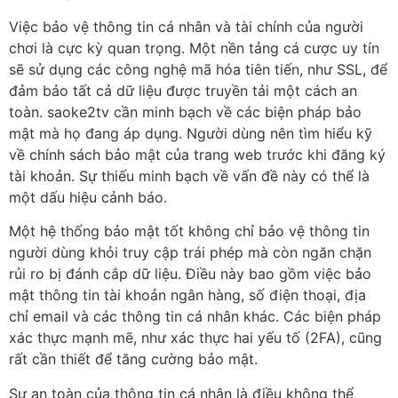
Việc bảo vệ thông tin cá nhân và tài chính của người
chơi là cực kỳ quan trọng. Một nền tảng cá cược uy tín
sẽ sử dụng các công nghệ mã hóa tiên tiến, như SSL, để
đảm bảo tất cả dữ liệu được truyền tải một cách an
toàn. saoke2tv cần minh bạch về các biện pháp bảo
mật mà họ đang áp dụng. Người dùng nên tìm hiểu kỹ
về chính sách bảo mật của trang web trước khi đăng ký
tài khoản. Sự thiếu minh bạch về vấn đề này có thể là
một dấu hiệu cảnh báo.
Một hệ thống bảo mật tốt không chỉ bảo vệ thông tin
người dùng khỏi truy cập trái phép mà còn ngăn chặn
rủi ro bị đánh cắp dữ liệu. Điều này bao gồm việc bảo
mật thông tin tài khoản ngân hàng, số điện thoại, địa
chỉ email và các thông tin cá nhân khác. Các biện pháp
xác thực mạnh mẽ, như xác thực hai yếu tố (2FA), cũng
rất cần thiết để tăng cường bảo mật.
Sự an toàn của thông tin cá nhân là điều không thể