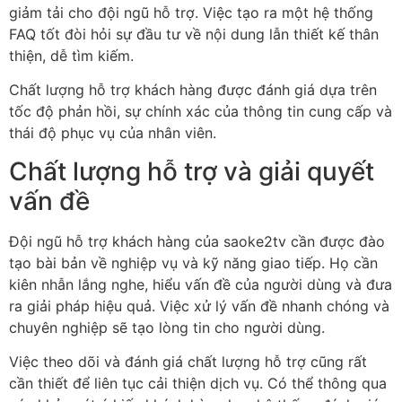
giảm tải cho đội ngũ hỗ trợ. Việc tạo ra một hệ thống
FAQ tốt đòi hỏi sự đầu tư về nội dung lẫn thiết kế thân
thiện, dễ tìm kiếm.
Chất lượng hỗ trợ khách hàng được đánh giá dựa trên
tốc độ phản hồi, sự chính xác của thông tin cung cấp và
thái độ phục vụ của nhân viên.
Chất lượng hỗ trợ và giải quyết
vấn đề
Đội ngũ hỗ trợ khách hàng của saoke2tv cần được đào
tạo bài bản về nghiệp vụ và kỹ năng giao tiếp. Họ cần
kiên nhẫn lắng nghe, hiểu vấn đề của người dùng và đưa
ra giải pháp hiệu quả. Việc xử lý vấn đề nhanh chóng và
chuyên nghiệp sẽ tạo lòng tin cho người dùng.
Việc theo dõi và đánh giá chất lượng hỗ trợ cũng rất
cần thiết để liên tục cải thiện dịch vụ. Có thể thông qua