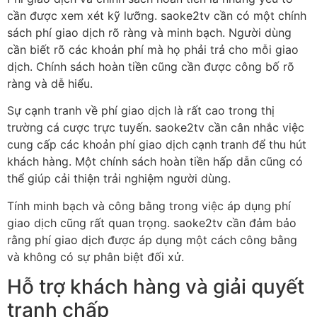
cần được xem xét kỹ lưỡng. saoke2tv cần có một chính
sách phí giao dịch rõ ràng và minh bạch. Người dùng
cần biết rõ các khoản phí mà họ phải trả cho mỗi giao
dịch. Chính sách hoàn tiền cũng cần được công bố rõ
ràng và dễ hiểu.
Sự cạnh tranh về phí giao dịch là rất cao trong thị
trường cá cược trực tuyến. saoke2tv cần cân nhắc việc
cung cấp các khoản phí giao dịch cạnh tranh để thu hút
khách hàng. Một chính sách hoàn tiền hấp dẫn cũng có
thể giúp cải thiện trải nghiệm người dùng.
Tính minh bạch và công bằng trong việc áp dụng phí
giao dịch cũng rất quan trọng. saoke2tv cần đảm bảo
rằng phí giao dịch được áp dụng một cách công bằng
và không có sự phân biệt đối xử.
Hỗ trợ khách hàng và giải quyết
tranh chấp