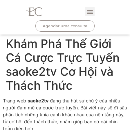
Agendar uma consulta
Khám Phá Thế Giới
Cá Cược Trực Tuyến
saoke2tv Cơ Hội và
Thách Thức
Trang web
saoke2tv
đang thu hút sự chú ý của nhiều
người đam mê cá cược trực tuyến. Bài viết này sẽ đi sâu
phân tích những khía cạnh khác nhau của nền tảng này,
từ cơ hội đến thách thức, nhằm giúp bạn có cái nhìn
toàn diện hơn.