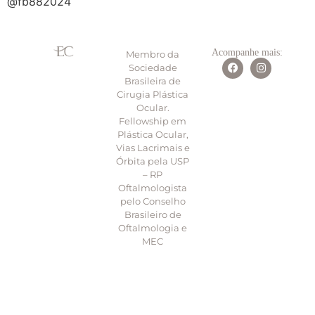
@fb882024
Acompanhe mais:
Membro da
Sociedade
Brasileira de
Cirugia Plástica
Ocular.
Fellowship em
Plástica Ocular,
Vias Lacrimais e
Órbita pela USP
– RP
Oftalmologista
pelo Conselho
Brasileiro de
Oftalmologia e
MEC