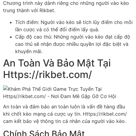
Chương trình này dành riêng cho những người vào kèo
trung thành với Rikbet.
Tích điểm: Người vào kèo sẽ tích lũy điểm cho mỗi
lần cược và có thể đổi điểm lấy quà.
Cấp độ cao thủ: Những người vào kèo đạt cấp độ
cao thủ sẽ nhận được nhiều quyền lợi đặc biệt và
khuyến mãi.
An Toàn Và Bảo Mật Tại
Https://rikbet.com/
An toàn và đảm bảo an toàn luôn là vấn đề hàng đầu
khi chốt kèo mạng cá cược uy tín. Https://rikbet.com/
cam kết bảo vệ thông tin cá nhân của người vào kèo.
Chính Sách Bảo Mật