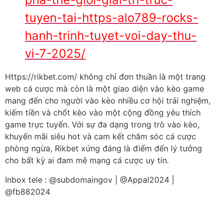
tuyen-tai-https-alo789-rocks-
hanh-trinh-tuyet-voi-day-thu-
vi-7-2025/
Https://rikbet.com/ không chỉ đơn thuần là một trang
web cá cược mà còn là một giao diện vào kèo game
mang đến cho người vào kèo nhiều cơ hội trải nghiệm,
kiếm tiền và chốt kèo vào một cộng đồng yêu thích
game trực tuyến. Với sự đa dạng trong trò vào kèo,
khuyến mãi siêu hot và cam kết chăm sóc cá cược
phòng ngừa, Rikbet xứng đáng là điểm đến lý tưởng
cho bất kỳ ai đam mê mạng cá cược uy tín.
Inbox tele : @subdomaingov | @Appal2024 |
@fb882024