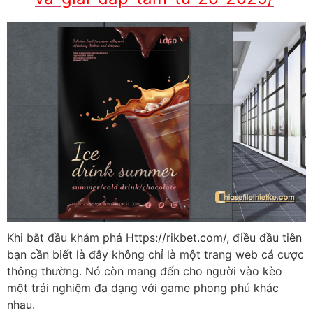
Khi bắt đầu khám phá Https://rikbet.com/, điều đầu tiên
bạn cần biết là đây không chỉ là một trang web cá cược
thông thường. Nó còn mang đến cho người vào kèo
một trải nghiệm đa dạng với game phong phú khác
nhau.