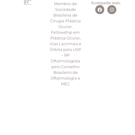
Acompanhe mais:
Membro da
Sociedade
Brasileira de
Cirugia Plástica
Ocular.
Fellowship em
Plástica Ocular,
Vias Lacrimais e
Órbita pela USP
– RP
Oftalmologista
pelo Conselho
Brasileiro de
Oftalmologia e
MEC