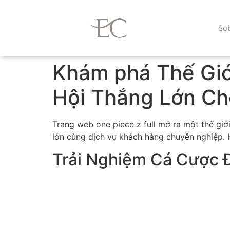
So
Khám phá Thế Giới
Hội Thắng Lớn Ch
Trang web one piece z full mở ra một thế giới
lớn cùng dịch vụ khách hàng chuyên nghiệp. 
Trải Nghiệm Cá Cược Đa