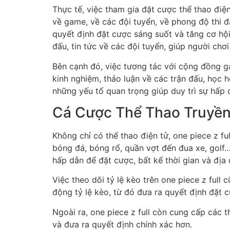
Thực tế, việc tham gia đặt cược thể thao điện
về game, về các đội tuyển, về phong độ thi đ
quyết định đặt cược sáng suốt và tăng cơ hội
đấu, tin tức về các đội tuyển, giúp người chơ
Bên cạnh đó, việc tương tác với cộng đồng ga
kinh nghiệm, thảo luận về các trận đấu, học 
những yếu tố quan trọng giúp duy trì sự hấp d
Cá Cược Thể Thao Truyền
Không chỉ có thể thao điện tử, one piece z fu
bóng đá, bóng rổ, quần vợt đến đua xe, golf…
hấp dẫn để đặt cược, bất kể thời gian và địa
Việc theo dõi tỷ lệ kèo trên one piece z full
động tỷ lệ kèo, từ đó đưa ra quyết định đặt 
Ngoài ra, one piece z full còn cung cấp các t
và đưa ra quyết định chính xác hơn.