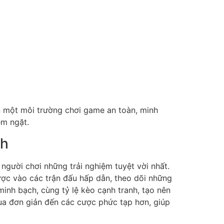
ến một môi trường chơi game an toàn, minh
êm ngặt.
nh
người chơi những trải nghiệm tuyệt vời nhất.
ược vào các trận đấu hấp dẫn, theo dõi những
inh bạch, cùng tỷ lệ kèo cạnh tranh, tạo nên
hua đơn giản đến các cược phức tạp hơn, giúp