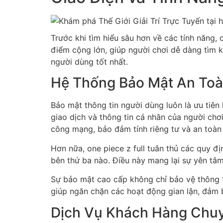
Trước khi tìm hiểu sâu hơn về các tính năng, 
điểm cộng lớn, giúp người chơi dễ dàng tìm k
người dùng tốt nhất.
Hệ Thống Bảo Mật An Toà
Bảo mật thông tin người dùng luôn là ưu tiê
giao dịch và thông tin cá nhân của người chơ
công mạng, bảo đảm tính riêng tư và an toàn
Hơn nữa, one piece z full tuân thủ các quy đ
bên thứ ba nào. Điều này mang lại sự yên tâm
Sự bảo mật cao cấp không chỉ bảo vệ thông ti
giúp ngăn chặn các hoạt động gian lận, đảm
Dịch Vụ Khách Hàng Chuy