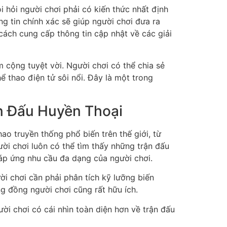
i hỏi người chơi phải có kiến thức nhất định
g tin chính xác sẽ giúp người chơi đưa ra
cách cung cấp thông tin cập nhật về các giải
 cộng tuyệt vời. Người chơi có thể chia sẻ
 thao điện tử sôi nổi. Đây là một trong
n Đấu Huyền Thoại
ao truyền thống phổ biến trên thế giới, từ
ười chơi luôn có thể tìm thấy những trận đấu
đáp ứng nhu cầu đa dạng của người chơi.
ời chơi cần phải phân tích kỹ lưỡng biến
g đồng người chơi cũng rất hữu ích.
ười chơi có cái nhìn toàn diện hơn về trận đấu