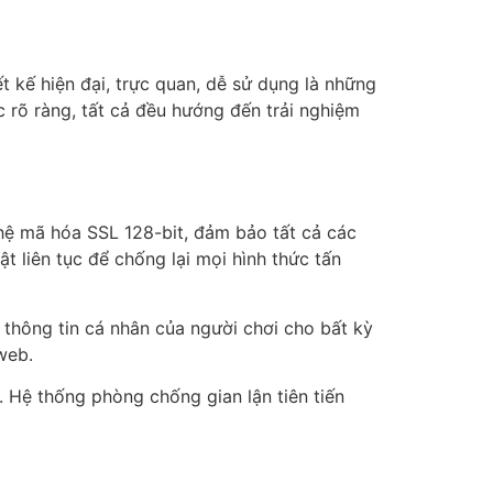
ết kế hiện đại, trực quan, dễ sử dụng là những
c rõ ràng, tất cả đều hướng đến trải nghiệm
ghệ mã hóa SSL 128-bit, đảm bảo tất cả các
t liên tục để chống lại mọi hình thức tấn
 thông tin cá nhân của người chơi cho bất kỳ
web.
 Hệ thống phòng chống gian lận tiên tiến