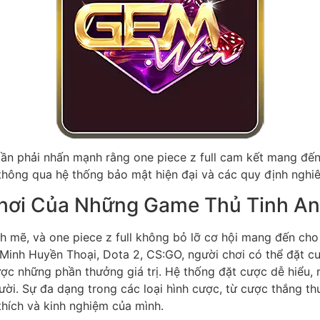
, cần phải nhấn mạnh rằng one piece z full cam kết mang đ
hông qua hệ thống bảo mật hiện đại và các quy định nghi
Chơi Của Những Game Thủ Tinh A
nh mẽ, và one piece z full không bỏ lỡ cơ hội mang đến cho 
 Minh Huyền Thoại, Dota 2, CS:GO, người chơi có thể đặt c
ợc những phần thưởng giá trị. Hệ thống đặt cược dễ hiểu, m
ười. Sự đa dạng trong các loại hình cược, từ cược thắng t
thích và kinh nghiệm của mình.