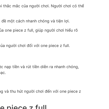
ọi thắc mắc của người chơi. Người chơi có thể
n đề một cách nhanh chóng và tiện lợi.
 one piece z full, giúp người chơi hiểu rõ
a người chơi đối với one piece z full.
c nạp tiền và rút tiền diễn ra nhanh chóng,
bạc.
ng và thu hút người chơi đến với one piece z
 piece z full