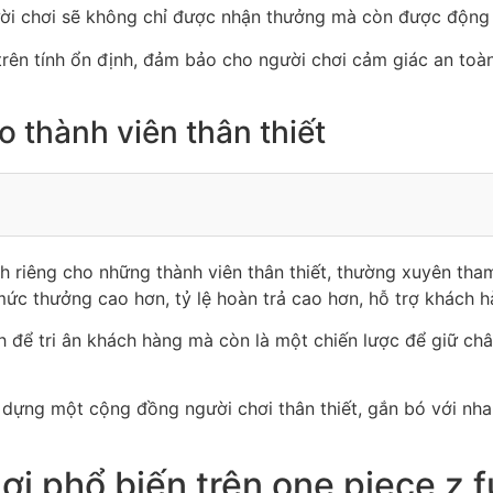
ười chơi sẽ không chỉ được nhận thưởng mà còn được động v
rên tính ổn định, đảm bảo cho người chơi cảm giác an toà
 thành viên thân thiết
nh riêng cho những thành viên thân thiết, thường xuyên tha
ức thưởng cao hơn, tỷ lệ hoàn trả cao hơn, hỗ trợ khách hà
h để tri ân khách hàng mà còn là một chiến lược để giữ châ
y dựng một cộng đồng người chơi thân thiết, gắn bó với nh
i phổ biến trên one piece z fu