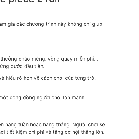
am gia các chương trình này không chỉ giúp
iền thưởng chào mừng, vòng quay miễn phí…
hững bước đầu tiên.
à hiểu rõ hơn về cách chơi của từng trò.
 một cộng đồng người chơi lớn mạnh.
ền hàng tuần hoặc hàng tháng. Người chơi sẽ
 tiết kiệm chi phí và tăng cơ hội thắng lớn.