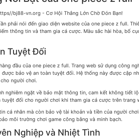
cần phải nói đến giao diện website của one piece z full. Thi
iếm thông tin và tham gia cá cược. Màu sắc hài hòa, bố cụ
n Tuyệt Đối
n hàng đầu của one piece z full. Trang web sử dụng công n
i được bảo vệ an toàn tuyệt đối. Hệ thống này được cập nhậ
 cho người chơi.
ịnh nghiêm ngặt về bảo mật thông tin, cam kết không tiết lộ
 tuyệt đối cho người chơi khi tham gia cá cược trên trang 
n cá nhân mà còn bảo vệ tài khoản và tiền của người chơi.
 bảo môi trường chơi game công bằng và minh bạch.
ên Nghiệp và Nhiệt Tình