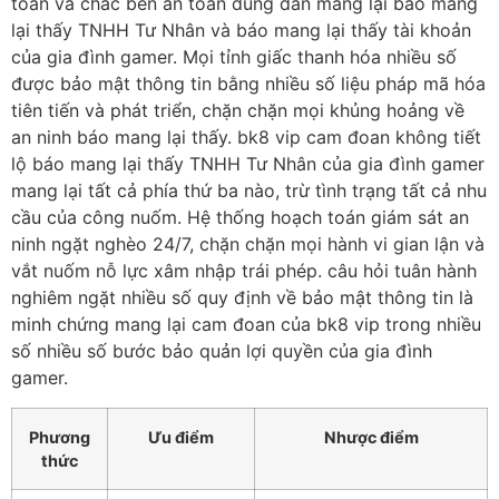
toàn và chắc bền an toàn đúng đắn mang lại báo mang
lại thấy TNHH Tư Nhân và báo mang lại thấy tài khoản
của gia đình gamer. Mọi tỉnh giấc thanh hóa nhiều số
được bảo mật thông tin bằng nhiều số liệu pháp mã hóa
tiên tiến và phát triển, chặn chặn mọi khủng hoảng về
an ninh báo mang lại thấy. bk8 vip cam đoan không tiết
lộ báo mang lại thấy TNHH Tư Nhân của gia đình gamer
mang lại tất cả phía thứ ba nào, trừ tình trạng tất cả nhu
cầu của công nuốm. Hệ thống hoạch toán giám sát an
ninh ngặt nghèo 24/7, chặn chặn mọi hành vi gian lận và
vắt nuốm nỗ lực xâm nhập trái phép. câu hỏi tuân hành
nghiêm ngặt nhiều số quy định về bảo mật thông tin là
minh chứng mang lại cam đoan của bk8 vip trong nhiều
số nhiều số bước bảo quản lợi quyền của gia đình
gamer.
Phương
Ưu điểm
Nhược điểm
thức