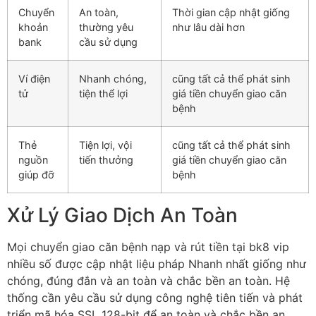
Chuyển
An toàn,
Thời gian cập nhật giống
khoản
thường yêu
như lâu dài hơn
bank
cầu sử dụng
Ví điện
Nhanh chóng,
cũng tất cả thể phát sinh
tử
tiện thể lợi
giá tiền chuyển giao căn
bệnh
Thẻ
Tiện lợi, vội
cũng tất cả thể phát sinh
nguồn
tiến thưởng
giá tiền chuyển giao căn
giúp đỡ
bệnh
Xử Lý Giao Dịch An Toàn
Mọi chuyển giao căn bệnh nạp và rút tiền tại bk8 vip
nhiều số được cập nhật liệu pháp Nhanh nhất giống như
chóng, đúng đắn và an toàn và chắc bền an toàn. Hệ
thống cần yêu cầu sử dụng công nghệ tiên tiến và phát
triển mã hóa SSL 128-bit để an toàn và chắc bền an