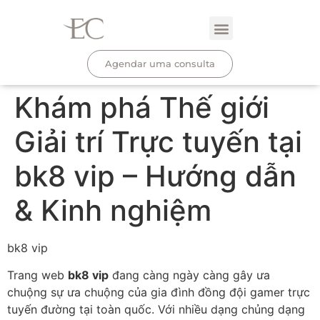
Agendar uma consulta
Khám phá Thế giới
Giải trí Trực tuyến tại
bk8 vip – Hướng dẫn
& Kinh nghiệm
bk8 vip
Trang web
bk8 vip
đang càng ngày càng gây ưa
chuộng sự ưa chuộng của gia đình đồng đội gamer trực
tuyến đường tại toàn quốc. Với nhiều dạng chủng dạng