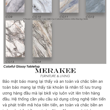
Bảo mật báo mang lại thấy và an toàn và chắc bền an
toàn báo mang lại thấy tài khoản là nhân tố lưu trung
ương hàng đầu mà lại bk8 vip luôn vứt lên trên hàng
đầu. Hệ thống cần yêu cầu sử dụng công nghệ tiên tiến
và phát triển mã hóa tiên tiến, an toàn và chắc bền an