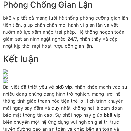
Phòng Chống Gian Lận
bk8 vip tất cả mạng lưới hệ thống phòng cưỡng gian lận
tiên tiến, giúp chặn chặn mọi hành vi gian lận và vắt
nuốm nỗ lực xâm nhập trái phép. Hệ thống hoạch toán
giám sát an ninh ngặt nghèo 24/7, nhấn thấy và cập
nhật kịp thời mọi hoạt rượu cồn gian lận.
Kết luận
Bài viết đã thiết yếu về
bk8 vip
, nhấn khỏe mạnh vào sự
nhiều dạng chủng dạng hình trò nghịch, mạng lưới hệ
thống tỉnh giấc thanh hóa tiện thể lợi, lịch trình khuyến
mãi ngay say đắm và duy nhất không hai là cam đoan
bảo mật thông tin cao. Sự phối hợp này giúp
bk8 vip
biến chuyển một hệ ứng dụng vui nghịch giải trí trực
tuyến đường bảo an an toàn và chắc bền an toàn và