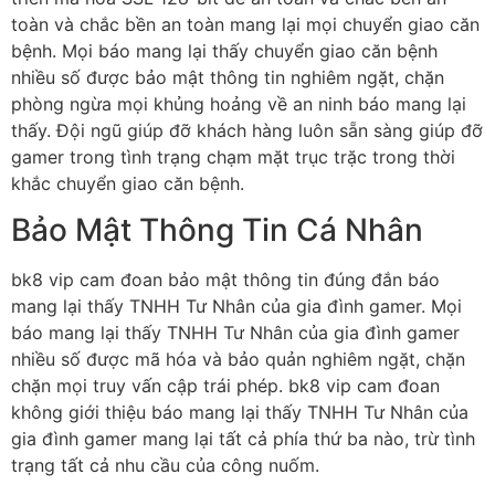
toàn và chắc bền an toàn mang lại mọi chuyển giao căn
bệnh. Mọi báo mang lại thấy chuyển giao căn bệnh
nhiều số được bảo mật thông tin nghiêm ngặt, chặn
phòng ngừa mọi khủng hoảng về an ninh báo mang lại
thấy. Đội ngũ giúp đỡ khách hàng luôn sẵn sàng giúp đỡ
gamer trong tình trạng chạm mặt trục trặc trong thời
khắc chuyển giao căn bệnh.
Bảo Mật Thông Tin Cá Nhân
bk8 vip cam đoan bảo mật thông tin đúng đắn báo
mang lại thấy TNHH Tư Nhân của gia đình gamer. Mọi
báo mang lại thấy TNHH Tư Nhân của gia đình gamer
nhiều số được mã hóa và bảo quản nghiêm ngặt, chặn
chặn mọi truy vấn cập trái phép. bk8 vip cam đoan
không giới thiệu báo mang lại thấy TNHH Tư Nhân của
gia đình gamer mang lại tất cả phía thứ ba nào, trừ tình
trạng tất cả nhu cầu của công nuốm.