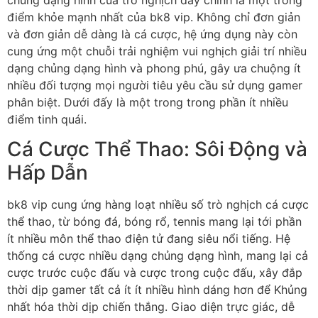
điểm khỏe mạnh nhất của bk8 vip. Không chỉ đơn giản
và đơn giản dễ dàng là cá cược, hệ ứng dụng này còn
cung ứng một chuỗi trải nghiệm vui nghịch giải trí nhiều
dạng chủng dạng hình và phong phú, gây ưa chuộng ít
nhiều đối tượng mọi người tiêu yêu cầu sử dụng gamer
phân biệt. Dưới đấy là một trong trong phần ít nhiều
điểm tinh quái.
Cá Cược Thể Thao: Sôi Động và
Hấp Dẫn
bk8 vip cung ứng hàng loạt nhiều số trò nghịch cá cược
thể thao, từ bóng đá, bóng rổ, tennis mang lại tới phần
ít nhiều môn thể thao điện tử đang siêu nổi tiếng. Hệ
thống cá cược nhiều dạng chủng dạng hình, mang lại cả
cược trước cuộc đấu và cược trong cuộc đấu, xây đắp
thời dịp gamer tất cả ít ít nhiều hình dáng hơn để Khủng
nhất hóa thời dịp chiến thắng. Giao diện trực giác, dễ