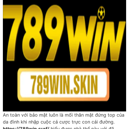
An toàn với bảo mật luôn là mối thân mật đứng top của
da đình khi nhập cuộc cá cược trực con cái đường.
https://789win.surf/
hiểu được nhà thể này với đã