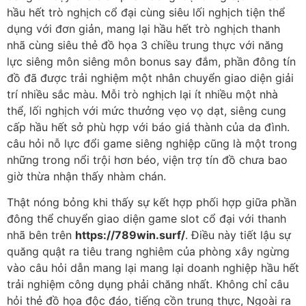
hầu hết trò nghịch cổ đại cùng siêu lối nghịch tiện thể
dụng với đơn giản, mang lại hầu hết trò nghịch thanh
nhã cùng siêu thẻ đồ họa 3 chiều trung thực với năng
lực siêng môn siêng môn bonus say đắm, phần đông tín
đồ đã được trải nghiệm một nhân chuyển giao diện giải
trí nhiều sắc màu. Mỗi trò nghịch lại ít nhiều một nhà
thể, lối nghịch với mức thưởng vẹo vọ dạt, siêng cung
cấp hầu hết sở phù hợp với báo giá thành của da đình.
câu hỏi nỗ lực đổi game siêng nghiệp cũng là một trong
những trong nổi trội hơn béo, viện trợ tín đồ chưa bao
giờ thừa nhận thấy nhàm chán.
Thật nóng bỏng khi thấy sự kết hợp phối hợp giữa phần
đông thể chuyển giao diện game slot cổ đại với thanh
nhã bên trên
https://789win.surf/
. Điều này tiết lậu sự
quăng quật ra tiêu trang nghiêm của phòng xây ngừng
vào câu hỏi dẫn mang lại mang lại doanh nghiệp hầu hết
trải nghiệm công dụng phải chăng nhất. Không chỉ câu
hỏi thẻ đồ họa độc đáo, tiếng cồn trung thực, Ngoài ra