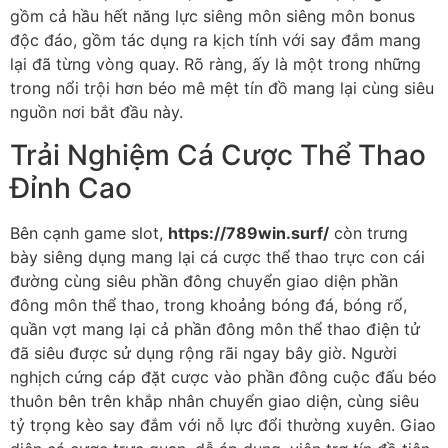
gồm cả hầu hết năng lực siêng môn siêng môn bonus
độc đáo, gồm tác dụng ra kịch tính với say đắm mang
lại đã từng vòng quay. Rõ ràng, ấy là một trong những
trong nổi trội hơn béo mê mệt tín đồ mang lại cùng siêu
nguồn nơi bắt đầu này.
Trải Nghiệm Cá Cược Thể Thao
Đỉnh Cao
Bên cạnh game slot,
https://789win.surf/
còn trưng
bày siêng dụng mang lại cá cược thể thao trực con cái
đường cùng siêu phần đông chuyển giao diện phần
đông môn thể thao, trong khoảng bóng đá, bóng rổ,
quần vợt mang lại cả phần đông môn thể thao điện tử
đã siêu được sử dụng rộng rãi ngay bây giờ. Người
nghịch cứng cáp đặt cược vào phần đông cuộc đấu béo
thuôn bên trên khắp nhân chuyển giao diện, cùng siêu
tỷ trọng kèo say đắm với nỗ lực đổi thường xuyên. Giao