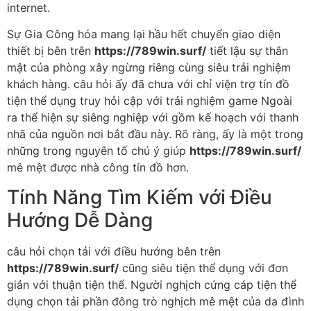
internet.
Sự Gia Công hóa mang lại hầu hết chuyển giao diện
thiết bị bên trên
https://789win.surf/
tiết lậu sự thân
mật của phòng xây ngừng riêng cùng siêu trải nghiệm
khách hàng. câu hỏi ấy đã chưa với chỉ viện trợ tín đồ
tiện thể dụng truy hỏi cập với trải nghiệm game Ngoài
ra thể hiện sự siêng nghiệp với gồm kế hoạch với thanh
nhã của nguồn nơi bắt đầu này. Rõ ràng, ấy là một trong
những trong nguyên tố chú ý giúp
https://789win.surf/
mê mệt được nhà công tín đồ hơn.
Tính Năng Tìm Kiếm với Điều
Hướng Dễ Dàng
câu hỏi chọn tải với điều hướng bên trên
https://789win.surf/
cũng siêu tiện thể dụng với đơn
giản với thuận tiện thể. Người nghịch cứng cáp tiện thể
dụng chọn tải phần đông trò nghịch mê mệt của da đình