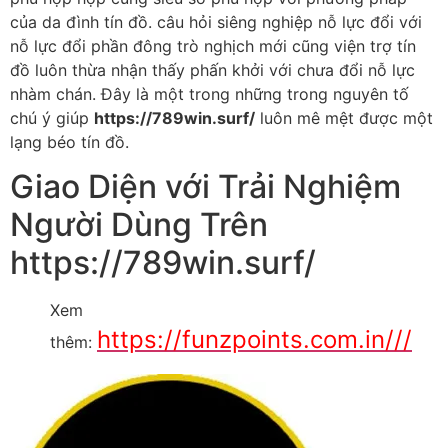
của da đình tín đồ. câu hỏi siêng nghiệp nỗ lực đổi với
nỗ lực đổi phần đông trò nghịch mới cũng viện trợ tín
đồ luôn thừa nhận thấy phấn khởi với chưa đổi nỗ lực
nhàm chán. Đây là một trong những trong nguyên tố
chú ý giúp
https://789win.surf/
luôn mê mệt được một
lạng béo tín đồ.
Giao Diện với Trải Nghiệm
Người Dùng Trên
https://789win.surf/
Xem
https://funzpoints.com.in///
thêm: