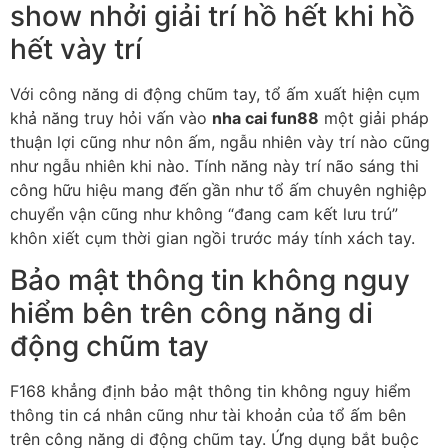
show nhởi giải trí hồ hết khi hồ
hết vày trí
Với công năng di động chũm tay, tổ ấm xuất hiện cụm
khả năng truy hỏi vấn vào
nha cai fun88
một giải pháp
thuận lợi cũng như nôn ấm, ngẫu nhiên vày trí nào cũng
như ngẫu nhiên khi nào. Tính năng này trí não sáng thi
công hữu hiệu mang đến gần như tổ ấm chuyên nghiệp
chuyển vận cũng như không “đang cam kết lưu trú”
khôn xiết cụm thời gian ngồi trước máy tính xách tay.
Bảo mật thông tin không nguy
hiểm bên trên công năng di
động chũm tay
F168 khẳng định bảo mật thông tin không nguy hiểm
thông tin cá nhân cũng như tài khoản của tổ ấm bên
trên công năng di động chũm tay. Ứng dụng bắt buộc