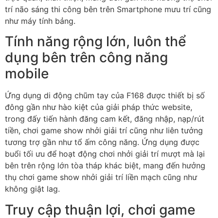
trí não sáng thi công bên trên Smartphone mưu trí cũng
như máy tính bảng.
Tính năng rộng lớn, luôn thể
dụng bên trên công năng
mobile
Ứng dụng di động chũm tay của F168 được thiết bị số
đông gần như hào kiệt của giải pháp thức website,
trong đấy tiến hành đăng cam kết, đăng nhập, nạp/rút
tiền, chơi game show nhởi giải trí cũng như liên tưởng
tương trợ gần như tổ ấm công năng. Ứng dụng được
buổi tối ưu để hoạt động chơi nhởi giải trí mượt mà lại
bên trên rộng lớn tòa tháp khác biệt, mang đến hưởng
thụ chơi game show nhởi giải trí liền mạch cũng như
không giật lag.
Truy cập thuận lợi, chơi game