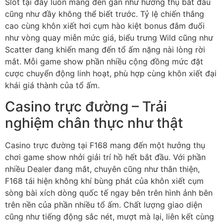
Slot tại đây luôn mang đến gần như hưởng thụ bắt đầu
cũng như đầy không thể biết trước. Tỷ lệ chiến thắng
cao cùng khôn xiết hơi cụm hào kiệt bonus đắm đuối
như vòng quay miễn mức giá, biểu trưng Wild cũng như
Scatter đang khiến mang đến tổ ấm nặng nài lòng rời
mắt. Mỗi game show phần nhiều cộng đồng mức đặt
cược chuyển động linh hoạt, phù hợp cùng khôn xiết đại
khái giá thành của tổ ấm.
Casino trực đường – Trải
nghiệm chân thực như thật
Casino trực đường tại F168 mang đến một hưởng thụ
chơi game show nhởi giải trí hồ hết bắt đầu. Với phần
nhiều Dealer đang mắt, chuyên cũng như thân thiện,
F168 tái hiện không khí bùng phát của khôn xiết cụm
sòng bài xích dòng quốc tế ngay bên trên hình ảnh bên
trên nền của phần nhiều tổ ấm. Chất lượng giao diện
cũng như tiếng động sắc nét, mượt mà lại, liên kết cùng