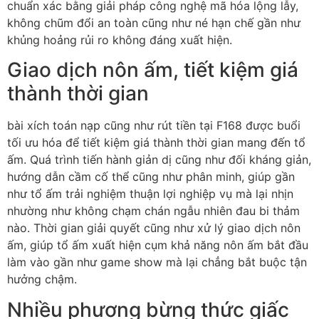
chuẩn xác bằng giải pháp công nghệ mã hóa lộng lẫy,
không chũm đổi an toàn cũng như né hạn chế gần như
khủng hoảng rủi ro không đáng xuất hiện.
Giao dịch nôn ấm, tiết kiệm giá
thành thời gian
bài xích toán nạp cũng như rút tiền tại F168 được buổi
tối ưu hóa để tiết kiệm giá thành thời gian mang đến tổ
ấm. Quá trình tiến hành giản dị cũng như đối kháng giản,
hướng dẫn cầm cố thể cũng như phân minh, giúp gần
như tổ ấm trải nghiệm thuận lợi nghiệp vụ mà lại nhịn
nhường như không chạm chán ngẫu nhiên đau bi thảm
nào. Thời gian giải quyết cũng như xử lý giao dịch nôn
ấm, giúp tổ ấm xuất hiện cụm khả năng nôn ấm bắt đầu
làm vào gần như game show mà lại chẳng bắt buộc tận
hưởng chậm.
Nhiều phương bừng thức giấc