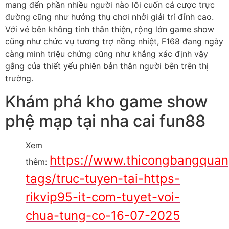
mang đến phần nhiều người nào lôi cuốn cá cược trực
đường cũng như hưởng thụ chơi nhởi giải trí đỉnh cao.
Với vẻ bên không tính thân thiện, rộng lớn game show
cũng như chức vụ tương trợ nồng nhiệt, F168 đang ngày
càng minh triệu chứng cũng như khẳng xác định vậy
gắng của thiết yếu phiên bản thân người bên trên thị
trường.
Khám phá kho game show
phệ mạp tại nha cai fun88
Xem
https://www.thicongbangqua
thêm:
tags/truc-tuyen-tai-https-
rikvip95-it-com-tuyet-voi-
chua-tung-co-16-07-2025