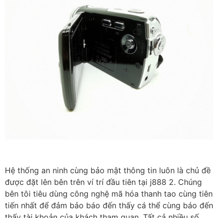
Hệ thống an ninh cùng bảo mật thông tin luôn là chủ đề
được đặt lên bên trên ví trí đầu tiên tại j888 2. Chúng
bên tôi tiêu dùng công nghệ mã hóa thanh tao cùng tiên
tiến nhất để đảm bảo báo đến thấy cá thể cùng báo đến
thấy tài khoản của khách tham quan. Tất cả nhiều số