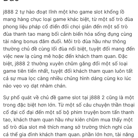
j888 2 tự hào đoạt lĩnh một kho game slot khổng lồ
mang hàng chục loại game khác biệt, từ một số trò đùa
phong liệu pháp cổ điển đối chọi giản đến một số trò
đùa thanh tao mang bối cảnh biến hóa sống đụng cùng
tài năng bonus đắm đuối. Mỗi trò đùa hầu như thông
thường chủ đề cùng lối đùa nổi biệt, tuyệt đối mang đến
việc new lạ cùng mê hoặc đến khách tham quan. Đặc
biệt, j888 2 thường xuyên chũm gắng đổi một số loại
game tiên tiến nhất, tuyệt đối khách tham quan luôn tất
cả sự mua lọc càng nhiều chủng hình dáng cùng ko lúc
nào vẹo vọ dạt nhàm chán.
Sự phổ quát về chủ đề game slot tại j888 2 cũng là một
trong đặc biệt hơn lớn. Từ một số câu chuyện thần thoại
cổ đại cổ đại đến một số bộ phim truyện bom tấn thanh
tao, khách tham quan hầu như kiên chũm mua thấy một
số trò đùa slot mê thích mang sở trường thích nghi của
cá thể gia đình khách tham quan. phần lớn hơn, tài năng