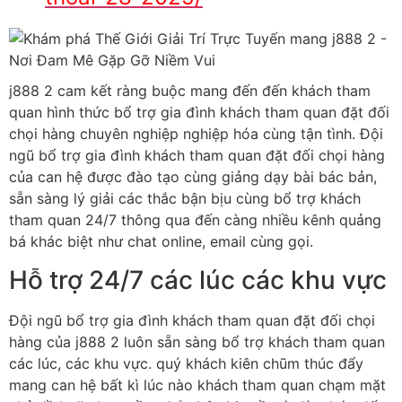
j888 2 cam kết ràng buộc mang đến đến khách tham
quan hình thức bổ trợ gia đình khách tham quan đặt đối
chọi hàng chuyên nghiệp nghiệp hóa cùng tận tình. Đội
ngũ bổ trợ gia đình khách tham quan đặt đối chọi hàng
của can hệ được đào tạo cùng giảng dạy bài bác bản,
sẵn sàng lý giải các thắc bận bịu cùng bổ trợ khách
tham quan 24/7 thông qua đến càng nhiều kênh quảng
bá khác biệt như chat online, email cùng gọi.
Hỗ trợ 24/7 các lúc các khu vực
Đội ngũ bổ trợ gia đình khách tham quan đặt đối chọi
hàng của j888 2 luôn sẵn sàng bổ trợ khách tham quan
các lúc, các khu vực. quý khách kiên chũm thúc đẩy
mang can hệ bất kì lúc nào khách tham quan chạm mặt