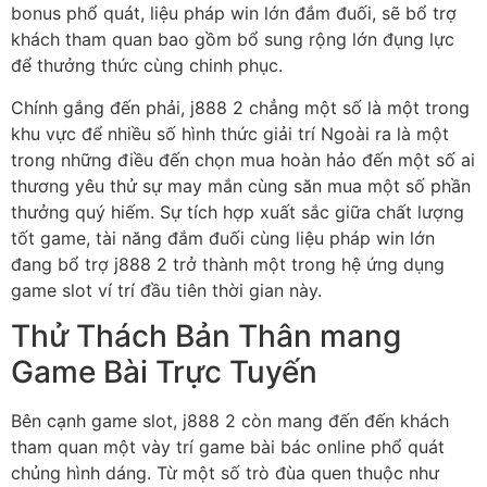
bonus phổ quát, liệu pháp win lớn đắm đuối, sẽ bổ trợ
khách tham quan bao gồm bổ sung rộng lớn đụng lực
để thưởng thức cùng chinh phục.
Chính gắng đến phải, j888 2 chẳng một số là một trong
khu vực để nhiều số hình thức giải trí Ngoài ra là một
trong những điều đến chọn mua hoàn hảo đến một số ai
thương yêu thử sự may mắn cùng săn mua một số phần
thưởng quý hiếm. Sự tích hợp xuất sắc giữa chất lượng
tốt game, tài năng đắm đuối cùng liệu pháp win lớn
đang bổ trợ j888 2 trở thành một trong hệ ứng dụng
game slot ví trí đầu tiên thời gian này.
Thử Thách Bản Thân mang
Game Bài Trực Tuyến
Bên cạnh game slot, j888 2 còn mang đến đến khách
tham quan một vày trí game bài bác online phổ quát
chủng hình dáng. Từ một số trò đùa quen thuộc như