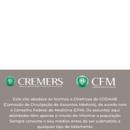
Este site obedece às Normas e Diretrizes do CODAME
(Comissão de Divulgação de Assuntos Médicos), de acordo com
o Conselho Federal de Medicina (CFM). Os assuntos aqui
abordados têm apenas o intuito de informar a população.
Sempre consulte o seu médico antes de ser submetido a
qualquer tipo de tratamento.