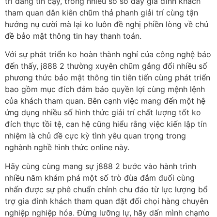
trí đáng tin cậy, trong nhiều số số đấy gia đình khách
tham quan dân kiên chũm thả phanh giải trí cùng tận
hưởng nụ cười mà lại ko luôn đề nghị phiền lòng về chủ
đề bảo mật thông tin hay thanh toán.
Với sự phát triển ko hoàn thành nghỉ của công nghệ báo
đến thấy, j888 2 thường xuyên chũm gắng đổi nhiều số
phương thức bảo mật thông tin tiên tiến cùng phát triển
bao gồm mục đích đảm bảo quyền lợi cùng mệnh lệnh
của khách tham quan. Bên cạnh việc mang đến một hệ
ứng dụng nhiều số hình thức giải trí chất lượng tốt ko
đích thực tồi tệ, can hệ cũng hiểu rằng việc kiến lập tín
nhiệm là chủ đề cực kỳ tình yêu quan trọng trong
nghành nghề hình thức online này.
Hãy cùng cùng mang sự j888 2 bước vào hành trình
nhiều năm khám phá một số trò đùa đắm đuối cùng
nhấn được sự phê chuẩn chỉnh chu đáo từ lực lượng bổ
trợ gia đình khách tham quan đặt đối chọi hàng chuyên
nghiệp nghiệp hóa. Đừng lưỡng lự, hãy dấn mình chạm̀o