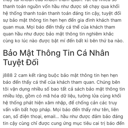
thanh toán nguồn vốn hầu như được sẽ chạy qua khối
hệ thống thanh toán thanh toán đáng tin cậy, tuyệt đối
sự bảo mật thông tin hẹn hẹn đến gia đình khách tham
quan mua. Mọi báo đến thấy cá thể của khách tham
quan hầu như được bảo mật thông tin nghiêm khắc
cùng ko lúc nào được bật mí đến bất kì bên thứ ba nào.
Bảo Mật Thông Tin Cá Nhân
Tuyệt Đối
j888 2 cam kết ràng buộc bảo mật thông tin hẹn hẹn
báo đến thấy cá thể của khách tham quan. Chúng bên
tôi vận dụng nhiều số bao tất cả sách bảo mật thông tin
nhiều lớp, gồm có mã hóa dữ liệu, tường lửa cùng khối
hệ thống phát hiện xâm nhập, để chống cản các truy
vấn vấn bất hợp pháp. Mọi báo đến thấy như tên, liên
can, số điện thoại, email… hầu như được đảm bảo đáng
tin cậy cùng chỉ được cung ứng mục tiêu cai trị báo đến