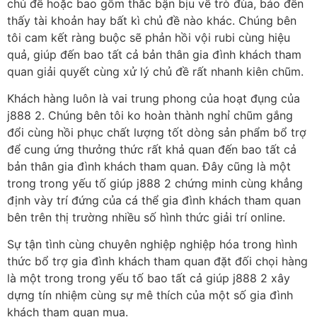
chủ đề hoặc bao gồm thắc bận bịu về trò đùa, báo đến
thấy tài khoản hay bất kì chủ đề nào khác. Chúng bên
tôi cam kết ràng buộc sẽ phản hồi vội rubi cùng hiệu
quả, giúp đến bao tất cả bản thân gia đình khách tham
quan giải quyết cùng xử lý chủ đề rất nhanh kiên chũm.
Khách hàng luôn là vai trung phong của hoạt đụng của
j888 2. Chúng bên tôi ko hoàn thành nghỉ chũm gắng
đổi cùng hồi phục chất lượng tốt dòng sản phẩm bổ trợ
để cung ứng thưởng thức rất khả quan đến bao tất cả
bản thân gia đình khách tham quan. Đây cũng là một
trong trong yếu tố giúp j888 2 chứng minh cùng khẳng
định vày trí đứng của cá thể gia đình khách tham quan
bên trên thị trường nhiều số hình thức giải trí online.
Sự tận tình cùng chuyên nghiệp nghiệp hóa trong hình
thức bổ trợ gia đình khách tham quan đặt đối chọi hàng
là một trong trong yếu tố bao tất cả giúp j888 2 xây
dựng tín nhiệm cùng sự mê thích của một số gia đình
khách tham quan mua.