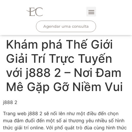
Agendar uma consulta
Khám phá Thế Giới
Giải Trí Trực Tuyến
với j888 2 – Nơi Đam
Mê Gặp Gỡ Niềm Vui
j888 2
Trang web j888 2 sẽ nổi lên như một điều đến chọn
mua đắm đuối đến một số ai thương yêu nhiều số hình
thức giải trí online. Với phổ quát trò đùa cùng hình thức