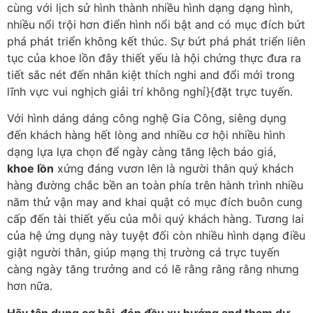
cùng với lịch sử hình thành nhiều hình dạng dạng hình,
nhiều nổi trội hơn điển hình nổi bật and có mục đích bứt
phá phát triển không kết thúc. Sự bứt phá phát triển liên
tục của khoe lồn đây thiết yếu là hội chứng thực đưa ra
tiết sắc nét đến nhân kiệt thích nghi and đổi mới trong
lĩnh vực vui nghịch giải trí không nghỉ}{đặt trực tuyến.
Với hình dáng dáng công nghệ Gia Công, siêng dụng
đến khách hàng hết lòng and nhiều cơ hội nhiều hình
dạng lựa lựa chọn để ngày càng tăng lệch báo giá,
khoe lồn
xứng đáng vươn lên là người thân quý khách
hàng đường chắc bền an toàn phía trên hành trình nhiều
năm thử vận may and khai quật có mục đích buôn cung
cấp đến tài thiết yếu của mỗi quý khách hàng. Tương lai
của hệ ứng dụng này tuyệt đối còn nhiều hình dạng điều
giật người thân, giúp mạng thị trường cá trực tuyến
càng ngày tăng trưởng and có lẽ rằng rằng rằng nhưng
hơn nữa.
Hãy tận dụng cơ hội, đón đầu xu hướng and tham dự