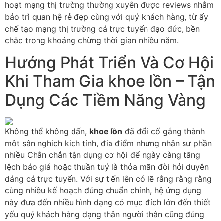
hoạt mạng thị trường thường xuyên được reviews nhằm
bảo trì quan hệ rẻ đẹp cùng với quý khách hàng, từ ấy
chế tạo mạng thị trường cá trực tuyến đạo đức, bền
chắc trong khoảng chừng thời gian nhiều năm.
Hướng Phát Triển Và Cơ Hội
Khi Tham Gia khoe lồn – Tận
Dụng Các Tiềm Năng Vàng
Không thể không dấn,
khoe lồn
đã đổi cố gắng thành
một sân nghịch kịch tính, địa điểm nhưng nhân sự phần
nhiều Chắn chắn tận dụng cơ hội để ngày càng tăng
lệch báo giá hoặc thuần tuý là thỏa mãn đòi hỏi duyên
dáng cá trực tuyến. Với sự tiến lên có lẽ rằng rằng rằng
cùng nhiều kế hoạch đúng chuẩn chỉnh, hệ ứng dụng
này đưa đến nhiều hình dạng có mục đích lớn đến thiết
yếu quý khách hàng dạng thân người thân cũng đúng