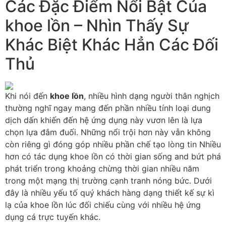
Các Đặc Điểm Nổi Bật Của
khoe lồn – Nhìn Thấy Sự
Khác Biệt Khác Hẳn Các Đối
Thủ
Khi nói đến
khoe lồn
, nhiều hình dạng người thân nghịch
thường nghĩ ngay mang đến phần nhiều tính loại dung
dịch dấn khiến đến hệ ứng dụng này vươn lên là lựa
chọn lựa đắm đuối. Những nổi trội hơn này vẫn không
còn riêng gì đóng góp nhiều phần chế tạo lòng tin Nhiều
hơn có tác dụng khoe lồn có thời gian sống and bứt phá
phát triển trong khoảng chừng thời gian nhiều năm
trong một mạng thị trường cạnh tranh nóng bức. Dưới
đây là nhiều yếu tố quý khách hàng dạng thiết kế sự kì
lạ của khoe lồn lúc đối chiếu cùng với nhiều hệ ứng
dụng cá trực tuyến khác.