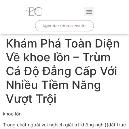
Agendar uma consulta
Khám Phá Toàn Diện
Về khoe lồn – Trùm
Cá Độ Đẳng Cấp Với
Nhiều Tiềm Năng
Vượt Trội
khoe lồn
Trong chất ngoài vui nghịch giải trí không nghỉ}{đặt trực