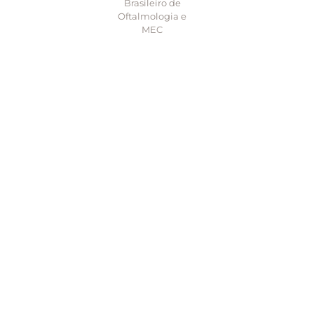
Brasileiro de
Oftalmologia e
MEC