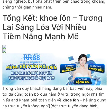
siêng nghiệp, bứt phá phát triển bền chắc trong khoảng
chừng thời gian nhiều năm.
Tổng Kết: khoe lồn – Tương
Lai Sáng Lóa Với Nhiều
Tiềm Năng Mạnh Mẽ
Trong văn quý khách hàng dạng bài bác viết này, phía
tôi đã cùng toàn bộ đứa nằm ở vị trí trong ngôi nhà tìm
hiểu and khám phá toàn diện về
khoe lồn
– hệ ứng dụng
cá trực tuyến không nghỉ}{đặt trực tuyến dạng hình,