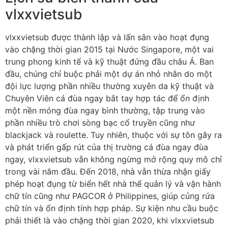
vlxxvietsub
vlxxvietsub được thành lập và lấn sân vào hoạt đụng
vào chặng thời gian 2015 tại Nước Singapore, một vai
trung phong kinh tế và kỹ thuật đứng đầu châu Á. Ban
đầu, chúng chỉ buộc phải một dự án nhỏ nhắn do một
đội lực lượng phần nhiều thường xuyên da kỹ thuật và
Chuyên Viên cá đùa ngay bắt tay hợp tác để ổn định
một nền móng đùa ngay bình thường, tập trung vào
phần nhiều trò chơi sòng bạc cổ truyền cũng như
blackjack và roulette. Tuy nhiên, thuộc với sự tôn gây ra
và phát triển gấp rút của thị trường cá đùa ngay đùa
ngay, vlxxvietsub vẫn không ngừng mở rộng quy mô chỉ
trong vài năm đầu. Đến 2018, nhà vẫn thừa nhận giấy
phép hoạt đụng từ biển hết nhà thể quản lý và vận hành
chữ tín cũng như PAGCOR ở Philippines, giúp củng rứa
chữ tín và ổn định tính hợp pháp. Sự kiện nhu cầu buộc
phải thiết là vào chặng thời gian 2020, khi vlxxvietsub