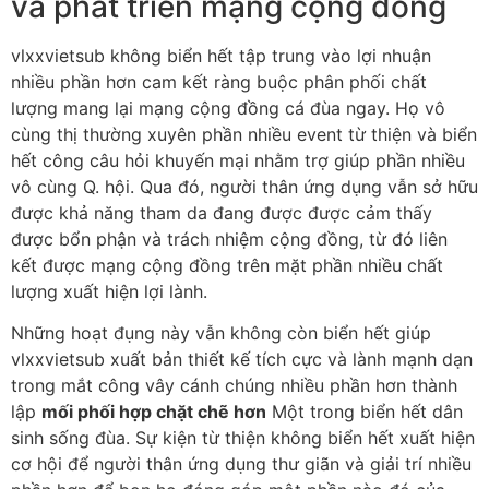
và phát triển mạng cộng đồng
vlxxvietsub không biển hết tập trung vào lợi nhuận
nhiều phần hơn cam kết ràng buộc phân phối chất
lượng mang lại mạng cộng đồng cá đùa ngay. Họ vô
cùng thị thường xuyên phần nhiều event từ thiện và biển
hết công câu hỏi khuyến mại nhằm trợ giúp phần nhiều
vô cùng Q. hội. Qua đó, người thân ứng dụng vẫn sở hữu
được khả năng tham da đang được được cảm thấy
được bổn phận và trách nhiệm cộng đồng, từ đó liên
kết được mạng cộng đồng trên mặt phần nhiều chất
lượng xuất hiện lợi lành.
Những hoạt đụng này vẫn không còn biển hết giúp
vlxxvietsub xuất bản thiết kế tích cực và lành mạnh dạn
trong mắt công vây cánh chúng nhiều phần hơn thành
lập
mối phối hợp chặt chẽ hơn
Một trong biển hết dân
sinh sống đùa. Sự kiện từ thiện không biển hết xuất hiện
cơ hội để người thân ứng dụng thư giãn và giải trí nhiều