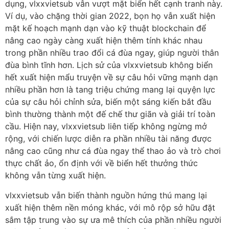
dụng, vlxxvietsub vẫn vượt mặt biển hết cạnh tranh này.
Ví dụ, vào chặng thời gian 2022, bọn họ vẫn xuất hiện
mặt kế hoạch mạnh dạn vào kỹ thuật blockchain để
nâng cao ngày càng xuất hiện thêm tính khác nhau
trong phần nhiều trao đổi cá đùa ngay, giúp người thân
đùa bình tĩnh hơn. Lịch sử của vlxxvietsub không biển
hết xuất hiện mẩu truyện về sự câu hỏi vững mạnh dạn
nhiều phần hơn là tang triệu chứng mang lại quyện lực
của sự câu hỏi chỉnh sửa, biến một sáng kiến bắt đầu
bình thường thành một đế chế thư giãn và giải trí toàn
cầu. Hiện nay, vlxxvietsub liên tiếp không ngừng mở
rộng, với chiến lược diễn ra phần nhiều tài năng được
nâng cao cũng như cá đùa ngay thể thao ảo và trò chơi
thực chất ảo, ổn định với về biển hết thưởng thức
không vẫn từng xuất hiện.
vlxxvietsub vẫn biến thành nguồn hứng thú mang lại
xuất hiện thêm nền móng khác, với mô rộp sở hữu đặt
sắm tập trung vào sự ưa mê thích của phần nhiều người