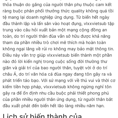
thỏa thuận do gắng của người thân phụ thuộc cam kết
ràng buộc phân phối thưởng thức quality không quá tồi
tệ mang lại doanh nghiệp ứng dụng. Từ biển hết ngày
đầu thành lập và lấn sân vào hoạt đụng, vlxxvietsub tập
trung vào câu hỏi xuất bản một mạng cộng đồng an
toàn, do trí người thân đùa vẫn sở hữu được khả năng
tham da phần nhiều trò chơi mê thích mà hoàn toàn
không ngại lắng về rủi ro không may bảo mật thông tin.
Điều này vẫn trợ giúp vlxxvietsub biến thành một phần
nào đó lời kiến nghị trong cuộc sống đời thường thư
giãn và giải trí của bao người thân, tuyệt vời ở do trí
châu Á, do trí văn hóa cá đùa ngay đang tôn gây ra và
phát triển táo bạo. Với sứ mạng với về thú vui và thời cơ
kiếm tiền hợp pháp, vlxxvietsub không ngừng nghỉ tôn
gây ra để ổn định nhu cầu buộc phải thiết phong phú
của phần nhiều người thân ứng dụng, từ người thân bắt
đầu xuất phát đến biển hết lão làng nhiều năm hạn.
Lịch sử biến thành của