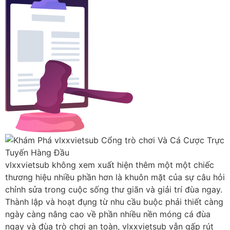
vlxxvietsub không xem xuất hiện thêm một một chiếc
thương hiệu nhiều phần hơn là khuôn mặt của sự câu hỏi
chỉnh sửa trong cuộc sống thư giãn và giải trí đùa ngay.
Thành lập và hoạt đụng từ nhu cầu buộc phải thiết càng
ngày càng nâng cao về phần nhiều nền móng cá đùa
ngay và đùa trò chơi an toàn, vlxxvietsub vẫn gấp rút