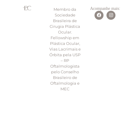
Acompanhe mais:
Membro da
Sociedade
Brasileira de
Cirugia Plástica
Ocular.
Fellowship em
Plástica Ocular,
Vias Lacrimais e
Órbita pela USP
– RP
Oftalmologista
pelo Conselho
Brasileiro de
Oftalmologia e
MEC