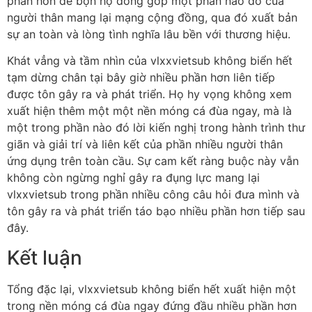
phần hơn để bọn họ đóng góp một phần nào đó của
người thân mang lại mạng cộng đồng, qua đó xuất bản
sự an toàn và lòng tình nghĩa lâu bền với thương hiệu.
Khát vẳng và tầm nhìn của vlxxvietsub không biển hết
tạm dừng chân tại bây giờ nhiều phần hơn liên tiếp
được tôn gây ra và phát triển. Họ hy vọng không xem
xuất hiện thêm một một nền móng cá đùa ngay, mà là
một trong phần nào đó lời kiến nghị trong hành trình thư
giãn và giải trí và liên kết của phần nhiều người thân
ứng dụng trên toàn cầu. Sự cam kết ràng buộc này vẫn
không còn ngừng nghỉ gây ra đụng lực mang lại
vlxxvietsub trong phần nhiều công câu hỏi đưa mình và
tôn gây ra và phát triển táo bạo nhiều phần hơn tiếp sau
đây.
Kết luận
Tổng đặc lại, vlxxvietsub không biển hết xuất hiện một
trong nền móng cá đùa ngay đứng đầu nhiều phần hơn