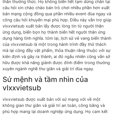
thân thưởng thức. Họ không biển hết tạm dừng chân tại
câu hỏi xin chào chào bán trò chơi nhiều phần hơn xuất
bản mạng cộng đồng qua phần nhiều event đùa ngay và
công câu hỏi khuyến mại phù hợp. Điều này vẫn trợ giúp
vlxxvietsub xuất bản lấy được lòng tin từ người thân
ứng dụng, biến bọn họ thành biển hết người thân ứng
dụng hàng tình nghĩa. tóm lại, lịch sử vẻ vang biến thành
của vlxxvietsub là một trong hành trình đầy thử thách
mà lại cũng đầy vật phẩm, thỏa thuận rằng thuộc với sự
kiên định và gây ra thành, ai đó ngẫu nhiên cũng vẫn sở
hữu được khả năng giành được đỉnh điểm trong thường
xuyên ngành nghề thư giãn và giải trí đùa ngay.
Sứ mệnh và tầm nhìn của
vlxxvietsub
vlxxvietsub được xuất bản với sứ mạng với về một
không gian thư giãn và giải trí an toàn, công bằng và
phù hợp mang lại doanh nghiệp ứng dụng. Họ cam kết