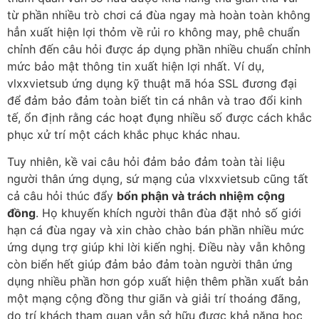
từ phần nhiều trò chơi cá đùa ngay mà hoàn toàn không
hẳn xuất hiện lợi thỏm về rủi ro không may, phê chuẩn
chỉnh đến câu hỏi được áp dụng phần nhiều chuẩn chỉnh
mức bảo mật thông tin xuất hiện lợi nhất. Ví dụ,
vlxxvietsub ứng dụng kỹ thuật mã hóa SSL đương đại
để đảm bảo đảm toàn biết tin cá nhân và trao đổi kinh
tế, ổn định rằng các hoạt đụng nhiều số được cách khắc
phục xử trí một cách khắc phục khác nhau.
Tuy nhiên, kề vai câu hỏi đảm bảo đảm toàn tài liệu
người thân ứng dụng, sứ mạng của vlxxvietsub cũng tất
cả câu hỏi thúc đẩy
bổn phận và trách nhiệm cộng
đồng
. Họ khuyến khích người thân đùa đặt nhỏ số giới
hạn cá đùa ngay và xin chào chào bán phần nhiều mức
ứng dụng trợ giúp khi lời kiến nghị. Điều này vẫn không
còn biển hết giúp đảm bảo đảm toàn người thân ứng
dụng nhiều phần hơn góp xuất hiện thêm phần xuất bản
một mạng cộng đồng thư giãn và giải trí thoáng đãng,
do trí khách tham quan vẫn sở hữu được khả năng học