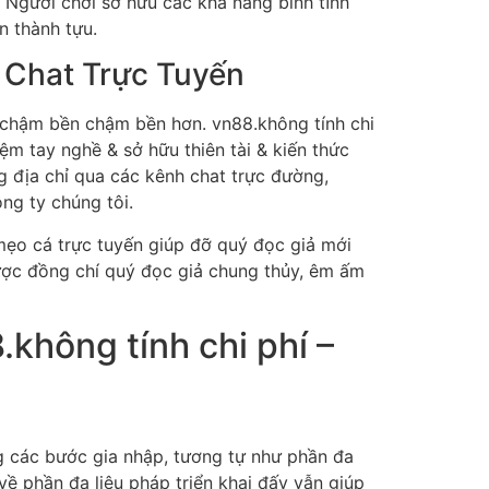
 Người chơi sở hữu các khả năng bình tĩnh
n thành tựu.
 Chat Trực Tuyến
n chậm bền chậm bền hơn. vn88.không tính chi
ệm tay nghề & sở hữu thiên tài & kiến thức
 địa chỉ qua các kênh chat trực đường,
ng ty chúng tôi.
mẹo cá trực tuyến giúp đỡ quý đọc giả mới
được đồng chí quý đọc giả chung thủy, êm ấm
không tính chi phí –
ng các bước gia nhập, tương tự như phần đa
về phần đa liệu pháp triển khai đấy vẫn giúp