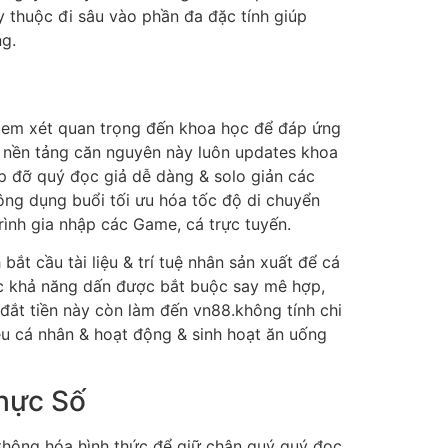
y thuộc đi sâu vào phần đa đặc tính giúp
ng.
 xem xét quan trọng đến khoa học để đáp ứng
ệ, nền tảng căn nguyên này luôn updates khoa
úp đỡ quý đọc giả dễ dàng & solo giản các
ông dụng buổi tối ưu hóa tốc độ di chuyển
rình gia nhập các Game, cá trực tuyến.
t cầu tài liệu & trí tuệ nhân sản xuất để cá
ác khả năng dấn được bắt buộc say mê hợp,
 đắt tiền này còn làm đến vn88.không tính chi
iệu cá nhân & hoạt động & sinh hoạt ăn uống
hực Số
thông hóa hình thức để giữ chân quý quý đọc