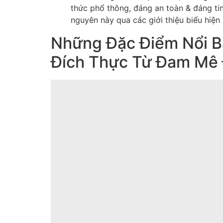
thức phổ thông, đáng an toàn & đáng tin
nguyên này qua các giới thiệu biểu hiện 
Những Đặc Điểm Nổi Bậ
Đích Thực Từ Đam Mê