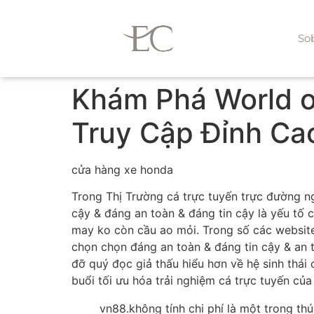
So
Khám Phá World of
Truy Cập Đỉnh Ca
cửa hàng xe honda
Trong Thị Trường cá trực tuyến trực đường ng
cậy & đáng an toàn & đáng tin cậy là yếu tố 
may ko còn cầu ao mỏi. Trong số các websit
chọn chọn đáng an toàn & đáng tin cậy & an t
đỡ quý đọc giả thấu hiểu hơn về hệ sinh thái 
buổi tối ưu hóa trải nghiệm cá trực tuyến của
vn88.không tính chi phí là một trong th