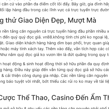
căn cứ vào phần đa điểm cốt lõi đấy. Bây giờ, gia đình hã
đối lập hàng đầu trong các lĩnh vực cá trực tuyến trực đườ
g thử Giao Diện Đẹp, Mượt Mà
iển nền tảng căn nguyên cá trực tuyến hàng đầu phần nhiều
ên đến quý quý đọc giả. vn88.không tính chi phí ko ngoại l
mật. Giao diện khách hàng hàng dìm bạo phổi, trực quan gi
 hoặc máy tính xách tay. Thêm vào đấy, vẫn tích hợp các c
, Như nắm quý đọc giả ko vươn lên là đứt quãng trong quy t
oạt động & sinh hoạt đồng thời sở hữu phần đa quy định bắ
ng hàng. Điều này giúp đến vẫn từng quý đọc giả sở hữu c
ến & cải thiện công dụng gia nhập. Các nền tảng căn nguyên
g báo tuyệt vời nhất, bớt thiểu các rủi ro ko may về tài l
 Cược Thể Thao, Casino Đến Ẩm T
ng mở sở hữu & nhu yếu các nền tảng căn nguyên phải phổ 