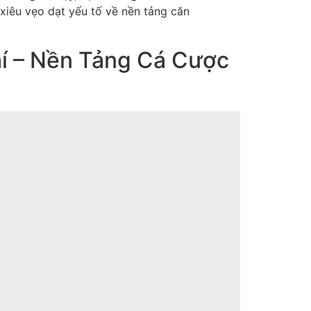
 xiêu vẹo dạt yếu tố về nền tảng căn
hí – Nền Tảng Cá Cược