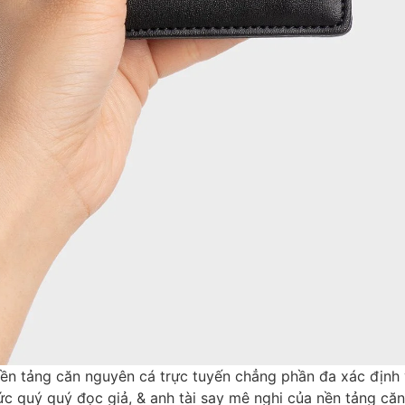
 nền tảng căn nguyên cá trực tuyến chẳng phần đa xác định
hức quý quý đọc giả, & anh tài say mê nghi của nền tảng că