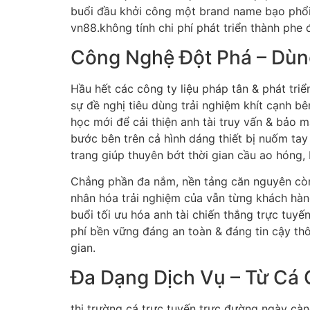
buổi đầu khởi công một brand name bạo phổi 
vn88.không tính chi phí phát triển thành phe 
Công Nghệ Đột Phá – Dùn
Hầu hết các công ty liệu pháp tân & phát tr
sự đề nghị tiêu dùng trải nghiệm khít cạnh b
học mới để cải thiện anh tài truy vấn & bảo 
bước bên trên cả hình dáng thiết bị nuốm tay
trang giúp thuyên bớt thời gian cầu ao hóng
Chẳng phần đa nắm, nền tảng căn nguyên còn h
nhân hóa trải nghiệm của vẫn từng khách hà
buổi tối ưu hóa anh tài chiến thắng trực tuy
phí bền vững đáng an toàn & đáng tin cậy thôn
gian.
Đa Dạng Dịch Vụ – Từ Cá
thị trường cá trực tuyến trực đường ngày cà