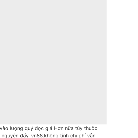
 vào lượng quý đọc giả Hơn nữa tùy thuộc
n nguyên đấy. vn88.không tính chi phí vẫn