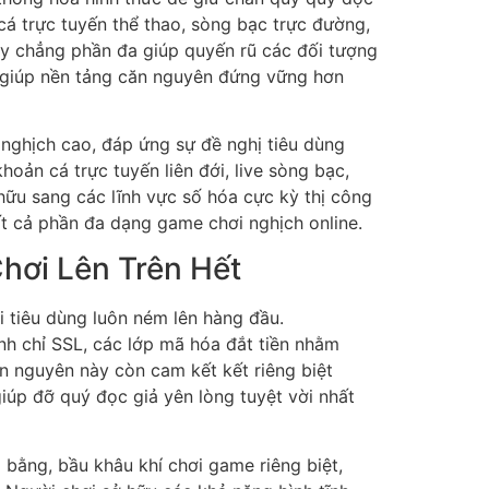
 cá trực tuyến thể thao, sòng bạc trực đường,
ày chẳng phần đa giúp quyến rũ các đối tượng
, giúp nền tảng căn nguyên đứng vững hơn
 nghịch cao, đáp ứng sự đề nghị tiêu dùng
hoản cá trực tuyến liên đới, live sòng bạc,
hữu sang các lĩnh vực số hóa cực kỳ thị công
tất cả phần đa dạng game chơi nghịch online.
hơi Lên Trên Hết
i tiêu dùng luôn ném lên hàng đầu.
ệnh chỉ SSL, các lớp mã hóa đắt tiền nhằm
ăn nguyên này còn cam kết kết riêng biệt
giúp đỡ quý đọc giả yên lòng tuyệt vời nhất
bằng, bầu khâu khí chơi game riêng biệt,