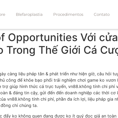
bre
Blefaroplastia
Procedimentos
Contato
 Opportunities Với cửa
o Trong Thế Giới Cá Cư
ày càng liệu pháp tân & phát triển như hiện giờ, câu hỏi 
chủ công để khỏe bạo phổi trải nghiệm chơi game ko vươn l
e trợ giúp hình thức cá trực tuyến, vn88.không tính chi p
oàn & đáng tin cậy, gửi đến đến doanh nghiệp các thời cơ &
của vn88.không tính chi phí, phần đa ích lợi, liệu pháp gia
 đồng chí chúng ta.
úc đẩy ko không quen đang được ko ít quý đọc giả an toàn 