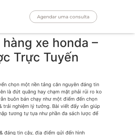
Agendar uma consulta
 hàng xe honda –
ợc Trực Tuyến
tuyển chọn một nền tảng căn nguyên đáng tin
ên là đứt quãng hay chạm mặt phải rủi ro ko
hí vẫn buôn bán chạy như một điểm đến chọn
 trải nghiệm lý tưởng. Bài viết đấy vẫn giúp
 nhập tương tự tựa như phần đa sách lược để
& đáng tin cậy, địa điểm gửi đến hình