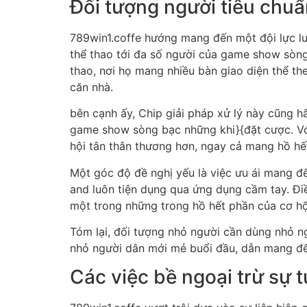
Đối tượng người tiêu chu
789win1.coffe hướng mang đến một đội lực lư
thể thao tới đa số người của game show sòng
thao, nơi họ mang nhiều bàn giao diện thể t
căn nhà.
bên cạnh ấy, Chip giải pháp xử lý này cũng 
game show sòng bạc những khi}{đặt cược. Với 
hội tân thân thương hơn, ngay cả mang hồ hế
Một góc độ đề nghị yếu là việc ưu ái mang đế
and luôn tiện dụng qua ứng dụng cầm tay. Đi
một trong những trong hồ hết phần của cơ hội
Tóm lại, đối tượng nhỏ người cần dùng nhỏ n
nhỏ người dân mới mẻ buổi đầu, dẫn mang đến
Các việc bề ngoại trừ sự 