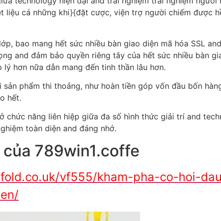
iữa technology hiện đại and trải nghiệm trải nghiệm người r
ệt liệu cá những khi}{đặt cược, viện trợ người chiếm được 
ớp, bao mang hết sức nhiều bàn giao diện mã hóa SSL and t
ọng and đảm bảo quyền riêng tây của hết sức nhiều bàn gi
 lý hơn nữa dẫn mang đến tinh thần lâu hơn.
ãi sản phẩm thi thoảng, như hoàn tiền góp vốn đầu bốn hàn
o hết.
ở chức năng liên hiệp giữa đa số hình thức giải trí and te
 nghiệm toàn diện and đáng nhớ.
i của 789win1.coffe
ifold.co.uk/vf555/kham-pha-co-hoi-dau
ien/