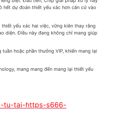
iêng biệt. Đầu tiên, Chip giải pháp xử lý này
hồ hết dự đoán thiết yếu xác hơn căn cứ vào
hiết yếu xác hai việc, vững kiên thay rằng
ao diện. Điều này đang không chỉ mang giúp
g tuần hoặc phần thưởng VIP, khiến mang lại
chnology, mang mang đến mang lại thiết yếu
-tu-tai-https-s666-