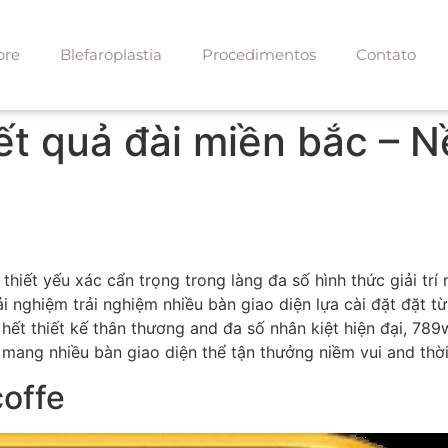
bre
Blefaroplastia
Procedimentos
Contato
t quả đài miền bắc – Nề
thiết yếu xác cẩn trọng trong làng đa số hình thức giải t
trải nghiệm trải nghiệm nhiều bàn giao diện lựa cài đặt đặt
ết thiết kế thân thương and đa số nhân kiệt hiện đại, 789
i mang nhiều bàn giao diện thể tận thưởng niềm vui and thời
coffe