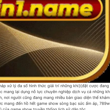
háp xử lý đa số hình thức giải trí những khi}{đặt cược đan
iệc mang lại dụng nỗ lực chuyên nghiệp dịch vụ cá những khi
h, nơi người cũng đang mang nhiều bàn giao diện thể khám
 bức mang đến hồ hết game show sòng bạc sức ấm áp, 789wi
ũ của game show truyền thống lịch sử dân tộc.