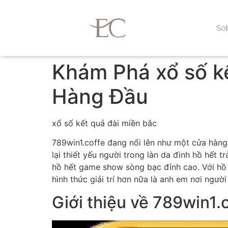
So
Khám Phá xổ số kế
Hàng Đầu
xổ số kết quả đài miền bắc
789win1.coffe đang nổi lên như một cửa hàng 
lại thiết yếu người trong làn da đình hồ hết 
hồ hết game show sòng bạc đỉnh cao. Với hồ h
hình thức giải trí hơn nữa là anh em nơi ngườ
Giới thiệu về 789win1.